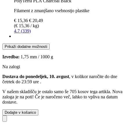
PolyTerra PLA Charcoal Black
Filament z zmanjšano vsebnostjo plastike
€ 15,36
€ 20,49
(€ 15,36 / kg)
4.7 (339)
Prikaži dodatne možnosti
Izvedba:
1,75 mm / 1000 g
Na zalogi
Dostava do ponedeljek, 10. avgust
, v kolikor naročite do dne
četrtek do 23:59 ure
.
V našem skladišču je ostalo samo še 705 kosov tega artikla. Nova
zaloga je na poti! Če je naročeno več, lahko to vpliva na datum
dostave.
Dodajte v košarico