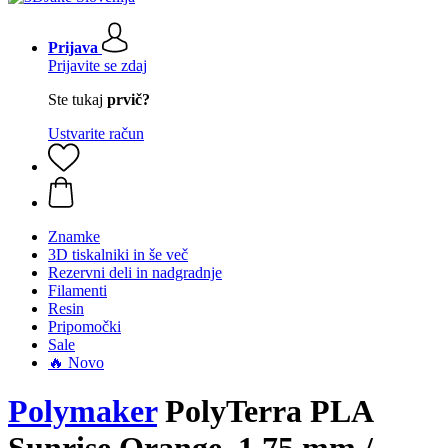
Prijava
Prijavite se zdaj
Ste tukaj
prvič?
Ustvarite račun
Znamke
3D tiskalniki in še več
Rezervni deli in nadgradnje
Filamenti
Resin
Pripomočki
Sale
🔥 Novo
Polymaker
PolyTerra PLA