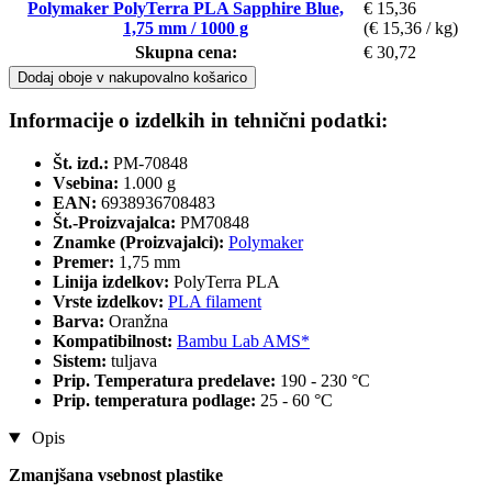
Polymaker PolyTerra PLA Sapphire Blue,
€ 15,36
1,75 mm / 1000 g
(€ 15,36 / kg)
Skupna cena:
€ 30,72
Dodaj oboje v nakupovalno košarico
Informacije o izdelkih in tehnični podatki:
Št. izd.:
PM-70848
Vsebina:
1.000 g
EAN:
6938936708483
Št.-Proizvajalca:
PM70848
Znamke (Proizvajalci):
Polymaker
Premer:
1,75 mm
Linija izdelkov:
PolyTerra PLA
Vrste izdelkov:
PLA filament
Barva:
Oranžna
Kompatibilnost:
Bambu Lab AMS*
Sistem:
tuljava
Prip. Temperatura predelave:
190 - 230 °C
Prip. temperatura podlage:
25 - 60 °C
Opis
Zmanjšana vsebnost plastike