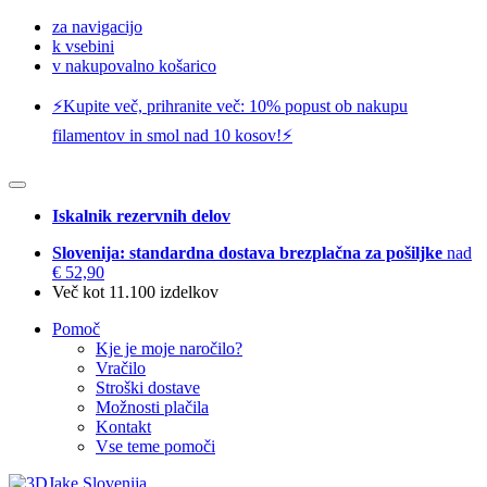
za navigacijo
k vsebini
v nakupovalno košarico
⚡️Kupite več, prihranite več: 10% popust ob nakupu
filamentov in smol nad 10 kosov!⚡️
Iskalnik rezervnih delov
Slovenija: standardna dostava brezplačna za pošiljke
nad
€ 52,90
Več kot 11.100 izdelkov
Pomoč
Kje je moje naročilo?
Vračilo
Stroški dostave
Možnosti plačila
Kontakt
Vse teme pomoči