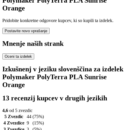
Polymaker PolyTerra PLA Sunrise
Orange
Pridobite konkretne odgovore kupcev, ki so kupili ta izdelek.
Postavite novo vprašanje
Mnenje naših strank
Oceni ta izdelek
Izkušnenj v jeziku slovenščina za izdelek
Polymaker PolyTerra PLA Sunrise
Orange
13 recenzij kupcev v drugih jezikih
4,6
od 5 zvezdic
5 Zvezdic
44
(75%)
4 Zvezdice
9
(15%)
3 Zvezdice
3
(5%)