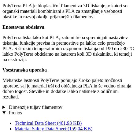
PolyTerra PLA je bioplastični filament za 3D tiskanje, v kateri so
organski materiali kombinirani s PLA za zmanjšanje vsebnosti
plastike in razvoj okolju prijaznejših filamentov.
Enostavna obdelava
PolyTerra tiska tako kot PLA, zato ni treba spreminjati nastavitev
tiskanja, funkcije previsa in premostitve pa lahko celo presežejo
PLA. S širokim temperaturnim razponom tiskanja od 190 do 230 °C
lahko PolyTerra obdelamo na katerem koli 3D tiskalniku, ki temelji
na ekstruziji.
Vsestranska uporaba
Mehanske lastnosti PolyTerre ponujajo široko paleto možnosti
uporabe, saj je material trši od običajnega PLA in še vedno ohranja
dobro togost. Številke in dodatke lahko natisnete z odličnimi
rezultati.
Dimenzije tuljav filamentov
Prenos
Technical Data Sheet
(461,93 KB)
Material Safety Data Sheet
(159,04 KB)