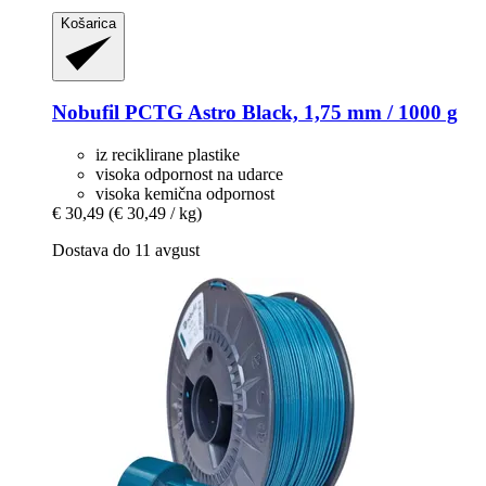
Košarica
Nobufil
PCTG Astro Black, 1,75 mm / 1000 g
iz reciklirane plastike
visoka odpornost na udarce
visoka kemična odpornost
€ 30,49
(€ 30,49 / kg)
Dostava do 11 avgust