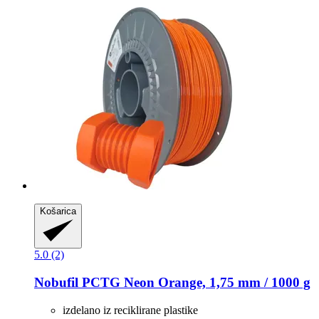
Košarica
5.0 (2)
Nobufil
PCTG Neon Orange, 1,75 mm / 1000 g
izdelano iz reciklirane plastike