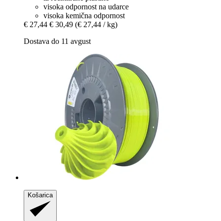
visoka odpornost na udarce
visoka kemična odpornost
€ 27,44
€ 30,49
(€ 27,44 / kg)
Dostava do 11 avgust
Košarica