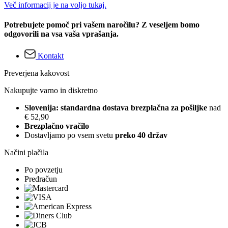
Več informacij je na voljo tukaj.
Potrebujete pomoč pri vašem naročilu? Z veseljem bomo
odgovorili na vsa vaša vprašanja.
Kontakt
Preverjena kakovost
Nakupujte varno in diskretno
Slovenija: standardna dostava brezplačna za pošiljke
nad
€ 52,90
Brezplačno vračilo
Dostavljamo po vsem svetu
preko 40 držav
Načini plačila
Po povzetju
Predračun