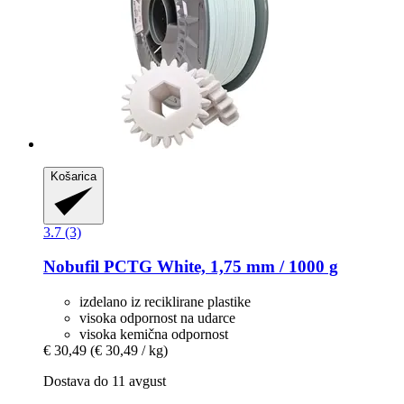
Košarica
3.7 (3)
Nobufil
PCTG White, 1,75 mm / 1000 g
izdelano iz reciklirane plastike
visoka odpornost na udarce
visoka kemična odpornost
€ 30,49
(€ 30,49 / kg)
Dostava do 11 avgust