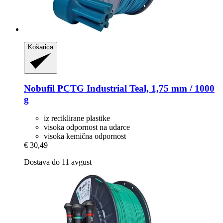
Košarica
Nobufil
PCTG Industrial Teal, 1,75 mm / 1000
g
iz reciklirane plastike
visoka odpornost na udarce
visoka kemična odpornost
€ 30,49
Dostava do 11 avgust