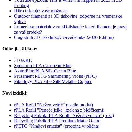
YouTube epizoda: This is what will happen in 2025 in 3D
Printing
Hitro tiskanje: vaše možnosti
Outdoor filamenti za 3D tiskovine, odporne na vremenske
vplive
Primerjava materialov za 3D-tiskanje: kateri filament je pravi
za vaš projekt?
6 ugodnih 3D tiskalnikov za začetnike (2026 Edition)
Odkrijte 3DJake:
3DJAKE
Spectrum PLA Carribean Blue
AzureFilm PLA Silk Ocean Blue
Prusament PETG Shimmering Violet (NFC)
Fiberlogy PLA FiberSilk Metallic Copper
Novi izdelki:
rPLA Refill "Nežen vetrič" (svetlo modra)
rPLA Refill "Peneča jelka" (zelena z bleščicami)
Recycling Fabrik rPLA Refill "Nežna cvetlica" (roza)
Recycling Fabrik rPLA Premium Matte Ochre
rPETG "Kraljevi ametist" (prosojna vijolična)