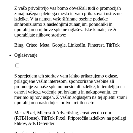
Z vašo privolitvijo vas bomo obveščali tudi o promocijah
zunaj našega spletnega mesta in vam prikazovali ustrezne
izdelke. V ta namen vaše šifrirane osebne podatke
sinhroniziramo z naslednjimi zunanjimi ponudniki in
uporabljamo njihove spletne oglaševalske kanale, če že
uporabljate njihove storitve:
Bing, Criteo, Meta, Google, LinkedIn, Pinterest, TikTok
Oglaševanje
S sprejetjem teh storitev vam lahko prikazujemo oglase,
prilagojene vašim interesom, sponzorirane vsebine ali
promocije za naše spletno mesto ali izdelke, ki temleljijo na
osnovi vašega vedenja pri brskanju in nakupovanju, ter
merimo njihov uspeh. Z vašim soglasjem na tej spletni strani
uporabljamo naslednje storitve tretjih oseb:
Meta-Pixel, Microsoft Advertising, creativecdn.com
(RTBHouse), TikTok Pixel, Priporočila izdelkov na podlagi
klikov, Ads Defender