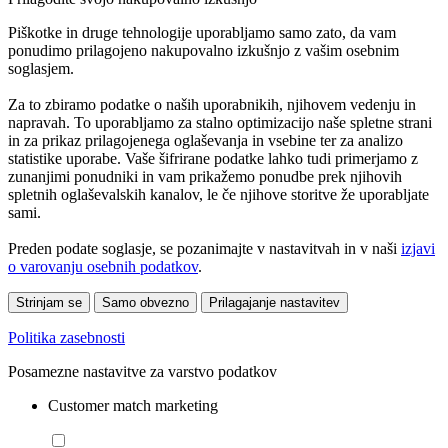
Piškotke in druge tehnologije uporabljamo samo zato, da vam
ponudimo prilagojeno nakupovalno izkušnjo z vašim osebnim
soglasjem.
Za to zbiramo podatke o naših uporabnikih, njihovem vedenju in
napravah. To uporabljamo za stalno optimizacijo naše spletne strani
in za prikaz prilagojenega oglaševanja in vsebine ter za analizo
statistike uporabe. Vaše šifrirane podatke lahko tudi primerjamo z
zunanjimi ponudniki in vam prikažemo ponudbe prek njihovih
spletnih oglaševalskih kanalov, le če njihove storitve že uporabljate
sami.
Preden podate soglasje, se pozanimajte v nastavitvah in v naši
izjavi
o varovanju osebnih podatkov
.
Strinjam se
Samo obvezno
Prilagajanje nastavitev
Politika zasebnosti
Posamezne nastavitve za varstvo podatkov
Customer match marketing