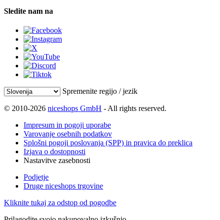
Sledite nam na
Spremenite regijo / jezik
© 2010-2026
niceshops GmbH
- All rights reserved.
Impresum in pogoji uporabe
Varovanje osebnih podatkov
Splošni pogoji poslovanja (SPP) in pravica do preklica
Izjava o dostopnosti
Nastavitve zasebnosti
Podjetje
Druge niceshops trgovine
Kliknite tukaj za odstop od pogodbe
Prilagodite svojo nakupovalno izkušnjo