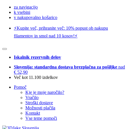
za navigacijo
k vsebini
v nakupovalno košarico
⚡️Kupite več, prihranite več: 10% popust ob nakupu
filamentov in smol nad 10 kosov!⚡️
Iskalnik rezervnih delov
Slovenija: standardna dostava brezplačna za pošiljke
nad
€ 52,90
Več kot 11.100 izdelkov
Pomoč
Kje je moje naročilo?
Vračilo
Stroški dostave
Možnosti plačila
Kontakt
Vse teme pomoči