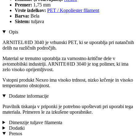
Premer:
1,75 mm
Vrste izdelkov:
PET / Kopoliester filament
Barva:
Bela
Sistem:
tuljava
Opis
ARNITEL®ID 3040 je vrhunski PET, ki se uporablja pri natančnih
delih na različnih področjih.
Material se trenutno uporablja za varnostno-kritične dele v
avtomobilski industriji. ARNITE®ID 3040 je tog polimer, ki ima
zelo visoko oprijemljivost.
Vstopni produkt Nexeo ima visoko trdnost, nizko krčenje in visoko
temperaturno obstojnost.
Dodatne informacije
Pravilnik tiskanja v priponki je potrebno upoštevati pri uporabi tega
materiala. Primeren le za izkušene uporabnike.
Dimenzije tuljave filamenta
Dodatki
Prenos