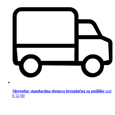
Slovenija: standardna dostava brezplačna za pošiljke
nad
€ 52,90