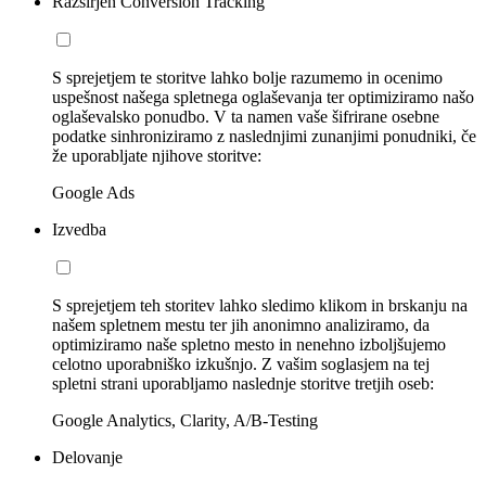
Razširjen Conversion Tracking
S sprejetjem te storitve lahko bolje razumemo in ocenimo
uspešnost našega spletnega oglaševanja ter optimiziramo našo
oglaševalsko ponudbo. V ta namen vaše šifrirane osebne
podatke sinhroniziramo z naslednjimi zunanjimi ponudniki, če
že uporabljate njihove storitve:
Google Ads
Izvedba
S sprejetjem teh storitev lahko sledimo klikom in brskanju na
našem spletnem mestu ter jih anonimno analiziramo, da
optimiziramo naše spletno mesto in nenehno izboljšujemo
celotno uporabniško izkušnjo. Z vašim soglasjem na tej
spletni strani uporabljamo naslednje storitve tretjih oseb:
Google Analytics, Clarity, A/B-Testing
Delovanje