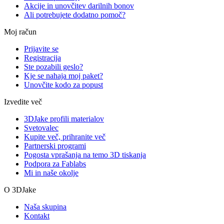
Akcije in unovčitev darilnih bonov
Ali potrebujete dodatno pomoč?
Moj račun
Prijavite se
Registracija
Ste pozabili geslo?
Kje se nahaja moj paket?
Unovčite kodo za popust
Izvedite več
3DJake profili materialov
Svetovalec
Kupite več, prihranite več
Partnerski programi
Pogosta vprašanja na temo 3D tiskanja
Podpora za Fablabs
Mi in naše okolje
O 3DJake
Naša skupina
Kontakt