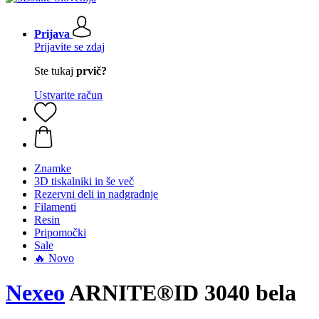
Prijava
Prijavite se zdaj
Ste tukaj
prvič?
Ustvarite račun
Znamke
3D tiskalniki in še več
Rezervni deli in nadgradnje
Filamenti
Resin
Pripomočki
Sale
🔥 Novo
Nexeo
ARNITE®ID 3040 bela