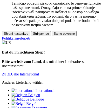
Tehnično potrebni piškotki omogočajo le osnovne funkcije
naše spletne strani. Omogočajo vam na primer zbiranje
izdelkov v vaši nakupovalni košarici ali dostop do vašega
uporabniškega računa. To pomeni, da o vas ne moremo
ničesar sklepati, prav tako dobljeni podatki ne bodo nikoli
posredovani tretjim osebam.
Shrani nastavitve
Strinjam se
Samo obvezno
Politika zasebnosti
Bist du im richtigen Shop?
Bitte wechsle zum Land
, das mit deiner Lieferadresse
übereinstimmt.
Zu 3DJake International
Anderes Lieferland wählen
International
Belgien
Belgique
België
България