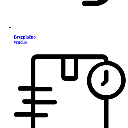
Brezplačno
vračilo