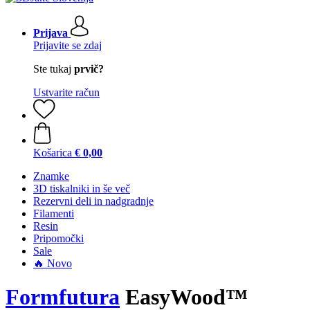
Prijava
Prijavite se zdaj
Ste tukaj
prvič?
Ustvarite račun
Košarica
€ 0,00
Znamke
3D tiskalniki in še več
Rezervni deli in nadgradnje
Filamenti
Resin
Pripomočki
Sale
🔥 Novo
Formfutura
EasyWood™