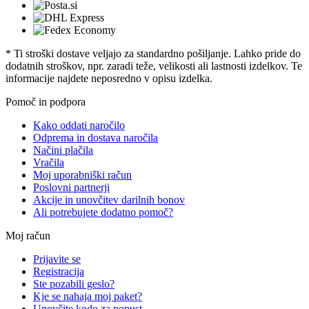
* Ti stroški dostave veljajo za standardno pošiljanje. Lahko pride do
dodatnih stroškov, npr. zaradi teže, velikosti ali lastnosti izdelkov. Te
informacije najdete neposredno v opisu izdelka.
Pomoč in podpora
Kako oddati naročilo
Odprema in dostava naročila
Načini plačila
Vračila
Moj uporabniški račun
Poslovni partnerji
Akcije in unovčitev darilnih bonov
Ali potrebujete dodatno pomoč?
Moj račun
Prijavite se
Registracija
Ste pozabili geslo?
Kje se nahaja moj paket?
Unovčite kodo za popust