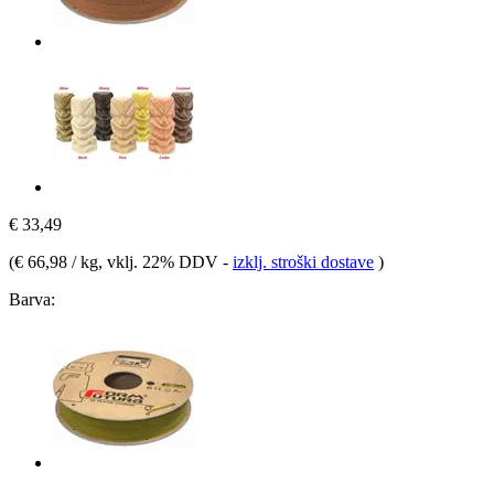
€ 33,49
(
€ 66,98 / kg
, vklj. 22% DDV
-
izklj. stroški dostave
)
Barva: