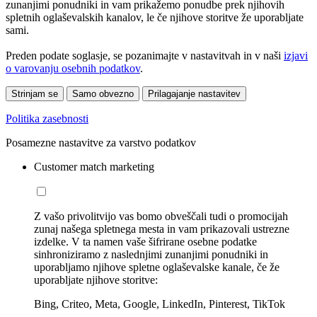
zunanjimi ponudniki in vam prikažemo ponudbe prek njihovih
spletnih oglaševalskih kanalov, le če njihove storitve že uporabljate
sami.
Preden podate soglasje, se pozanimajte v nastavitvah in v naši
izjavi
o varovanju osebnih podatkov
.
Strinjam se
Samo obvezno
Prilagajanje nastavitev
Politika zasebnosti
Posamezne nastavitve za varstvo podatkov
Customer match marketing
Z vašo privolitvijo vas bomo obveščali tudi o promocijah
zunaj našega spletnega mesta in vam prikazovali ustrezne
izdelke. V ta namen vaše šifrirane osebne podatke
sinhroniziramo z naslednjimi zunanjimi ponudniki in
uporabljamo njihove spletne oglaševalske kanale, če že
uporabljate njihove storitve:
Bing, Criteo, Meta, Google, LinkedIn, Pinterest, TikTok