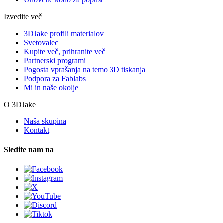
Izvedite več
3DJake profili materialov
Svetovalec
Kupite več, prihranite več
Partnerski programi
Pogosta vprašanja na temo 3D tiskanja
Podpora za Fablabs
Mi in naše okolje
O 3DJake
Naša skupina
Kontakt
Sledite nam na