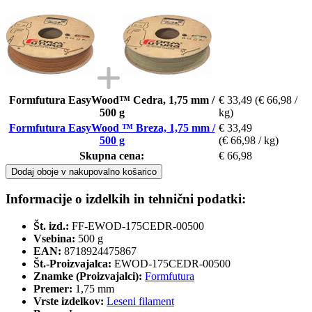
Formfutura EasyWood™ Cedra, 1,75 mm /
€ 33,49
(€ 66,98 /
500 g
kg)
Formfutura EasyWood ™ Breza, 1,75 mm /
€ 33,49
500 g
(€ 66,98 / kg)
Skupna cena:
€ 66,98
Dodaj oboje v nakupovalno košarico
Informacije o izdelkih in tehnični podatki:
Št. izd.:
FF-EWOD-175CEDR-00500
Vsebina:
500 g
EAN:
8718924475867
Št.-Proizvajalca:
EWOD-175CEDR-00500
Znamke (Proizvajalci):
Formfutura
Premer:
1,75 mm
Vrste izdelkov:
Leseni filament