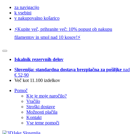
za navigacijo
k vsebini
v nakupovalno košarico
⚡️Kupite več, prihranite več: 10% popust ob nakupu
filamentov in smol nad 10 kosov!⚡️
Iskalnik rezervnih delov
Slovenija: standardna dostava brezplačna za pošiljke
nad
€ 52,90
Več kot 11.100 izdelkov
Pomoč
Kje je moje naročilo?
Vračilo
Stroški dostave
Možnosti plačila
Kontakt
Vse teme pomoči