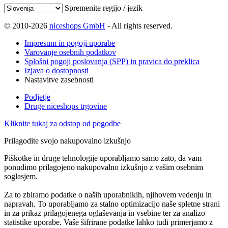
Spremenite regijo / jezik
© 2010-2026
niceshops GmbH
- All rights reserved.
Impresum in pogoji uporabe
Varovanje osebnih podatkov
Splošni pogoji poslovanja (SPP) in pravica do preklica
Izjava o dostopnosti
Nastavitve zasebnosti
Podjetje
Druge niceshops trgovine
Kliknite tukaj za odstop od pogodbe
Prilagodite svojo nakupovalno izkušnjo
Piškotke in druge tehnologije uporabljamo samo zato, da vam
ponudimo prilagojeno nakupovalno izkušnjo z vašim osebnim
soglasjem.
Za to zbiramo podatke o naših uporabnikih, njihovem vedenju in
napravah. To uporabljamo za stalno optimizacijo naše spletne strani
in za prikaz prilagojenega oglaševanja in vsebine ter za analizo
statistike uporabe. Vaše šifrirane podatke lahko tudi primerjamo z