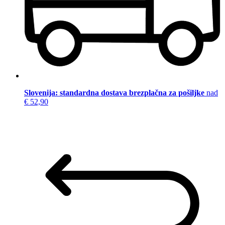
Slovenija: standardna dostava brezplačna za pošiljke
nad
€ 52,90