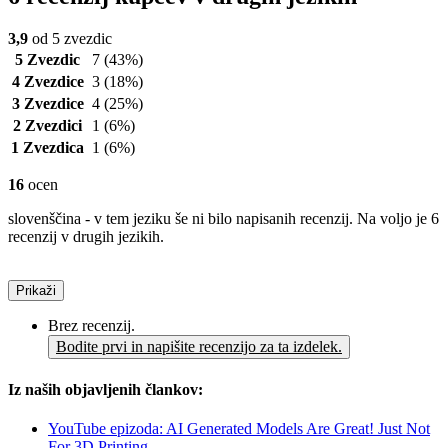
3,9
od 5 zvezdic
5 Zvezdic
7
(43%)
4 Zvezdice
3
(18%)
3 Zvezdice
4
(25%)
2 Zvezdici
1
(6%)
1 Zvezdica
1
(6%)
16
ocen
slovenščina - v tem jeziku še ni bilo napisanih recenzij. Na voljo je 6
recenzij v drugih jezikih.
Prikaži
Brez recenzij.
Bodite prvi in napišite recenzijo za ta izdelek.
Iz naših objavljenih člankov:
YouTube epizoda: AI Generated Models Are Great! Just Not
For 3D Printing...