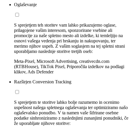
Oglaševanje
S sprejetjem teh storitev vam lahko prikazujemo oglase,
prilagojene vašim interesom, sponzorirane vsebine ali
promocije za naše spletno mesto ali izdelke, ki temleljijo na
osnovi vašega vedenja pri brskanju in nakupovanju, ter
merimo njihov uspeh. Z vašim soglasjem na tej spletni strani
uporabljamo naslednje storitve tretjih oseb:
Meta-Pixel, Microsoft Advertising, creativecdn.com
(RTBHouse), TikTok Pixel, Priporočila izdelkov na podlagi
klikov, Ads Defender
Razširjen Conversion Tracking
S sprejetjem te storitve lahko bolje razumemo in ocenimo
uspešnost našega spletnega oglaševanja ter optimiziramo našo
oglaševalsko ponudbo. V ta namen vaše šifrirane osebne
podatke sinhroniziramo z naslednjimi zunanjimi ponudniki, če
že uporabljate njihove storitve: