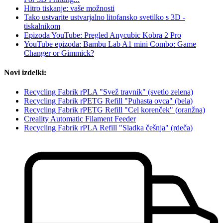
Hitro tiskanje: vaše možnosti
Tako ustvarite ustvarjalno litofansko svetilko s 3D -
tiskalnikom
Epizoda YouTube: Pregled Anycubic Kobra 2 Pro
YouTube epizoda: Bambu Lab A1 mini Combo: Game
Changer or Gimmick?
Novi izdelki:
Recycling Fabrik rPLA "Svež travnik" (svetlo zelena)
Recycling Fabrik rPETG Refill "Puhasta ovca" (bela)
Recycling Fabrik rPETG Refill "Cel korenček" (oranžna)
Creality Automatic Filament Feeder
Recycling Fabrik rPLA Refill "Sladka češnja" (rdeča)