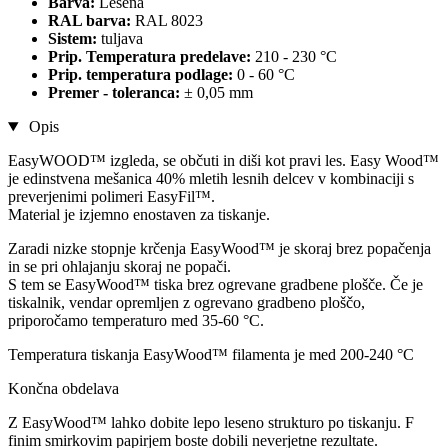
Barva:
Lesena
RAL barva:
RAL 8023
Sistem:
tuljava
Prip. Temperatura predelave:
210 - 230 °C
Prip. temperatura podlage:
0 - 60 °C
Premer - toleranca:
± 0,05 mm
Opis
EasyWOOD™ izgleda, se občuti in diši kot pravi les. Easy Wood™
je edinstvena mešanica 40% mletih lesnih delcev v kombinaciji s
preverjenimi polimeri EasyFil™.
Material je izjemno enostaven za tiskanje.
Zaradi nizke stopnje krčenja EasyWood™ je skoraj brez popačenja
in se pri ohlajanju skoraj ne popači.
S tem se EasyWood™ tiska brez ogrevane gradbene plošče. Če je
tiskalnik, vendar opremljen z ogrevano gradbeno ploščo,
priporočamo temperaturo med 35-60 °C.
Temperatura tiskanja EasyWood™ filamenta je med 200-240 °C
Končna obdelava
Z EasyWood™ lahko dobite lepo leseno strukturo po tiskanju. F
finim smirkovim papirjem boste dobili neverjetne rezultate.