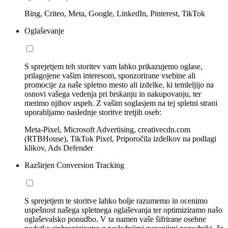
Bing, Criteo, Meta, Google, LinkedIn, Pinterest, TikTok
Oglaševanje
S sprejetjem teh storitev vam lahko prikazujemo oglase,
prilagojene vašim interesom, sponzorirane vsebine ali
promocije za naše spletno mesto ali izdelke, ki temleljijo na
osnovi vašega vedenja pri brskanju in nakupovanju, ter
merimo njihov uspeh. Z vašim soglasjem na tej spletni strani
uporabljamo naslednje storitve tretjih oseb:
Meta-Pixel, Microsoft Advertising, creativecdn.com
(RTBHouse), TikTok Pixel, Priporočila izdelkov na podlagi
klikov, Ads Defender
Razširjen Conversion Tracking
S sprejetjem te storitve lahko bolje razumemo in ocenimo
uspešnost našega spletnega oglaševanja ter optimiziramo našo
oglaševalsko ponudbo. V ta namen vaše šifrirane osebne