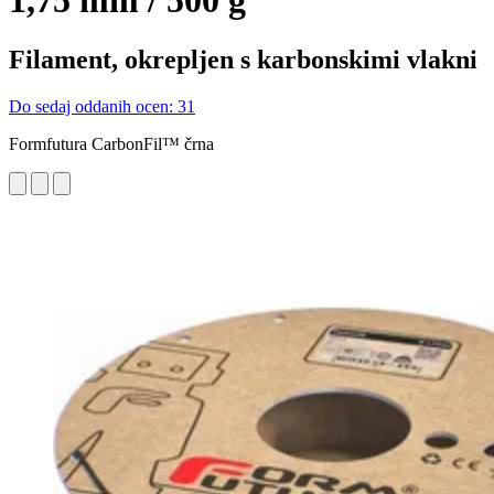
1,75 mm / 500 g
Filament, okrepljen s karbonskimi vlakni
Do sedaj oddanih ocen: 31
Formfutura CarbonFil™ črna