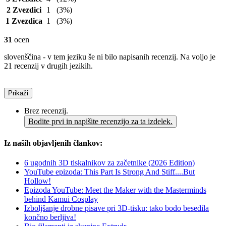
2 Zvezdici
1
(3%)
1 Zvezdica
1
(3%)
31
ocen
slovenščina - v tem jeziku še ni bilo napisanih recenzij. Na voljo je
21 recenzij v drugih jezikih.
Prikaži
Brez recenzij.
Bodite prvi in napišite recenzijo za ta izdelek.
Iz naših objavljenih člankov:
6 ugodnih 3D tiskalnikov za začetnike (2026 Edition)
YouTube epizoda: This Part Is Strong And Stiff....But
Hollow!
Epizoda YouTube: Meet the Maker with the Masterminds
behind Kamui Cosplay
Izboljšanje drobne pisave pri 3D-tisku: tako bodo besedila
končno berljiva!