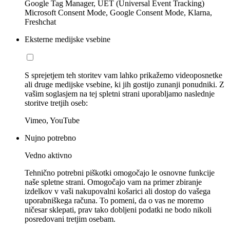
Google Tag Manager, UET (Universal Event Tracking)
Microsoft Consent Mode, Google Consent Mode, Klarna,
Freshchat
Eksterne medijske vsebine
S sprejetjem teh storitev vam lahko prikažemo videoposnetke
ali druge medijske vsebine, ki jih gostijo zunanji ponudniki. Z
vašim soglasjem na tej spletni strani uporabljamo naslednje
storitve tretjih oseb:
Vimeo, YouTube
Nujno potrebno
Vedno aktivno
Tehnično potrebni piškotki omogočajo le osnovne funkcije
naše spletne strani. Omogočajo vam na primer zbiranje
izdelkov v vaši nakupovalni košarici ali dostop do vašega
uporabniškega računa. To pomeni, da o vas ne moremo
ničesar sklepati, prav tako dobljeni podatki ne bodo nikoli
posredovani tretjim osebam.