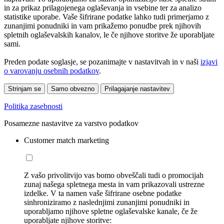
in za prikaz prilagojenega oglaševanja in vsebine ter za analizo
statistike uporabe. Vaše šifrirane podatke lahko tudi primerjamo z
zunanjimi ponudniki in vam prikažemo ponudbe prek njihovih
spletnih oglaševalskih kanalov, le če njihove storitve že uporabljate
sami.
Preden podate soglasje, se pozanimajte v nastavitvah in v naši
izjavi
o varovanju osebnih podatkov
.
Strinjam se
Samo obvezno
Prilagajanje nastavitev
Politika zasebnosti
Posamezne nastavitve za varstvo podatkov
Customer match marketing
Z vašo privolitvijo vas bomo obveščali tudi o promocijah
zunaj našega spletnega mesta in vam prikazovali ustrezne
izdelke. V ta namen vaše šifrirane osebne podatke
sinhroniziramo z naslednjimi zunanjimi ponudniki in
uporabljamo njihove spletne oglaševalske kanale, če že
uporabljate njihove storitve: