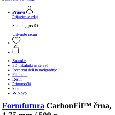
Prijava
Prijavite se zdaj
Ste tukaj
prvič?
Ustvarite račun
Znamke
3D tiskalniki in še več
Rezervni deli in nadgradnje
Filamenti
Resin
Pripomočki
Sale
🔥 Novo
Formfutura
CarbonFil™ črna,