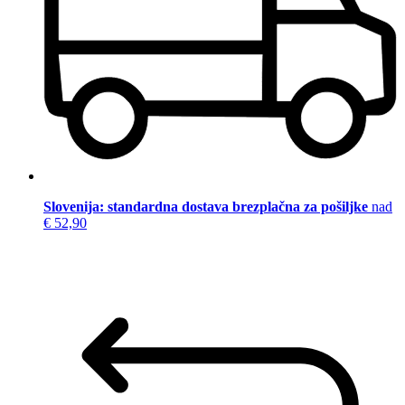
Slovenija: standardna dostava brezplačna za pošiljke
nad
€ 52,90