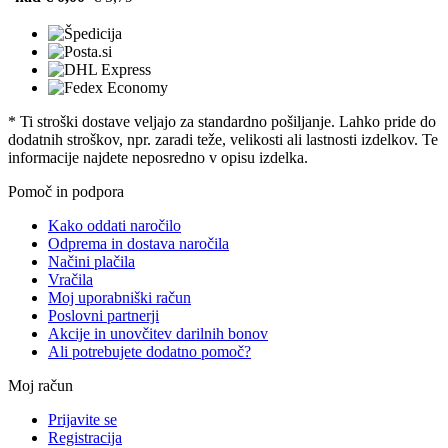
* Ti stroški dostave veljajo za standardno pošiljanje. Lahko pride do
dodatnih stroškov, npr. zaradi teže, velikosti ali lastnosti izdelkov. Te
informacije najdete neposredno v opisu izdelka.
Pomoč in podpora
Kako oddati naročilo
Odprema in dostava naročila
Načini plačila
Vračila
Moj uporabniški račun
Poslovni partnerji
Akcije in unovčitev darilnih bonov
Ali potrebujete dodatno pomoč?
Moj račun
Prijavite se
Registracija