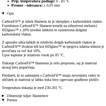
Prip. temperatura podlage:
0 - 85 °C
Premer - toleranca:
± 0,05 mm
Opis
CarbonFil™ je lahek filament, ki je okrepljen s karbonskimi vlakni.
Formfutura CarbonFil™ filament temelji na edinstveni mešanici
HDglass™ z 20% izredno lahkimi in razmeroma dolgimi
karbonskimi vlakni.
Z uporabo ultra-lahkih in relativno dolgih karbonskih vlaken je
CarbonFil™ dvakrat trši kot HDglass™ in njegova udarna trdnost je
povečana za več kot 10%.
Upor toplotne je relativno visok pri 85 °C.
Tiskanje CarbonFil™ filamenta je zelo preprosto, saj je material
skoraj brez popačenja.
Predmeti, ki so natisnjeni s CarbonFil™ imajo neverjeten videz in
občutek in material se lahko tiska brez ogrevane gradbene plošče.
Temperatura tiskanja je med 230-265 °C.
Dimenzije tuljav filamentov
Prenos