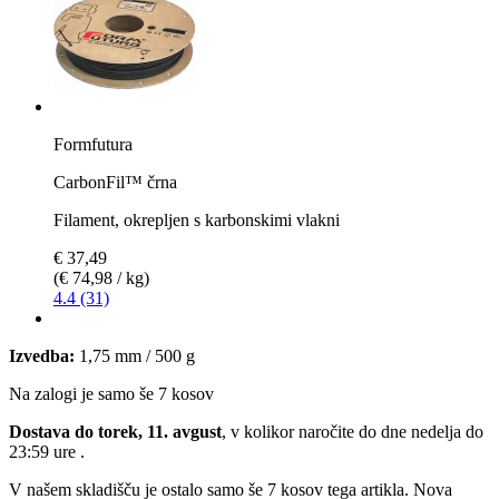
Formfutura
CarbonFil™ črna
Filament, okrepljen s karbonskimi vlakni
€ 37,49
(€ 74,98 / kg)
4.4 (31)
Izvedba:
1,75 mm / 500 g
Na zalogi je samo še 7 kosov
Dostava do torek, 11. avgust
, v kolikor naročite do dne
nedelja do
23:59 ure
.
V našem skladišču je ostalo samo še 7 kosov tega artikla. Nova