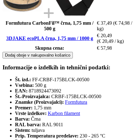
Formfutura CarbonFil™ črna, 1,75 mm /
€ 37,49
(€ 74,98 /
500 g
kg)
€ 20,49
3DJAKE ecoPLA črna, 1,75 mm / 1000 g
(€ 20,49 / kg)
Skupna cena:
€ 57,98
Dodaj oboje v nakupovalno košarico
Informacije o izdelkih in tehnični podatki:
Št. izd.:
FF-CRBF-175BLCK-00500
Vsebina:
500 g
EAN:
8718924473092
Št.-Proizvajalca:
CRBF-175BLCK-00500
Znamke (Proizvajalci):
Formfutura
Premer:
1,75 mm
Vrste izdelkov:
Karbon filament
Barva:
Črna
RAL barva:
RAL 9011
Sistem:
tuljava
Prip. Temperatura predelave:
230 - 265 °C