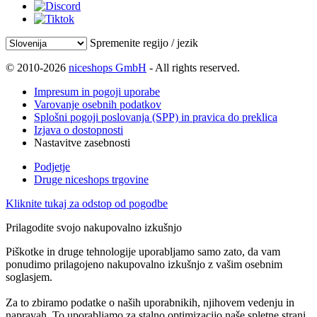
Spremenite regijo / jezik
© 2010-2026
niceshops GmbH
- All rights reserved.
Impresum in pogoji uporabe
Varovanje osebnih podatkov
Splošni pogoji poslovanja (SPP) in pravica do preklica
Izjava o dostopnosti
Nastavitve zasebnosti
Podjetje
Druge niceshops trgovine
Kliknite tukaj za odstop od pogodbe
Prilagodite svojo nakupovalno izkušnjo
Piškotke in druge tehnologije uporabljamo samo zato, da vam
ponudimo prilagojeno nakupovalno izkušnjo z vašim osebnim
soglasjem.
Za to zbiramo podatke o naših uporabnikih, njihovem vedenju in
napravah. To uporabljamo za stalno optimizacijo naše spletne strani