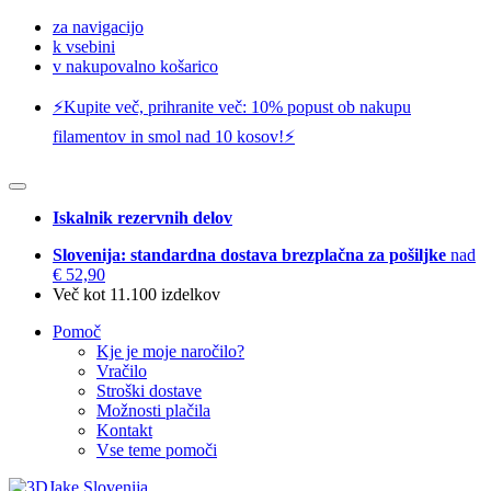
za navigacijo
k vsebini
v nakupovalno košarico
⚡️Kupite več, prihranite več: 10% popust ob nakupu
filamentov in smol nad 10 kosov!⚡️
Iskalnik rezervnih delov
Slovenija: standardna dostava brezplačna za pošiljke
nad
€ 52,90
Več kot 11.100 izdelkov
Pomoč
Kje je moje naročilo?
Vračilo
Stroški dostave
Možnosti plačila
Kontakt
Vse teme pomoči