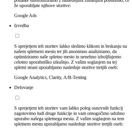
podatke sinhroniziramo z naslednjimi zunanjimi ponudniki, če
že uporabljate njihove storitve:
Google Ads
Izvedba
S sprejetjem teh storitev lahko sledimo klikom in brskanju na
našem spletnem mestu ter jih anonimno analiziramo, da
optimiziramo naše spletno mesto in nenehno izboljšujemo
celotno uporabniško izkušnjo. Z vašim soglasjem na tej
spletni strani uporabljamo naslednje storitve tretjih oseb:
Google Analytics, Clarity, A/B-Testing
Delovanje
S sprejetjem teh storitev vam lahko poleg osnovnih funkcij
zagotovimo tudi druge funkcije in vam omogočimo udobno
uporabo našega spletnega mesta. Z vašim soglasjem na tem
spletnem mestu uporabljamo naslednje storitve tretjih oseb: