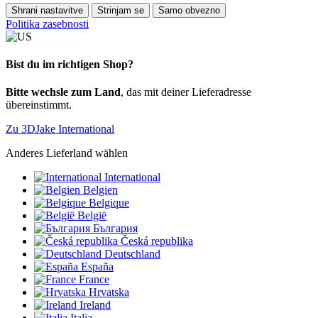
Shrani nastavitve
Strinjam se
Samo obvezno
Politika zasebnosti
Bist du im richtigen Shop?
Bitte wechsle zum Land
, das mit deiner Lieferadresse
übereinstimmt.
Zu 3DJake International
Anderes Lieferland wählen
International
Belgien
Belgique
België
България
Česká republika
Deutschland
España
France
Hrvatska
Ireland
Italia