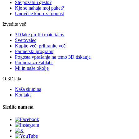
Ste pozabili geslo?
Kje se nahaja moj paket?
Unovčite kodo za popust
Izvedite več
3DJake profili materialov
Svetovalec
Kupite več, prihranite več
Partnerski programi
Pogosta vprašanja na temo 3D tiskanja
Podpora za Fablabs
Mi in naše okolje
O 3DJake
Naša skupina
Kontakt
Sledite nam na