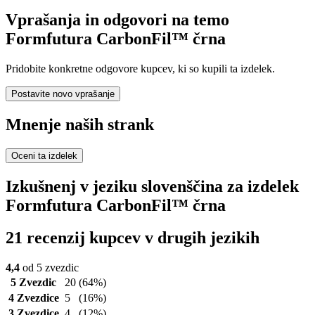
Vprašanja in odgovori na temo
Formfutura CarbonFil™ črna
Pridobite konkretne odgovore kupcev, ki so kupili ta izdelek.
Postavite novo vprašanje
Mnenje naših strank
Oceni ta izdelek
Izkušnenj v jeziku slovenščina za izdelek
Formfutura CarbonFil™ črna
21 recenzij kupcev v drugih jezikih
4,4
od 5 zvezdic
5 Zvezdic
20
(64%)
4 Zvezdice
5
(16%)
3 Zvezdice
4
(12%)