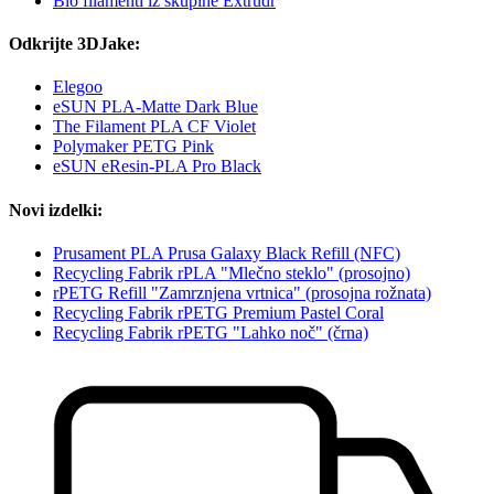
Bio filamenti iz skupine Extrudr
Odkrijte 3DJake:
Elegoo
eSUN PLA-Matte Dark Blue
The Filament PLA CF Violet
Polymaker PETG Pink
eSUN eResin-PLA Pro Black
Novi izdelki:
Prusament PLA Prusa Galaxy Black Refill (NFC)
Recycling Fabrik rPLA "Mlečno steklo" (prosojno)
rPETG Refill "Zamrznjena vrtnica" (prosojna rožnata)
Recycling Fabrik rPETG Premium Pastel Coral
Recycling Fabrik rPETG "Lahko noč" (črna)