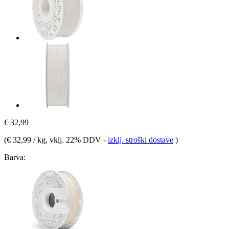
€ 32,99
(
€ 32,99 / kg
, vklj. 22% DDV
-
izklj. stroški dostave
)
Barva: