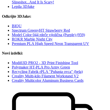
Slingshot...And It Is Scary!
Lepila 3DJake
Odkrijte 3DJake:
BIQU
Spectrum GreenyHT Strawberry Red
Model Color 044 rdeče vijolična (Purple) (959)
ROKR Marble Night City
Premium PLA High Speed Neon Transparent UV
Novi izdelki:
Modifi3D PRO2 - 3D Print Finishing Tool
Polymaker HT-PLA Pro Army Green
Recycling Fabrik rPLA "Puhasta ovca" (bela)
Creality Multi-kilo Filament Workstand V2
Creality Multicolor Aluminum Business Cards