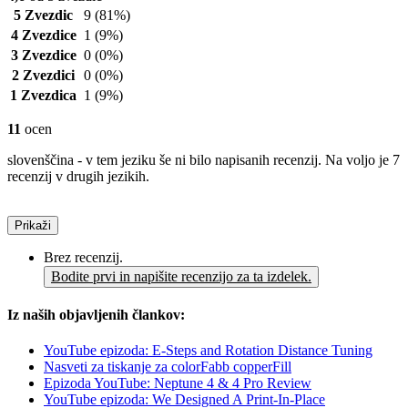
5 Zvezdic
9
(81%)
4 Zvezdice
1
(9%)
3 Zvezdice
0
(0%)
2 Zvezdici
0
(0%)
1 Zvezdica
1
(9%)
11
ocen
slovenščina - v tem jeziku še ni bilo napisanih recenzij. Na voljo je 7
recenzij v drugih jezikih.
Prikaži
Brez recenzij.
Bodite prvi in napišite recenzijo za ta izdelek.
Iz naših objavljenih člankov:
YouTube epizoda: E-Steps and Rotation Distance Tuning
Nasveti za tiskanje za colorFabb copperFill
Epizoda YouTube: Neptune 4 & 4 Pro Review
YouTube epizoda: We Designed A Print-In-Place