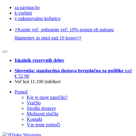
za navigacijo
k vsebini
v nakupovalno košarico
⚡️Kupite več, prihranite več: 10% popust ob nakupu
filamentov in smol nad 10 kosov!⚡️
Iskalnik rezervnih delov
Slovenija: standardna dostava brezplačna za pošiljke
nad
€ 52,90
Več kot 11.100 izdelkov
Pomoč
Kje je moje naročilo?
Vračilo
Stroški dostave
Možnosti plačila
Kontakt
Vse teme pomoči