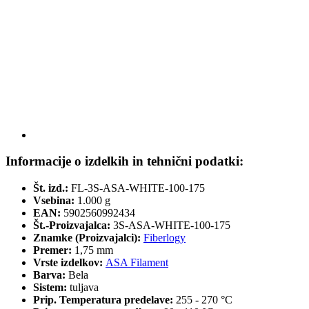
Informacije o izdelkih in tehnični podatki:
Št. izd.:
FL-3S-ASA-WHITE-100-175
Vsebina:
1.000 g
EAN:
5902560992434
Št.-Proizvajalca:
3S-ASA-WHITE-100-175
Znamke (Proizvajalci):
Fiberlogy
Premer:
1,75 mm
Vrste izdelkov:
ASA Filament
Barva:
Bela
Sistem:
tuljava
Prip. Temperatura predelave:
255 - 270 °C