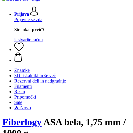
Prijava
Prijavite se zdaj
Ste tukaj
prvič?
Ustvarite račun
Znamke
3D tiskalniki in še več
Rezervni deli in nadgradnje
Filamenti
Resin
Pripomočki
Sale
🔥 Novo
Fiberlogy
ASA bela, 1,75 mm /