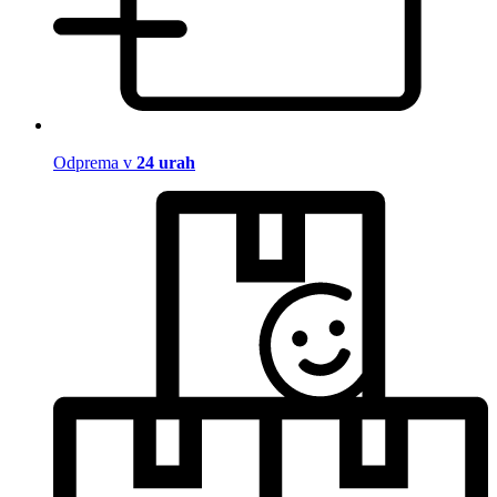
Odprema v
24 urah