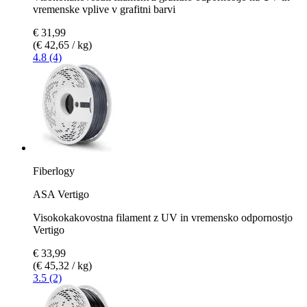
vremenske vplive v grafitni barvi
€ 31,99
(€ 42,65 / kg)
4.8 (4)
Fiberlogy
ASA Vertigo
Visokokakovostna filament z UV in vremensko odpornostjo
Vertigo
€ 33,99
(€ 45,32 / kg)
3.5 (2)