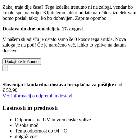
Zakaj traja dlje časa?
Tega izdelka trenutno ni na zalogi, vendar bo
kmalu spet na voljo. Kljub temu lahko oddate naročilo - izdelek vam
bomo poslali takoj, ko bo dobavljen.
Zaprite opombo
Dostava do dne ponedeljek, 17. avgust
V našem skladišču je ostalo samo še 0 kosov tega artikla. Nova
zaloga je na poti! Če je naročeno več, lahko to vpliva na datum
dostave.
Dodajte v košarico
Slovenija: standardna dostava brezplačna za pošiljke
nad
€ 52,90
Več informacij o odpremi in dostavi
Lastnosti in prednosti
Odpornost na UV in vremenske vplive
Visoka moč
Temp.odpornost do 94 ° C
dolgoživost