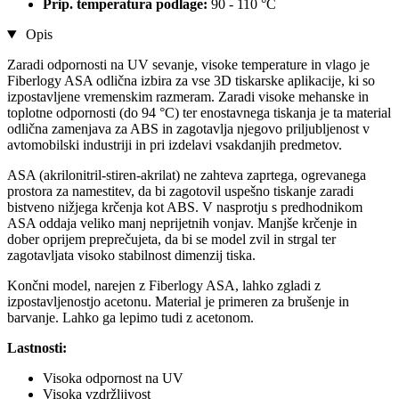
Prip. temperatura podlage:
90 - 110 °C
Opis
Zaradi odpornosti na UV sevanje, visoke temperature in vlago je
Fiberlogy ASA odlična izbira za vse 3D tiskarske aplikacije, ki so
izpostavljene vremenskim razmeram. Zaradi visoke mehanske in
toplotne odpornosti (do 94 °C) ter enostavnega tiskanja je ta material
odlična zamenjava za ABS in zagotavlja njegovo priljubljenost v
avtomobilski industriji in pri izdelavi vsakdanjih predmetov.
ASA (akrilonitril-stiren-akrilat) ne zahteva zaprtega, ogrevanega
prostora za namestitev, da bi zagotovil uspešno tiskanje zaradi
bistveno nižjega krčenja kot ABS. V nasprotju s predhodnikom
ASA oddaja veliko manj neprijetnih vonjav. Manjše krčenje in
dober oprijem preprečujeta, da bi se model zvil in strgal ter
zagotavljata visoko stabilnost dimenzij tiska.
Končni model, narejen z Fiberlogy ASA, lahko zgladi z
izpostavljenostjo acetonu. Material je primeren za brušenje in
barvanje. Lahko ga lepimo tudi z acetonom.
Lastnosti:
Visoka odpornost na UV
Visoka vzdržljivost