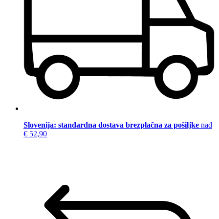
Slovenija: standardna dostava brezplačna za pošiljke
nad
€ 52,90