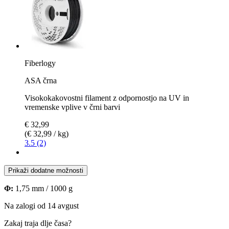
Fiberlogy
ASA črna
Visokokakovostni filament z odpornostjo na UV in
vremenske vplive v črni barvi
€ 32,99
(€ 32,99 / kg)
3.5 (2)
Prikaži dodatne možnosti
Φ:
1,75 mm / 1000 g
Na zalogi od 14 avgust
Zakaj traja dlje časa?