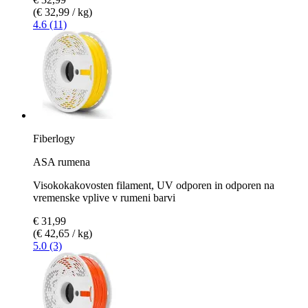
(€ 32,99 / kg)
4.6 (11)
Fiberlogy
ASA rumena
Visokokakovosten filament, UV odporen in odporen na
vremenske vplive v rumeni barvi
€ 31,99
(€ 42,65 / kg)
5.0 (3)