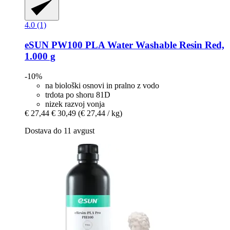
4.0 (1)
eSUN
PW100 PLA Water Washable Resin Red,
1.000 g
-10%
na biološki osnovi in ​​pralno z vodo
trdota po shoru 81D
nizek razvoj vonja
€ 27,44
€ 30,49
(€ 27,44 / kg)
Dostava do 11 avgust