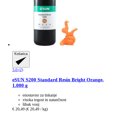
Košarica
5.0 (2)
eSUN
S200 Standard Resin Bright Orange,
1.000 g
enostavno za tiskanje
visoka togost in natančnost
šibak vonj
€ 20,49
(€ 20,49 / kg)