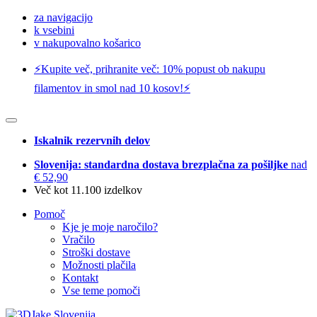
za navigacijo
k vsebini
v nakupovalno košarico
⚡️Kupite več, prihranite več: 10% popust ob nakupu
filamentov in smol nad 10 kosov!⚡️
Iskalnik rezervnih delov
Slovenija: standardna dostava brezplačna za pošiljke
nad
€ 52,90
Več kot 11.100 izdelkov
Pomoč
Kje je moje naročilo?
Vračilo
Stroški dostave
Možnosti plačila
Kontakt
Vse teme pomoči