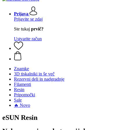
Prijava
Prijavite se zdaj
Ste tukaj
prvič?
Ustvarite račun
Znamke
3D tiskalniki in še več
Rezervni deli in nadgradnje
Filamenti
Resin
Pripomočki
Sale
🔥 Novo
eSUN Resin