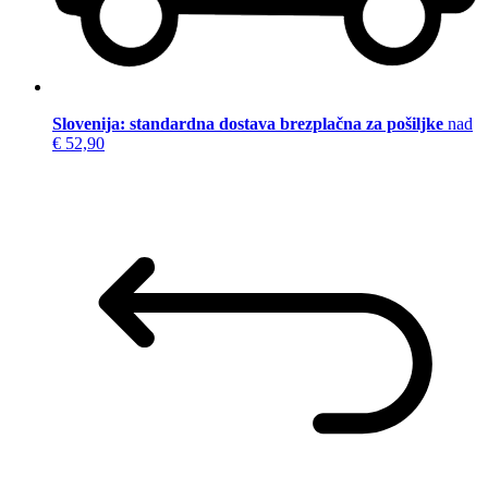
Slovenija: standardna dostava brezplačna za pošiljke
nad
€ 52,90