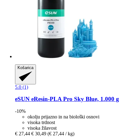
Košarica
5.0 (1)
eSUN
eResin-​PLA Pro Sky Blue, 1.000 g
-10%
okolju prijazno in na biološki osnovi
visoka trdnost
visoka žilavost
€ 27,44
€ 30,49
(€ 27,44 / kg)