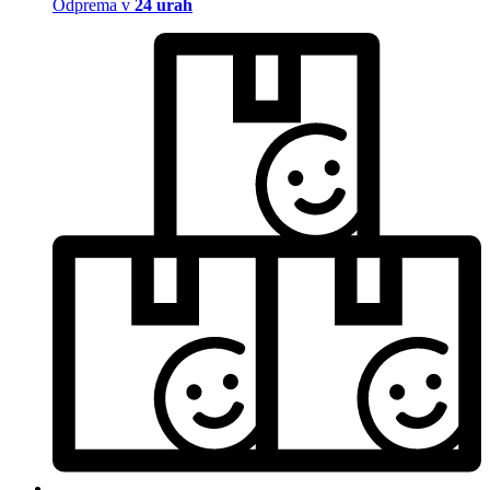
Odprema v
24 urah