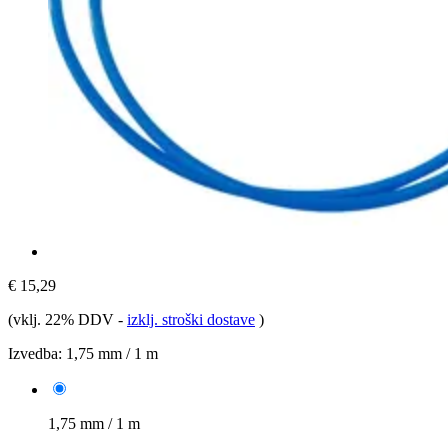
€ 15,29
(vklj. 22% DDV
-
izklj. stroški dostave
)
Izvedba:
1,75 mm / 1 m
1,75 mm / 1 m