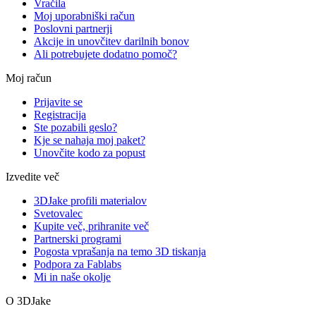
Vračila
Moj uporabniški račun
Poslovni partnerji
Akcije in unovčitev darilnih bonov
Ali potrebujete dodatno pomoč?
Moj račun
Prijavite se
Registracija
Ste pozabili geslo?
Kje se nahaja moj paket?
Unovčite kodo za popust
Izvedite več
3DJake profili materialov
Svetovalec
Kupite več, prihranite več
Partnerski programi
Pogosta vprašanja na temo 3D tiskanja
Podpora za Fablabs
Mi in naše okolje
O 3DJake