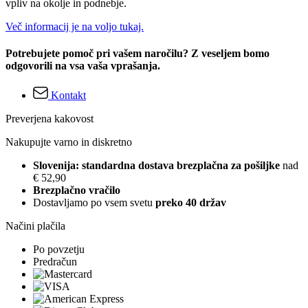
vpliv na okolje in podnebje.
Več informacij je na voljo tukaj.
Potrebujete pomoč pri vašem naročilu? Z veseljem bomo
odgovorili na vsa vaša vprašanja.
Kontakt
Preverjena kakovost
Nakupujte varno in diskretno
Slovenija: standardna dostava brezplačna za pošiljke
nad
€ 52,90
Brezplačno vračilo
Dostavljamo po vsem svetu
preko 40 držav
Načini plačila
Po povzetju
Predračun