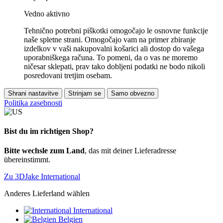
Vedno aktivno
Tehnično potrebni piškotki omogočajo le osnovne funkcije
naše spletne strani. Omogočajo vam na primer zbiranje
izdelkov v vaši nakupovalni košarici ali dostop do vašega
uporabniškega računa. To pomeni, da o vas ne moremo
ničesar sklepati, prav tako dobljeni podatki ne bodo nikoli
posredovani tretjim osebam.
Shrani nastavitve
Strinjam se
Samo obvezno
Politika zasebnosti
Bist du im richtigen Shop?
Bitte wechsle zum Land
, das mit deiner Lieferadresse
übereinstimmt.
Zu 3DJake International
Anderes Lieferland wählen
International
Belgien