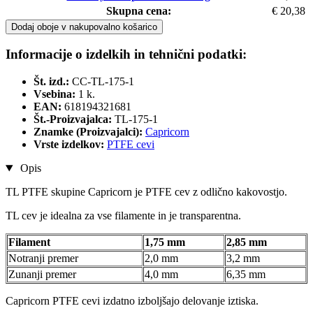
Skupna cena:
€ 20,38
Dodaj oboje v nakupovalno košarico
Informacije o izdelkih in tehnični podatki:
Št. izd.:
CC-TL-175-1
Vsebina:
1 k.
EAN:
618194321681
Št.-Proizvajalca:
TL-175-1
Znamke (Proizvajalci):
Capricorn
Vrste izdelkov:
PTFE cevi
Opis
TL PTFE skupine Capricorn je PTFE cev z odlično kakovostjo.
TL cev je idealna za vse filamente in je transparentna.
Filament
1,75 mm
2,85 mm
Notranji premer
2,0 mm
3,2 mm
Zunanji premer
4,0 mm
6,35 mm
Capricorn PTFE cevi izdatno izboljšajo delovanje iztiska.