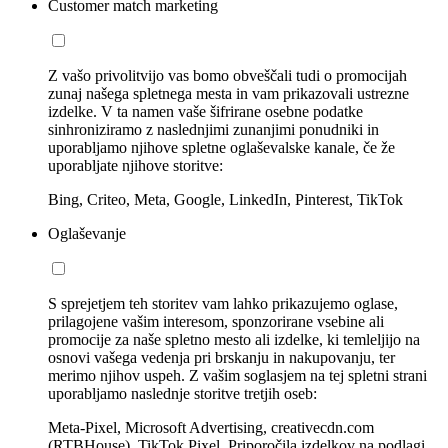
Customer match marketing
Z vašo privolitvijo vas bomo obveščali tudi o promocijah
zunaj našega spletnega mesta in vam prikazovali ustrezne
izdelke. V ta namen vaše šifrirane osebne podatke
sinhroniziramo z naslednjimi zunanjimi ponudniki in
uporabljamo njihove spletne oglaševalske kanale, če že
uporabljate njihove storitve:
Bing, Criteo, Meta, Google, LinkedIn, Pinterest, TikTok
Oglaševanje
S sprejetjem teh storitev vam lahko prikazujemo oglase,
prilagojene vašim interesom, sponzorirane vsebine ali
promocije za naše spletno mesto ali izdelke, ki temleljijo na
osnovi vašega vedenja pri brskanju in nakupovanju, ter
merimo njihov uspeh. Z vašim soglasjem na tej spletni strani
uporabljamo naslednje storitve tretjih oseb:
Meta-Pixel, Microsoft Advertising, creativecdn.com
(RTBHouse), TikTok Pixel, Priporočila izdelkov na podlagi