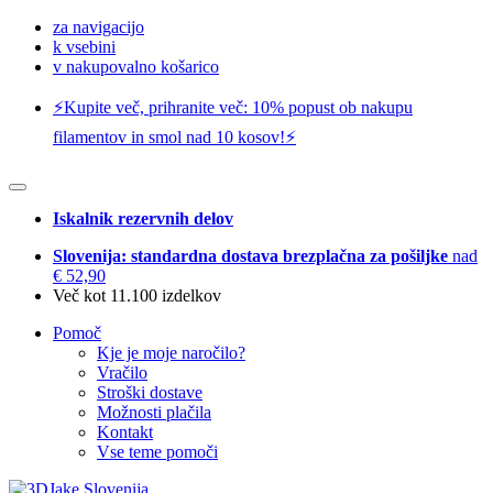
za navigacijo
k vsebini
v nakupovalno košarico
⚡️Kupite več, prihranite več: 10% popust ob nakupu
filamentov in smol nad 10 kosov!⚡️
Iskalnik rezervnih delov
Slovenija: standardna dostava brezplačna za pošiljke
nad
€ 52,90
Več kot 11.100 izdelkov
Pomoč
Kje je moje naročilo?
Vračilo
Stroški dostave
Možnosti plačila
Kontakt
Vse teme pomoči