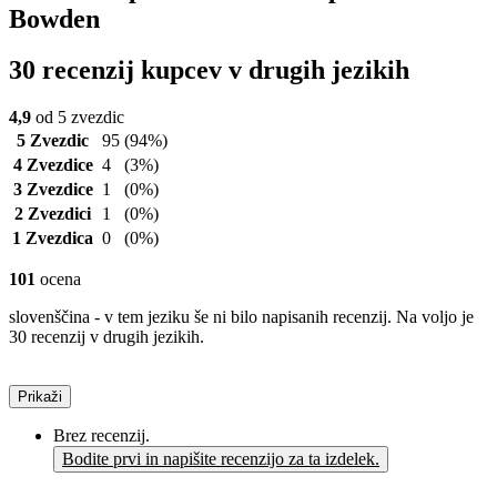
Bowden
30 recenzij kupcev v drugih jezikih
4,9
od 5 zvezdic
5 Zvezdic
95
(94%)
4 Zvezdice
4
(3%)
3 Zvezdice
1
(0%)
2 Zvezdici
1
(0%)
1 Zvezdica
0
(0%)
101
ocena
slovenščina - v tem jeziku še ni bilo napisanih recenzij. Na voljo je
30 recenzij v drugih jezikih.
Prikaži
Brez recenzij.
Bodite prvi in napišite recenzijo za ta izdelek.