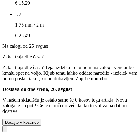
€ 15,29
1,75 mm / 2 m
€ 25,49
Na zalogi od 25 avgust
Zakaj traja dlje časa?
Zakaj traja dlje časa?
Tega izdelka trenutno ni na zalogi, vendar bo
kmalu spet na voljo. Kljub temu lahko oddate naročilo - izdelek vam
bomo poslali takoj, ko bo dobavljen.
Zaprite opombo
Dostava do dne sreda, 26. avgust
V našem skladišču je ostalo samo še 0 kosov tega artikla. Nova
zaloga je na poti! Če je naročeno več, lahko to vpliva na datum
dostave.
Dodajte v košarico