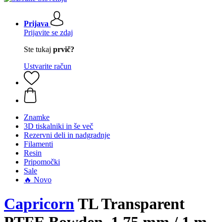
Prijava
Prijavite se zdaj
Ste tukaj
prvič?
Ustvarite račun
Znamke
3D tiskalniki in še več
Rezervni deli in nadgradnje
Filamenti
Resin
Pripomočki
Sale
🔥 Novo
Capricorn
TL Transparent