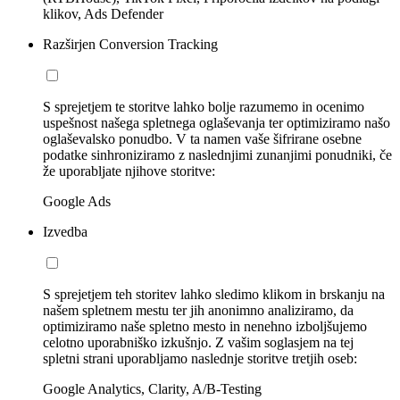
klikov, Ads Defender
Razširjen Conversion Tracking
S sprejetjem te storitve lahko bolje razumemo in ocenimo
uspešnost našega spletnega oglaševanja ter optimiziramo našo
oglaševalsko ponudbo. V ta namen vaše šifrirane osebne
podatke sinhroniziramo z naslednjimi zunanjimi ponudniki, če
že uporabljate njihove storitve:
Google Ads
Izvedba
S sprejetjem teh storitev lahko sledimo klikom in brskanju na
našem spletnem mestu ter jih anonimno analiziramo, da
optimiziramo naše spletno mesto in nenehno izboljšujemo
celotno uporabniško izkušnjo. Z vašim soglasjem na tej
spletni strani uporabljamo naslednje storitve tretjih oseb:
Google Analytics, Clarity, A/B-Testing