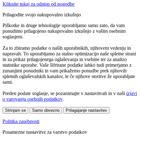
Kliknite tukaj za odstop od pogodbe
Prilagodite svojo nakupovalno izkušnjo
Piškotke in druge tehnologije uporabljamo samo zato, da vam
ponudimo prilagojeno nakupovalno izkušnjo z vašim osebnim
soglasjem.
Za to zbiramo podatke o naših uporabnikih, njihovem vedenju in
napravah. To uporabljamo za stalno optimizacijo naše spletne strani
in za prikaz prilagojenega oglaševanja in vsebine ter za analizo
statistike uporabe. Vaše šifrirane podatke lahko tudi primerjamo z
zunanjimi ponudniki in vam prikažemo ponudbe prek njihovih
spletnih oglaševalskih kanalov, le če njihove storitve že uporabljate
sami.
Preden podate soglasje, se pozanimajte v nastavitvah in v naši
izjavi
o varovanju osebnih podatkov
.
Strinjam se
Samo obvezno
Prilagajanje nastavitev
Politika zasebnosti
Posamezne nastavitve za varstvo podatkov