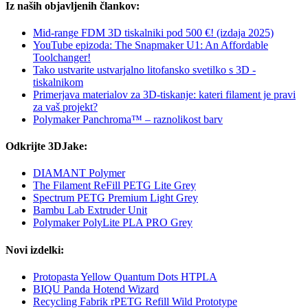
Iz naših objavljenih člankov:
Mid-range FDM 3D tiskalniki pod 500 €! (izdaja 2025)
YouTube epizoda: The Snapmaker U1: An Affordable
Toolchanger!
Tako ustvarite ustvarjalno litofansko svetilko s 3D -
tiskalnikom
Primerjava materialov za 3D-tiskanje: kateri filament je pravi
za vaš projekt?
Polymaker Panchroma™ – raznolikost barv
Odkrijte 3DJake:
DIAMANT Polymer
The Filament ReFill PETG Lite Grey
Spectrum PETG Premium Light Grey
Bambu Lab Extruder Unit
Polymaker PolyLite PLA PRO Grey
Novi izdelki:
Protopasta Yellow Quantum Dots HTPLA
BIQU Panda Hotend Wizard
Recycling Fabrik rPETG Refill Wild Prototype