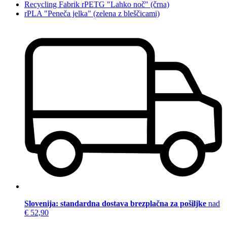
Recycling Fabrik rPETG "Lahko noč" (črna)
rPLA "Peneča jelka" (zelena z bleščicami)
Slovenija: standardna dostava brezplačna za pošiljke
nad
€ 52,90