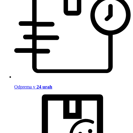
Odprema v
24 urah