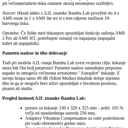
pri večmaterialnem tisku ostanete skoraj neomejeno razširljivi.
Nasvet:
Hkrati lahko z A2L znamke Bambu Lab povežete do 4 x
AMS enote in 1 x AMS lite ter si s tem odprete možnost 19-
barvnega tiska.
Opomba:
Če želite med tiskanjem uporabljati funkcijo sušenja AMS
2 Pro ali AMS HT, potrebujete zunanji vir napajanja (napajalni
kabel ali napajalnik).
Pameten nadzor in tiho delovanje
Tudi pri modelu A2L ostaja Bambu Lab zvest svojemu cilju: tiskanje
mora biti čim bolj preprosto! Pameten nadzor samodejno prepozna
napake in omogoča večinoma avtonomno "Autopilot" tiskanje. Z
ravnjo hrupa samo 49 dB (Silent Modus) tiskalnik deluje izjemno
tiho in ga je mogoče brez težav uporabljati v bivalnem prostoru,
pisarni ali studiu.
Pregled lastnosti A2L znamke Bambu Lab:
prostor za tiskanje 330 x 320 x 325 mm – pribl. 105 %
večji od standardnega razreda 256 mm,
Adaptive Vibration Compensation za ostre podrobnosti
pri vsaki obremenitvi grelne mize,