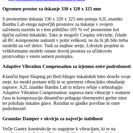
Ogromen prostor za tiskanje 330 x 320 x 325 mm
S prostornino tiskanja 330 x 320 x 325 mm ponuja A2L znamke
Bambu Lab enega največjih prostorov za tiskanje v svojem
začetnem razredu in s tem približno 105 % več prostornine kot
tipični začetni tiskalniki. Tako je mogoče Cosplay rekvizite, čelade
ali RC-komponente natisniti v polni velikosti, ne da bi jih bilo treba
razdeliti na več delov. Tudi za majhne serije, Lifestyle projekte in
velikformatne modele ostane dovolj prostora za učinkovito
proizvodnjo v enem samem postopku.
Adaptive Vibration Compensation za izjemno ostre podrobnosti
Klasični Input Shaping pri Bed-Slinger tiskalnikih hitro doseže svoje
meje, ko model postane težji in se spremeni vibracijsko obnašanje
naprave. A2L znamke Bambu Lab to težavo rešuje s tehnologijo
Adaptive Vibration Compensation: naprava meri vibracije v realnem
času in kompenzacijo dinamično prilagaja obremenitvi grelne mize
ter položaju tiskalne glave. Rezultat so gladke površine in ostre
podrobnosti!
Granular Damper v okvirju za največjo stabilnost
Večje Gantry konstrukcije so nagnjene k vibracijam, ki se na