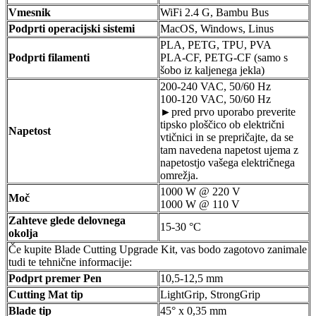
Vmesnik
WiFi 2.4 G, Bambu Bus
Podprti operacijski sistemi
MacOS, Windows, Linus
PLA, PETG, TPU, PVA
Podprti filamenti
PLA-CF, PETG-CF (samo s
šobo iz kaljenega jekla)
200-240 VAC, 50/60 Hz
100-120 VAC, 50/60 Hz
►pred prvo uporabo preverite
tipsko ploščico ob električni
Napetost
vtičnici in se prepričajte, da se
tam navedena napetost ujema z
napetostjo vašega električnega
omrežja.
1000 W @ 220 V
Moč
1000 W @ 110 V
Zahteve glede delovnega
15-30 °C
okolja
Če kupite Blade Cutting Upgrade Kit, vas bodo zagotovo zanimale
tudi te tehnične informacije:
Podprt premer Pen
10,5-12,5 mm
Cutting Mat tip
LightGrip, StrongGrip
Blade tip
45° x 0,35 mm