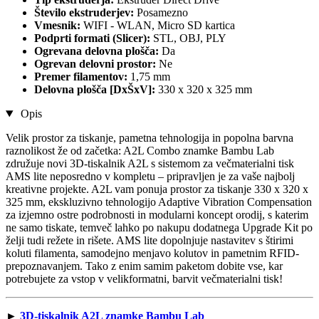
Število ekstruderjev:
Posamezno
Vmesnik:
WIFI - WLAN, Micro SD kartica
Podprti formati (Slicer):
STL, OBJ, PLY
Ogrevana delovna plošča:
Da
Ogrevan delovni prostor:
Ne
Premer filamentov:
1,75 mm
Delovna plošča [DxŠxV]:
330 x 320 x 325 mm
Opis
Velik prostor za tiskanje, pametna tehnologija in popolna barvna
raznolikost že od začetka: A2L Combo znamke Bambu Lab
združuje novi 3D-tiskalnik A2L s sistemom za večmaterialni tisk
AMS lite neposredno v kompletu – pripravljen je za vaše najbolj
kreativne projekte. A2L vam ponuja prostor za tiskanje 330 x 320 x
325 mm, ekskluzivno tehnologijo Adaptive Vibration Compensation
za izjemno ostre podrobnosti in modularni koncept orodij, s katerim
ne samo tiskate, temveč lahko po nakupu dodatnega Upgrade Kit po
želji tudi režete in rišete. AMS lite dopolnjuje nastavitev s štirimi
koluti filamenta, samodejno menjavo kolutov in pametnim RFID-
prepoznavanjem. Tako z enim samim paketom dobite vse, kar
potrebujete za vstop v velikformatni, barvit večmaterialni tisk!
►
3D-tiskalnik A2L znamke Bambu Lab