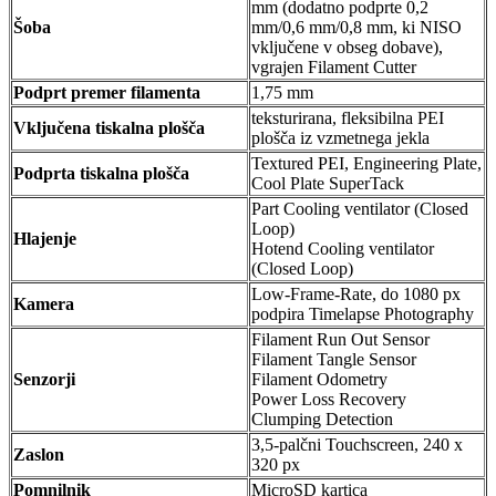
mm (dodatno podprte 0,2
Šoba
mm/0,6 mm/0,8 mm, ki NISO
vključene v obseg dobave),
vgrajen Filament Cutter
Podprt premer filamenta
1,75 mm
teksturirana, fleksibilna PEI
Vključena tiskalna plošča
plošča iz vzmetnega jekla
Textured PEI, Engineering Plate,
Podprta tiskalna plošča
Cool Plate SuperTack
Part Cooling ventilator (Closed
Loop)
Hlajenje
Hotend Cooling ventilator
(Closed Loop)
Low-Frame-Rate, do 1080 px
Kamera
podpira Timelapse Photography
Filament Run Out Sensor
Filament Tangle Sensor
Senzorji
Filament Odometry
Power Loss Recovery
Clumping Detection
3,5-palčni Touchscreen, 240 x
Zaslon
320 px
Pomnilnik
MicroSD kartica