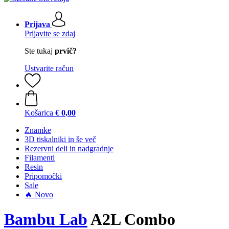
Prijava
Prijavite se zdaj
Ste tukaj
prvič?
Ustvarite račun
Košarica
€ 0,00
Znamke
3D tiskalniki in še več
Rezervni deli in nadgradnje
Filamenti
Resin
Pripomočki
Sale
🔥 Novo
Bambu Lab
A2L Combo