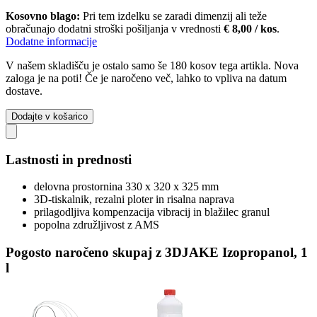
Kosovno blago:
Pri tem izdelku se zaradi dimenzij ali teže
obračunajo dodatni stroški pošiljanja v vrednosti
€ 8,00 / kos
.
Dodatne informacije
V našem skladišču je ostalo samo še 180 kosov tega artikla. Nova
zaloga je na poti! Če je naročeno več, lahko to vpliva na datum
dostave.
Dodajte v košarico
Lastnosti in prednosti
delovna prostornina 330 x 320 x 325 mm
3D-tiskalnik, rezalni ploter in risalna naprava
prilagodljiva kompenzacija vibracij in blažilec granul
popolna združljivost z AMS
Pogosto naročeno skupaj z 3DJAKE Izopropanol, 1
l