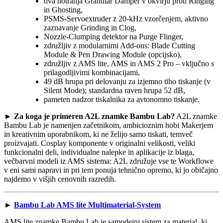
dva notranja Granular Damper v okvirju proti Ringing
in Ghosting,
PSMS-Servoextruder z 20-kHz vzorčenjem, aktivno
zaznavanje Grinding in Clog,
Nozzle-Clumping detektor na Purge Flinger,
združljiv z modularnimi Add-ons: Blade Cutting
Module & Pen Drawing Module (opcijsko),
združljiv z AMS lite, AMS in AMS 2 Pro – vključno s
prilagodljivimi kombinacijami,
49 dB hrupa pri delovanju za izjemno tiho tiskanje (v
Silent Mode); standardna raven hrupa 52 dB,
pameten nadzor tiskalnika za avtonomno tiskanje.
►
Za koga je primeren A2L znamke Bambu Lab?
A2L znamke
Bambu Lab je namenjen začetnikom, ambicioznim hobi Makerjem
in kreativnim uporabnikom, ki ne želijo samo tiskati, temveč
proizvajati. Cosplay komponente v originalni velikosti, veliki
funkcionalni deli, individualne nalepke in aplikacije iz blaga,
večbarvni modeli iz AMS sistema: A2L združuje vse te Workflowe
v eni sami napravi in pri tem ponuja tehnično opremo, ki jo običajno
najdemo v višjih cenovnih razredih.
►
Bambu Lab AMS lite Multimaterial-System
AMS lite znamke Bambu Lab je samodejni sistem za material, ki