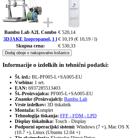
Bambu Lab A2L Combo
€ 520,14
3DJAKE Izopropanol, 1 l
€ 10,19
(€ 10,19 / l)
Skupna cena:
€ 530,33
Dodaj oboje v nakupovalno košarico
Informacije o izdelkih in tehnični podatki:
Št. izd.:
BL-PF005-L+SA005-EU
Vsebina:
1 set.
EAN:
6937285513403
Št.-Proizvajalca:
PF005-L+SA005-EU
Znamke (Proizvajalci):
Bambu Lab
Vrste izdelkov:
3D tiskalnik
Montaža:
Komplet
Tehnologija tiskanja:
FFF - FDM - LPD
Display tiskalnika:
Touch - Display
Podporni operacijski sistemi:
Windows (7 +), Mac OS X
(10.7 +), Linux (Ubuntu 12.04 +)
Tip ekstruderja:
Ekstruder Direct Drive