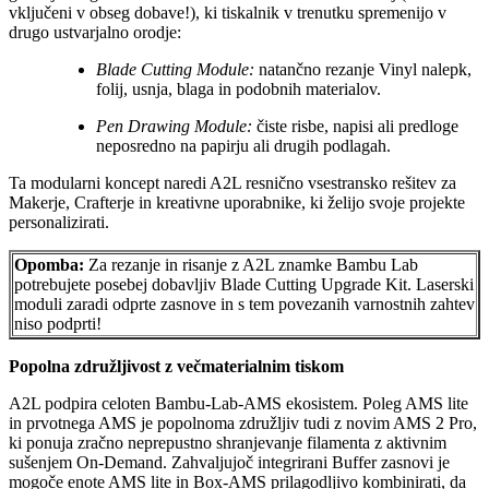
vključeni v obseg dobave!), ki tiskalnik v trenutku spremenijo v
drugo ustvarjalno orodje:
Blade Cutting Module:
natančno rezanje Vinyl nalepk,
folij, usnja, blaga in podobnih materialov.
Pen Drawing Module:
čiste risbe, napisi ali predloge
neposredno na papirju ali drugih podlagah.
Ta modularni koncept naredi A2L resnično vsestransko rešitev za
Makerje, Crafterje in kreativne uporabnike, ki želijo svoje projekte
personalizirati.
Opomba:
Za rezanje in risanje z A2L znamke Bambu Lab
potrebujete posebej dobavljiv Blade Cutting Upgrade Kit. Laserski
moduli zaradi odprte zasnove in s tem povezanih varnostnih zahtev
niso podprti!
Popolna združljivost z večmaterialnim tiskom
A2L podpira celoten Bambu-Lab-AMS ekosistem. Poleg AMS lite
in prvotnega AMS je popolnoma združljiv tudi z novim AMS 2 Pro,
ki ponuja zračno neprepustno shranjevanje filamenta z aktivnim
sušenjem On-Demand. Zahvaljujoč integrirani Buffer zasnovi je
mogoče enote AMS lite in Box-AMS prilagodljivo kombinirati, da