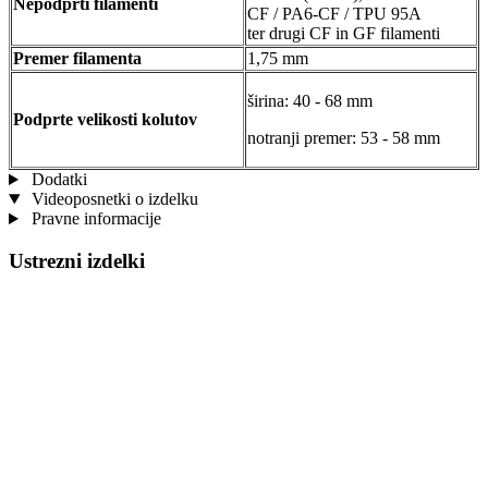
Nepodprti filamenti
CF / PA6-CF / TPU 95A
ter drugi CF in GF filamenti
Premer filamenta
1,75 mm
širina: 40 - 68 mm
Podprte velikosti kolutov
notranji premer: 53 - 58 mm
Dodatki
Videoposnetki o izdelku
Pravne informacije
Ustrezni izdelki