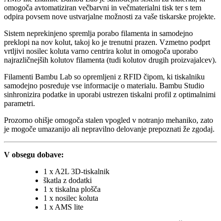
omogoča avtomatiziran večbarvni in večmaterialni tisk ter s tem
odpira povsem nove ustvarjalne možnosti za vaše tiskarske projekte.
Sistem neprekinjeno spremlja porabo filamenta in samodejno
preklopi na nov kolut, takoj ko je trenutni prazen. Vzmetno podprt
vrtljivi nosilec koluta varno centrira kolut in omogoča uporabo
najrazličnejših kolutov filamenta (tudi kolutov drugih proizvajalcev).
Filamenti Bambu Lab so opremljeni z RFID čipom, ki tiskalniku
samodejno posreduje vse informacije o materialu. Bambu Studio
sinhronizira podatke in uporabi ustrezen tiskalni profil z optimalnimi
parametri.
Prozorno ohišje omogoča stalen vpogled v notranjo mehaniko, zato
je mogoče umazanijo ali nepravilno delovanje prepoznati že zgodaj.
V obsegu dobave:
1 x A2L 3D-tiskalnik
škatla z dodatki
1 x tiskalna plošča
1 x nosilec koluta
1 x AMS lite