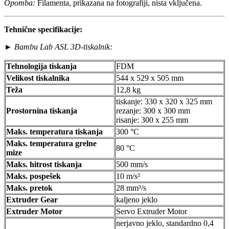
Opomba:
Filamenta, prikazana na fotografiji, nista vključena.
Tehnične specifikacije:
►
Bambu Lab ASL 3D-tiskalnik:
Tehnologija tiskanja
FDM
Velikost tiskalnika
544 x 529 x 505 mm
Teža
12,8 kg
tiskanje: 330 x 320 x 325 mm
Prostornina tiskanja
rezanje: 300 x 300 mm
risanje: 300 x 255 mm
Maks. temperatura tiskanja
300 °C
Maks. temperatura grelne
80 °C
mize
Maks. hitrost tiskanja
500 mm/s
Maks. pospešek
10 m/s²
Maks. pretok
28 mm³/s
Extruder Gear
kaljeno jeklo
Extruder Motor
Servo Extruder Motor
nerjavno jeklo, standardno 0,4