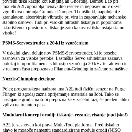
površini tiska kažejo kot Ringing ali Ghosting. Bambu Lab pri
modelu A2L uporablja nenavadno rešitev in neposredno v okvir
vgradi dva notranja Granular Damper. Ti dušilniki, napolnjeni z
granulatom, absorbirajo vibracije pri viru in zagotavljajo mehansko
stabilno osnovo. Tudi pri visokih hitrostih tiskanja in popolnoma
izkoriščenem prostoru za tiskanje zato kakovost tiska ostaja stalno
visoka!
PSMS-Servoextruder z 20-kHz vzorčenjem
V tiskalni glavi deluje nov PSMS-Servoextruder, ki je posebej
zasnovan za visoke pretoke. Lastniška Servo arhitektura zaznava
položaj in upor filamenta s hitrostjo vzorčenja 20 kHz ter aktivno in
v realnem času prepoznava Filament-Grinding in začetne zamašitve.
Nozzle-Clumping detektor
Poleg programskega nadzora ima A2L tudi fizični senzor na Purge
Flinger, ki zgodaj zazna oprijemanje materiala na šobi. Tako se
nastajanje grudic na šobi prepozna že v začetni fazi, še preden lahko
vpliva na trenutno plast.
Modularni koncept orodij: tiskanje, rezanje, risanje (opcijsko!)
A2L je zasnovan kot prava Multi-Tool platforma. Pred tiskalno
glavo je mogoče namestiti standardizirane module orodij (NISO