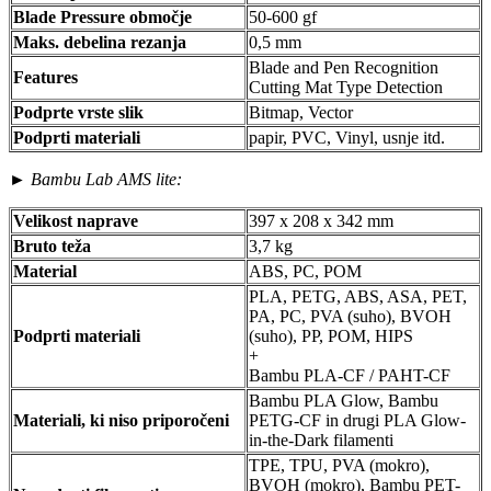
Blade Pressure območje
50-600 gf
Maks. debelina rezanja
0,5 mm
Blade and Pen Recognition
Features
Cutting Mat Type Detection
Podprte vrste slik
Bitmap, Vector
Podprti materiali
papir, PVC, Vinyl, usnje itd.
►
Bambu Lab AMS lite:
Velikost naprave
397 x 208 x 342 mm
Bruto teža
3,7 kg
Material
ABS, PC, POM
PLA, PETG, ABS, ASA, PET,
PA, PC, PVA (suho), BVOH
Podprti materiali
(suho), PP, POM, HIPS
+
Bambu PLA-CF / PAHT-CF
Bambu PLA Glow, Bambu
Materiali, ki niso priporočeni
PETG-CF in drugi PLA Glow-
in-the-Dark filamenti
TPE, TPU, PVA (mokro),
BVOH (mokro), Bambu PET-