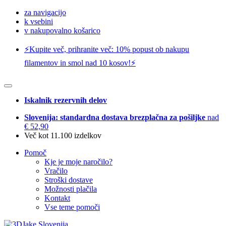
za navigacijo
k vsebini
v nakupovalno košarico
⚡️Kupite več, prihranite več: 10% popust ob nakupu
filamentov in smol nad 10 kosov!⚡️
Iskalnik rezervnih delov
Slovenija: standardna dostava brezplačna za pošiljke
nad
€ 52,90
Več kot 11.100 izdelkov
Pomoč
Kje je moje naročilo?
Vračilo
Stroški dostave
Možnosti plačila
Kontakt
Vse teme pomoči