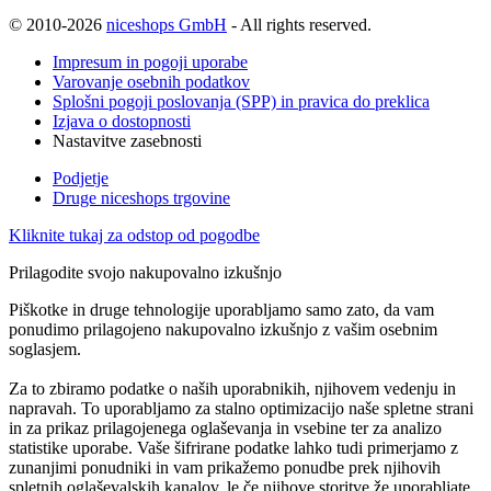
© 2010-2026
niceshops GmbH
- All rights reserved.
Impresum in pogoji uporabe
Varovanje osebnih podatkov
Splošni pogoji poslovanja (SPP) in pravica do preklica
Izjava o dostopnosti
Nastavitve zasebnosti
Podjetje
Druge niceshops trgovine
Kliknite tukaj za odstop od pogodbe
Prilagodite svojo nakupovalno izkušnjo
Piškotke in druge tehnologije uporabljamo samo zato, da vam
ponudimo prilagojeno nakupovalno izkušnjo z vašim osebnim
soglasjem.
Za to zbiramo podatke o naših uporabnikih, njihovem vedenju in
napravah. To uporabljamo za stalno optimizacijo naše spletne strani
in za prikaz prilagojenega oglaševanja in vsebine ter za analizo
statistike uporabe. Vaše šifrirane podatke lahko tudi primerjamo z
zunanjimi ponudniki in vam prikažemo ponudbe prek njihovih
spletnih oglaševalskih kanalov, le če njihove storitve že uporabljate