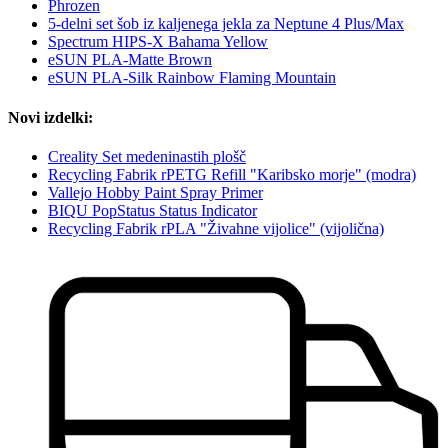
Phrozen
5-delni set šob iz kaljenega jekla za Neptune 4 Plus/Max
Spectrum HIPS-X Bahama Yellow
eSUN PLA-Matte Brown
eSUN PLA-Silk Rainbow Flaming Mountain
Novi izdelki:
Creality Set medeninastih plošč
Recycling Fabrik rPETG Refill "Karibsko morje" (modra)
Vallejo Hobby Paint Spray Primer
BIQU PopStatus Status Indicator
Recycling Fabrik rPLA "Živahne vijolice" (vijolična)