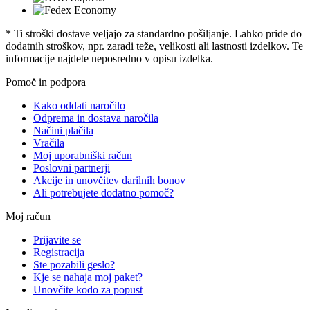
* Ti stroški dostave veljajo za standardno pošiljanje. Lahko pride do
dodatnih stroškov, npr. zaradi teže, velikosti ali lastnosti izdelkov. Te
informacije najdete neposredno v opisu izdelka.
Pomoč in podpora
Kako oddati naročilo
Odprema in dostava naročila
Načini plačila
Vračila
Moj uporabniški račun
Poslovni partnerji
Akcije in unovčitev darilnih bonov
Ali potrebujete dodatno pomoč?
Moj račun
Prijavite se
Registracija
Ste pozabili geslo?
Kje se nahaja moj paket?
Unovčite kodo za popust