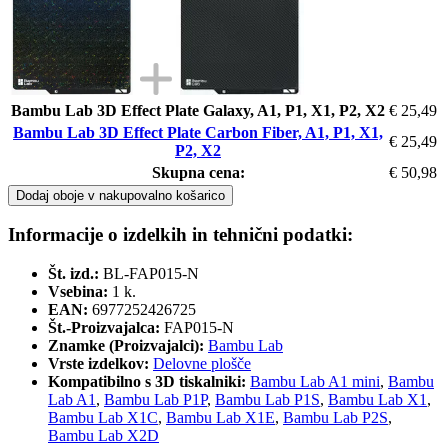
Bambu Lab 3D Effect Plate Galaxy, A1, P1, X1, P2, X2
€ 25,49
Bambu Lab 3D Effect Plate Carbon Fiber, A1, P1, X1,
€ 25,49
P2, X2
Skupna cena:
€ 50,98
Dodaj oboje v nakupovalno košarico
Informacije o izdelkih in tehnični podatki:
Št. izd.:
BL-FAP015-N
Vsebina:
1 k.
EAN:
6977252426725
Št.-Proizvajalca:
FAP015-N
Znamke (Proizvajalci):
Bambu Lab
Vrste izdelkov:
Delovne plošče
Kompatibilno s 3D tiskalniki:
Bambu Lab A1 mini
,
Bambu
Lab A1
,
Bambu Lab P1P
,
Bambu Lab P1S
,
Bambu Lab X1
,
Bambu Lab X1C
,
Bambu Lab X1E
,
Bambu Lab P2S
,
Bambu Lab X2D