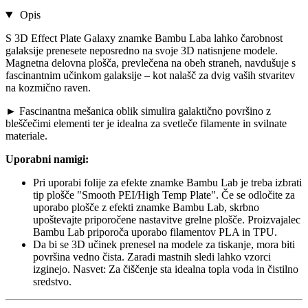
Opis
S 3D Effect Plate Galaxy znamke Bambu Laba lahko čarobnost
galaksije prenesete neposredno na svoje 3D natisnjene modele.
Magnetna delovna plošča, prevlečena na obeh straneh, navdušuje s
fascinantnim učinkom galaksije – kot nalašč za dvig vaših stvaritev
na kozmično raven.
► Fascinantna mešanica oblik simulira galaktično površino z
bleščečimi elementi ter je idealna za svetleče filamente in svilnate
materiale.
Uporabni namigi:
Pri uporabi folije za efekte znamke Bambu Lab je treba izbrati
tip plošče "Smooth PEI/High Temp Plate". Če se odločite za
uporabo plošče z efekti znamke Bambu Lab, skrbno
upoštevajte priporočene nastavitve grelne plošče. Proizvajalec
Bambu Lab priporoča uporabo filamentov PLA in TPU.
Da bi se 3D učinek prenesel na modele za tiskanje, mora biti
površina vedno čista. Zaradi mastnih sledi lahko vzorci
izginejo. Nasvet: Za čiščenje sta idealna topla voda in čistilno
sredstvo.