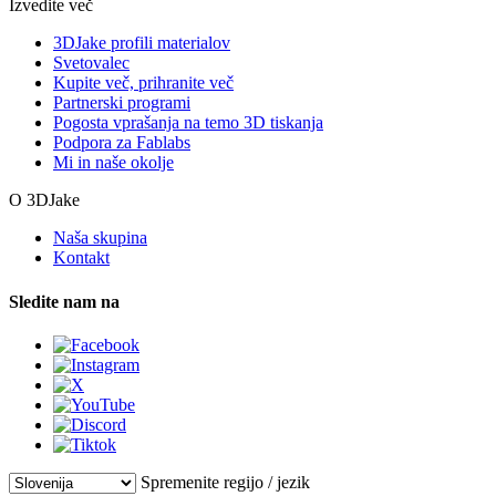
Izvedite več
3DJake profili materialov
Svetovalec
Kupite več, prihranite več
Partnerski programi
Pogosta vprašanja na temo 3D tiskanja
Podpora za Fablabs
Mi in naše okolje
O 3DJake
Naša skupina
Kontakt
Sledite nam na
Spremenite regijo / jezik