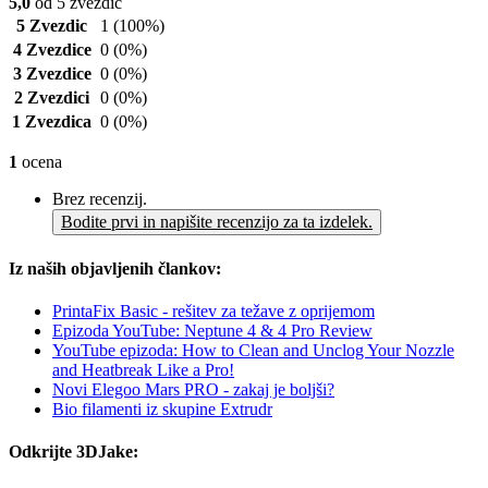
5,0
od 5 zvezdic
5 Zvezdic
1
(100%)
4 Zvezdice
0
(0%)
3 Zvezdice
0
(0%)
2 Zvezdici
0
(0%)
1 Zvezdica
0
(0%)
1
ocena
Brez recenzij.
Bodite prvi in napišite recenzijo za ta izdelek.
Iz naših objavljenih člankov:
PrintaFix Basic - rešitev za težave z oprijemom
Epizoda YouTube: Neptune 4 & 4 Pro Review
YouTube epizoda: How to Clean and Unclog Your Nozzle
and Heatbreak Like a Pro!
Novi Elegoo Mars PRO - zakaj je boljši?
Bio filamenti iz skupine Extrudr
Odkrijte 3DJake: