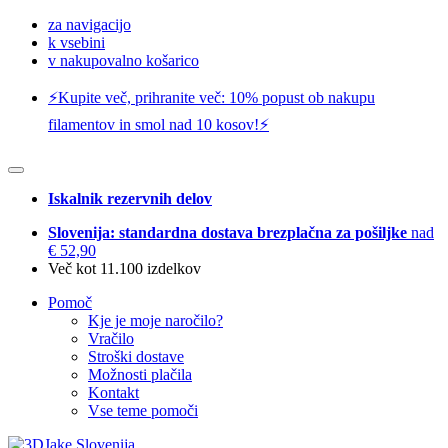
za navigacijo
k vsebini
v nakupovalno košarico
⚡️Kupite več, prihranite več: 10% popust ob nakupu
filamentov in smol nad 10 kosov!⚡️
Iskalnik rezervnih delov
Slovenija: standardna dostava brezplačna za pošiljke
nad
€ 52,90
Več kot 11.100 izdelkov
Pomoč
Kje je moje naročilo?
Vračilo
Stroški dostave
Možnosti plačila
Kontakt
Vse teme pomoči