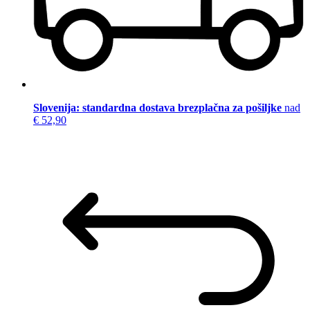
Slovenija: standardna dostava brezplačna za pošiljke
nad
€ 52,90