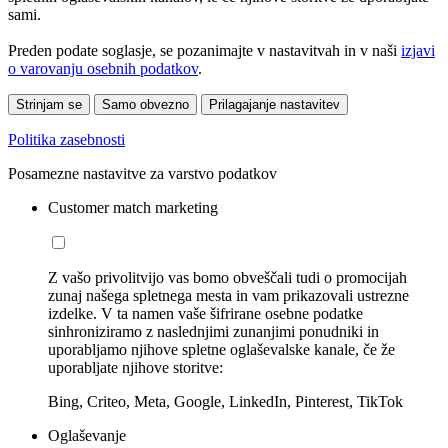
sami.
Preden podate soglasje, se pozanimajte v nastavitvah in v naši
izjavi
o varovanju osebnih podatkov
.
Strinjam se
Samo obvezno
Prilagajanje nastavitev
Politika zasebnosti
Posamezne nastavitve za varstvo podatkov
Customer match marketing
Z vašo privolitvijo vas bomo obveščali tudi o promocijah
zunaj našega spletnega mesta in vam prikazovali ustrezne
izdelke. V ta namen vaše šifrirane osebne podatke
sinhroniziramo z naslednjimi zunanjimi ponudniki in
uporabljamo njihove spletne oglaševalske kanale, če že
uporabljate njihove storitve:
Bing, Criteo, Meta, Google, LinkedIn, Pinterest, TikTok
Oglaševanje