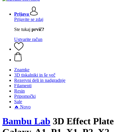
Prijava
Prijavite se zdaj
Ste tukaj
prvič?
Ustvarite račun
Znamke
3D tiskalniki in še več
Rezervni deli in nadgradnje
Filamenti
Resin
Pripomočki
Sale
🔥 Novo
Bambu Lab
3D Effect Plate