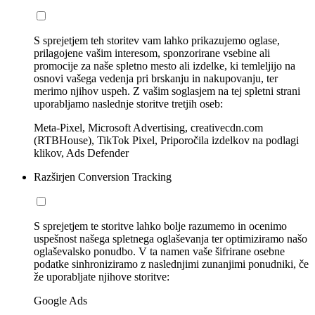
S sprejetjem teh storitev vam lahko prikazujemo oglase,
prilagojene vašim interesom, sponzorirane vsebine ali
promocije za naše spletno mesto ali izdelke, ki temleljijo na
osnovi vašega vedenja pri brskanju in nakupovanju, ter
merimo njihov uspeh. Z vašim soglasjem na tej spletni strani
uporabljamo naslednje storitve tretjih oseb:
Meta-Pixel, Microsoft Advertising, creativecdn.com
(RTBHouse), TikTok Pixel, Priporočila izdelkov na podlagi
klikov, Ads Defender
Razširjen Conversion Tracking
S sprejetjem te storitve lahko bolje razumemo in ocenimo
uspešnost našega spletnega oglaševanja ter optimiziramo našo
oglaševalsko ponudbo. V ta namen vaše šifrirane osebne
podatke sinhroniziramo z naslednjimi zunanjimi ponudniki, če
že uporabljate njihove storitve:
Google Ads