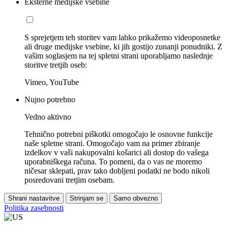
Eksterne medijske vsebine
S sprejetjem teh storitev vam lahko prikažemo videoposnetke
ali druge medijske vsebine, ki jih gostijo zunanji ponudniki. Z
vašim soglasjem na tej spletni strani uporabljamo naslednje
storitve tretjih oseb:
Vimeo, YouTube
Nujno potrebno
Vedno aktivno
Tehnično potrebni piškotki omogočajo le osnovne funkcije
naše spletne strani. Omogočajo vam na primer zbiranje
izdelkov v vaši nakupovalni košarici ali dostop do vašega
uporabniškega računa. To pomeni, da o vas ne moremo
ničesar sklepati, prav tako dobljeni podatki ne bodo nikoli
posredovani tretjim osebam.
Shrani nastavitve
Strinjam se
Samo obvezno
Politika zasebnosti