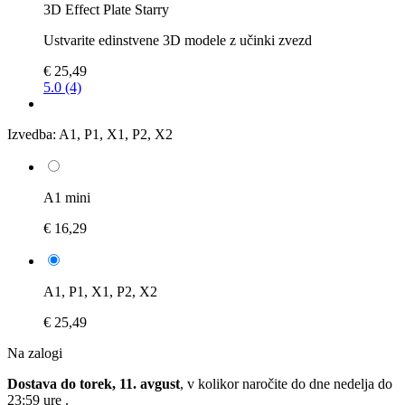
3D Effect Plate Starry
Ustvarite edinstvene 3D modele z učinki zvezd
€ 25,49
5.0 (4)
Izvedba:
A1, P1, X1, P2, X2
A1 mini
€ 16,29
A1, P1, X1, P2, X2
€ 25,49
Na zalogi
Dostava do torek, 11. avgust
, v kolikor naročite do dne
nedelja do
23:59 ure
.