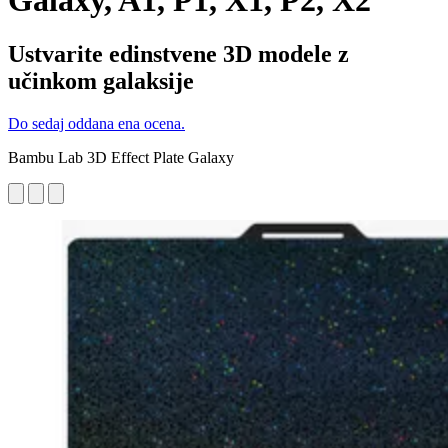
Galaxy, A1, P1, X1, P2, X2
Ustvarite edinstvene 3D modele z
učinkom galaksije
Do sedaj oddana ena ocena.
Bambu Lab 3D Effect Plate Galaxy