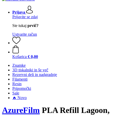
Prijava
Prijavite se zdaj
Ste tukaj
prvič?
Ustvarite račun
Košarica
€ 0,00
Znamke
3D tiskalniki in še več
Rezervni deli in nadgradnje
Filamenti
Resin
Pripomočki
Sale
🔥 Novo
AzureFilm
PLA Refill Lagoon,