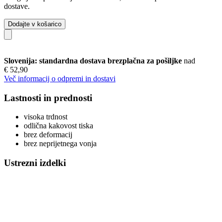
dostave.
Dodajte v košarico
Slovenija: standardna dostava brezplačna za pošiljke
nad
€ 52,90
Več informacij o odpremi in dostavi
Lastnosti in prednosti
visoka trdnost
odlična kakovost tiska
brez deformacij
brez neprijetnega vonja
Ustrezni izdelki