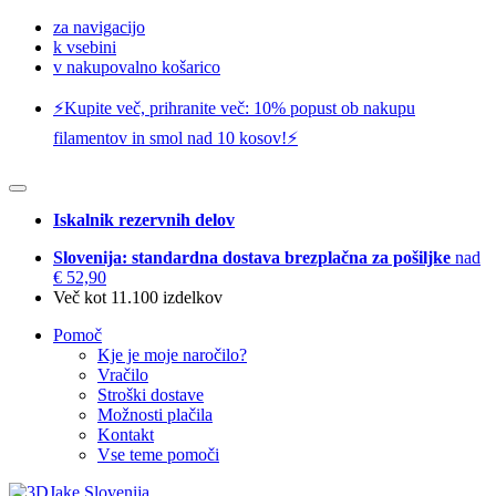
za navigacijo
k vsebini
v nakupovalno košarico
⚡️Kupite več, prihranite več: 10% popust ob nakupu
filamentov in smol nad 10 kosov!⚡️
Iskalnik rezervnih delov
Slovenija: standardna dostava brezplačna za pošiljke
nad
€ 52,90
Več kot 11.100 izdelkov
Pomoč
Kje je moje naročilo?
Vračilo
Stroški dostave
Možnosti plačila
Kontakt
Vse teme pomoči