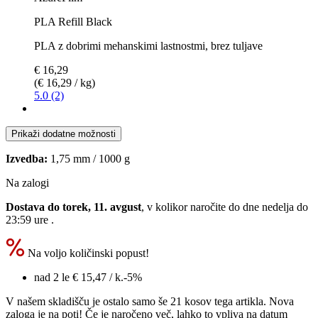
PLA Refill Black
PLA z dobrimi mehanskimi lastnostmi, brez tuljave
€ 16,29
(€ 16,29 / kg)
5.0 (2)
Prikaži dodatne možnosti
Izvedba:
1,75 mm / 1000 g
Na zalogi
Dostava do torek, 11. avgust
, v kolikor naročite do dne
nedelja do
23:59 ure
.
Na voljo količinski popust!
nad 2 le
€ 15,47
/ k.
-5%
V našem skladišču je ostalo samo še 21 kosov tega artikla. Nova
zaloga je na poti! Če je naročeno več, lahko to vpliva na datum