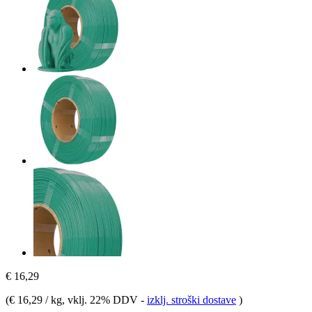
€ 16,29
(
€ 16,29 / kg
, vklj. 22% DDV
-
izklj. stroški dostave
)