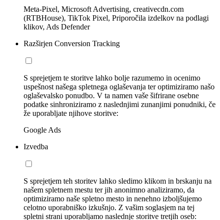
Meta-Pixel, Microsoft Advertising, creativecdn.com
(RTBHouse), TikTok Pixel, Priporočila izdelkov na podlagi
klikov, Ads Defender
Razširjen Conversion Tracking
S sprejetjem te storitve lahko bolje razumemo in ocenimo
uspešnost našega spletnega oglaševanja ter optimiziramo našo
oglaševalsko ponudbo. V ta namen vaše šifrirane osebne
podatke sinhroniziramo z naslednjimi zunanjimi ponudniki, če
že uporabljate njihove storitve:
Google Ads
Izvedba
S sprejetjem teh storitev lahko sledimo klikom in brskanju na
našem spletnem mestu ter jih anonimno analiziramo, da
optimiziramo naše spletno mesto in nenehno izboljšujemo
celotno uporabniško izkušnjo. Z vašim soglasjem na tej
spletni strani uporabljamo naslednje storitve tretjih oseb: