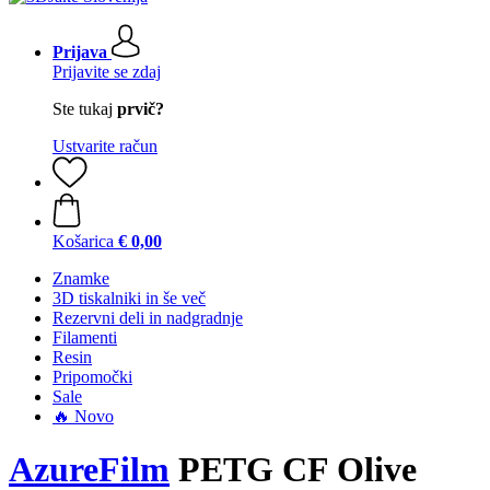
Prijava
Prijavite se zdaj
Ste tukaj
prvič?
Ustvarite račun
Košarica
€ 0,00
Znamke
3D tiskalniki in še več
Rezervni deli in nadgradnje
Filamenti
Resin
Pripomočki
Sale
🔥 Novo
AzureFilm
PETG CF Olive