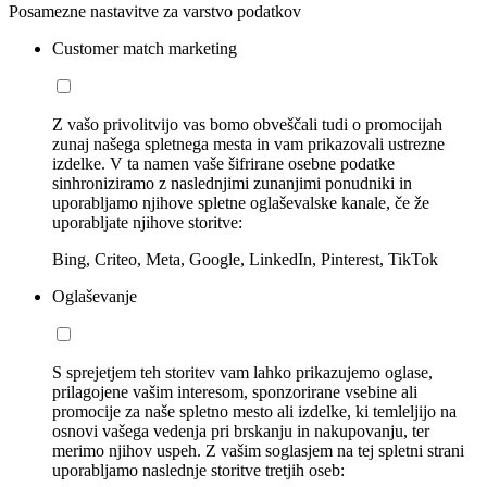
Posamezne nastavitve za varstvo podatkov
Customer match marketing
Z vašo privolitvijo vas bomo obveščali tudi o promocijah
zunaj našega spletnega mesta in vam prikazovali ustrezne
izdelke. V ta namen vaše šifrirane osebne podatke
sinhroniziramo z naslednjimi zunanjimi ponudniki in
uporabljamo njihove spletne oglaševalske kanale, če že
uporabljate njihove storitve:
Bing, Criteo, Meta, Google, LinkedIn, Pinterest, TikTok
Oglaševanje
S sprejetjem teh storitev vam lahko prikazujemo oglase,
prilagojene vašim interesom, sponzorirane vsebine ali
promocije za naše spletno mesto ali izdelke, ki temleljijo na
osnovi vašega vedenja pri brskanju in nakupovanju, ter
merimo njihov uspeh. Z vašim soglasjem na tej spletni strani
uporabljamo naslednje storitve tretjih oseb: