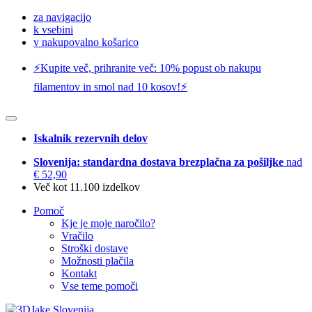
za navigacijo
k vsebini
v nakupovalno košarico
⚡️Kupite več, prihranite več: 10% popust ob nakupu
filamentov in smol nad 10 kosov!⚡️
Iskalnik rezervnih delov
Slovenija: standardna dostava brezplačna za pošiljke
nad
€ 52,90
Več kot 11.100 izdelkov
Pomoč
Kje je moje naročilo?
Vračilo
Stroški dostave
Možnosti plačila
Kontakt
Vse teme pomoči