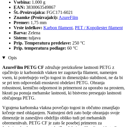
Vsebina:
1.000 g
EAN:
3830063549867
Št.-Proizvajalca:
FGC171-6021
Znamke (Proizvajalci):
AzureFilm
Premer:
1,75 mm
Vrste izdelkov:
Karbon filament
,
PET / Kopoliester filament
Barva:
Zelena
Sistem:
tuljava
Prip. Temperatura predelave:
250 °C
Prip. temperatura podlage:
60 °C
Opis
AzureFilm PETG CF
združuje preizkušene lastnosti PETG z
ojačitvijo iz karbonskih vlaken ter zagotavlja filament, namenjen
vsem, ki potrebujejo večjo togost in dimenzijsko stabilnost, ne da bi
se pri tem odpovedali enostavni obdelavi PETG. Ohranja
robustnost, kemično odpornost in primernost za uporabo na prostem,
hkrati pa ponuja mehanske lastnosti, ki bistveno presegajo lastnosti
običajnega PETG.
Vgrajena karbonska vlakna povečajo togost in občutno zmanjšajo
krčenje med ohlajanjem. Natisnjeni deli zato bolje ohranjajo svoje
dimenzije in zanesljivo obdržijo obliko tudi pri mehanskih
obremenitvah. PETG CF je zato še posebej primeren za