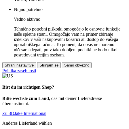
Nujno potrebno
Vedno aktivno
Tehnično potrebni piškotki omogočajo le osnovne funkcije
naše spletne strani. Omogočajo vam na primer zbiranje
izdelkov v vaši nakupovalni košarici ali dostop do vašega
uporabniškega računa. To pomeni, da o vas ne moremo
ničesar sklepati, prav tako dobljeni podatki ne bodo nikoli
posredovani tretjim osebam.
Shrani nastavitve
Strinjam se
Samo obvezno
Politika zasebnosti
Bist du im richtigen Shop?
Bitte wechsle zum Land
, das mit deiner Lieferadresse
übereinstimmt.
Zu 3DJake International
Anderes Lieferland wählen