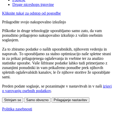
Druge niceshops trgovine
Kliknite tukaj za odstop od pogodbe
Prilagodite svojo nakupovalno izkušnjo
Piškotke in druge tehnologije uporabljamo samo zato, da vam
ponudimo prilagojeno nakupovalno izkušnjo z vašim osebnim
soglasjem.
Za to zbiramo podatke o naših uporabnikih, njihovem vedenju in
napravah. To uporabljamo za stalno optimizacijo naše spletne strani
in za prikaz prilagojenega oglaševanja in vsebine ter za analizo
statistike uporabe. Vaše šifrirane podatke lahko tudi primerjamo z
zunanjimi ponudniki in vam prikažemo ponudbe prek njihovih
spletnih oglaševalskih kanalov, le če njihove storitve že uporabljate
sami.
Preden podate soglasje, se pozanimajte v nastavitvah in v naši
izjavi
o varovanju osebnih podatkov
.
Strinjam se
Samo obvezno
Prilagajanje nastavitev
Politika zasebnosti