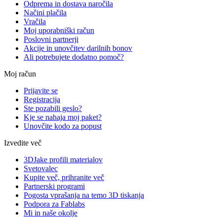
Odprema in dostava naročila
Načini plačila
Vračila
Moj uporabniški račun
Poslovni partnerji
Akcije in unovčitev darilnih bonov
Ali potrebujete dodatno pomoč?
Moj račun
Prijavite se
Registracija
Ste pozabili geslo?
Kje se nahaja moj paket?
Unovčite kodo za popust
Izvedite več
3DJake profili materialov
Svetovalec
Kupite več, prihranite več
Partnerski programi
Pogosta vprašanja na temo 3D tiskanja
Podpora za Fablabs
Mi in naše okolje