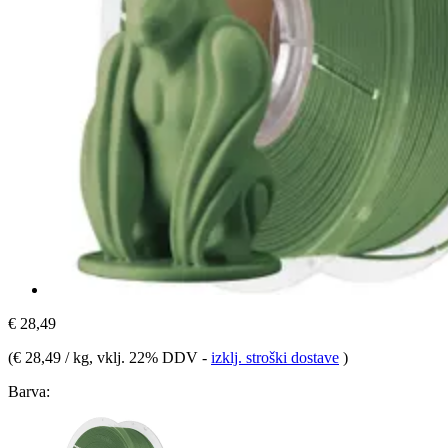
€ 28,49
(
€ 28,49 / kg
, vklj. 22% DDV
-
izklj. stroški dostave
)
Barva: