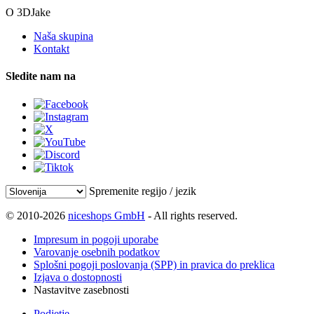
O 3DJake
Naša skupina
Kontakt
Sledite nam na
Spremenite regijo / jezik
© 2010-2026
niceshops GmbH
- All rights reserved.
Impresum in pogoji uporabe
Varovanje osebnih podatkov
Splošni pogoji poslovanja (SPP) in pravica do preklica
Izjava o dostopnosti
Nastavitve zasebnosti
Podjetje