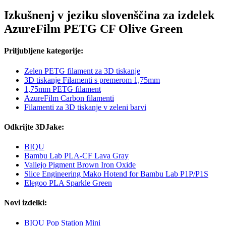
Izkušnenj v jeziku slovenščina za izdelek
AzureFilm PETG CF Olive Green
Priljubljene kategorije:
Zelen PETG filament za 3D tiskanje
3D tiskanje Filamenti s premerom 1,75mm
1,75mm PETG filament
AzureFilm Carbon filamenti
Filamenti za 3D tiskanje v zeleni barvi
Odkrijte 3DJake:
BIQU
Bambu Lab PLA-CF Lava Gray
Vallejo Pigment Brown Iron Oxide
Slice Engineering Mako Hotend for Bambu Lab P1P/P1S
Elegoo PLA Sparkle Green
Novi izdelki:
BIQU Pop Station Mini