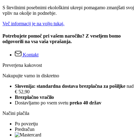
S številnimi posebnimi ekološkimi ukrepi pomagamo zmanjšati svoj
vpliv na okolje in podnebje.
Več informacij je na voljo tukaj.
Potrebujete pomoč pri vašem naročilu? Z veseljem bomo
odgovorili na vsa vaša vprašanja.
Kontakt
Preverjena kakovost
Nakupujte varno in diskretno
Slovenija: standardna dostava brezplačna za pošiljke
nad
€ 52,90
Brezplačno vračilo
Dostavljamo po vsem svetu
preko 40 držav
Načini plačila
Po povzetju
Predračun