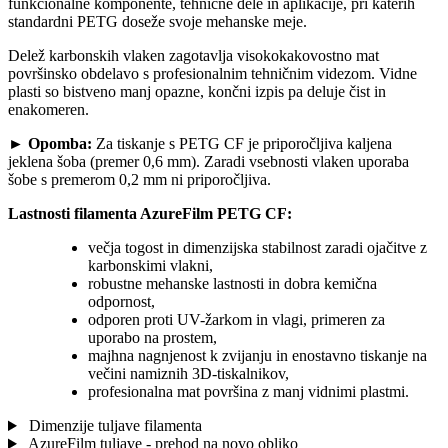
funkcionalne komponente, tehnične dele in aplikacije, pri katerih
standardni PETG doseže svoje mehanske meje.
Delež karbonskih vlaken zagotavlja visokokakovostno mat
površinsko obdelavo s profesionalnim tehničnim videzom. Vidne
plasti so bistveno manj opazne, končni izpis pa deluje čist in
enakomeren.
►
Opomba:
Za tiskanje s PETG CF je priporočljiva kaljena
jeklena šoba (premer 0,6 mm). Zaradi vsebnosti vlaken uporaba
šobe s premerom 0,2 mm ni priporočljiva.
Lastnosti filamenta AzureFilm PETG CF:
večja togost in dimenzijska stabilnost zaradi ojačitve z
karbonskimi vlakni,
robustne mehanske lastnosti in dobra kemična
odpornost,
odporen proti UV-žarkom in vlagi, primeren za
uporabo na prostem,
majhna nagnjenost k zvijanju in enostavno tiskanje na
večini namiznih 3D-tiskalnikov,
profesionalna mat površina z manj vidnimi plastmi.
Dimenzije tuljave filamenta
AzureFilm tuljave - prehod na novo obliko