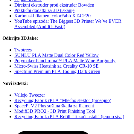
Direktni ekstruder proti ekstruder Bowden
Praktični dodatki za 3D tiskanje
Karbonski filament colorFabb XT-CF20
YouTube epizoda: The Biggest 3D Printer We’ve EVER
Assembled (And It’s Fast!)
Odkrijte 3DJake:
Twotrees
SUNLU PLA Matte Dual Color Red Yellow
Polymaker Panchroma™ PLA Matte Wine Burgundy
Micro-Swiss Heatsink za Creality CR-10 SE
Spectrum Premium PLA Tooling Dark Green
Novi izdelki:
Vallejo Tweezer
Recycling Fabrik rPLA "Mlečno steklo" (prosojno)
SpacePi V2 Plus sušilna škatla za filament
Modifi3D PRO2 - 3D Print Finishing Tool
Recycling Fabrik rPLA Refill "Tekoči asfalt" (temno siva)