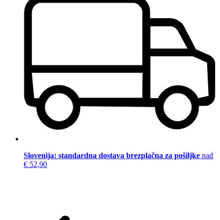
Slovenija: standardna dostava brezplačna za pošiljke
nad
€ 52,90