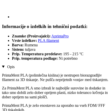
Informacije o izdelkih in tehnični podatki:
Znamke (Proizvajalci):
AprintaPro
Vrste izdelkov:
PLA filament
Barva:
Rumena
Sistem:
tuljava
Prip. Temperatura predelave:
195 - 215 °C
Prip. temperatura podlage:
Ni potrebno
Opis
PrintaMent PLA (polimlečna kislina) je nestrupen biorazgradljiv
filament za 3D tiskanje. Ne pušča neprijetnih vonjav med tiskanjem.
Za PrintaMent PLA smo izbrali le najboljše surovine in dodatke in
tako smo dobili zelo dober oprijem plasti, nizko toleranco krčenja in
dober oprijem na sami plošči.
PrintaMent PLA je zelo enostaven za uporabo na vseh FDM/ FFF
3D tiskalnikih.