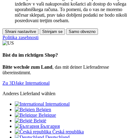
izdelkov v vaši nakupovalni košarici ali dostop do vašega
uporabniškega računa. To pomeni, da o vas ne moremo
ničesar sklepati, prav tako dobljeni podatki ne bodo nikoli
posredovani tretjim osebam.
Shrani nastavitve
Strinjam se
Samo obvezno
Politika zasebnosti
Bist du im richtigen Shop?
Bitte wechsle zum Land
, das mit deiner Lieferadresse
übereinstimmt.
Zu 3DJake International
Anderes Lieferland wählen
International
Belgien
Belgique
België
България
Česká republika
Deutschland