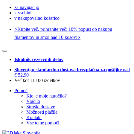
za navigacijo
k vsebini
v nakupovalno košarico
⚡️Kupite več, prihranite več: 10% popust ob nakupu
filamentov in smol nad 10 kosov!⚡️
Iskalnik rezervnih delov
Slovenija: standardna dostava brezplačna za pošiljke
nad
€ 52,90
Več kot 11.100 izdelkov
Pomoč
Kje je moje naročilo?
Vračilo
Stroški dostave
Možnosti plačila
Kontakt
Vse teme pomoči