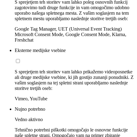
S sprejetjem teh storitev vam lahko poleg osnovnih funkcij
zagotovimo tudi druge funkcije in vam omogočimo udobno
uporabo našega spletnega mesta. Z vašim soglasjem na tem
spletnem mestu uporabljamo naslednje storitve tretjih oseb:
Google Tag Manager, UET (Universal Event Tracking)
Microsoft Consent Mode, Google Consent Mode, Klarna,
Freshchat
Eksterne medijske vsebine
S sprejetjem teh storitev vam lahko prikažemo videoposnetke
ali druge medijske vsebine, ki jih gostijo zunanji ponudniki. Z
vašim soglasjem na tej spletni strani uporabljamo naslednje
storitve tretjih oseb:
Vimeo, YouTube
Nujno potrebno
Vedno aktivno
Tehnično potrebni piškotki omogočajo le osnovne funkcije
naše spletne strani. Omogočajo vam na primer zbiranje