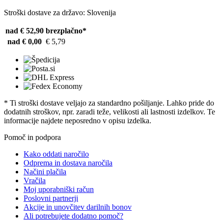
Stroški dostave za državo: Slovenija
nad € 52,90
brezplačno*
nad € 0,00
€ 5,79
* Ti stroški dostave veljajo za standardno pošiljanje. Lahko pride do
dodatnih stroškov, npr. zaradi teže, velikosti ali lastnosti izdelkov. Te
informacije najdete neposredno v opisu izdelka.
Pomoč in podpora
Kako oddati naročilo
Odprema in dostava naročila
Načini plačila
Vračila
Moj uporabniški račun
Poslovni partnerji
Akcije in unovčitev darilnih bonov
Ali potrebujete dodatno pomoč?