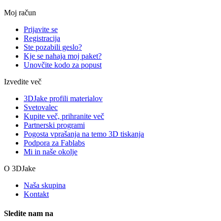
Moj račun
Prijavite se
Registracija
Ste pozabili geslo?
Kje se nahaja moj paket?
Unovčite kodo za popust
Izvedite več
3DJake profili materialov
Svetovalec
Kupite več, prihranite več
Partnerski programi
Pogosta vprašanja na temo 3D tiskanja
Podpora za Fablabs
Mi in naše okolje
O 3DJake
Naša skupina
Kontakt
Sledite nam na