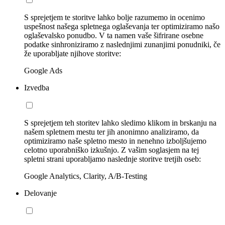
S sprejetjem te storitve lahko bolje razumemo in ocenimo
uspešnost našega spletnega oglaševanja ter optimiziramo našo
oglaševalsko ponudbo. V ta namen vaše šifrirane osebne
podatke sinhroniziramo z naslednjimi zunanjimi ponudniki, če
že uporabljate njihove storitve:
Google Ads
Izvedba
S sprejetjem teh storitev lahko sledimo klikom in brskanju na
našem spletnem mestu ter jih anonimno analiziramo, da
optimiziramo naše spletno mesto in nenehno izboljšujemo
celotno uporabniško izkušnjo. Z vašim soglasjem na tej
spletni strani uporabljamo naslednje storitve tretjih oseb:
Google Analytics, Clarity, A/B-Testing
Delovanje