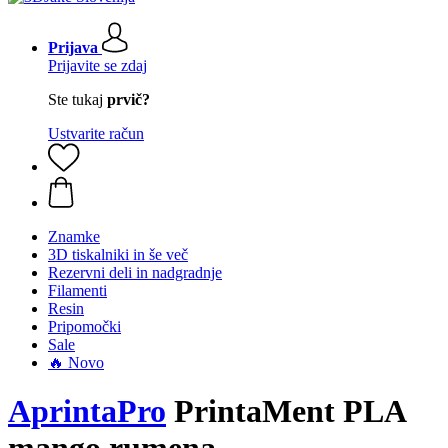
Prijava
Prijavite se zdaj
Ste tukaj
prvič?
Ustvarite račun
Znamke
3D tiskalniki in še več
Rezervni deli in nadgradnje
Filamenti
Resin
Pripomočki
Sale
🔥 Novo
AprintaPro
PrintaMent PLA