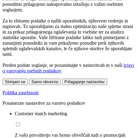
ponudimo prilagojeno nakupovalno izkušnjo z vašim osebnim
soglasjem.
Za to zbiramo podatke o naših uporabnikih, njihovem vedenju in
napravah. To uporabljamo za stalno optimizacijo naše spletne strani
in za prikaz prilagojenega oglaševanja in vsebine ter za analizo
statistike uporabe. Vaše šifrirane podatke lahko tudi primerjamo z
zunanjimi ponudniki in vam prikažemo ponudbe prek njihovih
spletnih oglaševalskih kanalov, le če njihove storitve že uporabljate
sami.
Preden podate soglasje, se pozanimajte v nastavitvah in v naši
izjavi
o varovanju osebnih podatkov
.
Strinjam se
Samo obvezno
Prilagajanje nastavitev
Politika zasebnosti
Posamezne nastavitve za varstvo podatkov
Customer match marketing
Z vašo privolitvijo vas bomo obveščali tudi o promocijah