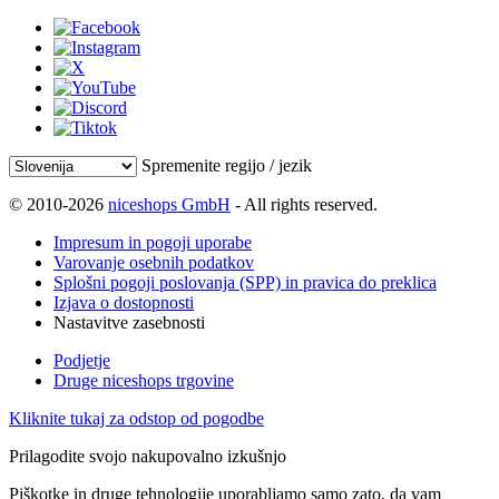
Spremenite regijo / jezik
© 2010-2026
niceshops GmbH
- All rights reserved.
Impresum in pogoji uporabe
Varovanje osebnih podatkov
Splošni pogoji poslovanja (SPP) in pravica do preklica
Izjava o dostopnosti
Nastavitve zasebnosti
Podjetje
Druge niceshops trgovine
Kliknite tukaj za odstop od pogodbe
Prilagodite svojo nakupovalno izkušnjo
Piškotke in druge tehnologije uporabljamo samo zato, da vam