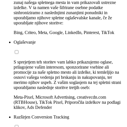
zunaj našega spletnega mesta in vam prikazovali ustrezne
izdelke. V ta namen vaše šifrirane osebne podatke
sinhroniziramo z naslednjimi zunanjimi ponudniki in
uporabljamo njihove spletne oglaševalske kanale, če že
uporabljate njihove storitve:
Bing, Criteo, Meta, Google, LinkedIn, Pinterest, TikTok
Oglaševanje
S sprejetjem teh storitev vam lahko prikazujemo oglase,
prilagojene vašim interesom, sponzorirane vsebine ali
promocije za naše spletno mesto ali izdelke, ki temleljijo na
osnovi vašega vedenja pri brskanju in nakupovanju, ter
merimo njihov uspeh. Z vašim soglasjem na tej spletni strani
uporabljamo naslednje storitve tretjih oseb:
Meta-Pixel, Microsoft Advertising, creativecdn.com
(RTBHouse), TikTok Pixel, Priporočila izdelkov na podlagi
klikov, Ads Defender
Razširjen Conversion Tracking