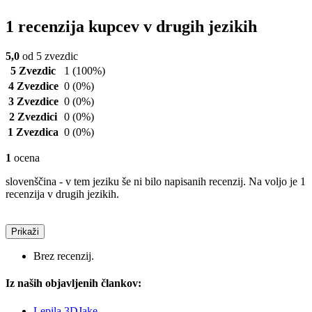
1 recenzija kupcev v drugih jezikih
5,0
od 5 zvezdic
5 Zvezdic
1
(100%)
4 Zvezdice
0
(0%)
3 Zvezdice
0
(0%)
2 Zvezdici
0
(0%)
1 Zvezdica
0
(0%)
1
ocena
slovenščina - v tem jeziku še ni bilo napisanih recenzij. Na voljo je 1
recenzija v drugih jezikih.
Prikaži
Brez recenzij.
Iz naših objavljenih člankov:
Lepila 3DJake