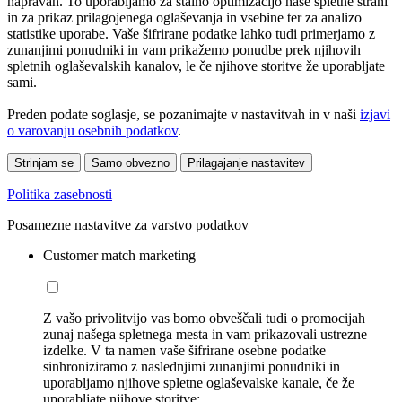
napravah. To uporabljamo za stalno optimizacijo naše spletne strani
in za prikaz prilagojenega oglaševanja in vsebine ter za analizo
statistike uporabe. Vaše šifrirane podatke lahko tudi primerjamo z
zunanjimi ponudniki in vam prikažemo ponudbe prek njihovih
spletnih oglaševalskih kanalov, le če njihove storitve že uporabljate
sami.
Preden podate soglasje, se pozanimajte v nastavitvah in v naši
izjavi
o varovanju osebnih podatkov
.
Strinjam se
Samo obvezno
Prilagajanje nastavitev
Politika zasebnosti
Posamezne nastavitve za varstvo podatkov
Customer match marketing
Z vašo privolitvijo vas bomo obveščali tudi o promocijah
zunaj našega spletnega mesta in vam prikazovali ustrezne
izdelke. V ta namen vaše šifrirane osebne podatke
sinhroniziramo z naslednjimi zunanjimi ponudniki in
uporabljamo njihove spletne oglaševalske kanale, če že
uporabljate njihove storitve: