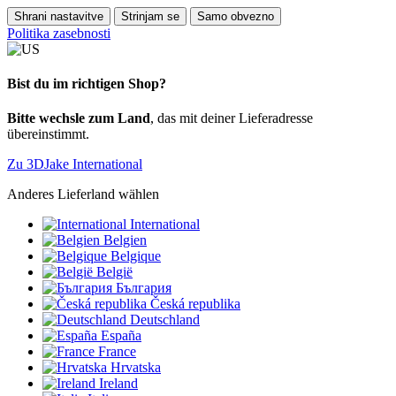
Shrani nastavitve
Strinjam se
Samo obvezno
Politika zasebnosti
Bist du im richtigen Shop?
Bitte wechsle zum Land
, das mit deiner Lieferadresse
übereinstimmt.
Zu 3DJake International
Anderes Lieferland wählen
International
Belgien
Belgique
België
България
Česká republika
Deutschland
España
France
Hrvatska
Ireland