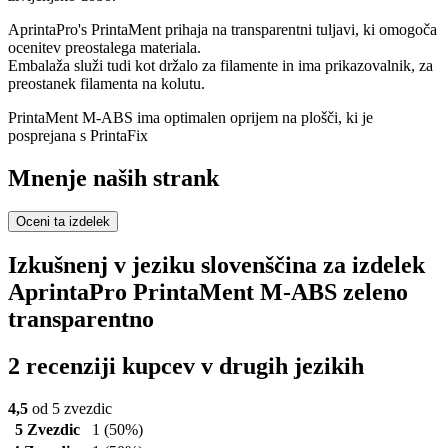
AprintaPro's PrintaMent prihaja na transparentni tuljavi, ki omogoča
ocenitev preostalega materiala.
Embalaža služi tudi kot držalo za filamente in ima prikazovalnik, za
preostanek filamenta na kolutu.
PrintaMent M-ABS ima optimalen oprijem na plošči, ki je
posprejana s PrintaFix
Mnenje naših strank
Oceni ta izdelek
Izkušnenj v jeziku slovenščina za izdelek
AprintaPro PrintaMent M-ABS zeleno
transparentno
2 recenziji kupcev v drugih jezikih
4,5
od 5 zvezdic
5 Zvezdic
1
(50%)