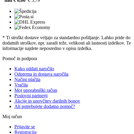
nad € 0,00
€ 5,79
* Ti stroški dostave veljajo za standardno pošiljanje. Lahko pride do
dodatnih stroškov, npr. zaradi teže, velikosti ali lastnosti izdelkov. Te
informacije najdete neposredno v opisu izdelka.
Pomoč in podpora
Kako oddati naročilo
Odprema in dostava naročila
Načini plačila
Vračila
Moj uporabniški račun
Poslovni partnerji
Akcije in unovčitev darilnih bonov
Ali potrebujete dodatno pomoč?
Moj račun
Prijavite se
Registracija