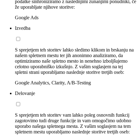
podatke sinhroniziramo z naslednjimi zunanjimi ponudniki, če
že uporabljate njihove storitve:
Google Ads
Izvedba
S sprejetjem teh storitev lahko sledimo klikom in brskanju na
našem spletnem mestu ter jih anonimno analiziramo, da
optimiziramo naše spletno mesto in nenehno izboljšujemo
celotno uporabniško izkušnjo. Z vašim soglasjem na tej
spletni strani uporabljamo naslednje storitve tretjih oseb:
Google Analytics, Clarity, A/B-Testing
Delovanje
S sprejetjem teh storitev vam lahko poleg osnovnih funkcij
zagotovimo tudi druge funkcije in vam omogočimo udobno
uporabo našega spletnega mesta. Z vašim soglasjem na tem
spletnem mestu uporabljamo naslednje storitve tretjih oseb: