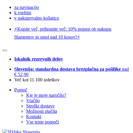
za navigacijo
k vsebini
v nakupovalno košarico
⚡️Kupite več, prihranite več: 10% popust ob nakupu
filamentov in smol nad 10 kosov!⚡️
Iskalnik rezervnih delov
Slovenija: standardna dostava brezplačna za pošiljke
nad
€ 52,90
Več kot 11.100 izdelkov
Pomoč
Kje je moje naročilo?
Vračilo
Stroški dostave
Možnosti plačila
Kontakt
Vse teme pomoči