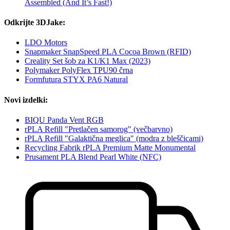
Assembled (And It’s Fast!)
Odkrijte 3DJake:
LDO Motors
Snapmaker SnapSpeed PLA Cocoa Brown (RFID)
Creality Set šob za K1/K1 Max (2023)
Polymaker PolyFlex TPU90 črna
Formfutura STYX PA6 Natural
Novi izdelki:
BIQU Panda Vent RGB
rPLA Refill "Pretlačen samorog" (večbarvno)
rPLA Refill "Galaktična meglica" (modra z bleščicami)
Recycling Fabrik rPLA Premium Matte Monumental
Prusament PLA Blend Pearl White (NFC)