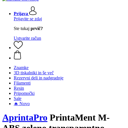
Prijava
Prijavite se zdaj
Ste tukaj
prvič?
Ustvarite račun
Znamke
3D tiskalniki in še več
Rezervni deli in nadgradnje
Filamenti
Resin
Pripomočki
Sale
🔥 Novo
AprintaPro
PrintaMent M-