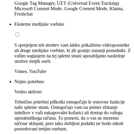
Google Tag Manager, UET (Universal Event Tracking)
Microsoft Consent Mode, Google Consent Mode, Klarna,
Freshchat
Eksterne medijske vsebine
S sprejetjem teh storitev vam lahko prikažemo videoposnetke
ali druge medijske vsebine, ki jih gostijo zunanji ponudniki. Z
vašim soglasjem na tej spletni strani uporabljamo naslednje
storitve tretjih oseb:
Vimeo, YouTube
Nujno potrebno
Vedno aktivno
Tehnično potrebni piškotki omogočajo le osnovne funkcije
naše spletne strani. Omogočajo vam na primer zbiranje
izdelkov v vaši nakupovalni košarici ali dostop do vašega
uporabniškega računa. To pomeni, da o vas ne moremo
ničesar sklepati, prav tako dobljeni podatki ne bodo nikoli
posredovani tretjim osebam.