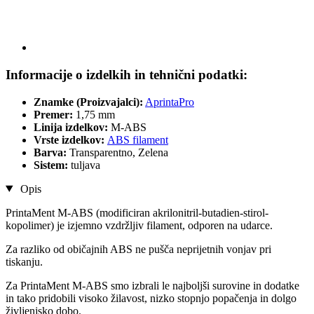
Informacije o izdelkih in tehnični podatki:
Znamke (Proizvajalci):
AprintaPro
Premer:
1,75 mm
Linija izdelkov:
M-ABS
Vrste izdelkov:
ABS filament
Barva:
Transparentno, Zelena
Sistem:
tuljava
Opis
PrintaMent M-ABS (modificiran akrilonitril-butadien-stirol-
kopolimer) je izjemno vzdržljiv filament, odporen na udarce.
Za razliko od običajnih ABS ne pušča neprijetnih vonjav pri
tiskanju.
Za PrintaMent M-ABS smo izbrali le najboljši surovine in dodatke
in tako pridobili visoko žilavost, nizko stopnjo popačenja in dolgo
življenjsko dobo.