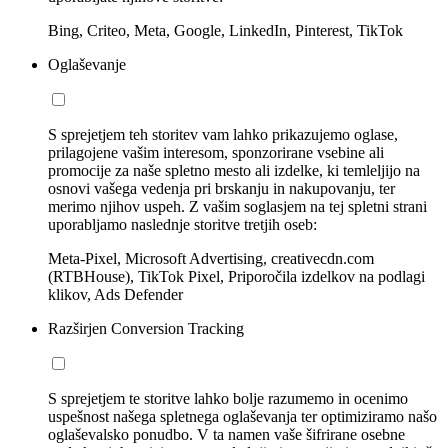
Bing, Criteo, Meta, Google, LinkedIn, Pinterest, TikTok
Oglaševanje
S sprejetjem teh storitev vam lahko prikazujemo oglase,
prilagojene vašim interesom, sponzorirane vsebine ali
promocije za naše spletno mesto ali izdelke, ki temleljijo na
osnovi vašega vedenja pri brskanju in nakupovanju, ter
merimo njihov uspeh. Z vašim soglasjem na tej spletni strani
uporabljamo naslednje storitve tretjih oseb:
Meta-Pixel, Microsoft Advertising, creativecdn.com
(RTBHouse), TikTok Pixel, Priporočila izdelkov na podlagi
klikov, Ads Defender
Razširjen Conversion Tracking
S sprejetjem te storitve lahko bolje razumemo in ocenimo
uspešnost našega spletnega oglaševanja ter optimiziramo našo
oglaševalsko ponudbo. V ta namen vaše šifrirane osebne