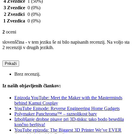
4 Zvezdice
1
(50%)
3 Zvezdice
0
(0%)
2 Zvezdici
0
(0%)
1 Zvezdica
0
(0%)
2
oceni
slovenščina - v tem jeziku še ni bilo napisanih recenzij. Na voljo sta
2 recenziji v drugih jezikih.
Prikaži
Brez recenzij.
Iz naših objavljenih člankov:
Epizoda YouTube: Meet the Maker with the Masterminds
behind Kamui Cosplay
YouTube Episode: Reverse Engineering Home Gadgets
Polymaker Panchroma™ – raznolikost barv
Izboljšanje drobne pisave pri 3D-tisku: tako bodo besedila
končno berljiva!
YouTube epizoda: The Biggest 3D Printer We’ve EVER