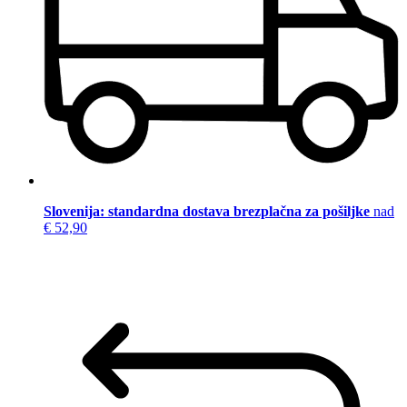
Slovenija: standardna dostava brezplačna za pošiljke
nad
€ 52,90