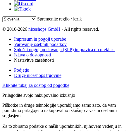
Spremenite regijo / jezik
© 2010-2026
niceshops GmbH
- All rights reserved.
Impresum in pogoji uporabe
Varovanje osebnih podatkov
Splošni pogoji poslovanja (SPP) in pravica do preklica
Izjava o dostopnosti
Nastavitve zasebnosti
Podjetje
Druge niceshops trgovine
Kliknite tukaj za odstop od pogodbe
Prilagodite svojo nakupovalno izkušnjo
Piškotke in druge tehnologije uporabljamo samo zato, da vam
ponudimo prilagojeno nakupovalno izkušnjo z vašim osebnim
soglasjem.
Za to zbiramo podatke o naših uporabnikih, njihovem vedenju in