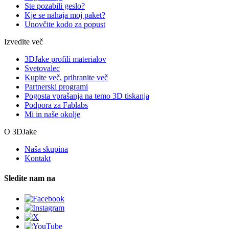
Ste pozabili geslo?
Kje se nahaja moj paket?
Unovčite kodo za popust
Izvedite več
3DJake profili materialov
Svetovalec
Kupite več, prihranite več
Partnerski programi
Pogosta vprašanja na temo 3D tiskanja
Podpora za Fablabs
Mi in naše okolje
O 3DJake
Naša skupina
Kontakt
Sledite nam na