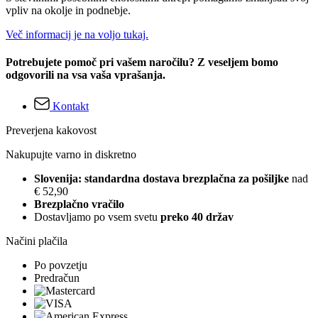
vpliv na okolje in podnebje.
Več informacij je na voljo tukaj.
Potrebujete pomoč pri vašem naročilu? Z veseljem bomo
odgovorili na vsa vaša vprašanja.
Kontakt
Preverjena kakovost
Nakupujte varno in diskretno
Slovenija: standardna dostava brezplačna za pošiljke
nad
€ 52,90
Brezplačno vračilo
Dostavljamo po vsem svetu
preko 40 držav
Načini plačila
Po povzetju
Predračun