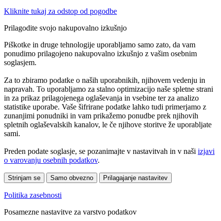
Kliknite tukaj za odstop od pogodbe
Prilagodite svojo nakupovalno izkušnjo
Piškotke in druge tehnologije uporabljamo samo zato, da vam
ponudimo prilagojeno nakupovalno izkušnjo z vašim osebnim
soglasjem.
Za to zbiramo podatke o naših uporabnikih, njihovem vedenju in
napravah. To uporabljamo za stalno optimizacijo naše spletne strani
in za prikaz prilagojenega oglaševanja in vsebine ter za analizo
statistike uporabe. Vaše šifrirane podatke lahko tudi primerjamo z
zunanjimi ponudniki in vam prikažemo ponudbe prek njihovih
spletnih oglaševalskih kanalov, le če njihove storitve že uporabljate
sami.
Preden podate soglasje, se pozanimajte v nastavitvah in v naši
izjavi
o varovanju osebnih podatkov
.
Strinjam se
Samo obvezno
Prilagajanje nastavitev
Politika zasebnosti
Posamezne nastavitve za varstvo podatkov