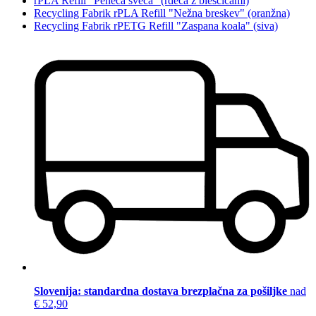
rPLA Refill "Peneča sveča" (rdeča z bleščicami)
Recycling Fabrik rPLA Refill "Nežna breskev" (oranžna)
Recycling Fabrik rPETG Refill "Zaspana koala" (siva)
Slovenija: standardna dostava brezplačna za pošiljke
nad
€ 52,90