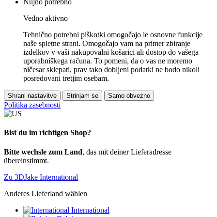
Nujno potrebno
Vedno aktivno
Tehnično potrebni piškotki omogočajo le osnovne funkcije
naše spletne strani. Omogočajo vam na primer zbiranje
izdelkov v vaši nakupovalni košarici ali dostop do vašega
uporabniškega računa. To pomeni, da o vas ne moremo
ničesar sklepati, prav tako dobljeni podatki ne bodo nikoli
posredovani tretjim osebam.
Shrani nastavitve
Strinjam se
Samo obvezno
Politika zasebnosti
Bist du im richtigen Shop?
Bitte wechsle zum Land
, das mit deiner Lieferadresse
übereinstimmt.
Zu 3DJake International
Anderes Lieferland wählen
International