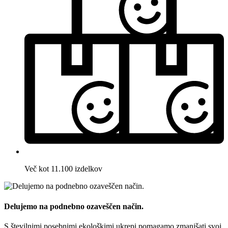
Več kot 11.100 izdelkov
Delujemo na podnebno ozaveščen način.
S številnimi posebnimi ekološkimi ukrepi pomagamo zmanjšati svoj