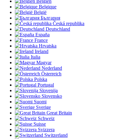
Belgien
Belgique
België
България
Česká republika
Deutschland
España
France
Hrvatska
Ireland
Italia
Magyar
Nederland
Österreich
Polska
Portugal
Slovenija
Slovensko
Suomi
Sverige
Great Britain
Schweiz
Suisse
Svizzera
Switzerland