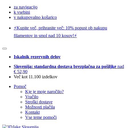
za navigacijo
k vsebini
v nakupovalno košarico
⚡️Kupite več, prihranite več: 10% popust ob nakupu
filamentov in smol nad 10 kosov!⚡️
Iskalnik rezervnih delov
Slovenija: standardna dostava brezplačna za pošiljke
nad
€ 52,90
Več kot 11.100 izdelkov
Pomoč
Kje je moje naročilo?
Vračilo
Stroški dostave
Možnosti plačila
Kontakt
Vse teme pomoči