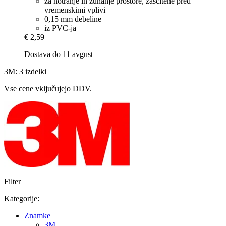
za notranje in zunanje prostore, zaščitene pred
vremenskimi vplivi
0,15 mm debeline
iz PVC-ja
€ 2,59
Dostava do 11 avgust
3M: 3 izdelki
Vse cene vključujejo DDV.
Filter
Kategorije:
Znamke
3M