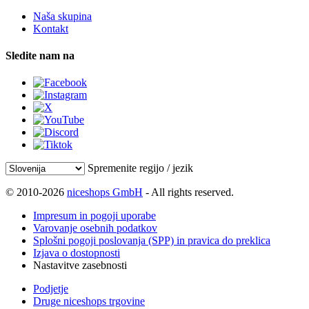
Naša skupina
Kontakt
Sledite nam na
Spremenite regijo / jezik
© 2010-2026
niceshops GmbH
- All rights reserved.
Impresum in pogoji uporabe
Varovanje osebnih podatkov
Splošni pogoji poslovanja (SPP) in pravica do preklica
Izjava o dostopnosti
Nastavitve zasebnosti
Podjetje
Druge niceshops trgovine