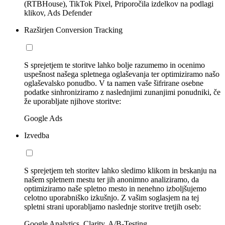
(RTBHouse), TikTok Pixel, Priporočila izdelkov na podlagi
klikov, Ads Defender
Razširjen Conversion Tracking
S sprejetjem te storitve lahko bolje razumemo in ocenimo
uspešnost našega spletnega oglaševanja ter optimiziramo našo
oglaševalsko ponudbo. V ta namen vaše šifrirane osebne
podatke sinhroniziramo z naslednjimi zunanjimi ponudniki, če
že uporabljate njihove storitve:
Google Ads
Izvedba
S sprejetjem teh storitev lahko sledimo klikom in brskanju na
našem spletnem mestu ter jih anonimno analiziramo, da
optimiziramo naše spletno mesto in nenehno izboljšujemo
celotno uporabniško izkušnjo. Z vašim soglasjem na tej
spletni strani uporabljamo naslednje storitve tretjih oseb:
Google Analytics, Clarity, A/B-Testing