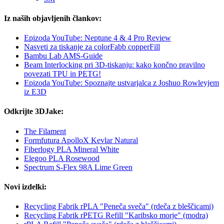
Iz naših objavljenih člankov:
Epizoda YouTube: Neptune 4 & 4 Pro Review
Nasveti za tiskanje za colorFabb copperFill
Bambu Lab AMS-Guide
Beam Interlocking pri 3D-tiskanju: kako končno pravilno
povezati TPU in PETG!
Epizoda YouTube: Spoznajte ustvarjalca z Joshuo Rowleyjem
iz E3D
Odkrijte 3DJake:
The Filament
Formfutura ApolloX Kevlar Natural
Fiberlogy PLA Mineral White
Elegoo PLA Rosewood
Spectrum S-Flex 98A Lime Green
Novi izdelki:
Recycling Fabrik rPLA "Peneča sveča" (rdeča z bleščicami)
Recycling Fabrik rPETG Refill "Karibsko morje" (modra)