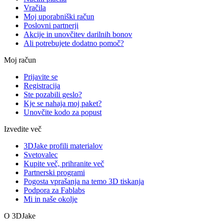
Vračila
Moj uporabniški račun
Poslovni partnerji
Akcije in unovčitev darilnih bonov
Ali potrebujete dodatno pomoč?
Moj račun
Prijavite se
Registracija
Ste pozabili geslo?
Kje se nahaja moj paket?
Unovčite kodo za popust
Izvedite več
3DJake profili materialov
Svetovalec
Kupite več, prihranite več
Partnerski programi
Pogosta vprašanja na temo 3D tiskanja
Podpora za Fablabs
Mi in naše okolje
O 3DJake