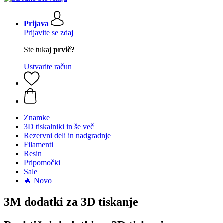
Prijava
Prijavite se zdaj
Ste tukaj
prvič?
Ustvarite račun
Znamke
3D tiskalniki in še več
Rezervni deli in nadgradnje
Filamenti
Resin
Pripomočki
Sale
🔥 Novo
3M dodatki za 3D tiskanje