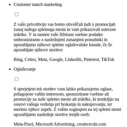
Customer match marketing
Z vašo privolitvijo vas bomo obveščali tudi o promocijah
zunaj našega spletnega mesta in vam prikazovali ustrezne
izdelke. V ta namen vaše šifrirane osebne podatke
sinhroniziramo z naslednjimi zunanjimi ponudniki in
uporabljamo njihove spletne oglaševalske kanale, če že
uporabljate njihove storitve:
Bing, Criteo, Meta, Google, LinkedIn, Pinterest, TikTok
Oglaševanje
S sprejetjem teh storitev vam lahko prikazujemo oglase,
prilagojene vašim interesom, sponzorirane vsebine ali
promocije za naše spletno mesto ali izdelke, ki temleljijo na
osnovi vašega vedenja pri brskanju in nakupovanju, ter
merimo njihov uspeh. Z vašim soglasjem na tej spletni strani
uporabljamo naslednje storitve tretjih oseb:
Meta-Pixel, Microsoft Advertising, creativecdn.com