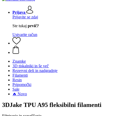
Prijava
Prijavite se zdaj
Ste tukaj
prvič?
Ustvarite račun
Znamke
3D tiskalniki in še več
Rezervni deli in nadgradnje
Filamenti
Resin
Pripomočki
Sale
🔥 Novo
3DJake TPU A95 fleksibilni filamenti
Filtriranje in razvrščanje