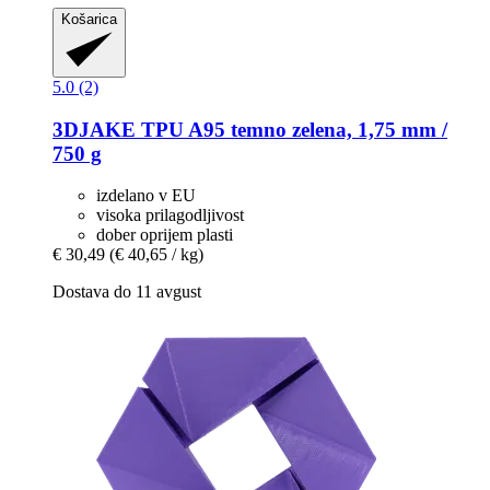
Košarica
5.0 (2)
3DJAKE
TPU A95 temno zelena, 1,75 mm /
750 g
izdelano v EU
visoka prilagodljivost
dober oprijem plasti
€ 30,49
(€ 40,65 / kg)
Dostava do 11 avgust