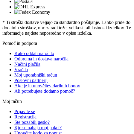
* Ti stroški dostave veljajo za standardno pošiljanje. Lahko pride do
dodatnih stroškov, npr. zaradi teže, velikosti ali lastnosti izdelkov. Te
informacije najdete neposredno v opisu izdelka.
Pomoč in podpora
Kako oddati naročilo
Odprema in dostava naročila
Načini plačila
Vračila
Moj uporabniški račun
Poslovni partnerji
Akcije in unovčitev darilnih bonov
Ali potrebujete dodatno pomoč?
Moj račun
Prijavite se
Registracija
Ste pozabili geslo?
Kje se nahaja moj paket?
Unovčite kodo za popust