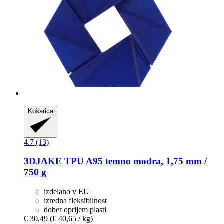
Košarica
4.7 (13)
3DJAKE
TPU A95 temno modra, 1,75 mm /
750 g
izdelano v EU
izredna fleksibilnost
dober oprijem plasti
€ 30,49
(€ 40,65 / kg)