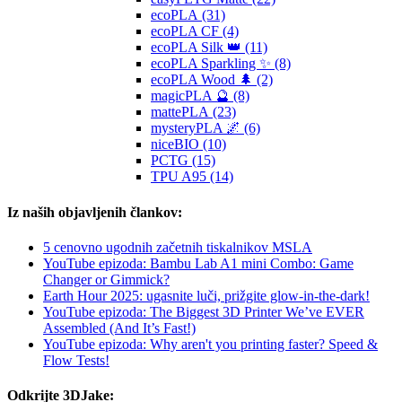
ecoPLA (31)
ecoPLA CF (4)
ecoPLA Silk 👑 (11)
ecoPLA Sparkling ✨ (8)
ecoPLA Wood 🌲 (2)
magicPLA 🔮 (8)
mattePLA (23)
mysteryPLA 🌌 (6)
niceBIO (10)
PCTG (15)
TPU A95 (14)
Iz naših objavljenih člankov:
5 cenovno ugodnih začetnih tiskalnikov MSLA
YouTube epizoda: Bambu Lab A1 mini Combo: Game
Changer or Gimmick?
Earth Hour 2025: ugasnite luči, prižgite glow-in-the-dark!
YouTube epizoda: The Biggest 3D Printer We’ve EVER
Assembled (And It’s Fast!)
YouTube epizoda: Why aren't you printing faster? Speed &
Flow Tests!
Odkrijte 3DJake: