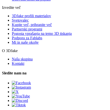
Izvedite več
3DJake profili materialov
Svetovalec
Kupite več, prihranite več
Partnerski programi
Pogosta vprašanja na temo 3D tiskanja
Podpora za Fablabs
Mi in naše okolje
O 3DJake
Naša skupina
Kontakt
Sledite nam na