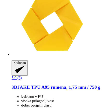
Košarica
5.0 (3)
3DJAKE
TPU A95 rumena, 1,75 mm / 750 g
izdelano v EU
visoka prilagodljivost
dober oprijem plasti