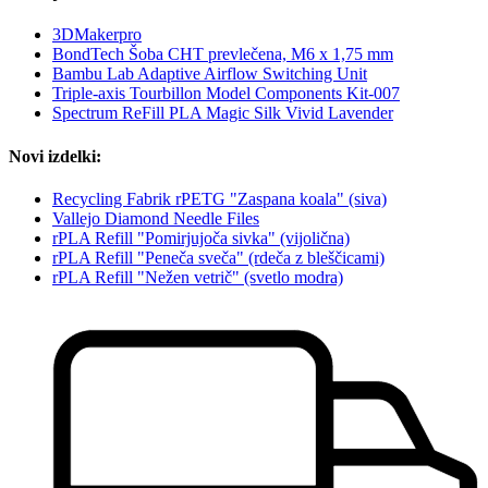
3DMakerpro
BondTech Šoba CHT prevlečena, M6 x 1,75 mm
Bambu Lab Adaptive Airflow Switching Unit
Triple-axis Tourbillon Model Components Kit-007
Spectrum ReFill PLA Magic Silk Vivid Lavender
Novi izdelki:
Recycling Fabrik rPETG "Zaspana koala" (siva)
Vallejo Diamond Needle Files
rPLA Refill "Pomirjujoča sivka" (vijolična)
rPLA Refill "Peneča sveča" (rdeča z bleščicami)
rPLA Refill "Nežen vetrič" (svetlo modra)