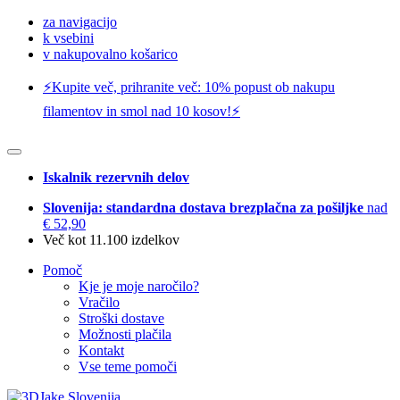
za navigacijo
k vsebini
v nakupovalno košarico
⚡️Kupite več, prihranite več: 10% popust ob nakupu
filamentov in smol nad 10 kosov!⚡️
Iskalnik rezervnih delov
Slovenija: standardna dostava brezplačna za pošiljke
nad
€ 52,90
Več kot 11.100 izdelkov
Pomoč
Kje je moje naročilo?
Vračilo
Stroški dostave
Možnosti plačila
Kontakt
Vse teme pomoči