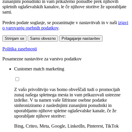
zunanjimi ponudniki in vam prikažemo ponudbe prek njihovih
spletnih oglaševalskih kanalov, le če njihove storitve že uporabljate
sami.
Preden podate soglasje, se pozanimajte v nastavitvah in v naši
izjavi
o varovanju osebnih podatkov
.
Strinjam se
Samo obvezno
Prilagajanje nastavitev
Politika zasebnosti
Posamezne nastavitve za varstvo podatkov
Customer match marketing
Z vašo privolitvijo vas bomo obveščali tudi o promocijah
zunaj našega spletnega mesta in vam prikazovali ustrezne
izdelke. V ta namen vaše šifrirane osebne podatke
sinhroniziramo z naslednjimi zunanjimi ponudniki in
uporabljamo njihove spletne oglaševalske kanale, če že
uporabljate njihove storitve:
Bing, Criteo, Meta, Google, LinkedIn, Pinterest, TikTok