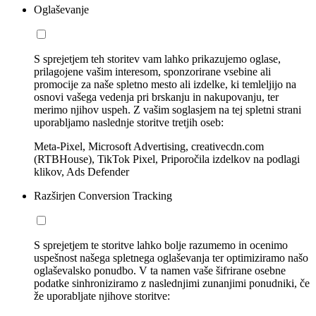
Oglaševanje
S sprejetjem teh storitev vam lahko prikazujemo oglase,
prilagojene vašim interesom, sponzorirane vsebine ali
promocije za naše spletno mesto ali izdelke, ki temleljijo na
osnovi vašega vedenja pri brskanju in nakupovanju, ter
merimo njihov uspeh. Z vašim soglasjem na tej spletni strani
uporabljamo naslednje storitve tretjih oseb:
Meta-Pixel, Microsoft Advertising, creativecdn.com
(RTBHouse), TikTok Pixel, Priporočila izdelkov na podlagi
klikov, Ads Defender
Razširjen Conversion Tracking
S sprejetjem te storitve lahko bolje razumemo in ocenimo
uspešnost našega spletnega oglaševanja ter optimiziramo našo
oglaševalsko ponudbo. V ta namen vaše šifrirane osebne
podatke sinhroniziramo z naslednjimi zunanjimi ponudniki, če
že uporabljate njihove storitve: