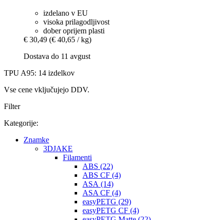
izdelano v EU
visoka prilagodljivost
dober oprijem plasti
€ 30,49
(€ 40,65 / kg)
Dostava do 11 avgust
TPU A95: 14 izdelkov
Vse cene vključujejo DDV.
Filter
Kategorije:
Znamke
3DJAKE
Filamenti
ABS (22)
ABS CF (4)
ASA (14)
ASA CF (4)
easyPETG (29)
easyPETG CF (4)
easyPETG Matte (22)