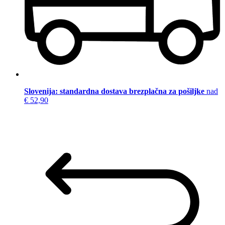
Slovenija: standardna dostava brezplačna za pošiljke
nad
€ 52,90