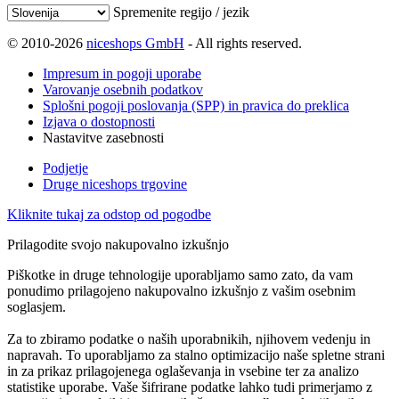
Spremenite regijo / jezik
© 2010-2026
niceshops GmbH
- All rights reserved.
Impresum in pogoji uporabe
Varovanje osebnih podatkov
Splošni pogoji poslovanja (SPP) in pravica do preklica
Izjava o dostopnosti
Nastavitve zasebnosti
Podjetje
Druge niceshops trgovine
Kliknite tukaj za odstop od pogodbe
Prilagodite svojo nakupovalno izkušnjo
Piškotke in druge tehnologije uporabljamo samo zato, da vam
ponudimo prilagojeno nakupovalno izkušnjo z vašim osebnim
soglasjem.
Za to zbiramo podatke o naših uporabnikih, njihovem vedenju in
napravah. To uporabljamo za stalno optimizacijo naše spletne strani
in za prikaz prilagojenega oglaševanja in vsebine ter za analizo
statistike uporabe. Vaše šifrirane podatke lahko tudi primerjamo z