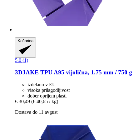
Košarica
5.0 (1)
3DJAKE
TPU A95 vijolična, 1,75 mm / 750 g
izdelano v EU
visoka prilagodljivost
dober oprijem plasti
€ 30,49
(€ 40,65 / kg)
Dostava do 11 avgust