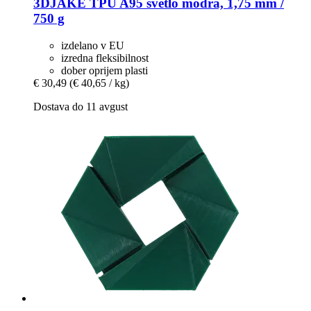
3DJAKE
TPU A95 svetlo modra, 1,75 mm /
750 g
izdelano v EU
izredna fleksibilnost
dober oprijem plasti
€ 30,49
(€ 40,65 / kg)
Dostava do 11 avgust