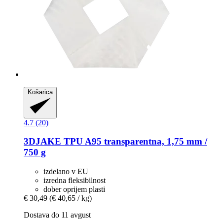
Košarica
4.7 (20)
3DJAKE
TPU A95 transparentna, 1,75 mm /
750 g
izdelano v EU
izredna fleksibilnost
dober oprijem plasti
€ 30,49
(€ 40,65 / kg)
Dostava do 11 avgust