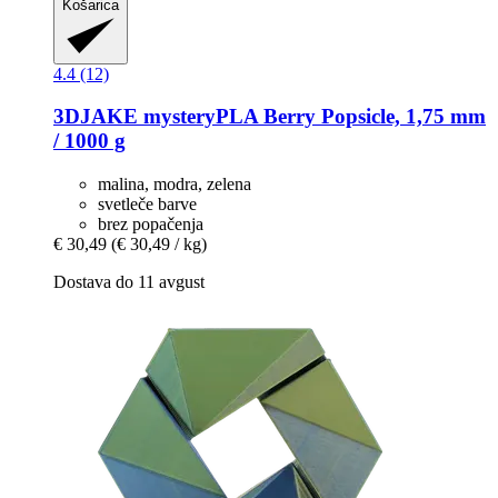
Košarica
4.4 (12)
3DJAKE
mysteryPLA Berry Popsicle, 1,75 mm
/ 1000 g
malina, modra, zelena
svetleče barve
brez popačenja
€ 30,49
(€ 30,49 / kg)
Dostava do 11 avgust