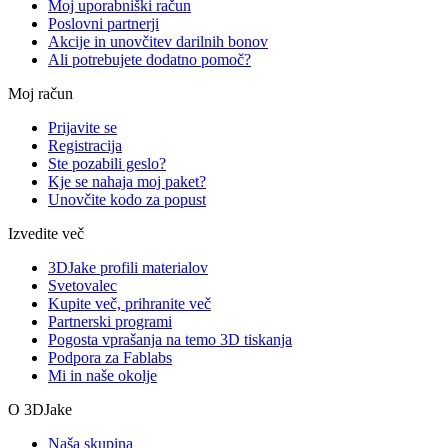
Moj uporabniški račun
Poslovni partnerji
Akcije in unovčitev darilnih bonov
Ali potrebujete dodatno pomoč?
Moj račun
Prijavite se
Registracija
Ste pozabili geslo?
Kje se nahaja moj paket?
Unovčite kodo za popust
Izvedite več
3DJake profili materialov
Svetovalec
Kupite več, prihranite več
Partnerski programi
Pogosta vprašanja na temo 3D tiskanja
Podpora za Fablabs
Mi in naše okolje
O 3DJake
Naša skupina