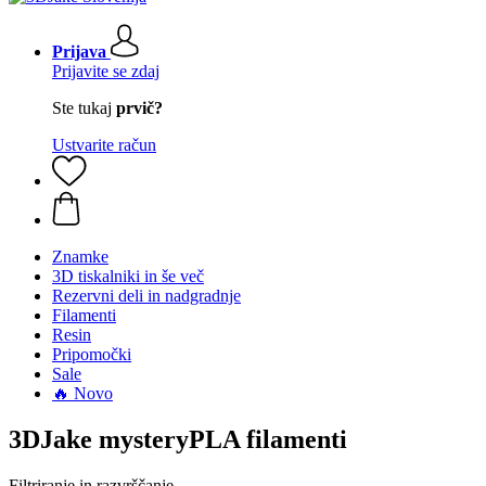
Prijava
Prijavite se zdaj
Ste tukaj
prvič?
Ustvarite račun
Znamke
3D tiskalniki in še več
Rezervni deli in nadgradnje
Filamenti
Resin
Pripomočki
Sale
🔥 Novo
3DJake mysteryPLA filamenti
Filtriranje in razvrščanje