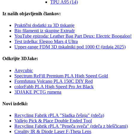
TPU A95 (14)
Iz naših objavljenih člankov:
Praktični dodatki za 3D tiskanje
Bio filamenti iz skupine Extrudr
YouTube epizoda: Leather Bag Part Deux: Electric Boogaloo!
Test izdelka: Elegoo Mars 4 Ultra
Upper-range FDM 3D tiskalniki pod 1000 €! (izdaja 2025)
Odkrijte 3DJake:
Anycubic
Spectrum ReFill Premium PLA High Speed Gold
Formfutura Volcano PLA 150C DIY Red
colorFabb PLA High Speed Pro Jet Black
3DJAKE PCTG rumena
Novi izdelki:
Recycling Fabrik rPLA "Sladka češnja" (rdeča)
Vallejo Pick & Place Double Ended Tool
Recycling Fabrik rPLA "Peneča sveča" (rdeča z bleščicami)
Creality IR & Diode Laser F-Theta Lens