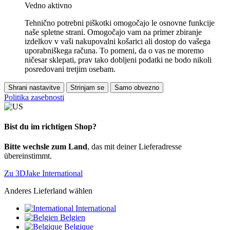
Vedno aktivno
Tehnično potrebni piškotki omogočajo le osnovne funkcije
naše spletne strani. Omogočajo vam na primer zbiranje
izdelkov v vaši nakupovalni košarici ali dostop do vašega
uporabniškega računa. To pomeni, da o vas ne moremo
ničesar sklepati, prav tako dobljeni podatki ne bodo nikoli
posredovani tretjim osebam.
Shrani nastavitve
Strinjam se
Samo obvezno
Politika zasebnosti
Bist du im richtigen Shop?
Bitte wechsle zum Land
, das mit deiner Lieferadresse
übereinstimmt.
Zu 3DJake International
Anderes Lieferland wählen
International
Belgien
Belgique