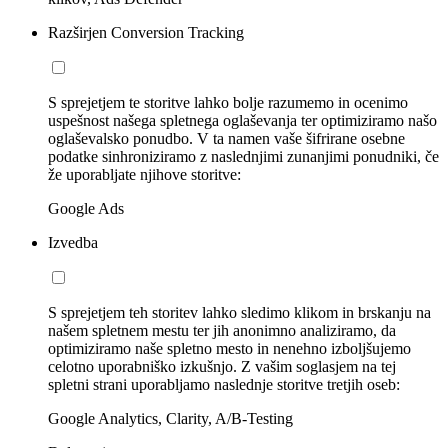
Razširjen Conversion Tracking
S sprejetjem te storitve lahko bolje razumemo in ocenimo
uspešnost našega spletnega oglaševanja ter optimiziramo našo
oglaševalsko ponudbo. V ta namen vaše šifrirane osebne
podatke sinhroniziramo z naslednjimi zunanjimi ponudniki, če
že uporabljate njihove storitve:
Google Ads
Izvedba
S sprejetjem teh storitev lahko sledimo klikom in brskanju na
našem spletnem mestu ter jih anonimno analiziramo, da
optimiziramo naše spletno mesto in nenehno izboljšujemo
celotno uporabniško izkušnjo. Z vašim soglasjem na tej
spletni strani uporabljamo naslednje storitve tretjih oseb:
Google Analytics, Clarity, A/B-Testing