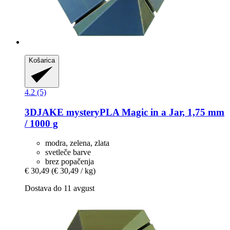
Košarica
4.2 (5)
3DJAKE
mysteryPLA Magic in a Jar, 1,75 mm
/ 1000 g
modra, zelena, zlata
svetleče barve
brez popačenja
€ 30,49
(€ 30,49 / kg)
Dostava do 11 avgust