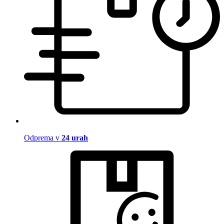
Odprema v
24 urah