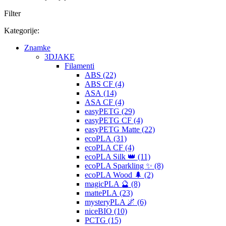
Filter
Kategorije:
Znamke
3DJAKE
Filamenti
ABS (22)
ABS CF (4)
ASA (14)
ASA CF (4)
easyPETG (29)
easyPETG CF (4)
easyPETG Matte (22)
ecoPLA (31)
ecoPLA CF (4)
ecoPLA Silk 👑 (11)
ecoPLA Sparkling ✨ (8)
ecoPLA Wood 🌲 (2)
magicPLA 🔮 (8)
mattePLA (23)
mysteryPLA 🌌 (6)
niceBIO (10)
PCTG (15)