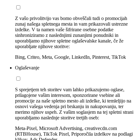
Z vašo privolitvijo vas bomo obveščali tudi o promocijah
zunaj našega spletnega mesta in vam prikazovali ustrezne
izdelke. V ta namen vaše šifrirane osebne podatke
sinhroniziramo z naslednjimi zunanjimi ponudniki in
uporabljamo njihove spletne oglaševalske kanale, če že
uporabljate njihove storitve:
Bing, Criteo, Meta, Google, LinkedIn, Pinterest, TikTok
Oglaševanje
S sprejetjem teh storitev vam lahko prikazujemo oglase,
prilagojene vašim interesom, sponzorirane vsebine ali
promocije za naše spletno mesto ali izdelke, ki temleljijo na
osnovi vašega vedenja pri brskanju in nakupovanju, ter
merimo njihov uspeh. Z vašim soglasjem na tej spletni strani
uporabljamo naslednje storitve tretjih oseb:
Meta-Pixel, Microsoft Advertising, creativecdn.com
(RTBHouse), TikTok Pixel, Priporočila izdelkov na podlagi
klikov, Ads Defender