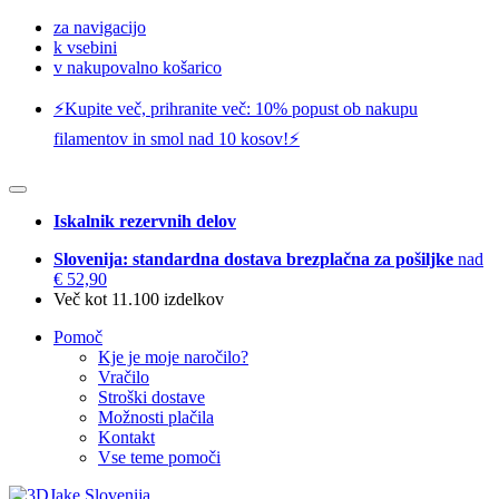
za navigacijo
k vsebini
v nakupovalno košarico
⚡️Kupite več, prihranite več: 10% popust ob nakupu
filamentov in smol nad 10 kosov!⚡️
Iskalnik rezervnih delov
Slovenija: standardna dostava brezplačna za pošiljke
nad
€ 52,90
Več kot 11.100 izdelkov
Pomoč
Kje je moje naročilo?
Vračilo
Stroški dostave
Možnosti plačila
Kontakt
Vse teme pomoči