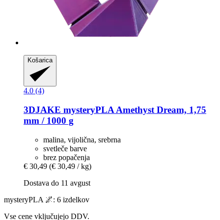
Košarica
4.0 (4)
3DJAKE
mysteryPLA Amethyst Dream, 1,75
mm / 1000 g
malina, vijolična, srebrna
svetleče barve
brez popačenja
€ 30,49
(€ 30,49 / kg)
Dostava do 11 avgust
mysteryPLA 🌌: 6 izdelkov
Vse cene vključujejo DDV.