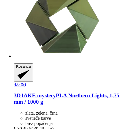
Košarica
4.6 (9)
3DJAKE
mysteryPLA Northern Lights, 1,75
mm / 1000 g
zlata, zelena, črna
svetleče barve
brez popačenja
€ 30,49
(€ 30,49 / kg)