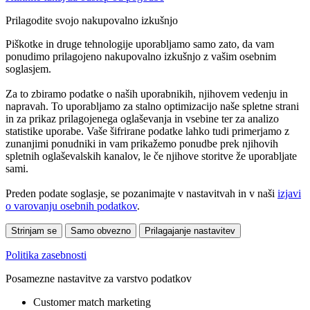
Prilagodite svojo nakupovalno izkušnjo
Piškotke in druge tehnologije uporabljamo samo zato, da vam
ponudimo prilagojeno nakupovalno izkušnjo z vašim osebnim
soglasjem.
Za to zbiramo podatke o naših uporabnikih, njihovem vedenju in
napravah. To uporabljamo za stalno optimizacijo naše spletne strani
in za prikaz prilagojenega oglaševanja in vsebine ter za analizo
statistike uporabe. Vaše šifrirane podatke lahko tudi primerjamo z
zunanjimi ponudniki in vam prikažemo ponudbe prek njihovih
spletnih oglaševalskih kanalov, le če njihove storitve že uporabljate
sami.
Preden podate soglasje, se pozanimajte v nastavitvah in v naši
izjavi
o varovanju osebnih podatkov
.
Strinjam se
Samo obvezno
Prilagajanje nastavitev
Politika zasebnosti
Posamezne nastavitve za varstvo podatkov
Customer match marketing