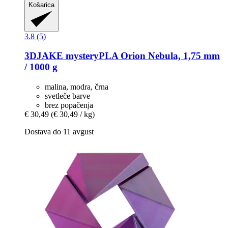
Košarica
3.8 (5)
3DJAKE
mysteryPLA Orion Nebula, 1,75 mm
/ 1000 g
malina, modra, črna
svetleče barve
brez popačenja
€ 30,49
(€ 30,49 / kg)
Dostava do 11 avgust