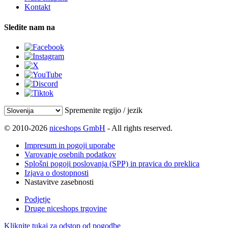
Kontakt
Sledite nam na
Spremenite regijo / jezik
© 2010-2026
niceshops GmbH
- All rights reserved.
Impresum in pogoji uporabe
Varovanje osebnih podatkov
Splošni pogoji poslovanja (SPP) in pravica do preklica
Izjava o dostopnosti
Nastavitve zasebnosti
Podjetje
Druge niceshops trgovine
Kliknite tukaj za odstop od pogodbe