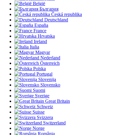
België
България
Česká republika
Deutschland
España
France
Hrvatska
Ireland
Italia
Magyar
Nederland
Österreich
Polska
Portugal
Slovenija
Slovensko
Suomi
Sverige
Great Britain
Schweiz
Suisse
Svizzera
Switzerland
Norge
România