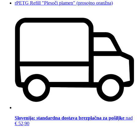
rPETG Refill "Plesoči plamen" (prosojno oranžna)
Slovenija: standardna dostava brezplačna za pošiljke
nad
€ 52,90