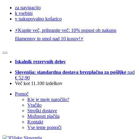
za navigacijo
k vsebini
v nakupovalno košarico
⚡️Kupite več, prihranite več: 10% popust ob nakupu
filamentov in smol nad 10 kosov!⚡️
Iskalnik rezervnih delov
Slovenija: standardna dostava brezplačna za pošiljke
nad
€ 52,90
Več kot 11.100 izdelkov
Pomoč
Kje je moje naročilo?
Vračilo
Stroški dostave
Možnosti plačila
Kontakt
Vse teme pomoči