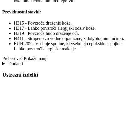
lokalnih/nacionalnih uredb/pravil.
Previdnostni stavki:
H315 - Povzroča draženje kože.
H317 - Lahko povzroči alergijski odziv kože.
H319 - Povzroča hudo draženje oči.
H411 - Strupeno za vodne organizme, z dolgotrajnimi učinki.
EUH 205 - Vsebuje spojine, ki vsebujejo epoksidne spojine.
Lahko povzroči alergijske reakcije.
Preberi več
Prikaži manj
Dodatki
Ustrezni izdelki