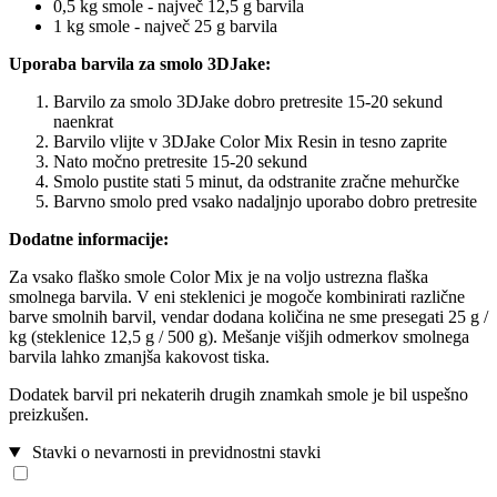
0,5 kg smole - največ 12,5 g barvila
1 kg smole - največ 25 g barvila
Uporaba barvila za smolo 3DJake:
Barvilo za smolo 3DJake dobro pretresite 15-20 sekund
naenkrat
Barvilo vlijte v 3DJake Color Mix Resin in tesno zaprite
Nato močno pretresite 15-20 sekund
Smolo pustite stati 5 minut, da odstranite zračne mehurčke
Barvno smolo pred vsako nadaljnjo uporabo dobro pretresite
Dodatne informacije:
Za vsako flaško smole Color Mix je na voljo ustrezna flaška
smolnega barvila. V eni steklenici je mogoče kombinirati različne
barve smolnih barvil, vendar dodana količina ne sme presegati 25 g /
kg (steklenice 12,5 g / 500 g). Mešanje višjih odmerkov smolnega
barvila lahko zmanjša kakovost tiska.
Dodatek barvil pri nekaterih drugih znamkah smole je bil uspešno
preizkušen.
Stavki o nevarnosti in previdnostni stavki