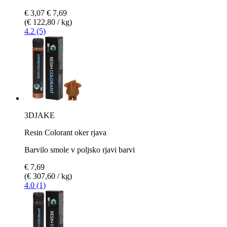
€ 3,07
€ 7,69
(€ 122,80 / kg)
4.2 (5)
3DJAKE
Resin Colorant oker rjava
Barvilo smole v poljsko rjavi barvi
€ 7,69
(€ 307,60 / kg)
4.0 (1)