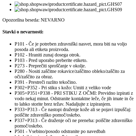
Opozorilna beseda: NEVARNO
Stavki o nevarnosti:
P101 - Če je potreben zdravniški nasvet, mora biti na voljo
posoda ali etiketa proizvoda.
P102 - Hraniti zunaj dosega otrok.
P103 - Pred uporabo preberite etiketo.
P273 - Preprečiti sproščanje v okolje.
P280 - Nositi zaščitne rokavice/zaščitno obleko/zaščito za
oči/zaščito za obraz.
P391 - Prestreči razlito tekočino.
P302+P352 - Pri stiku s kožo: Umiti z veliko vode
P305+P351+P338 - PRI STIKU Z OČMI: Previdno izpirati z
vodo nekaj minut. Odstranite kontaktne leče, če jih imate in če
to lahko storite brez težav. Nadaljujte z izpiranjem.
P333+P313 - Če nastopi draženje kože ali se pojavi izpuščaj:
poiščite zdravniško pomoč/oskrbo.
P337+P313 - Če draženje oči ne preneha: poiščite zdravniško
pomoč/oskrbo.
P501 - Vsebino/posodo odstranite po navedbah