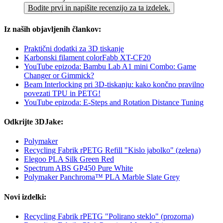
Bodite prvi in napišite recenzijo za ta izdelek.
Iz naših objavljenih člankov:
Praktični dodatki za 3D tiskanje
Karbonski filament colorFabb XT-CF20
YouTube epizoda: Bambu Lab A1 mini Combo: Game
Changer or Gimmick?
Beam Interlocking pri 3D-tiskanju: kako končno pravilno
povezati TPU in PETG!
YouTube epizoda: E-Steps and Rotation Distance Tuning
Odkrijte 3DJake:
Polymaker
Recycling Fabrik rPETG Refill "Kislo jabolko" (zelena)
Elegoo PLA Silk Green Red
Spectrum ABS GP450 Pure White
Polymaker Panchroma™ PLA Marble Slate Grey
Novi izdelki:
Recycling Fabrik rPETG "Polirano steklo" (prozorna)