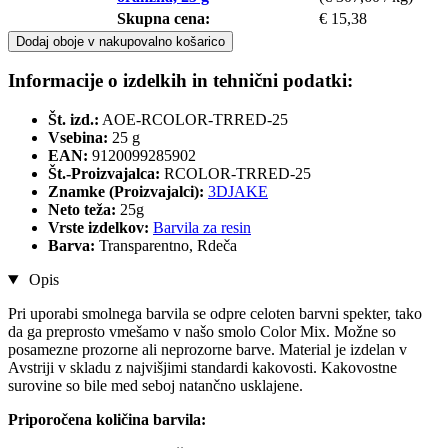
Skupna cena:
€ 15,38
Dodaj oboje v nakupovalno košarico
Informacije o izdelkih in tehnični podatki:
Št. izd.:
AOE-RCOLOR-TRRED-25
Vsebina:
25 g
EAN:
9120099285902
Št.-Proizvajalca:
RCOLOR-TRRED-25
Znamke (Proizvajalci):
3DJAKE
Neto teža:
25g
Vrste izdelkov:
Barvila za resin
Barva:
Transparentno, Rdeča
Opis
Pri uporabi smolnega barvila se odpre celoten barvni spekter, tako
da ga preprosto vmešamo v našo smolo Color Mix. Možne so
posamezne prozorne ali neprozorne barve. Material je izdelan v
Avstriji v skladu z najvišjimi standardi kakovosti. Kakovostne
surovine so bile med seboj natančno usklajene.
Priporočena količina barvila: