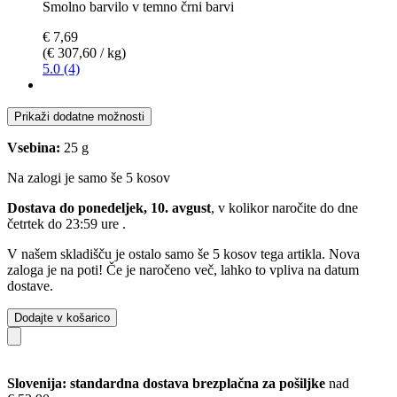
Smolno barvilo v temno črni barvi
€ 7,69
(€ 307,60 / kg)
5.0 (4)
Prikaži dodatne možnosti
Vsebina:
25 g
Na zalogi je samo še 5 kosov
Dostava do ponedeljek, 10. avgust
, v kolikor naročite do dne
četrtek do 23:59 ure
.
V našem skladišču je ostalo samo še 5 kosov tega artikla. Nova
zaloga je na poti! Če je naročeno več, lahko to vpliva na datum
dostave.
Dodajte v košarico
Slovenija: standardna dostava brezplačna za pošiljke
nad