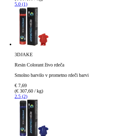
5.0 (1)
3DJAKE
Resin Colorant živo rdeča
Smolno barvilo v prometno rdeči barvi
€ 7,69
(€ 307,60 / kg)
2.5 (2)