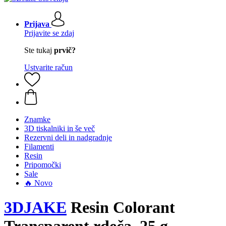
Prijava
Prijavite se zdaj
Ste tukaj
prvič?
Ustvarite račun
Znamke
3D tiskalniki in še več
Rezervni deli in nadgradnje
Filamenti
Resin
Pripomočki
Sale
🔥 Novo
3DJAKE
Resin Colorant