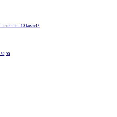
 in smol nad 10 kosov!⚡️
 52,90