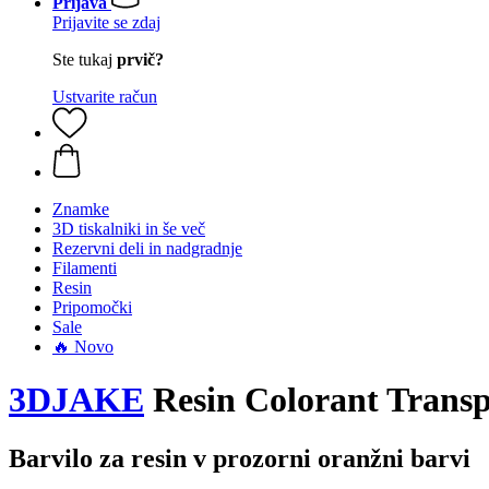
Prijava
Prijavite se zdaj
Ste tukaj
prvič?
Ustvarite račun
Znamke
3D tiskalniki in še več
Rezervni deli in nadgradnje
Filamenti
Resin
Pripomočki
Sale
🔥 Novo
3DJAKE
Resin Colorant Transp
Barvilo za resin v prozorni oranžni barvi