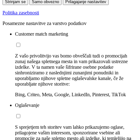
Strinjam se
Samo obvezno
Prilagajanje nastavitev
Politika zasebnosti
Posamezne nastavitve za varstvo podatkov
Customer match marketing
Z vašo privolitvijo vas bomo obveščali tudi o promocijah
zunaj našega spletnega mesta in vam prikazovali ustrezne
izdelke. V ta namen vaše šifrirane osebne podatke
sinhroniziramo z naslednjimi zunanjimi ponudniki in
uporabljamo njihove spletne oglaševalske kanale, če že
uporabljate njihove storitve:
Bing, Criteo, Meta, Google, LinkedIn, Pinterest, TikTok
Oglaševanje
S sprejetjem teh storitev vam lahko prikazujemo oglase,
prilagojene vašim interesom, sponzorirane vsebine ali
promocije za naše spletno mesto ali izdelke, ki temleljijo na