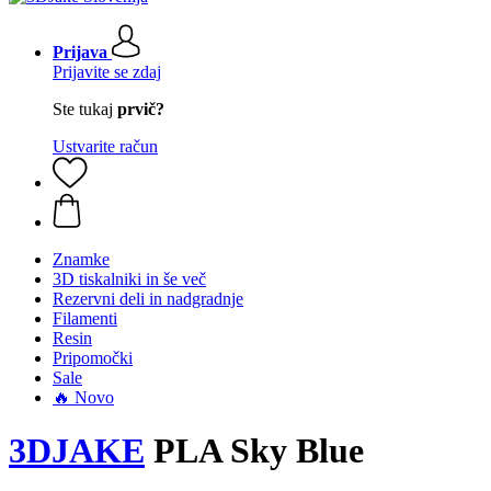
Prijava
Prijavite se zdaj
Ste tukaj
prvič?
Ustvarite račun
Znamke
3D tiskalniki in še več
Rezervni deli in nadgradnje
Filamenti
Resin
Pripomočki
Sale
🔥 Novo
3DJAKE
PLA Sky Blue