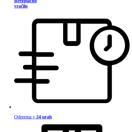
Brezplačno
vračilo
Odprema v
24 urah