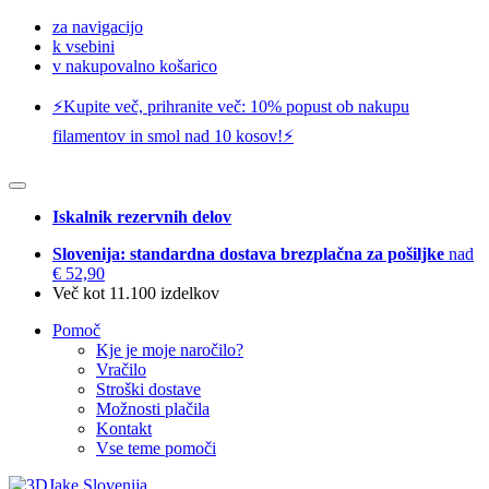
za navigacijo
k vsebini
v nakupovalno košarico
⚡️Kupite več, prihranite več: 10% popust ob nakupu
filamentov in smol nad 10 kosov!⚡️
Iskalnik rezervnih delov
Slovenija: standardna dostava brezplačna za pošiljke
nad
€ 52,90
Več kot 11.100 izdelkov
Pomoč
Kje je moje naročilo?
Vračilo
Stroški dostave
Možnosti plačila
Kontakt
Vse teme pomoči