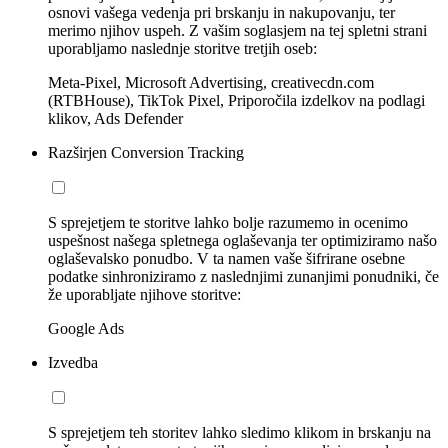
osnovi vašega vedenja pri brskanju in nakupovanju, ter
merimo njihov uspeh. Z vašim soglasjem na tej spletni strani
uporabljamo naslednje storitve tretjih oseb:
Meta-Pixel, Microsoft Advertising, creativecdn.com
(RTBHouse), TikTok Pixel, Priporočila izdelkov na podlagi
klikov, Ads Defender
Razširjen Conversion Tracking
S sprejetjem te storitve lahko bolje razumemo in ocenimo
uspešnost našega spletnega oglaševanja ter optimiziramo našo
oglaševalsko ponudbo. V ta namen vaše šifrirane osebne
podatke sinhroniziramo z naslednjimi zunanjimi ponudniki, če
že uporabljate njihove storitve:
Google Ads
Izvedba
S sprejetjem teh storitev lahko sledimo klikom in brskanju na