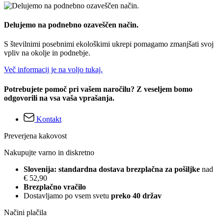
Delujemo na podnebno ozaveščen način.
S številnimi posebnimi ekološkimi ukrepi pomagamo zmanjšati svoj
vpliv na okolje in podnebje.
Več informacij je na voljo tukaj.
Potrebujete pomoč pri vašem naročilu? Z veseljem bomo
odgovorili na vsa vaša vprašanja.
Kontakt
Preverjena kakovost
Nakupujte varno in diskretno
Slovenija: standardna dostava brezplačna za pošiljke
nad
€ 52,90
Brezplačno vračilo
Dostavljamo po vsem svetu
preko 40 držav
Načini plačila