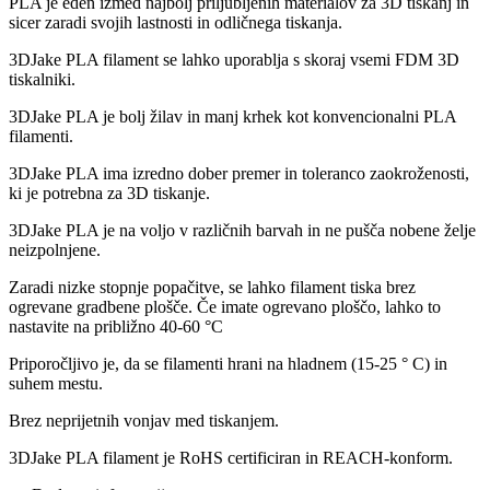
PLA je eden izmed najbolj priljubljenih materialov za 3D tiskanj in
sicer zaradi svojih lastnosti in odličnega tiskanja.
3DJake PLA filament se lahko uporablja s skoraj vsemi FDM 3D
tiskalniki.
3DJake PLA je bolj žilav in manj krhek kot konvencionalni PLA
filamenti.
3DJake PLA ima izredno dober premer in toleranco zaokroženosti,
ki je potrebna za 3D tiskanje.
3DJake PLA je na voljo v različnih barvah in ne pušča nobene želje
neizpolnjene.
Zaradi nizke stopnje popačitve, se lahko filament tiska brez
ogrevane gradbene plošče. Če imate ogrevano ploščo, lahko to
nastavite na približno 40-60 °C
Priporočljivo je, da se filamenti hrani na hladnem (15-25 ° C) in
suhem mestu.
Brez neprijetnih vonjav med tiskanjem.
3DJake PLA filament je RoHS certificiran in REACH-konform.