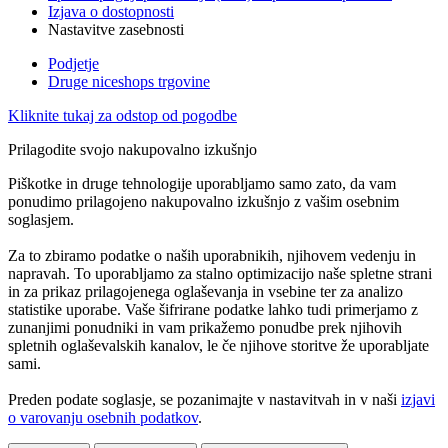
Izjava o dostopnosti
Nastavitve zasebnosti
Podjetje
Druge niceshops trgovine
Kliknite tukaj za odstop od pogodbe
Prilagodite svojo nakupovalno izkušnjo
Piškotke in druge tehnologije uporabljamo samo zato, da vam
ponudimo prilagojeno nakupovalno izkušnjo z vašim osebnim
soglasjem.
Za to zbiramo podatke o naših uporabnikih, njihovem vedenju in
napravah. To uporabljamo za stalno optimizacijo naše spletne strani
in za prikaz prilagojenega oglaševanja in vsebine ter za analizo
statistike uporabe. Vaše šifrirane podatke lahko tudi primerjamo z
zunanjimi ponudniki in vam prikažemo ponudbe prek njihovih
spletnih oglaševalskih kanalov, le če njihove storitve že uporabljate
sami.
Preden podate soglasje, se pozanimajte v nastavitvah in v naši
izjavi
o varovanju osebnih podatkov
.