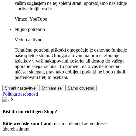
vašim soglasjem na tej spletni strani uporabljamo naslednje
storitve tretjih oseb:
Vimeo, YouTube
Nujno potrebno
Vedno aktivno
Tehnično potrebni piškotki omogočajo le osnovne funkcije
naše spletne strani. Omogočajo vam na primer zbiranje
izdelkov v vaši nakupovalni košarici ali dostop do vašega
uporabniškega računa. To pomeni, da o vas ne moremo
ničesar sklepati, prav tako dobljeni podatki ne bodo nikoli
posredovani tretjim osebam.
Shrani nastavitve
Strinjam se
Samo obvezno
Politika zasebnosti
Bist du im richtigen Shop?
Bitte wechsle zum Land
, das mit deiner Lieferadresse
übereinstimmt.