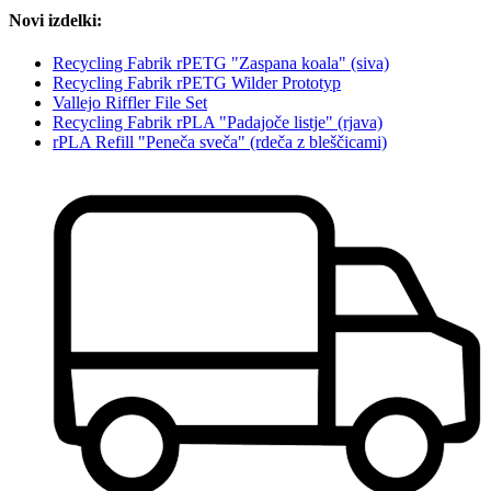
Novi izdelki:
Recycling Fabrik rPETG "Zaspana koala" (siva)
Recycling Fabrik rPETG Wilder Prototyp
Vallejo Riffler File Set
Recycling Fabrik rPLA "Padajoče listje" (rjava)
rPLA Refill "Peneča sveča" (rdeča z bleščicami)