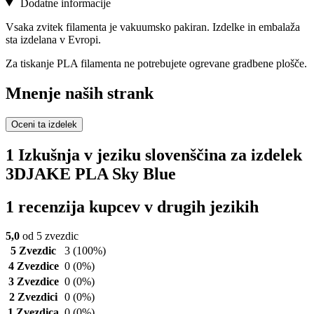
Dodatne informacije
Vsaka zvitek filamenta je vakuumsko pakiran. Izdelke in embalaža
sta izdelana v Evropi.
Za tiskanje PLA filamenta ne potrebujete ogrevane gradbene plošče.
Mnenje naših strank
Oceni ta izdelek
1 Izkušnja v jeziku slovenščina za izdelek
3DJAKE PLA Sky Blue
1 recenzija kupcev v drugih jezikih
5,0
od 5 zvezdic
5 Zvezdic
3
(100%)
4 Zvezdice
0
(0%)
3 Zvezdice
0
(0%)
2 Zvezdici
0
(0%)
1 Zvezdica
0
(0%)