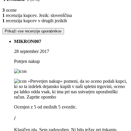
3
ocene
1
recenzija kupcev. Jezik: slovenščina
1
recenzija kupcev v drugih jezikih
Prikaži vse recenzije uporabnikov
MIKRON007
28 september 2017
Potrjen nakup
»Preverjen nakup« pomeni, da so oceno podali kupci,
ki so ta izdelek dejansko kupili v naši spletni trgovini, oceno
pa lahko odda vsak, ki ima pri nas ustvarjen uporabniški
račun.
Zaprite opombo
Ocenjen z 5 od možnih 5 zvezdic.
/
Klasičen pla. Sem zadovoljen. Ni bilo težav pri tiskanju.