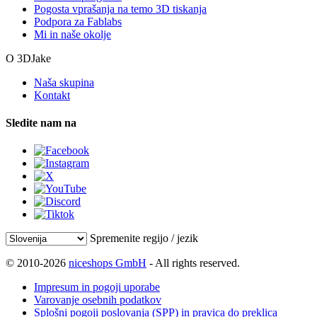
Pogosta vprašanja na temo 3D tiskanja
Podpora za Fablabs
Mi in naše okolje
O 3DJake
Naša skupina
Kontakt
Sledite nam na
Spremenite regijo / jezik
© 2010-2026
niceshops GmbH
- All rights reserved.
Impresum in pogoji uporabe
Varovanje osebnih podatkov
Splošni pogoji poslovanja (SPP) in pravica do preklica