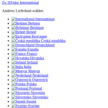
Zu 3DJake International
Anderes Lieferland wählen
International
Belgien
Belgique
België
България
Česká republika
Deutschland
España
France
Hrvatska
Ireland
Italia
Magyar
Nederland
Österreich
Polska
Portugal
Slovenija
Slovensko
Suomi
Sverige