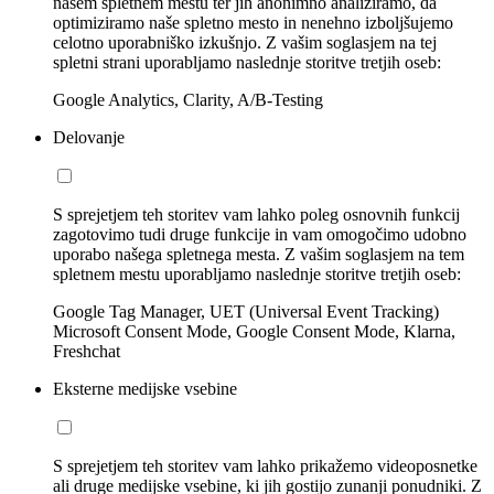
našem spletnem mestu ter jih anonimno analiziramo, da
optimiziramo naše spletno mesto in nenehno izboljšujemo
celotno uporabniško izkušnjo. Z vašim soglasjem na tej
spletni strani uporabljamo naslednje storitve tretjih oseb:
Google Analytics, Clarity, A/B-Testing
Delovanje
S sprejetjem teh storitev vam lahko poleg osnovnih funkcij
zagotovimo tudi druge funkcije in vam omogočimo udobno
uporabo našega spletnega mesta. Z vašim soglasjem na tem
spletnem mestu uporabljamo naslednje storitve tretjih oseb:
Google Tag Manager, UET (Universal Event Tracking)
Microsoft Consent Mode, Google Consent Mode, Klarna,
Freshchat
Eksterne medijske vsebine
S sprejetjem teh storitev vam lahko prikažemo videoposnetke
ali druge medijske vsebine, ki jih gostijo zunanji ponudniki. Z