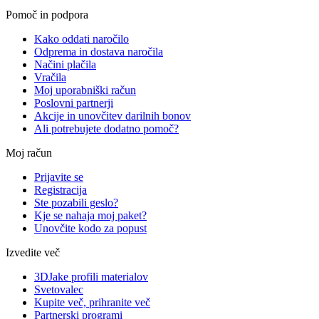
Pomoč in podpora
Kako oddati naročilo
Odprema in dostava naročila
Načini plačila
Vračila
Moj uporabniški račun
Poslovni partnerji
Akcije in unovčitev darilnih bonov
Ali potrebujete dodatno pomoč?
Moj račun
Prijavite se
Registracija
Ste pozabili geslo?
Kje se nahaja moj paket?
Unovčite kodo za popust
Izvedite več
3DJake profili materialov
Svetovalec
Kupite več, prihranite več
Partnerski programi