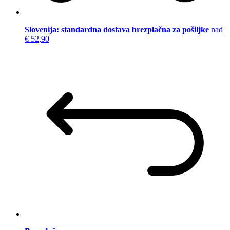
Slovenija: standardna dostava brezplačna za pošiljke
nad
€ 52,90