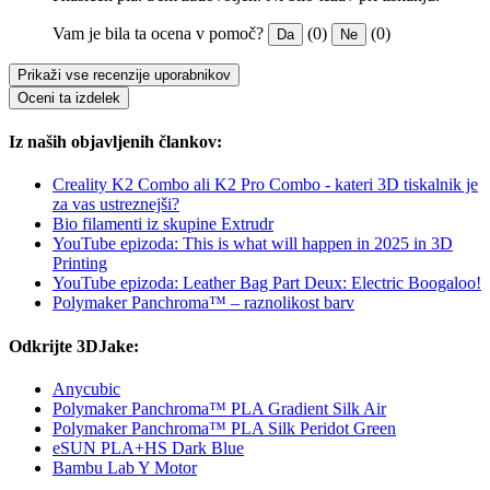
Vam je bila ta ocena v pomoč?
(0)
(0)
Da
Ne
Prikaži vse recenzije uporabnikov
Oceni ta izdelek
Iz naših objavljenih člankov:
Creality K2 Combo ali K2 Pro Combo - kateri 3D tiskalnik je
za vas ustreznejši?
Bio filamenti iz skupine Extrudr
YouTube epizoda: This is what will happen in 2025 in 3D
Printing
YouTube epizoda: Leather Bag Part Deux: Electric Boogaloo!
Polymaker Panchroma™ – raznolikost barv
Odkrijte 3DJake:
Anycubic
Polymaker Panchroma™ PLA Gradient Silk Air
Polymaker Panchroma™ PLA Silk Peridot Green
eSUN PLA+HS Dark Blue
Bambu Lab Y Motor