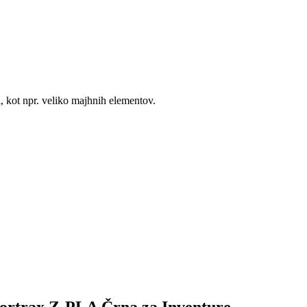
 kot npr. veliko majhnih elementov.
 Zortrax Z-PLA Črna za Inventure