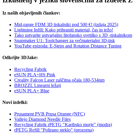
Iz naših objavljenih člankov:
Mid-range FDM 3D tiskalniki pod 500 €! (izdaja 2025)
Lightning Infill: Kako prihraniti material, čas in težo!
Tako ustvarite ustvarjalno litofansko svetilko s 3D -tiskalnikom
Snapmaker U1: Toolchanger za večmaterialni 3D-tisk
YouTube epizoda: E-Steps and Rotation Distance Tuning
Odkrijte 3DJake:
Recycling Fabrik
eSUN PLA+HS Pink
Creality Falcon Laser zaščitna očala 180-534nm
BROZZL Linearni ležaji
eSUN PLA+ Blue
Novi izdelki:
Prusament PVB Prusa Orange (NFC)
Vallejo Diamond Needle Files
Recycling Fabrik rPETG "Karibsko morje" (modra)
rPETG Refill "Polirano steklo" (prozorna)