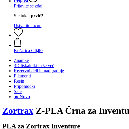
Prijava
Prijavite se zdaj
Ste tukaj
prvič?
Ustvarite račun
Košarica
€ 0,00
Znamke
3D tiskalniki in še več
Rezervni deli in nadgradnje
Filamenti
Resin
Pripomočki
Sale
🔥 Novo
Zortrax
Z-PLA Črna za Inventu
PLA za Zortrax Inventure