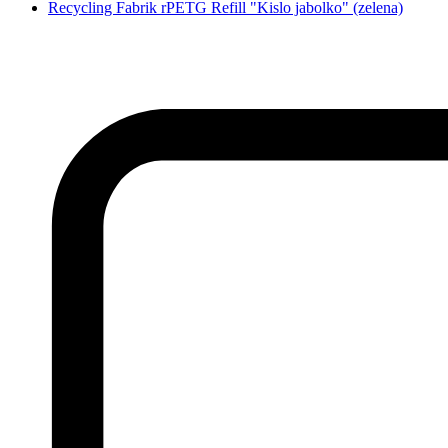
Recycling Fabrik rPETG Refill "Kislo jabolko" (zelena)