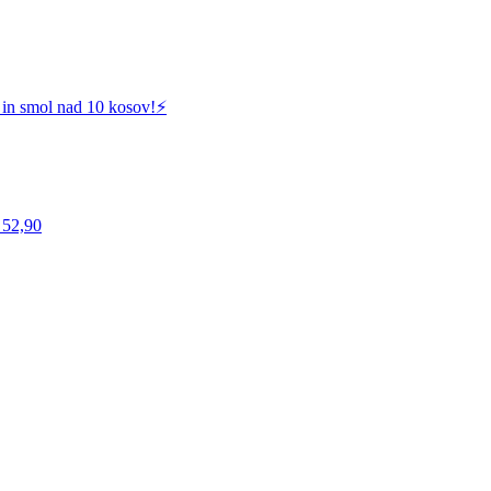
 in smol nad 10 kosov!⚡️
 52,90