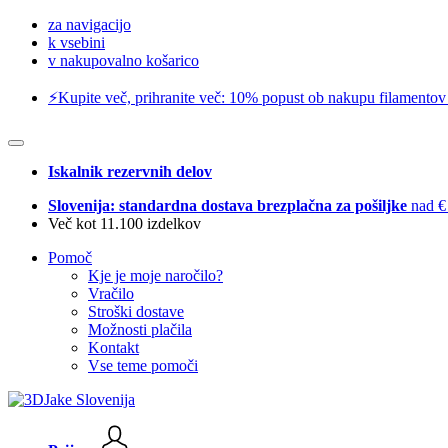
za navigacijo
k vsebini
v nakupovalno košarico
⚡️Kupite več, prihranite več: 10% popust ob nakupu filamentov
Iskalnik rezervnih delov
Slovenija: standardna dostava brezplačna za pošiljke
nad €
Več kot 11.100 izdelkov
Pomoč
Kje je moje naročilo?
Vračilo
Stroški dostave
Možnosti plačila
Kontakt
Vse teme pomoči