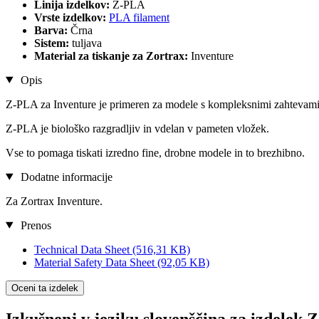
Linija izdelkov:
Z-PLA
Vrste izdelkov:
PLA filament
Barva:
Črna
Sistem:
tuljava
Material za tiskanje za Zortrax:
Inventure
Opis
Z-PLA za Inventure je primeren za modele s kompleksnimi zahtevami,
Z-PLA je biološko razgradljiv in vdelan v pameten vložek.
Vse to pomaga tiskati izredno fine, drobne modele in to brezhibno.
Dodatne informacije
Za Zortrax Inventure.
Prenos
Technical Data Sheet
(516,31 KB)
Material Safety Data Sheet
(92,05 KB)
Oceni ta izdelek
Izkušnenj v jeziku slovenščina za izdelek