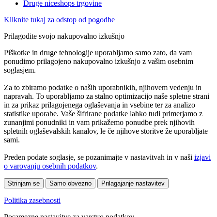
Druge niceshops trgovine
Kliknite tukaj za odstop od pogodbe
Prilagodite svojo nakupovalno izkušnjo
Piškotke in druge tehnologije uporabljamo samo zato, da vam
ponudimo prilagojeno nakupovalno izkušnjo z vašim osebnim
soglasjem.
Za to zbiramo podatke o naših uporabnikih, njihovem vedenju in
napravah. To uporabljamo za stalno optimizacijo naše spletne strani
in za prikaz prilagojenega oglaševanja in vsebine ter za analizo
statistike uporabe. Vaše šifrirane podatke lahko tudi primerjamo z
zunanjimi ponudniki in vam prikažemo ponudbe prek njihovih
spletnih oglaševalskih kanalov, le če njihove storitve že uporabljate
sami.
Preden podate soglasje, se pozanimajte v nastavitvah in v naši
izjavi
o varovanju osebnih podatkov
.
Strinjam se
Samo obvezno
Prilagajanje nastavitev
Politika zasebnosti
Posamezne nastavitve za varstvo podatkov