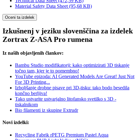
Technical Data Sheet
(472,59 KB)
Material Safety Data Sheet
(95,68 KB)
Oceni ta izdelek
Izkušnenj v jeziku slovenščina za izdelek
Zortrax Z-ASA Pro rumena
Iz naših objavljenih člankov:
Bambu Studio modifikatorji: kako optimizirati 3D tiskanje
točno tam, kjer je to pomembno!
YouTube epizoda: AI Generated Models Are Great! Just Not
For 3D Printing...
Izboljšanje drobne pisave pri 3D-tisku: tako bodo besedila
končno berljiva!
Tako ustvarite ustvarjalno litofansko svetilko s 3D -
tiskalnikom
Bio filamenti iz skupine Extrudr
Novi izdelki:
Recycling Fabrik rPETG Premium Pastel Aqua