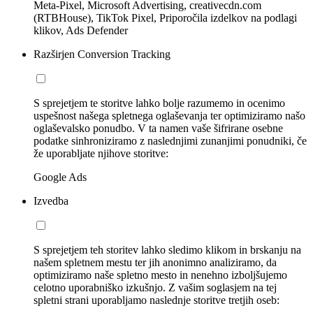
Meta-Pixel, Microsoft Advertising, creativecdn.com
(RTBHouse), TikTok Pixel, Priporočila izdelkov na podlagi
klikov, Ads Defender
Razširjen Conversion Tracking
S sprejetjem te storitve lahko bolje razumemo in ocenimo
uspešnost našega spletnega oglaševanja ter optimiziramo našo
oglaševalsko ponudbo. V ta namen vaše šifrirane osebne
podatke sinhroniziramo z naslednjimi zunanjimi ponudniki, če
že uporabljate njihove storitve:
Google Ads
Izvedba
S sprejetjem teh storitev lahko sledimo klikom in brskanju na
našem spletnem mestu ter jih anonimno analiziramo, da
optimiziramo naše spletno mesto in nenehno izboljšujemo
celotno uporabniško izkušnjo. Z vašim soglasjem na tej
spletni strani uporabljamo naslednje storitve tretjih oseb: