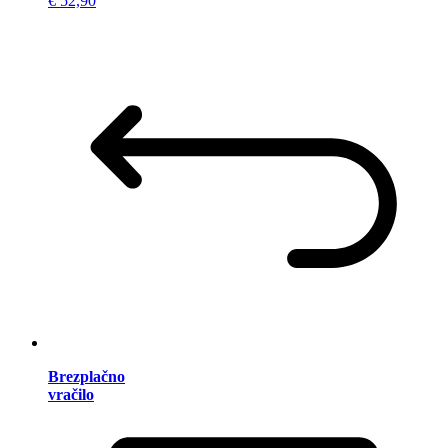
€ 52,90
Brezplačno
vračilo