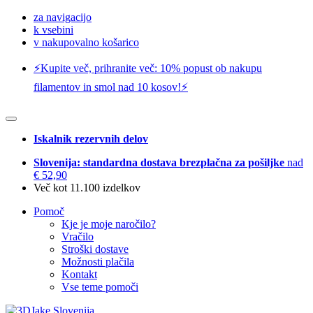
za navigacijo
k vsebini
v nakupovalno košarico
⚡️Kupite več, prihranite več: 10% popust ob nakupu
filamentov in smol nad 10 kosov!⚡️
Iskalnik rezervnih delov
Slovenija: standardna dostava brezplačna za pošiljke
nad
€ 52,90
Več kot 11.100 izdelkov
Pomoč
Kje je moje naročilo?
Vračilo
Stroški dostave
Možnosti plačila
Kontakt
Vse teme pomoči