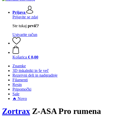
Prijava
Prijavite se zdaj
Ste tukaj
prvič?
Ustvarite račun
Košarica
€ 0,00
Znamke
3D tiskalniki in še več
Rezervni deli in nadgradnje
Filamenti
Resin
Pripomočki
Sale
🔥 Novo
Zortrax
Z-ASA Pro rumena