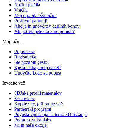
Načini plačila
Vračila
Moj uporabniški račun
Poslovni partnerji
Akcije in unovčitev darilnih bonov
Ali potrebujete dodatno pomoč?
Moj račun
Prijavite se
Registracija
Ste pozabili geslo?
Kje se nahaja moj paket?
Unovčite kodo za popust
Izvedite več
3DJake profili materialov
Svetovalec
Kupite več, prihranite več
Partnerski programi
Pogosta vprašanja na temo 3D tiskanja
Podpora za Fablabs
Mi in naše okolje