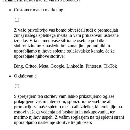
Customer match marketing
Z vašo privolitvijo vas bomo obveščali tudi o promocijah
zunaj našega spletnega mesta in vam prikazovali ustrezne
izdelke. V ta namen vaše šifrirane osebne podatke
sinhroniziramo z naslednjimi zunanjimi ponudniki in
uporabljamo njihove spletne oglaševalske kanale, če že
uporabljate njihove storitve:
Bing, Criteo, Meta, Google, LinkedIn, Pinterest, TikTok
Oglaševanje
S sprejetjem teh storitev vam lahko prikazujemo oglase,
prilagojene vašim interesom, sponzorirane vsebine ali
promocije za naše spletno mesto ali izdelke, ki temleljijo na
osnovi vašega vedenja pri brskanju in nakupovanju, ter
merimo njihov uspeh. Z vašim soglasjem na tej spletni strani
uporabljamo naslednje storitve tretjih oseb: