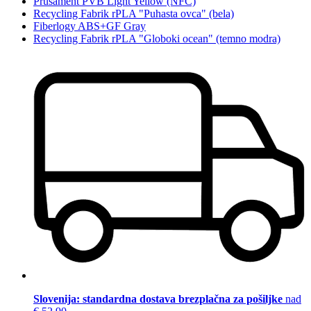
Prusament PVB Light Yellow (NFC)
Recycling Fabrik rPLA "Puhasta ovca" (bela)
Fiberlogy ABS+GF Gray
Recycling Fabrik rPLA "Globoki ocean" (temno modra)
Slovenija: standardna dostava brezplačna za pošiljke
nad