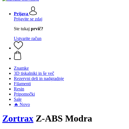
Prijava
Prijavite se zdaj
Ste tukaj
prvič?
Ustvarite račun
Znamke
3D tiskalniki in še več
Rezervni deli in nadgradnje
Filamenti
Resin
Pripomočki
Sale
🔥 Novo
Zortrax
Z-ABS Modra