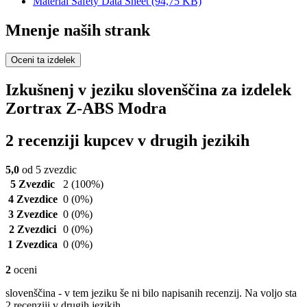
Material Safety Data Sheet
(94,75 KB)
Mnenje naših strank
Oceni ta izdelek
Izkušnenj v jeziku slovenščina za izdelek
Zortrax Z-ABS Modra
2 recenziji kupcev v drugih jezikih
5,0
od 5 zvezdic
5 Zvezdic
2
(100%)
4 Zvezdice
0
(0%)
3 Zvezdice
0
(0%)
2 Zvezdici
0
(0%)
1 Zvezdica
0
(0%)
2
oceni
slovenščina - v tem jeziku še ni bilo napisanih recenzij. Na voljo sta
2 recenziji v drugih jezikih.