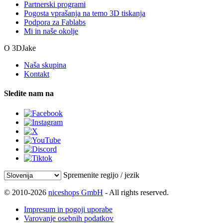
Partnerski programi
Pogosta vprašanja na temo 3D tiskanja
Podpora za Fablabs
Mi in naše okolje
O 3DJake
Naša skupina
Kontakt
Sledite nam na
Spremenite regijo / jezik
© 2010-2026
niceshops GmbH
- All rights reserved.
Impresum in pogoji uporabe
Varovanje osebnih podatkov