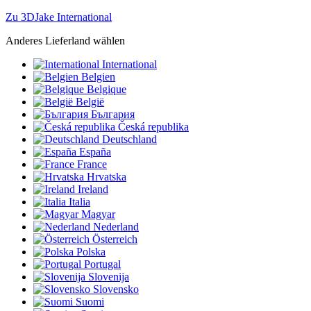
Zu 3DJake International
Anderes Lieferland wählen
International
Belgien
Belgique
België
България
Česká republika
Deutschland
España
France
Hrvatska
Ireland
Italia
Magyar
Nederland
Österreich
Polska
Portugal
Slovenija
Slovensko
Suomi