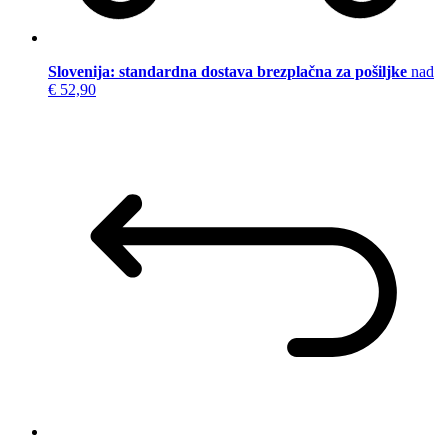
Slovenija: standardna dostava brezplačna za pošiljke
nad
€ 52,90