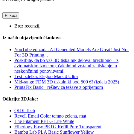
Prikaži
Brez recenzij.
Iz naših objavljenih člankov:
YouTube epizoda: AI Generated Models Are Great! Just Not
For 3D Printing...
Poskrbite, da bo vaš 3D tiskalnik deloval brezhibno – z
avtomatskim izmetom, čakalnimi vrstami za tiskanje in
neskončnimi ponovitvami!
Test izdelka: Elegoo Mars 4 Ultra
Mid-range FDM 3D tiskalniki pod 500 €! (izdaja 2025)
PrintaFix Basic - rešitev za težave z oprijemom
Odkrijte 3DJake:
QIDI Tech
Revell Email Color temno zelena, mat
The Filament PETG Lite White
Fiberlogy Easy PETG Refill Pure Transparent
Bambu Lab PLA Basic Sunflower Yellow