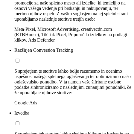
promocije za naše spletno mesto ali izdelke, ki temleljijo na
osnovi vašega vedenja pri brskanju in nakupovanju, ter
merimo njihov uspeh. Z vašim soglasjem na tej spletni strani
uporabljamo naslednje storitve tretjih oseb:
Meta-Pixel, Microsoft Advertising, creativecdn.com
(RTBHouse), TikTok Pixel, Priporočila izdelkov na podlagi
klikov, Ads Defender
Razširjen Conversion Tracking
S sprejetjem te storitve lahko bolje razumemo in ocenimo
uspešnost našega spletnega oglaševanja ter optimiziramo našo
oglaševalsko ponudbo. V ta namen vaše šifrirane osebne
podatke sinhroniziramo z naslednjimi zunanjimi ponudniki, če
že uporabljate njihove storitve:
Google Ads
Izvedba
S sprejetjem teh storitev lahko sledimo klikom in brskanju na