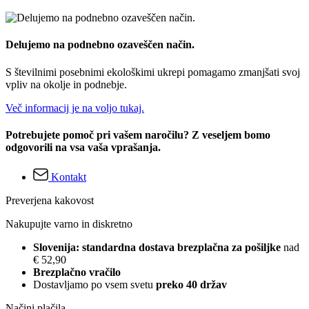
Delujemo na podnebno ozaveščen način.
S številnimi posebnimi ekološkimi ukrepi pomagamo zmanjšati svoj
vpliv na okolje in podnebje.
Več informacij je na voljo tukaj.
Potrebujete pomoč pri vašem naročilu? Z veseljem bomo
odgovorili na vsa vaša vprašanja.
Kontakt
Preverjena kakovost
Nakupujte varno in diskretno
Slovenija: standardna dostava brezplačna za pošiljke
nad
€ 52,90
Brezplačno vračilo
Dostavljamo po vsem svetu
preko 40 držav
Načini plačila