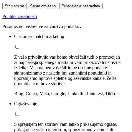
Strinjam se
Samo obvezno
Prilagajanje nastavitev
Politika zasebnosti
Posamezne nastavitve za varstvo podatkov
Customer match marketing
Z vašo privolitvijo vas bomo obveščali tudi o promocijah
zunaj našega spletnega mesta in vam prikazovali ustrezne
izdelke. V ta namen vaše šifrirane osebne podatke
sinhroniziramo z naslednjimi zunanjimi ponudniki in
uporabljamo njihove spletne oglaševalske kanale, če že
uporabljate njihove storitve:
Bing, Criteo, Meta, Google, LinkedIn, Pinterest, TikTok
Oglaševanje
S sprejetjem teh storitev vam lahko prikazujemo oglase,
prilagojene vašim interesom, sponzorirane vsebine ali