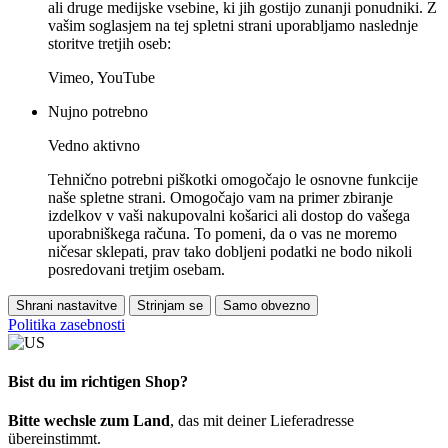
ali druge medijske vsebine, ki jih gostijo zunanji ponudniki. Z
vašim soglasjem na tej spletni strani uporabljamo naslednje
storitve tretjih oseb:
Vimeo, YouTube
Nujno potrebno
Vedno aktivno
Tehnično potrebni piškotki omogočajo le osnovne funkcije
naše spletne strani. Omogočajo vam na primer zbiranje
izdelkov v vaši nakupovalni košarici ali dostop do vašega
uporabniškega računa. To pomeni, da o vas ne moremo
ničesar sklepati, prav tako dobljeni podatki ne bodo nikoli
posredovani tretjim osebam.
Shrani nastavitve
Strinjam se
Samo obvezno
Politika zasebnosti
Bist du im richtigen Shop?
Bitte wechsle zum Land
, das mit deiner Lieferadresse
übereinstimmt.