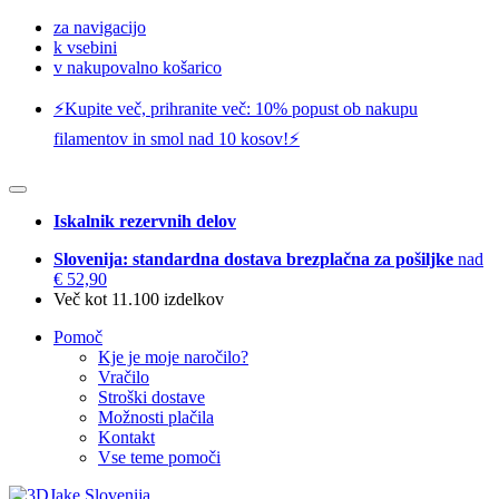
za navigacijo
k vsebini
v nakupovalno košarico
⚡️Kupite več, prihranite več: 10% popust ob nakupu
filamentov in smol nad 10 kosov!⚡️
Iskalnik rezervnih delov
Slovenija: standardna dostava brezplačna za pošiljke
nad
€ 52,90
Več kot 11.100 izdelkov
Pomoč
Kje je moje naročilo?
Vračilo
Stroški dostave
Možnosti plačila
Kontakt
Vse teme pomoči