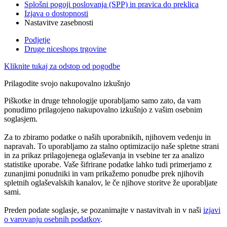
Splošni pogoji poslovanja (SPP) in pravica do preklica
Izjava o dostopnosti
Nastavitve zasebnosti
Podjetje
Druge niceshops trgovine
Kliknite tukaj za odstop od pogodbe
Prilagodite svojo nakupovalno izkušnjo
Piškotke in druge tehnologije uporabljamo samo zato, da vam
ponudimo prilagojeno nakupovalno izkušnjo z vašim osebnim
soglasjem.
Za to zbiramo podatke o naših uporabnikih, njihovem vedenju in
napravah. To uporabljamo za stalno optimizacijo naše spletne strani
in za prikaz prilagojenega oglaševanja in vsebine ter za analizo
statistike uporabe. Vaše šifrirane podatke lahko tudi primerjamo z
zunanjimi ponudniki in vam prikažemo ponudbe prek njihovih
spletnih oglaševalskih kanalov, le če njihove storitve že uporabljate
sami.
Preden podate soglasje, se pozanimajte v nastavitvah in v naši
izjavi
o varovanju osebnih podatkov
.