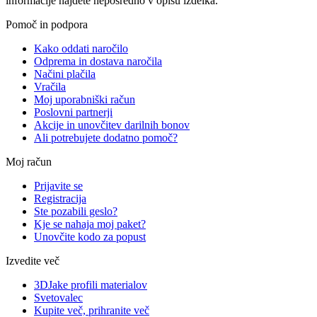
informacije najdete neposredno v opisu izdelka.
Pomoč in podpora
Kako oddati naročilo
Odprema in dostava naročila
Načini plačila
Vračila
Moj uporabniški račun
Poslovni partnerji
Akcije in unovčitev darilnih bonov
Ali potrebujete dodatno pomoč?
Moj račun
Prijavite se
Registracija
Ste pozabili geslo?
Kje se nahaja moj paket?
Unovčite kodo za popust
Izvedite več
3DJake profili materialov
Svetovalec
Kupite več, prihranite več