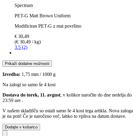
Spectrum
PET-G Matt Brown Uniform
Modificiran PET-G z mat površino
€ 30,49
(€ 30,49 / kg)
3.5 (2)
Prikaži dodatne možnosti
Izvedba:
1,75 mm / 1000 g
Na zalogi so samo še 4 kosi
Dostava do torek, 11. avgust
, v kolikor naročite do dne
nedelja do
23:59 ure
.
V našem skladišču so ostali samo še 4 kosi tega artikla. Nova zaloga
je na poti! Če je naročeno več, lahko to vpliva na datum dostave.
Dodajte v košarico