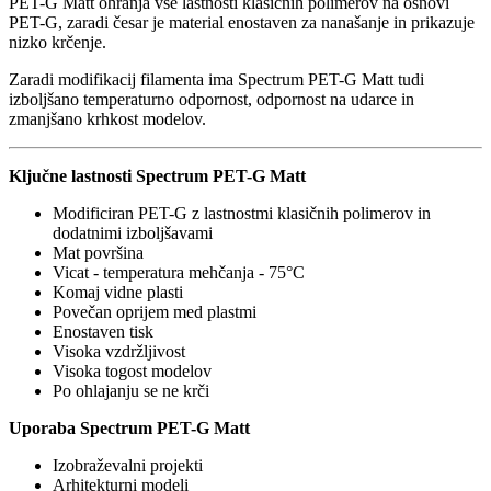
PET-G Matt ohranja vse lastnosti klasičnih polimerov na osnovi
PET-G, zaradi česar je material enostaven za nanašanje in prikazuje
nizko krčenje.
Zaradi modifikacij filamenta ima Spectrum PET-G Matt tudi
izboljšano temperaturno odpornost, odpornost na udarce in
zmanjšano krhkost modelov.
Ključne lastnosti Spectrum PET-G Matt
Modificiran PET-G z lastnostmi klasičnih polimerov in
dodatnimi izboljšavami
Mat površina
Vicat - temperatura mehčanja - 75°C
Komaj vidne plasti
Povečan oprijem med plastmi
Enostaven tisk
Visoka vzdržljivost
Visoka togost modelov
Po ohlajanju se ne krči
Uporaba Spectrum PET-G Matt
Izobraževalni projekti
Arhitekturni modeli