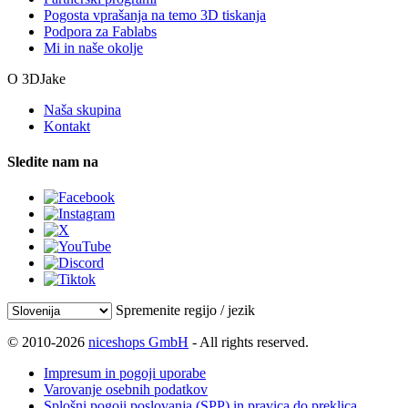
Pogosta vprašanja na temo 3D tiskanja
Podpora za Fablabs
Mi in naše okolje
O 3DJake
Naša skupina
Kontakt
Sledite nam na
Spremenite regijo / jezik
© 2010-2026
niceshops GmbH
- All rights reserved.
Impresum in pogoji uporabe
Varovanje osebnih podatkov
Splošni pogoji poslovanja (SPP) in pravica do preklica