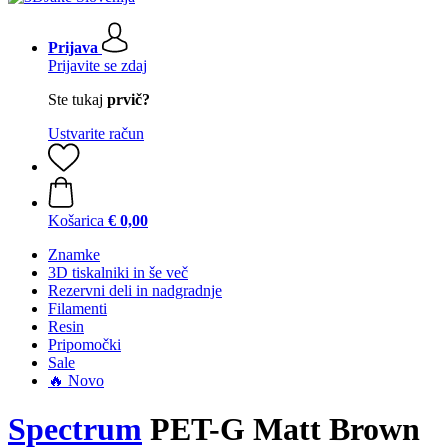
Prijava
Prijavite se zdaj
Ste tukaj
prvič?
Ustvarite račun
Košarica
€ 0,00
Znamke
3D tiskalniki in še več
Rezervni deli in nadgradnje
Filamenti
Resin
Pripomočki
Sale
🔥 Novo
Spectrum
PET-G Matt Brown