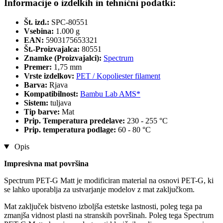
Informacije o izdelkih in tehnični podatki:
Št. izd.:
SPC-80551
Vsebina:
1.000 g
EAN:
5903175653321
Št.-Proizvajalca:
80551
Znamke (Proizvajalci):
Spectrum
Premer:
1,75 mm
Vrste izdelkov:
PET / Kopoliester filament
Barva:
Rjava
Kompatibilnost:
Bambu Lab AMS*
Sistem:
tuljava
Tip barve:
Mat
Prip. Temperatura predelave:
230 - 255 °C
Prip. temperatura podlage:
60 - 80 °C
Opis
Impresivna mat površina
Spectrum PET-G Matt je modificiran material na osnovi PET-G, ki
se lahko uporablja za ustvarjanje modelov z mat zaključkom.
Mat zaključek bistveno izboljša estetske lastnosti, poleg tega pa
zmanjša vidnost plasti na stranskih površinah. Poleg tega Spectrum