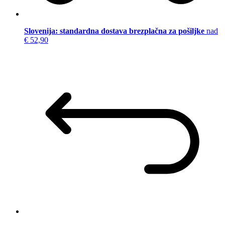
Slovenija: standardna dostava brezplačna za pošiljke
nad
€ 52,90