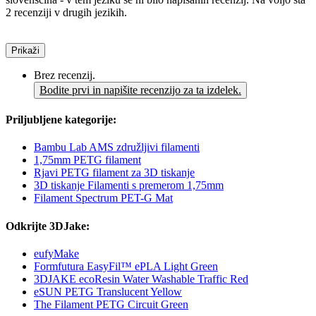
2 recenziji v drugih jezikih.
Prikaži
Brez recenzij.
Bodite prvi in napišite recenzijo za ta izdelek.
Priljubljene kategorije:
Bambu Lab AMS združljivi filamenti
1,75mm PETG filament
Rjavi PETG filament za 3D tiskanje
3D tiskanje Filamenti s premerom 1,75mm
Filament Spectrum PET-G Mat
Odkrijte 3DJake:
eufyMake
Formfutura EasyFil™ ePLA Light Green
3DJAKE ecoResin Water Washable Traffic Red
eSUN PETG Translucent Yellow
The Filament PETG Circuit Green