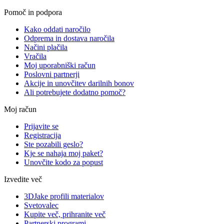
Pomoč in podpora
Kako oddati naročilo
Odprema in dostava naročila
Načini plačila
Vračila
Moj uporabniški račun
Poslovni partnerji
Akcije in unovčitev darilnih bonov
Ali potrebujete dodatno pomoč?
Moj račun
Prijavite se
Registracija
Ste pozabili geslo?
Kje se nahaja moj paket?
Unovčite kodo za popust
Izvedite več
3DJake profili materialov
Svetovalec
Kupite več, prihranite več
Partnerski programi