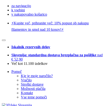
za navigacijo
k vsebini
v nakupovalno košarico
⚡️Kupite več, prihranite več: 10% popust ob nakupu
filamentov in smol nad 10 kosov!⚡️
Iskalnik rezervnih delov
Slovenija: standardna dostava brezplačna za pošiljke
nad
€ 52,90
Več kot 11.100 izdelkov
Pomoč
Kje je moje naročilo?
Vračilo
Stroški dostave
Možnosti plačila
Kontakt
Vse teme pomoči