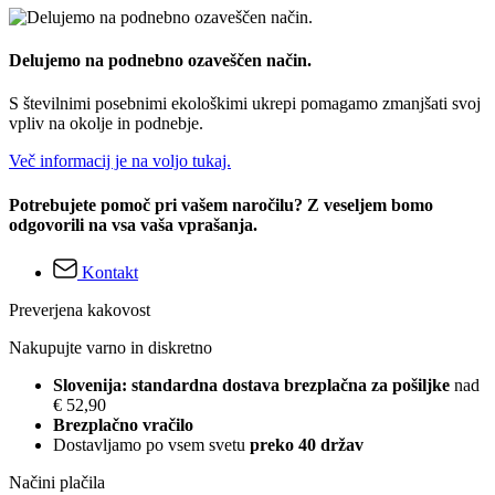
Delujemo na podnebno ozaveščen način.
S številnimi posebnimi ekološkimi ukrepi pomagamo zmanjšati svoj
vpliv na okolje in podnebje.
Več informacij je na voljo tukaj.
Potrebujete pomoč pri vašem naročilu? Z veseljem bomo
odgovorili na vsa vaša vprašanja.
Kontakt
Preverjena kakovost
Nakupujte varno in diskretno
Slovenija: standardna dostava brezplačna za pošiljke
nad
€ 52,90
Brezplačno vračilo
Dostavljamo po vsem svetu
preko 40 držav
Načini plačila