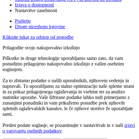
Izjava o dostopnosti
Nastavitve zasebnosti
Podjetje
Druge niceshops trgovine
Kliknite tukaj za odstop od pogodbe
Prilagodite svojo nakupovalno izkušnjo
Piškotke in druge tehnologije uporabljamo samo zato, da vam
ponudimo prilagojeno nakupovalno izkušnjo z vašim osebnim
soglasjem.
Za to zbiramo podatke o naših uporabnikih, njihovem vedenju in
napravah. To uporabljamo za stalno optimizacijo naše spletne strani
in za prikaz prilagojenega oglaševanja in vsebine ter za analizo
statistike uporabe. Vaše šifrirane podatke lahko tudi primerjamo z
zunanjimi ponudniki in vam prikažemo ponudbe prek njihovih
spletnih oglaševalskih kanalov, le če njihove storitve že uporabljate
sami.
Preden podate soglasje, se pozanimajte v nastavitvah in v naši
izjavi
o varovanju osebnih podatkov
.