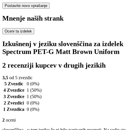
Postavite novo vprašanje
Mnenje naših strank
Oceni ta izdelek
Izkušnenj v jeziku slovenščina za izdelek
Spectrum PET-G Matt Brown Uniform
2 recenziji kupcev v drugih jezikih
3,5
od 5 zvezdic
5 Zvezdic
0
(0%)
4 Zvezdice
1
(50%)
3 Zvezdice
1
(50%)
2 Zvezdici
0
(0%)
1 Zvezdica
0
(0%)
2
oceni
slovenščina - v tem jeziku še ni bilo napisanih recenzij. Na voljo sta