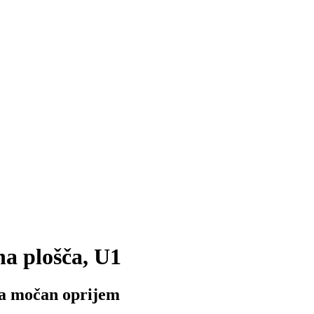
na plošča, U1
za močan oprijem