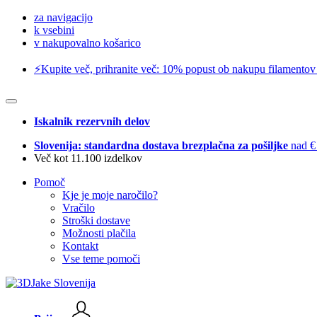
za navigacijo
k vsebini
v nakupovalno košarico
⚡️Kupite več, prihranite več: 10% popust ob nakupu filamentov
Iskalnik rezervnih delov
Slovenija: standardna dostava brezplačna za pošiljke
nad €
Več kot 11.100 izdelkov
Pomoč
Kje je moje naročilo?
Vračilo
Stroški dostave
Možnosti plačila
Kontakt
Vse teme pomoči