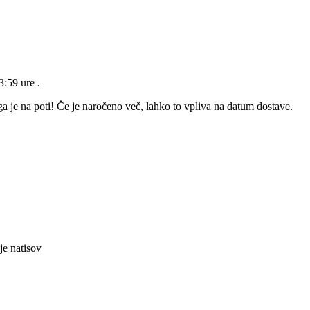
23:59 ure
.
a je na poti! Če je naročeno več, lahko to vpliva na datum dostave.
je natisov