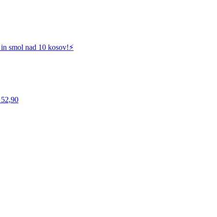
 in smol nad 10 kosov!⚡️
 52,90