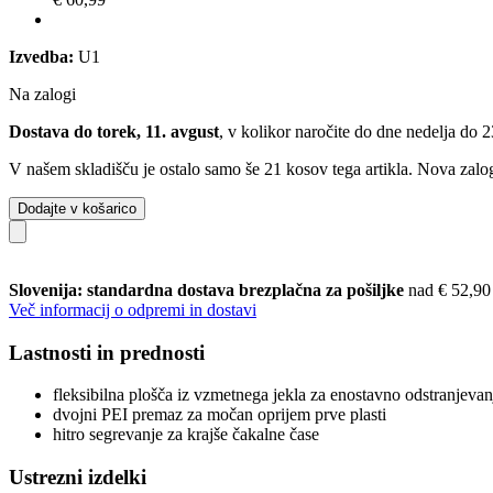
Izvedba:
U1
Na zalogi
Dostava do torek, 11. avgust
, v kolikor naročite do dne
nedelja do 
V našem skladišču je ostalo samo še 21 kosov tega artikla. Nova zalog
Dodajte v košarico
Slovenija: standardna dostava brezplačna za pošiljke
nad € 52,90
Več informacij o odpremi in dostavi
Lastnosti in prednosti
fleksibilna plošča iz vzmetnega jekla za enostavno odstranjevan
dvojni PEI premaz za močan oprijem prve plasti
hitro segrevanje za krajše čakalne čase
Ustrezni izdelki