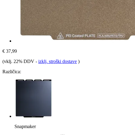
€ 37,99
(vklj. 22% DDV
-
izklj. stroški dostave
)
Različica:
Snapmaker