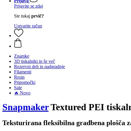
Prijava
Prijavite se zdaj
Ste tukaj
prvič?
Ustvarite račun
Znamke
3D tiskalniki in še več
Rezervni deli in nadgradnje
Filamenti
Resin
Pripomočki
Sale
🔥 Novo
Snapmaker
Textured PEI tiskal
Teksturirana fleksibilna gradbena plošča 