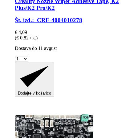
Creality
Nozzle Wiper Adhesive Tape, K2
Plus/K2 Pro/K2
Št. izd.: CRE-4004010278
€ 4,09
(€ 0,82 / k.)
Dostava do 11 avgust
Dodajte v košarico