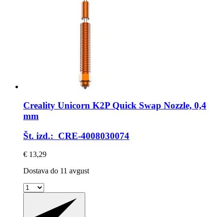
Creality
Unicorn K2P Quick Swap Nozzle, 0,4
mm
Št. izd.: CRE-4008030074
€ 13,29
Dostava do 11 avgust