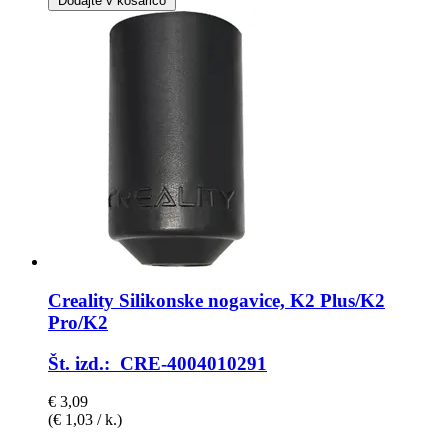
Dodajte v košarico
Creality
Silikonske nogavice, K2 Plus/K2
Pro/K2
Št. izd.: CRE-4004010291
€ 3,09
(€ 1,03 / k.)