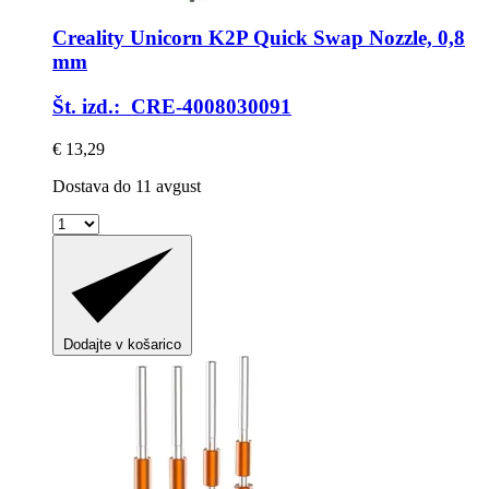
Creality
Unicorn K2P Quick Swap Nozzle, 0,8
mm
Št. izd.: CRE-4008030091
€ 13,29
Dostava do 11 avgust
Dodajte v košarico