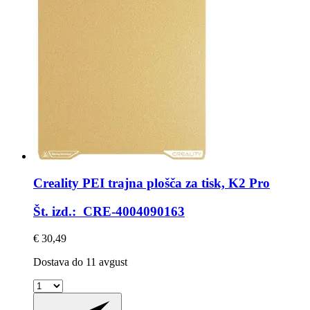
Creality
PEI trajna plošča za tisk, K2 Pro
Št. izd.: CRE-4004090163
€ 30,49
Dostava do 11 avgust