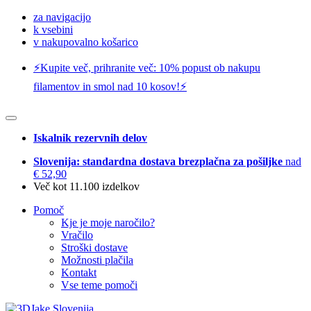
za navigacijo
k vsebini
v nakupovalno košarico
⚡️Kupite več, prihranite več: 10% popust ob nakupu
filamentov in smol nad 10 kosov!⚡️
Iskalnik rezervnih delov
Slovenija: standardna dostava brezplačna za pošiljke
nad
€ 52,90
Več kot 11.100 izdelkov
Pomoč
Kje je moje naročilo?
Vračilo
Stroški dostave
Možnosti plačila
Kontakt
Vse teme pomoči