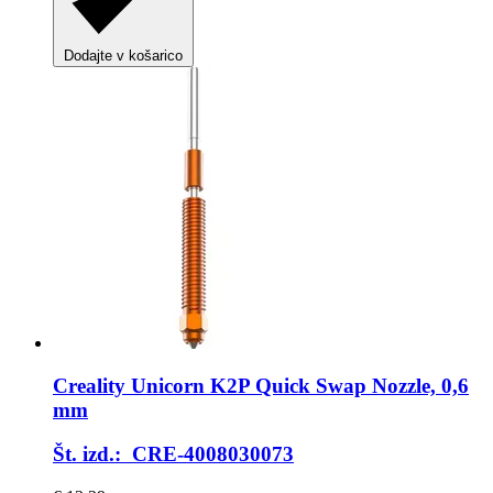
Dodajte v košarico
Creality
Unicorn K2P Quick Swap Nozzle, 0,6
mm
Št. izd.: CRE-4008030073