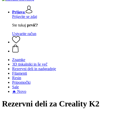
Prijava
Prijavite se zdaj
Ste tukaj
prvič?
Ustvarite račun
Znamke
3D tiskalniki in še več
Rezervni deli in nadgradnje
Filamenti
Resin
Pripomočki
Sale
🔥 Novo
Rezervni deli za Creality K2