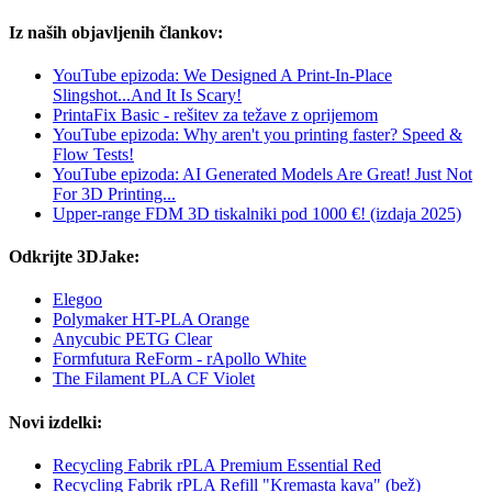
Iz naših objavljenih člankov:
YouTube epizoda: We Designed A Print-In-Place
Slingshot...And It Is Scary!
PrintaFix Basic - rešitev za težave z oprijemom
YouTube epizoda: Why aren't you printing faster? Speed &
Flow Tests!
YouTube epizoda: AI Generated Models Are Great! Just Not
For 3D Printing...
Upper-range FDM 3D tiskalniki pod 1000 €! (izdaja 2025)
Odkrijte 3DJake:
Elegoo
Polymaker HT-PLA Orange
Anycubic PETG Clear
Formfutura ReForm - rApollo White
The Filament PLA CF Violet
Novi izdelki:
Recycling Fabrik rPLA Premium Essential Red
Recycling Fabrik rPLA Refill "Kremasta kava" (bež)