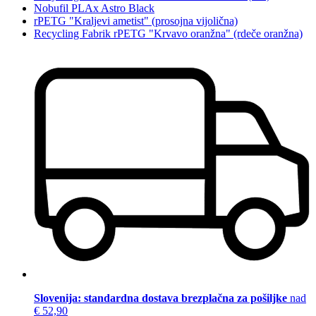
Nobufil PLAx Astro Black
rPETG "Kraljevi ametist" (prosojna vijolična)
Recycling Fabrik rPETG "Krvavo oranžna" (rdeče oranžna)
Slovenija: standardna dostava brezplačna za pošiljke
nad
€ 52,90