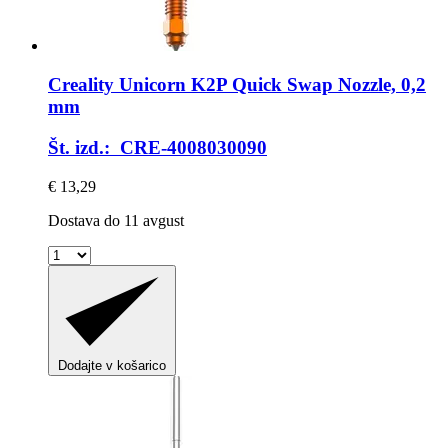
Creality
Unicorn K2P Quick Swap Nozzle, 0,2
mm
Št. izd.: CRE-4008030090
€ 13,29
Dostava do 11 avgust
Dodajte v košarico