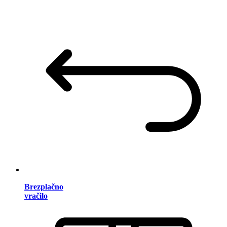
Brezplačno
vračilo