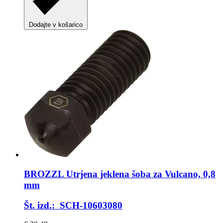
Dodajte v košarico
BROZZL
Utrjena jeklena šoba za Vulcano, 0,8
mm
Št. izd.: SCH-10603080