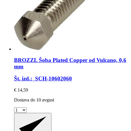
BROZZL
Šoba Plated Copper od Vulcano, 0,6
mm
Št. izd.: SCH-10602060
€ 14,59
Dostava do 10 avgust