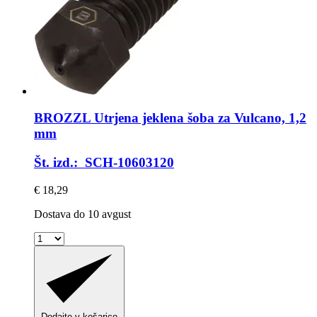
BROZZL
Utrjena jeklena šoba za Vulcano, 1,2
mm
Št. izd.: SCH-10603120
€ 18,29
Dostava do 10 avgust
Dodajte v košarico