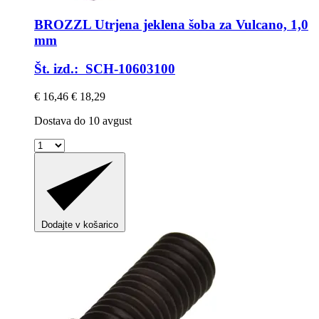
BROZZL
Utrjena jeklena šoba za Vulcano, 1,0
mm
Št. izd.: SCH-10603100
€ 16,46
€ 18,29
Dostava do 10 avgust
Dodajte v košarico