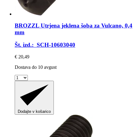
BROZZL
Utrjena jeklena šoba za Vulcano, 0,4
mm
Št. izd.: SCH-10603040
€ 20,49
Dostava do 10 avgust
Dodajte v košarico