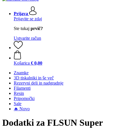
Prijava
Prijavite se zdaj
Ste tukaj
prvič?
Ustvarite račun
Košarica
€ 0,00
Znamke
3D tiskalniki in še več
Rezervni deli in nadgradnje
Filamenti
Resin
Pripomočki
Sale
🔥 Novo
Dodatki za FLSUN Super