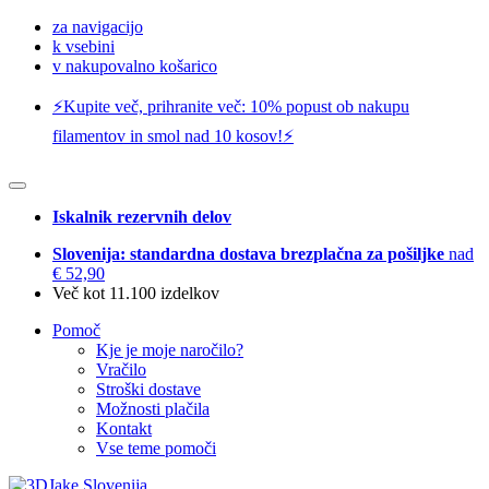
za navigacijo
k vsebini
v nakupovalno košarico
⚡️Kupite več, prihranite več: 10% popust ob nakupu
filamentov in smol nad 10 kosov!⚡️
Iskalnik rezervnih delov
Slovenija: standardna dostava brezplačna za pošiljke
nad
€ 52,90
Več kot 11.100 izdelkov
Pomoč
Kje je moje naročilo?
Vračilo
Stroški dostave
Možnosti plačila
Kontakt
Vse teme pomoči