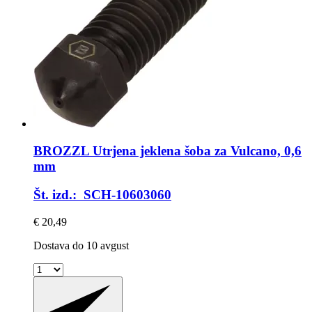
BROZZL
Utrjena jeklena šoba za Vulcano, 0,6
mm
Št. izd.: SCH-10603060
€ 20,49
Dostava do 10 avgust