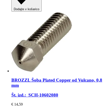
Dodajte v košarico
BROZZL
Šoba Plated Copper od Vulcano, 0,8
mm
Št. izd.: SCH-10602080
€ 14,59