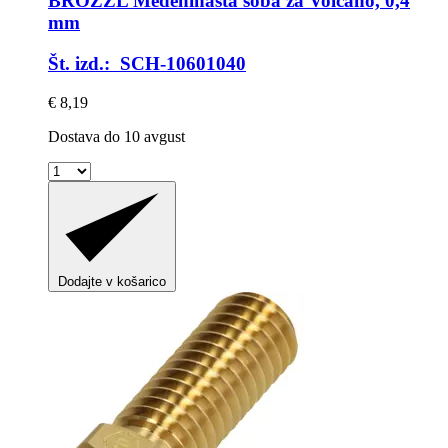
BROZZL
Medeninasta šoba za Volcano, 0,4
mm
Št. izd.: SCH-10601040
€ 8,19
Dostava do 10 avgust
Dodajte v košarico