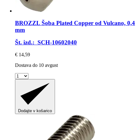
BROZZL
Šoba Plated Copper od Vulcano, 0,4
mm
Št. izd.: SCH-10602040
€ 14,59
Dostava do 10 avgust
Dodajte v košarico