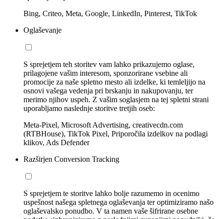
Bing, Criteo, Meta, Google, LinkedIn, Pinterest, TikTok
Oglaševanje
S sprejetjem teh storitev vam lahko prikazujemo oglase,
prilagojene vašim interesom, sponzorirane vsebine ali
promocije za naše spletno mesto ali izdelke, ki temleljijo na
osnovi vašega vedenja pri brskanju in nakupovanju, ter
merimo njihov uspeh. Z vašim soglasjem na tej spletni strani
uporabljamo naslednje storitve tretjih oseb:
Meta-Pixel, Microsoft Advertising, creativecdn.com
(RTBHouse), TikTok Pixel, Priporočila izdelkov na podlagi
klikov, Ads Defender
Razširjen Conversion Tracking
S sprejetjem te storitve lahko bolje razumemo in ocenimo
uspešnost našega spletnega oglaševanja ter optimiziramo našo
oglaševalsko ponudbo. V ta namen vaše šifrirane osebne