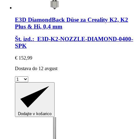
E3D
DiamondBack Düse za Creality K2, K2
Plus & Hi, 0,4 mm
Št. izd.: E3D-K2-NOZZLE-DIAMOND-0400-
SPK
€ 152,99
Dostava do 12 avgust
Dodajte v košarico