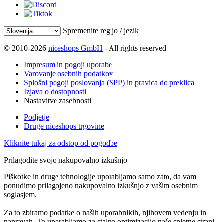
Spremenite regijo / jezik
© 2010-2026
niceshops GmbH
- All rights reserved.
Impresum in pogoji uporabe
Varovanje osebnih podatkov
Splošni pogoji poslovanja (SPP) in pravica do preklica
Izjava o dostopnosti
Nastavitve zasebnosti
Podjetje
Druge niceshops trgovine
Kliknite tukaj za odstop od pogodbe
Prilagodite svojo nakupovalno izkušnjo
Piškotke in druge tehnologije uporabljamo samo zato, da vam
ponudimo prilagojeno nakupovalno izkušnjo z vašim osebnim
soglasjem.
Za to zbiramo podatke o naših uporabnikih, njihovem vedenju in
napravah. To uporabljamo za stalno optimizacijo naše spletne strani