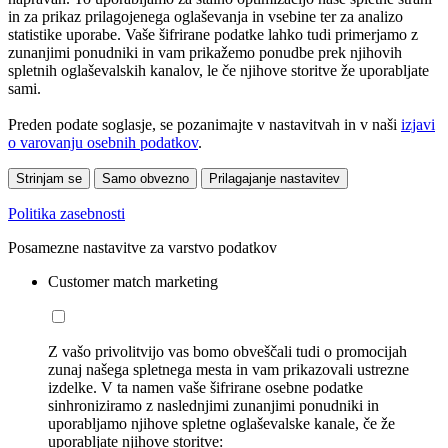
in za prikaz prilagojenega oglaševanja in vsebine ter za analizo
statistike uporabe. Vaše šifrirane podatke lahko tudi primerjamo z
zunanjimi ponudniki in vam prikažemo ponudbe prek njihovih
spletnih oglaševalskih kanalov, le če njihove storitve že uporabljate
sami.
Preden podate soglasje, se pozanimajte v nastavitvah in v naši
izjavi
o varovanju osebnih podatkov
.
Strinjam se
Samo obvezno
Prilagajanje nastavitev
Politika zasebnosti
Posamezne nastavitve za varstvo podatkov
Customer match marketing
Z vašo privolitvijo vas bomo obveščali tudi o promocijah
zunaj našega spletnega mesta in vam prikazovali ustrezne
izdelke. V ta namen vaše šifrirane osebne podatke
sinhroniziramo z naslednjimi zunanjimi ponudniki in
uporabljamo njihove spletne oglaševalske kanale, če že
uporabljate njihove storitve: