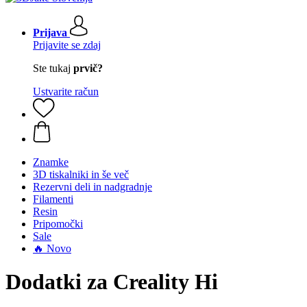
Prijava
Prijavite se zdaj
Ste tukaj
prvič?
Ustvarite račun
Znamke
3D tiskalniki in še več
Rezervni deli in nadgradnje
Filamenti
Resin
Pripomočki
Sale
🔥 Novo
Dodatki za Creality Hi