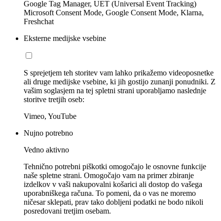
Google Tag Manager, UET (Universal Event Tracking)
Microsoft Consent Mode, Google Consent Mode, Klarna,
Freshchat
Eksterne medijske vsebine
S sprejetjem teh storitev vam lahko prikažemo videoposnetke
ali druge medijske vsebine, ki jih gostijo zunanji ponudniki. Z
vašim soglasjem na tej spletni strani uporabljamo naslednje
storitve tretjih oseb:
Vimeo, YouTube
Nujno potrebno
Vedno aktivno
Tehnično potrebni piškotki omogočajo le osnovne funkcije
naše spletne strani. Omogočajo vam na primer zbiranje
izdelkov v vaši nakupovalni košarici ali dostop do vašega
uporabniškega računa. To pomeni, da o vas ne moremo
ničesar sklepati, prav tako dobljeni podatki ne bodo nikoli
posredovani tretjim osebam.