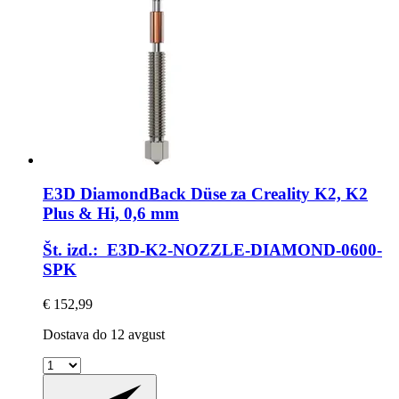
E3D
DiamondBack Düse za Creality K2, K2
Plus & Hi, 0,6 mm
Št. izd.: E3D-K2-NOZZLE-DIAMOND-0600-
SPK
€ 152,99
Dostava do 12 avgust