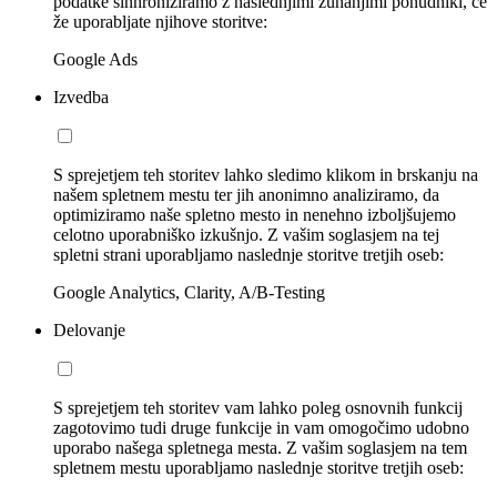
podatke sinhroniziramo z naslednjimi zunanjimi ponudniki, če
že uporabljate njihove storitve:
Google Ads
Izvedba
S sprejetjem teh storitev lahko sledimo klikom in brskanju na
našem spletnem mestu ter jih anonimno analiziramo, da
optimiziramo naše spletno mesto in nenehno izboljšujemo
celotno uporabniško izkušnjo. Z vašim soglasjem na tej
spletni strani uporabljamo naslednje storitve tretjih oseb:
Google Analytics, Clarity, A/B-Testing
Delovanje
S sprejetjem teh storitev vam lahko poleg osnovnih funkcij
zagotovimo tudi druge funkcije in vam omogočimo udobno
uporabo našega spletnega mesta. Z vašim soglasjem na tem
spletnem mestu uporabljamo naslednje storitve tretjih oseb: