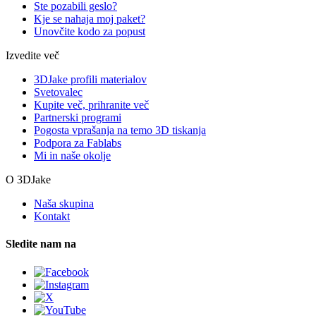
Ste pozabili geslo?
Kje se nahaja moj paket?
Unovčite kodo za popust
Izvedite več
3DJake profili materialov
Svetovalec
Kupite več, prihranite več
Partnerski programi
Pogosta vprašanja na temo 3D tiskanja
Podpora za Fablabs
Mi in naše okolje
O 3DJake
Naša skupina
Kontakt
Sledite nam na