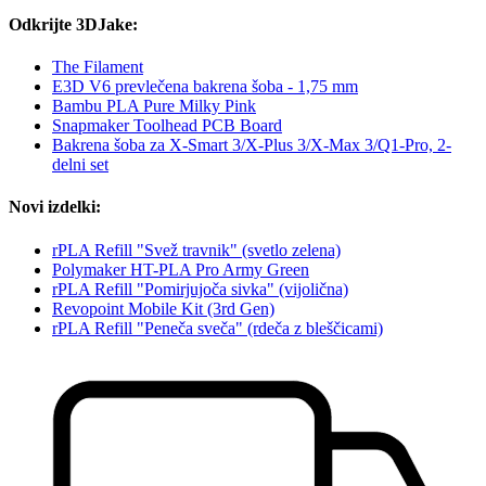
Odkrijte 3DJake:
The Filament
E3D V6 prevlečena bakrena šoba - 1,75 mm
Bambu PLA Pure Milky Pink
Snapmaker Toolhead PCB Board
Bakrena šoba za X-Smart 3/X-Plus 3/X-Max 3/Q1-Pro, 2-
delni set
Novi izdelki:
rPLA Refill "Svež travnik" (svetlo zelena)
Polymaker HT-PLA Pro Army Green
rPLA Refill "Pomirjujoča sivka" (vijolična)
Revopoint Mobile Kit (3rd Gen)
rPLA Refill "Peneča sveča" (rdeča z bleščicami)