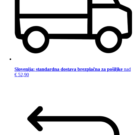
Slovenija: standardna dostava brezplačna za pošiljke
nad
€ 52,90