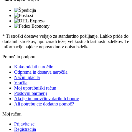
* Ti stroški dostave veljajo za standardno pošiljanje. Lahko pride do
dodatnih stroškov, npr. zaradi teže, velikosti ali lastnosti izdelkov. Te
informacije najdete neposredno v opisu izdelka.
Pomoč in podpora
Kako oddati naročilo
Odprema in dostava naročila
Načini plačila
Vračila
Moj uporabniški račun
Poslovni partnerji
Akcije in unovčitev darilnih bonov
Ali potrebujete dodatno pomoč?
Moj račun
Prijavite se
Registracija