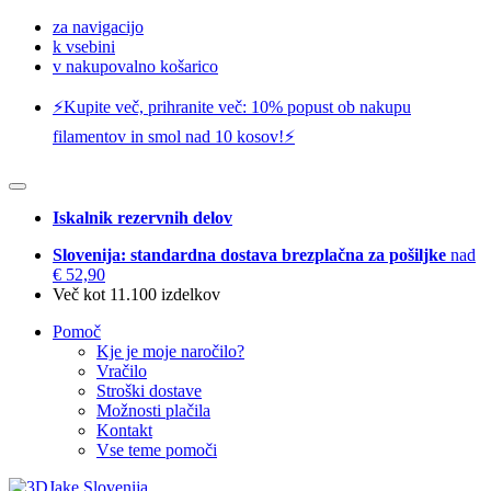
za navigacijo
k vsebini
v nakupovalno košarico
⚡️Kupite več, prihranite več: 10% popust ob nakupu
filamentov in smol nad 10 kosov!⚡️
Iskalnik rezervnih delov
Slovenija: standardna dostava brezplačna za pošiljke
nad
€ 52,90
Več kot 11.100 izdelkov
Pomoč
Kje je moje naročilo?
Vračilo
Stroški dostave
Možnosti plačila
Kontakt
Vse teme pomoči