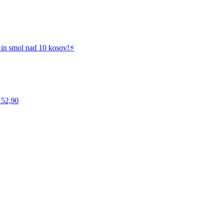
 in smol nad 10 kosov!⚡️
 52,90