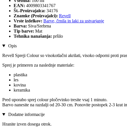
Vsebina:
100 ml
EAN:
4009803341767
Št.-Proizvajalca:
34176
Znamke (Proizvajalci):
Revell
Vrste izdelkov:
Barve, črnila in laki za ustvarjanje
Barva:
Siva/Srebrna
Tip barve:
Mat
Tehnika nanašanja:
pršilo
Opis
Revell Spreji Colour so visokotlačni akrilati, visoko odporni proti pras
Sprej je primeren za naslednje materiale:
plastika
les
kovina
keramika
Pred uporabo sprej colour pločevinko tresite vsaj 1 minuto.
Barvo nanesite na razdalji od 20-30 cm. Ponovite postopek 2-3 krat in 
Dodatne informacije
Hranite izven dosega otrok.