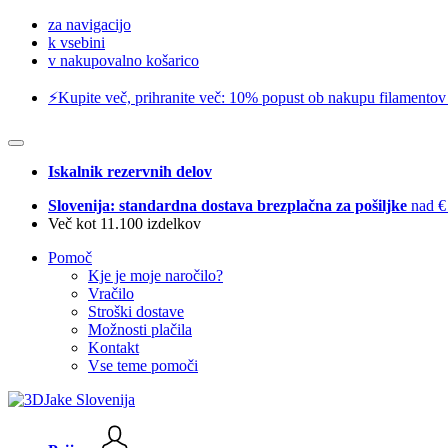
za navigacijo
k vsebini
v nakupovalno košarico
⚡️Kupite več, prihranite več: 10% popust ob nakupu filamentov
Iskalnik rezervnih delov
Slovenija: standardna dostava brezplačna za pošiljke
nad €
Več kot 11.100 izdelkov
Pomoč
Kje je moje naročilo?
Vračilo
Stroški dostave
Možnosti plačila
Kontakt
Vse teme pomoči