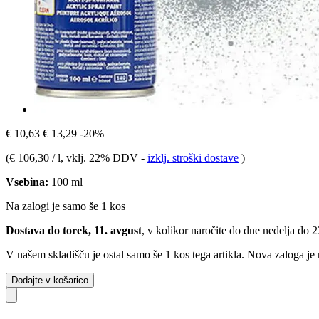
€ 10,63
€ 13,29
-20%
(
€ 106,30 / l
, vklj. 22% DDV
-
izklj. stroški dostave
)
Vsebina:
100 ml
Na zalogi je samo še 1 kos
Dostava do torek, 11. avgust
, v kolikor naročite do dne
nedelja do 
V našem skladišču je ostal samo še 1 kos tega artikla. Nova zaloga je
Dodajte v košarico