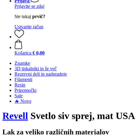
Prijava
Prijavite se zdaj
Ste tukaj
prvič?
Ustvarite račun
Košarica
€ 0,00
Znamke
3D tiskalniki in še več
Rezervni deli in nadgradnje
Filamenti
Resin
Pripomočki
Sale
🔥 Novo
Revell
Svetlo siv sprej, mat USA
Lak za veliko različnih materialov