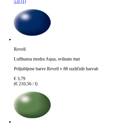
5.0 (1)
Revell
Lufthansa modra Aqua, svilnato mat
Priljubljene barve Revell v 88 različnih barvah
€ 3,79
(€ 210,56 / l)