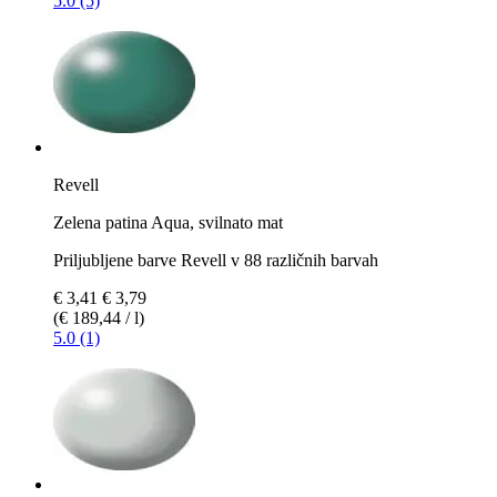
5.0 (5)
Revell
Zelena patina Aqua, svilnato mat
Priljubljene barve Revell v 88 različnih barvah
€ 3,41
€ 3,79
(€ 189,44 / l)
5.0 (1)