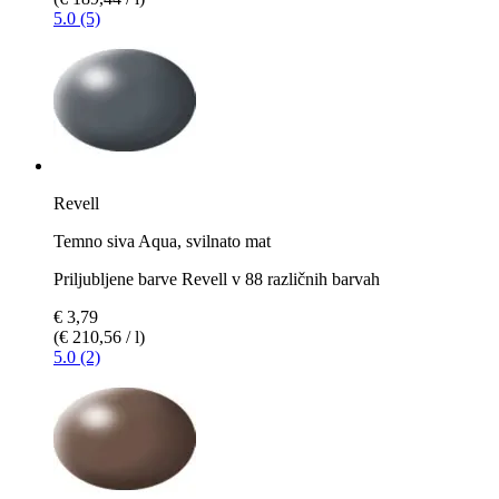
5.0 (5)
Revell
Temno siva Aqua, svilnato mat
Priljubljene barve Revell v 88 različnih barvah
€ 3,79
(€ 210,56 / l)
5.0 (2)