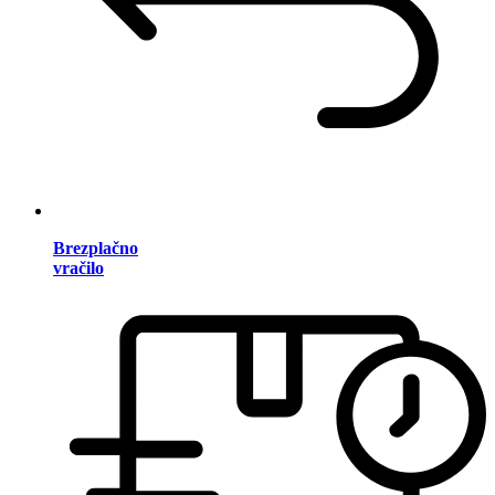
Brezplačno
vračilo