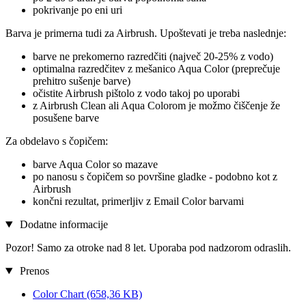
pokrivanje po eni uri
Barva je primerna tudi za Airbrush. Upoštevati je treba naslednje:
barve ne prekomerno razredčiti (največ 20-25% z vodo)
optimalna razredčitev z mešanico Aqua Color (preprečuje
prehitro sušenje barve)
očistite Airbrush pištolo z vodo takoj po uporabi
z Airbrush Clean ali Aqua Colorom je možmo čiščenje že
posušene barve
Za obdelavo s čopičem:
barve Aqua Color so mazave
po nanosu s čopičem so površine gladke - podobno kot z
Airbrush
končni rezultat, primerljiv z Email Color barvami
Dodatne informacije
Pozor! Samo za otroke nad 8 let. Uporaba pod nadzorom odraslih.
Prenos
Color Chart
(658,36 KB)