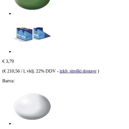
€ 3,79
(
€ 210,56 / l
, vklj. 22% DDV
-
izklj. stroški dostave
)
Barva: