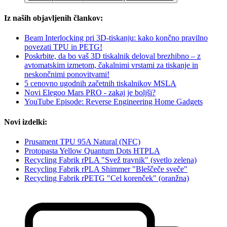
Iz naših objavljenih člankov:
Beam Interlocking pri 3D-tiskanju: kako končno pravilno
povezati TPU in PETG!
Poskrbite, da bo vaš 3D tiskalnik deloval brezhibno – z
avtomatskim izmetom, čakalnimi vrstami za tiskanje in
neskončnimi ponovitvami!
5 cenovno ugodnih začetnih tiskalnikov MSLA
Novi Elegoo Mars PRO - zakaj je boljši?
YouTube Episode: Reverse Engineering Home Gadgets
Novi izdelki:
Prusament TPU 95A Natural (NFC)
Protopasta Yellow Quantum Dots HTPLA
Recycling Fabrik rPLA "Svež travnik" (svetlo zelena)
Recycling Fabrik rPLA Shimmer "Bleščeče sveče"
Recycling Fabrik rPETG "Cel korenček" (oranžna)