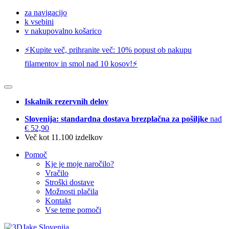
za navigacijo
k vsebini
v nakupovalno košarico
⚡️Kupite več, prihranite več: 10% popust ob nakupu
filamentov in smol nad 10 kosov!⚡️
Iskalnik rezervnih delov
Slovenija: standardna dostava brezplačna za pošiljke
nad
€ 52,90
Več kot 11.100 izdelkov
Pomoč
Kje je moje naročilo?
Vračilo
Stroški dostave
Možnosti plačila
Kontakt
Vse teme pomoči