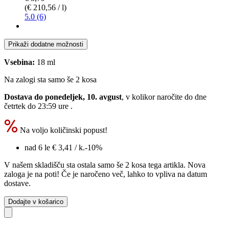
(€ 210,56 / l)
5.0 (6)
Prikaži dodatne možnosti
Vsebina:
18 ml
Na zalogi sta samo še 2 kosa
Dostava do ponedeljek, 10. avgust
, v kolikor naročite do dne
četrtek do 23:59 ure
.
Na voljo količinski popust!
nad 6 le
€ 3,41
/ k.
-10%
V našem skladišču sta ostala samo še 2 kosa tega artikla. Nova
zaloga je na poti! Če je naročeno več, lahko to vpliva na datum
dostave.
Dodajte v košarico