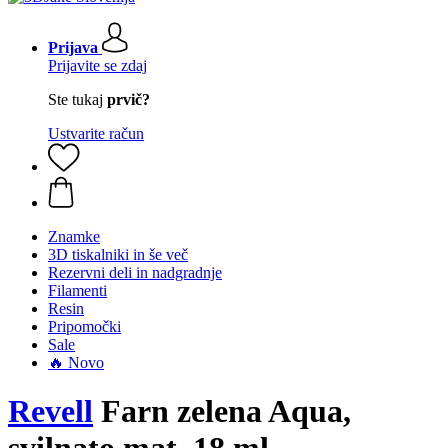
Prijava
Prijavite se zdaj
Ste tukaj
prvič?
Ustvarite račun
Znamke
3D tiskalniki in še več
Rezervni deli in nadgradnje
Filamenti
Resin
Pripomočki
Sale
🔥 Novo
Revell
Farn zelena Aqua,