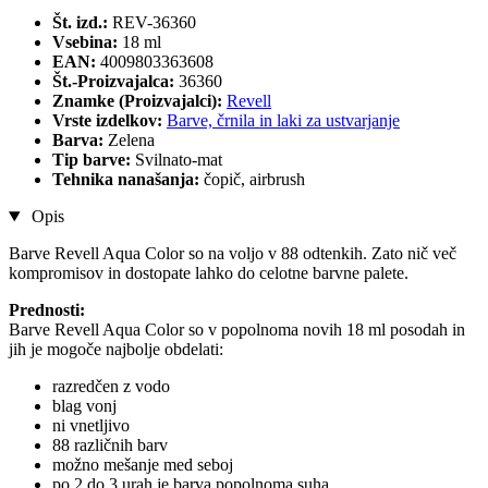
Št. izd.:
REV-36360
Vsebina:
18 ml
EAN:
4009803363608
Št.-Proizvajalca:
36360
Znamke (Proizvajalci):
Revell
Vrste izdelkov:
Barve, črnila in laki za ustvarjanje
Barva:
Zelena
Tip barve:
Svilnato-mat
Tehnika nanašanja:
čopič, airbrush
Opis
Barve Revell Aqua Color so na voljo v 88 odtenkih. Zato nič več
kompromisov in dostopate lahko do celotne barvne palete.
Prednosti:
Barve Revell Aqua Color so v popolnoma novih 18 ml posodah in
jih je mogoče najbolje obdelati:
razredčen z vodo
blag vonj
ni vnetljivo
88 različnih barv
možno mešanje med seboj
po 2 do 3 urah je barva popolnoma suha