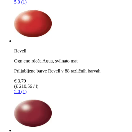
5.0 (1)
Revell
Ognjeno rdeča Aqua, svilnato mat
Priljubljene barve Revell v 88 različnih barvah
€ 3,79
(€ 210,56 / l)
5.0 (1)