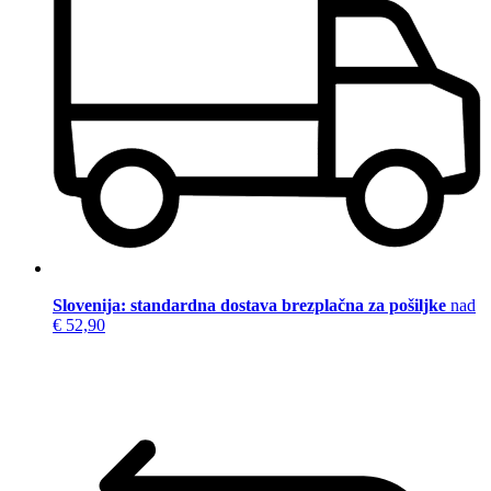
Slovenija: standardna dostava brezplačna za pošiljke
nad
€ 52,90