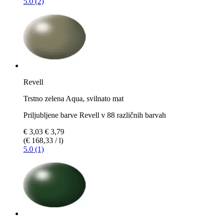
5.0 (2)
Revell
Trstno zelena Aqua, svilnato mat
Priljubljene barve Revell v 88 različnih barvah
€ 3,03
€ 3,79
(€ 168,33 / l)
5.0 (1)