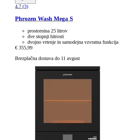
4.7 (3)
Phrozen
Wash Mega S
prostornina 25 litrov
dve stopnji hitrosti
dvojno vrtenje in samodejna vzvratna funkcija
€ 355,99
Brezplačna dostava do 11 avgust