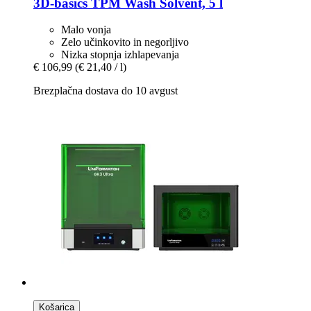
3D-basics
TPM Wash Solvent, 5 l
Malo vonja
Zelo učinkovito in negorljivo
Nizka stopnja izhlapevanja
€ 106,99
(€ 21,40 / l)
Brezplačna dostava do 10 avgust
Košarica