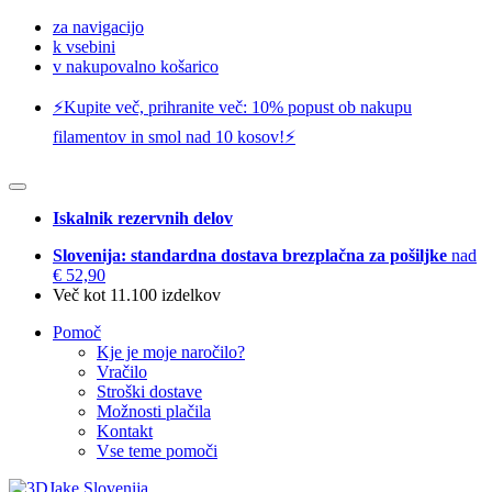
za navigacijo
k vsebini
v nakupovalno košarico
⚡️Kupite več, prihranite več: 10% popust ob nakupu
filamentov in smol nad 10 kosov!⚡️
Iskalnik rezervnih delov
Slovenija: standardna dostava brezplačna za pošiljke
nad
€ 52,90
Več kot 11.100 izdelkov
Pomoč
Kje je moje naročilo?
Vračilo
Stroški dostave
Možnosti plačila
Kontakt
Vse teme pomoči