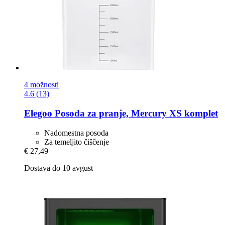
4 možnosti
4.6 (13)
Elegoo
Posoda za pranje, Mercury XS komplet
Nadomestna posoda
Za temeljito čiščenje
€ 27,49
Dostava do 10 avgust