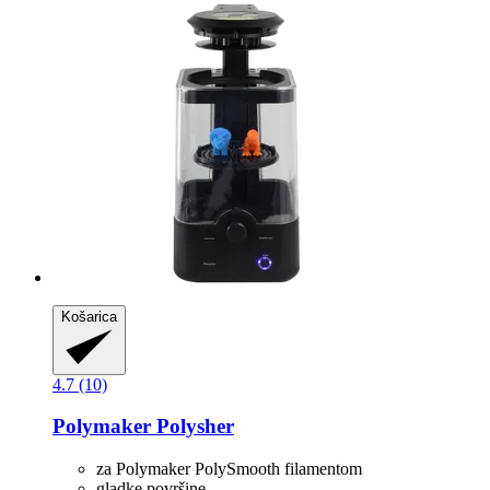
Košarica
4.7 (10)
Polymaker
Polysher
za Polymaker PolySmooth filamentom
gladke površine