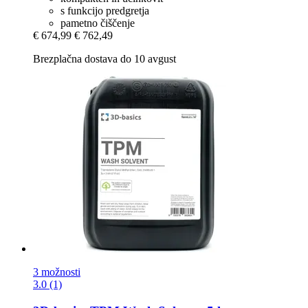
s funkcijo predgretja
pametno čiščenje
€ 674,99
€ 762,49
Brezplačna dostava do 10 avgust
3 možnosti
3.0 (1)