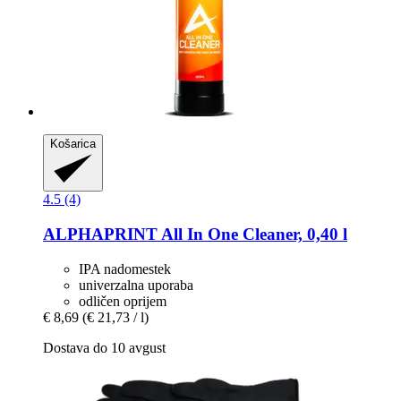
Košarica
4.5 (4)
ALPHAPRINT
All In One Cleaner, 0,40 l
IPA nadomestek
univerzalna uporaba
odličen oprijem
€ 8,69
(€ 21,73 / l)
Dostava do 10 avgust