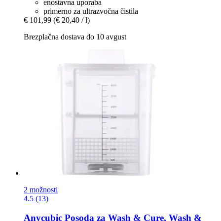
enostavna uporaba
primerno za ultrazvočna čistila
€ 101,99
(€ 20,40 / l)
Brezplačna dostava do 10 avgust
2 možnosti
4.5 (13)
Anycubic
Posoda za Wash & Cure, Wash &