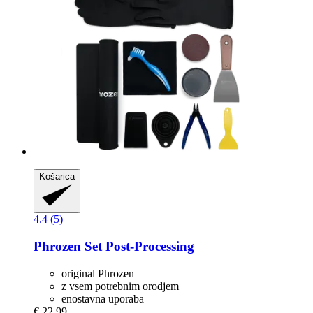
Košarica
4.4 (5)
Phrozen
Set Post-​Processing
original Phrozen
z vsem potrebnim orodjem
enostavna uporaba
€ 22,99