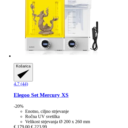
Košarica
4.7 (44)
Elegoo
Set Mercury XS
-20%
Enotno, ciljno strjevanje
Ročna UV svetilka
Velikost strjevanja Ø 200 x 260 mm
€ 179,00
€ 223,99