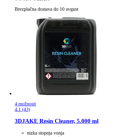
Brezplačna dostava do 10 avgust
4 možnosti
4.1 (43)
3DJAKE
Resin Cleaner, 5.000 ml
nizka stopnja vonja