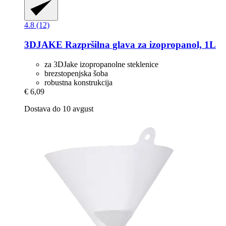
4.8 (12)
3DJAKE
Razpršilna glava za izopropanol, 1L
za 3DJake izopropanolne steklenice
brezstopenjska šoba
robustna konstrukcija
€ 6,09
Dostava do 10 avgust