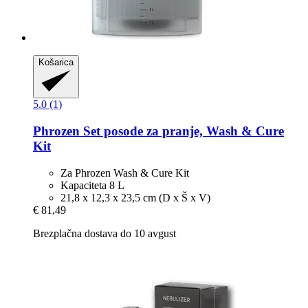
Košarica
5.0 (1)
Phrozen
Set posode za pranje, Wash & Cure
Kit
Za Phrozen Wash & Cure Kit
Kapaciteta 8 L
21,8 x 12,3 x 23,5 cm (D x Š x V)
€ 81,49
Brezplačna dostava do 10 avgust