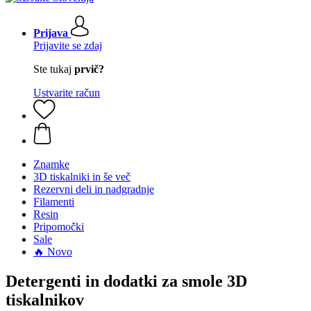
Prijava
Prijavite se zdaj
Ste tukaj
prvič?
Ustvarite račun
Znamke
3D tiskalniki in še več
Rezervni deli in nadgradnje
Filamenti
Resin
Pripomočki
Sale
🔥 Novo
Detergenti in dodatki za smole 3D
tiskalnikov