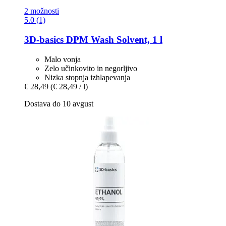
2 možnosti
5.0 (1)
3D-basics
DPM Wash Solvent, 1 l
Malo vonja
Zelo učinkovito in negorljivo
Nizka stopnja izhlapevanja
€ 28,49
(€ 28,49 / l)
Dostava do 10 avgust