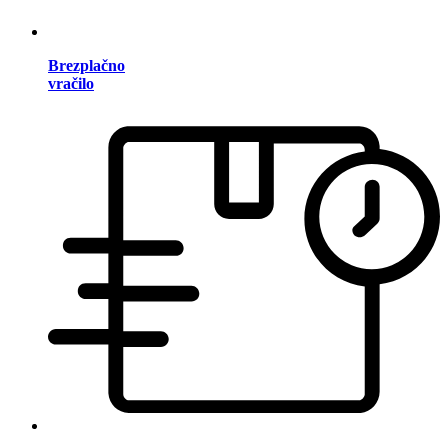
Brezplačno
vračilo