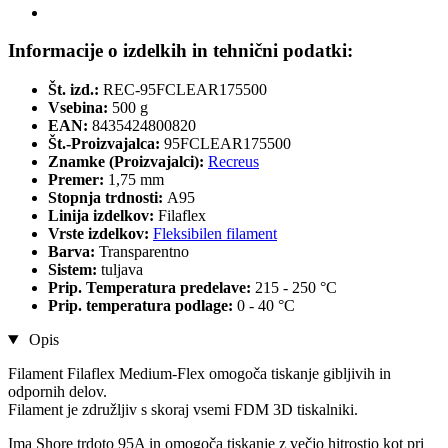
Informacije o izdelkih in tehnični podatki:
Št. izd.:
REC-95FCLEAR175500
Vsebina:
500 g
EAN:
8435424800820
Št.-Proizvajalca:
95FCLEAR175500
Znamke (Proizvajalci):
Recreus
Premer:
1,75 mm
Stopnja trdnosti:
A95
Linija izdelkov:
Filaflex
Vrste izdelkov:
Fleksibilen filament
Barva:
Transparentno
Sistem:
tuljava
Prip. Temperatura predelave:
215 - 250 °C
Prip. temperatura podlage:
0 - 40 °C
Opis
Filament Filaflex Medium-Flex omogoča tiskanje gibljivih in
odpornih delov.
Filament je združljiv s skoraj vsemi FDM 3D tiskalniki.
Ima Shore trdoto 95A in omogoča tiskanje z večjo hitrostjo kot pri