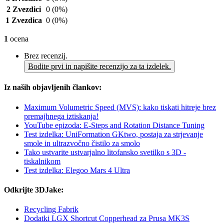
2 Zvezdici
0
(0%)
1 Zvezdica
0
(0%)
1
ocena
Brez recenzij.
Bodite prvi in napišite recenzijo za ta izdelek.
Iz naših objavljenih člankov:
Maximum Volumetric Speed (MVS): kako tiskati hitreje brez
premajhnega iztiskanja!
YouTube epizoda: E-Steps and Rotation Distance Tuning
Test izdelka: UniFormation GKtwo, postaja za strjevanje
smole in ultrazvočno čistilo za smolo
Tako ustvarite ustvarjalno litofansko svetilko s 3D -
tiskalnikom
Test izdelka: Elegoo Mars 4 Ultra
Odkrijte 3DJake:
Recycling Fabrik
Dodatki LGX Shortcut Copperhead za Prusa MK3S