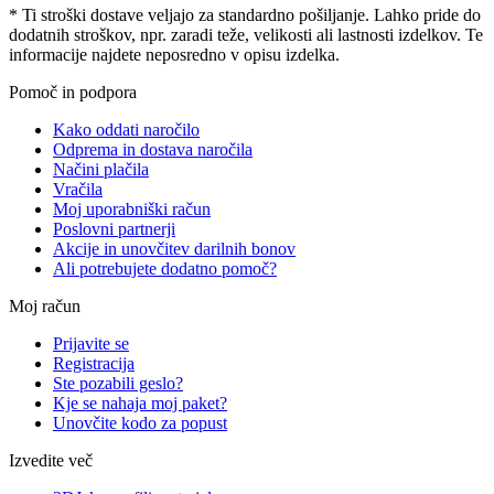
* Ti stroški dostave veljajo za standardno pošiljanje. Lahko pride do
dodatnih stroškov, npr. zaradi teže, velikosti ali lastnosti izdelkov. Te
informacije najdete neposredno v opisu izdelka.
Pomoč in podpora
Kako oddati naročilo
Odprema in dostava naročila
Načini plačila
Vračila
Moj uporabniški račun
Poslovni partnerji
Akcije in unovčitev darilnih bonov
Ali potrebujete dodatno pomoč?
Moj račun
Prijavite se
Registracija
Ste pozabili geslo?
Kje se nahaja moj paket?
Unovčite kodo za popust
Izvedite več