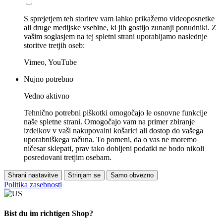
S sprejetjem teh storitev vam lahko prikažemo videoposnetke
ali druge medijske vsebine, ki jih gostijo zunanji ponudniki. Z
vašim soglasjem na tej spletni strani uporabljamo naslednje
storitve tretjih oseb:
Vimeo, YouTube
Nujno potrebno
Vedno aktivno
Tehnično potrebni piškotki omogočajo le osnovne funkcije
naše spletne strani. Omogočajo vam na primer zbiranje
izdelkov v vaši nakupovalni košarici ali dostop do vašega
uporabniškega računa. To pomeni, da o vas ne moremo
ničesar sklepati, prav tako dobljeni podatki ne bodo nikoli
posredovani tretjim osebam.
Shrani nastavitve
Strinjam se
Samo obvezno
Politika zasebnosti
Bist du im richtigen Shop?