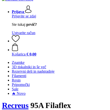
Prijava
Prijavite se zdaj
Ste tukaj
prvič?
Ustvarite račun
Košarica
€ 0,00
Znamke
3D tiskalniki in še več
Rezervni deli in nadgradnje
Filamenti
Resin
Pripomočki
Sale
🔥 Novo
Recreus
95A Filaflex