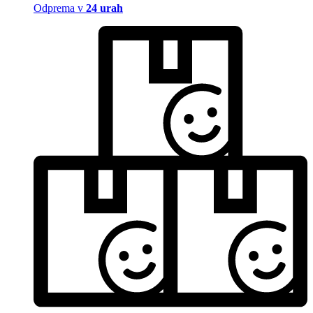
Odprema v
24 urah