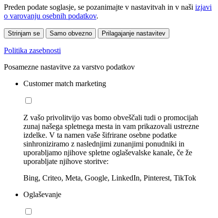
Preden podate soglasje, se pozanimajte v nastavitvah in v naši
izjavi
o varovanju osebnih podatkov
.
Strinjam se
Samo obvezno
Prilagajanje nastavitev
Politika zasebnosti
Posamezne nastavitve za varstvo podatkov
Customer match marketing
Z vašo privolitvijo vas bomo obveščali tudi o promocijah
zunaj našega spletnega mesta in vam prikazovali ustrezne
izdelke. V ta namen vaše šifrirane osebne podatke
sinhroniziramo z naslednjimi zunanjimi ponudniki in
uporabljamo njihove spletne oglaševalske kanale, če že
uporabljate njihove storitve:
Bing, Criteo, Meta, Google, LinkedIn, Pinterest, TikTok
Oglaševanje