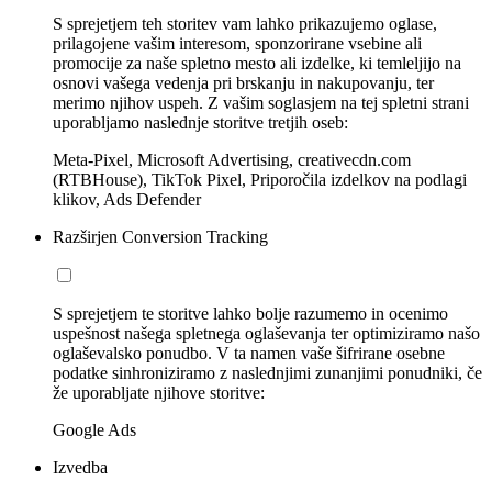
S sprejetjem teh storitev vam lahko prikazujemo oglase,
prilagojene vašim interesom, sponzorirane vsebine ali
promocije za naše spletno mesto ali izdelke, ki temleljijo na
osnovi vašega vedenja pri brskanju in nakupovanju, ter
merimo njihov uspeh. Z vašim soglasjem na tej spletni strani
uporabljamo naslednje storitve tretjih oseb:
Meta-Pixel, Microsoft Advertising, creativecdn.com
(RTBHouse), TikTok Pixel, Priporočila izdelkov na podlagi
klikov, Ads Defender
Razširjen Conversion Tracking
S sprejetjem te storitve lahko bolje razumemo in ocenimo
uspešnost našega spletnega oglaševanja ter optimiziramo našo
oglaševalsko ponudbo. V ta namen vaše šifrirane osebne
podatke sinhroniziramo z naslednjimi zunanjimi ponudniki, če
že uporabljate njihove storitve:
Google Ads
Izvedba