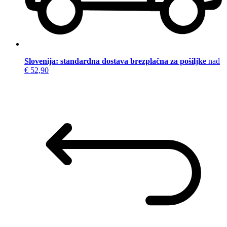
Slovenija: standardna dostava brezplačna za pošiljke
nad
€ 52,90