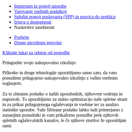
Impresum in pogoji uporabe
Varovanje osebnih podatkov
Splošni pogoji poslovanja (SPP) in pravica do preklica
Izjava o dostopnosti
Nastavitve zasebnosti
Podjetje
Druge niceshops trgovine
Kliknite tukaj za odstop od pogodbe
Prilagodite svojo nakupovalno izkušnjo
Piškotke in druge tehnologije uporabljamo samo zato, da vam
ponudimo prilagojeno nakupovalno izkušnjo z vašim osebnim
soglasjem.
Za to zbiramo podatke o naših uporabnikih, njihovem vedenju in
napravah. To uporabljamo za stalno optimizacijo naše spletne strani
in za prikaz prilagojenega oglaševanja in vsebine ter za analizo
statistike uporabe. Vaše šifrirane podatke lahko tudi primerjamo z
zunanjimi ponudniki in vam prikažemo ponudbe prek njihovih
spletnih oglaševalskih kanalov, le če njihove storitve že uporabljate
sami.