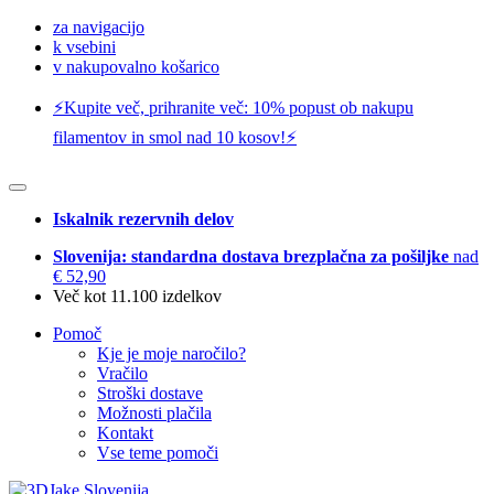
za navigacijo
k vsebini
v nakupovalno košarico
⚡️Kupite več, prihranite več: 10% popust ob nakupu
filamentov in smol nad 10 kosov!⚡️
Iskalnik rezervnih delov
Slovenija: standardna dostava brezplačna za pošiljke
nad
€ 52,90
Več kot 11.100 izdelkov
Pomoč
Kje je moje naročilo?
Vračilo
Stroški dostave
Možnosti plačila
Kontakt
Vse teme pomoči