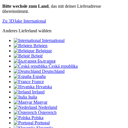
Bitte wechsle zum Land
, das mit deiner Lieferadresse
übereinstimmt.
Zu 3DJake International
Anderes Lieferland wählen
International
Belgien
Belgique
België
България
Česká republika
Deutschland
España
France
Hrvatska
Ireland
Italia
Magyar
Nederland
Österreich
Polska
Portugal
Slovenija