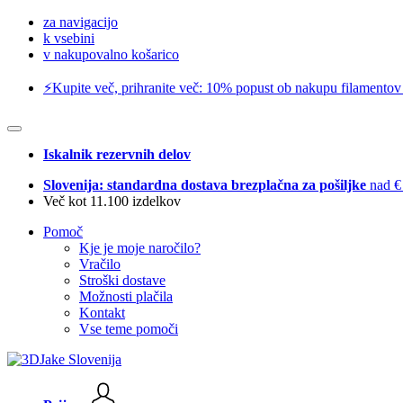
za navigacijo
k vsebini
v nakupovalno košarico
⚡️Kupite več, prihranite več: 10% popust ob nakupu filamentov
Iskalnik rezervnih delov
Slovenija: standardna dostava brezplačna za pošiljke
nad €
Več kot 11.100 izdelkov
Pomoč
Kje je moje naročilo?
Vračilo
Stroški dostave
Možnosti plačila
Kontakt
Vse teme pomoči