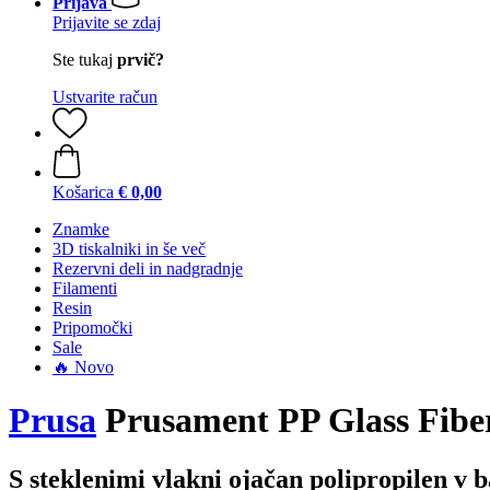
Prijava
Prijavite se zdaj
Ste tukaj
prvič?
Ustvarite račun
Košarica
€ 0,00
Znamke
3D tiskalniki in še več
Rezervni deli in nadgradnje
Filamenti
Resin
Pripomočki
Sale
🔥 Novo
Prusa
Prusament PP Glass Fiber
S steklenimi vlakni ojačan polipropilen v 