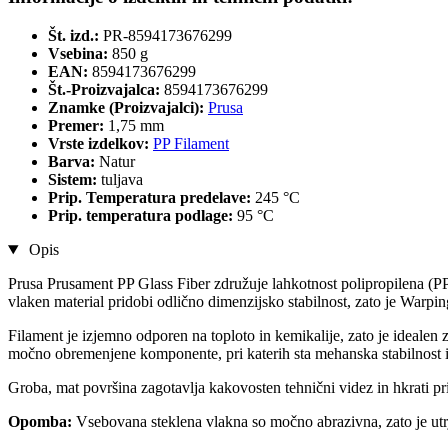
Št. izd.:
PR-8594173676299
Vsebina:
850 g
EAN:
8594173676299
Št.-Proizvajalca:
8594173676299
Znamke (Proizvajalci):
Prusa
Premer:
1,75 mm
Vrste izdelkov:
PP Filament
Barva:
Natur
Sistem:
tuljava
Prip. Temperatura predelave:
245 °C
Prip. temperatura podlage:
95 °C
Opis
Prusa Prusament PP Glass Fiber združuje lahkotnost polipropilena (PP)
vlaken material pridobi odlično dimenzijsko stabilnost, zato je Warpin
Filament je izjemno odporen na toploto in kemikalije, zato je idealen z
močno obremenjene komponente, pri katerih sta mehanska stabilnost i
Groba, mat površina zagotavlja kakovosten tehnični videz in hkrati p
Opomba:
Vsebovana steklena vlakna so močno abrazivna, zato je utr