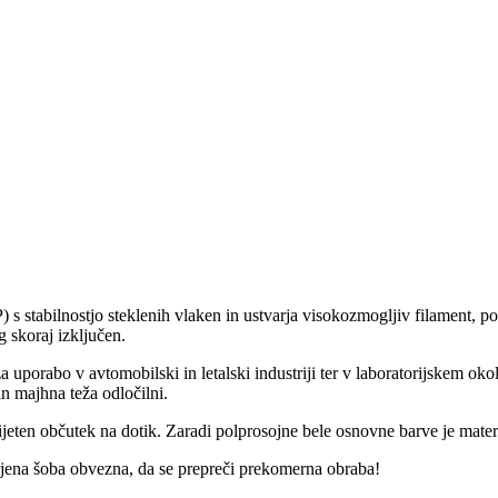
 s stabilnostjo steklenih vlaken in ustvarja visokozmogljiv filament, po
g skoraj izključen.
a uporabo v avtomobilski in letalski industriji ter v laboratorijskem okol
n majhna teža odločilni.
rijeten občutek na dotik. Zaradi polprosojne bele osnovne barve je mate
jena šoba obvezna, da se prepreči prekomerna obraba!