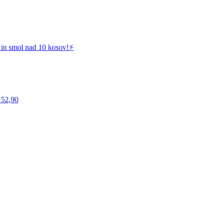
 in smol nad 10 kosov!⚡️
 52,90