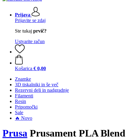
Prijava
Prijavite se zdaj
Ste tukaj
prvič?
Ustvarite račun
Košarica
€ 0,00
Znamke
3D tiskalniki in še več
Rezervni deli in nadgradnje
Filamenti
Resin
Pripomočki
Sale
🔥 Novo
Prusa
Prusament PLA Blend