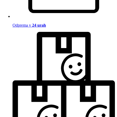
Odprema v
24 urah