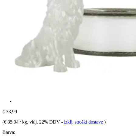
€ 33,99
(
€ 35,04 / kg
, vklj. 22% DDV
-
izklj. stroški dostave
)
Barva: