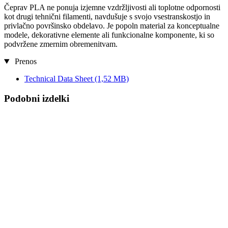
Čeprav PLA ne ponuja izjemne vzdržljivosti ali toplotne odpornosti
kot drugi tehnični filamenti, navdušuje s svojo vsestranskostjo in
privlačno površinsko obdelavo. Je popoln material za konceptualne
modele, dekorativne elemente ali funkcionalne komponente, ki so
podvržene zmernim obremenitvam.
Prenos
Technical Data Sheet
(1,52 MB)
Podobni izdelki