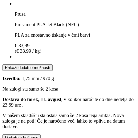
Prusa
Prusament PLA Jet Black (NFC)
PLA za enostavno tiskanje v črni barvi
€ 33,99
(€ 33,99 / kg)
Prikaži dodatne možnosti
Izvedba:
1,75 mm / 970 g
Na zalogi sta samo še 2 kosa
Dostava do torek, 11. avgust
, v kolikor naročite do dne
nedelja do
23:59 ure
.
V našem skladišču sta ostala samo še 2 kosa tega artikla. Nova
zaloga je na poti! Če je naročeno več, lahko to vpliva na datum
dostave.
Dodajte v košarico