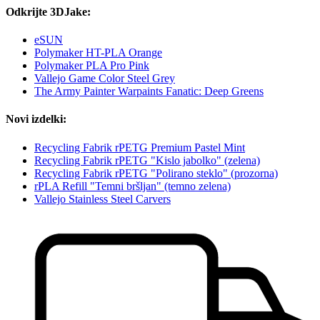
Odkrijte 3DJake:
eSUN
Polymaker HT-PLA Orange
Polymaker PLA Pro Pink
Vallejo Game Color Steel Grey
The Army Painter Warpaints Fanatic: Deep Greens
Novi izdelki:
Recycling Fabrik rPETG Premium Pastel Mint
Recycling Fabrik rPETG "Kislo jabolko" (zelena)
Recycling Fabrik rPETG "Polirano steklo" (prozorna)
rPLA Refill "Temni bršljan" (temno zelena)
Vallejo Stainless Steel Carvers