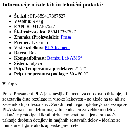
Informacije o izdelkih in tehnični podatki:
Št. izd.:
PR-859417367527
Vsebina:
970 g
EAN:
859417367527
Št.-Proizvajalca:
859417367527
Znamke (Proizvajalci):
Prusa
Premer:
1,75 mm
Vrste izdelkov:
PLA filament
Barva:
Bela
Kompatibilnost:
Bambu Lab AMS*
Sistem:
tuljava
Prip. Temperatura predelave:
215 °C
Prip. temperatura podlage:
50 - 60 °C
Opis
Prusa Prusament PLA je zanesljiv filament za enostavno tiskanje, ki
zagotavlja čiste rezultate in visoko kakovost - ne glede na to, ali ste
začetnik ali profesionalec. Zaradi majhnega toplotnega raztezanja se
PLA skorajda ne deformira, zato je idealen za velike modele ali
natančne prototipe. Hkrati nizka temperatura taljenja omogoča
tiskanje drobnih detajlov in majhnih sestavnih delov - idealno za
miniature, figure ali dizajnerske predmete.