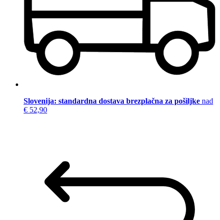
Slovenija: standardna dostava brezplačna za pošiljke
nad
€ 52,90