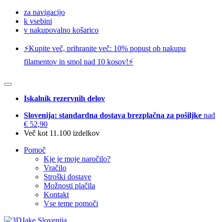
za navigacijo
k vsebini
v nakupovalno košarico
⚡️Kupite več, prihranite več: 10% popust ob nakupu
filamentov in smol nad 10 kosov!⚡️
Iskalnik rezervnih delov
Slovenija: standardna dostava brezplačna za pošiljke
nad
€ 52,90
Več kot 11.100 izdelkov
Pomoč
Kje je moje naročilo?
Vračilo
Stroški dostave
Možnosti plačila
Kontakt
Vse teme pomoči