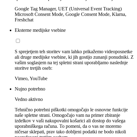
Google Tag Manager, UET (Universal Event Tracking)
Microsoft Consent Mode, Google Consent Mode, Klarna,
Freshchat
Eksterne medijske vsebine
S sprejetjem teh storitev vam lahko prikažemo videoposnetke
ali druge medijske vsebine, ki jih gostijo zunanji ponudniki. Z
vašim soglasjem na tej spletni strani uporabljamo naslednje
storitve tretjih oseb:
Vimeo, YouTube
Nujno potrebno
Vedno aktivno
Tehnično potrebni piškotki omogočajo le osnovne funkcije
naše spletne strani. Omogočajo vam na primer zbiranje
izdelkov v vaši nakupovalni košarici ali dostop do vašega
uporabniškega računa. To pomeni, da o vas ne moremo
ničesar sklepati, prav tako dobljeni podatki ne bodo nikoli