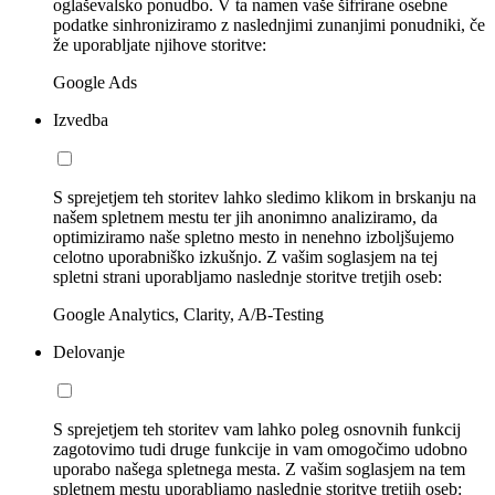
oglaševalsko ponudbo. V ta namen vaše šifrirane osebne
podatke sinhroniziramo z naslednjimi zunanjimi ponudniki, če
že uporabljate njihove storitve:
Google Ads
Izvedba
S sprejetjem teh storitev lahko sledimo klikom in brskanju na
našem spletnem mestu ter jih anonimno analiziramo, da
optimiziramo naše spletno mesto in nenehno izboljšujemo
celotno uporabniško izkušnjo. Z vašim soglasjem na tej
spletni strani uporabljamo naslednje storitve tretjih oseb:
Google Analytics, Clarity, A/B-Testing
Delovanje
S sprejetjem teh storitev vam lahko poleg osnovnih funkcij
zagotovimo tudi druge funkcije in vam omogočimo udobno
uporabo našega spletnega mesta. Z vašim soglasjem na tem
spletnem mestu uporabljamo naslednje storitve tretjih oseb: