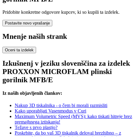
Pridobite konkretne odgovore kupcev, ki so kupili ta izdelek.
Postavite novo vprašanje
Mnenje naših strank
Oceni ta izdelek
Izkušnenj v jeziku slovenščina za izdelek
PROXXON MICROFLAM plinski
gorilnik MFB/E
Iz naših objavljenih člankov:
Nakup 3D tiskalnika - o čem bi morali razmisliti
Kako uporabljati Vasenmodus v Curi
Maximum Volumetric Speed (MVS): kako tiskati hitreje brez
premajhnega iztiskanja!
Težave s prvo plastjo?
Poskrbite, da bo vaš 3D tiskalnik deloval brezhibno – z