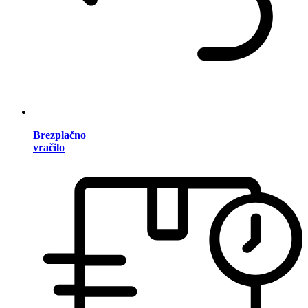
Brezplačno
vračilo