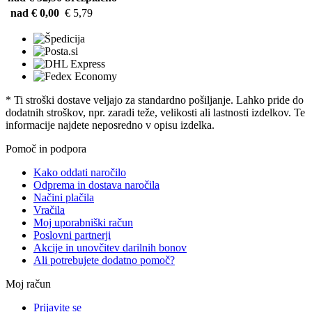
nad € 0,00
€ 5,79
* Ti stroški dostave veljajo za standardno pošiljanje. Lahko pride do
dodatnih stroškov, npr. zaradi teže, velikosti ali lastnosti izdelkov. Te
informacije najdete neposredno v opisu izdelka.
Pomoč in podpora
Kako oddati naročilo
Odprema in dostava naročila
Načini plačila
Vračila
Moj uporabniški račun
Poslovni partnerji
Akcije in unovčitev darilnih bonov
Ali potrebujete dodatno pomoč?
Moj račun
Prijavite se