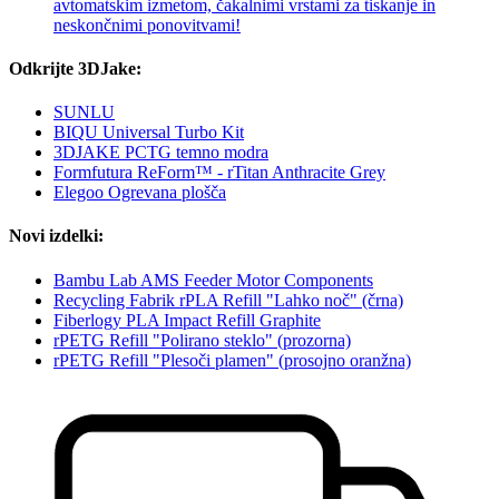
avtomatskim izmetom, čakalnimi vrstami za tiskanje in
neskončnimi ponovitvami!
Odkrijte 3DJake:
SUNLU
BIQU Universal Turbo Kit
3DJAKE PCTG temno modra
Formfutura ReForm™ - rTitan Anthracite Grey
Elegoo Ogrevana plošča
Novi izdelki:
Bambu Lab AMS Feeder Motor Components
Recycling Fabrik rPLA Refill "Lahko noč" (črna)
Fiberlogy PLA Impact Refill Graphite
rPETG Refill "Polirano steklo" (prozorna)
rPETG Refill "Plesoči plamen" (prosojno oranžna)