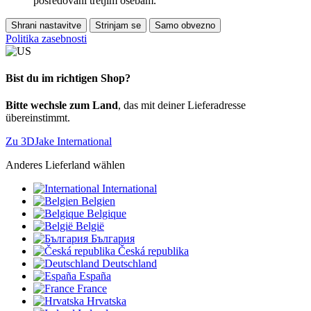
posredovani tretjim osebam.
Shrani nastavitve
Strinjam se
Samo obvezno
Politika zasebnosti
Bist du im richtigen Shop?
Bitte wechsle zum Land
, das mit deiner Lieferadresse
übereinstimmt.
Zu 3DJake International
Anderes Lieferland wählen
International
Belgien
Belgique
België
България
Česká republika
Deutschland
España
France
Hrvatska