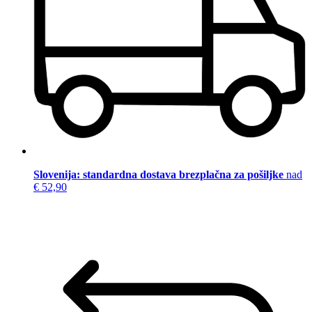
Slovenija: standardna dostava brezplačna za pošiljke
nad
€ 52,90