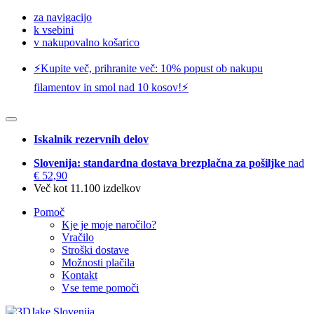
za navigacijo
k vsebini
v nakupovalno košarico
⚡️Kupite več, prihranite več: 10% popust ob nakupu
filamentov in smol nad 10 kosov!⚡️
Iskalnik rezervnih delov
Slovenija: standardna dostava brezplačna za pošiljke
nad
€ 52,90
Več kot 11.100 izdelkov
Pomoč
Kje je moje naročilo?
Vračilo
Stroški dostave
Možnosti plačila
Kontakt
Vse teme pomoči