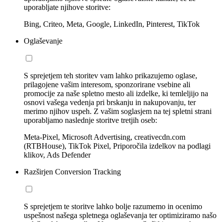
uporabljate njihove storitve:
Bing, Criteo, Meta, Google, LinkedIn, Pinterest, TikTok
Oglaševanje
S sprejetjem teh storitev vam lahko prikazujemo oglase,
prilagojene vašim interesom, sponzorirane vsebine ali
promocije za naše spletno mesto ali izdelke, ki temleljijo na
osnovi vašega vedenja pri brskanju in nakupovanju, ter
merimo njihov uspeh. Z vašim soglasjem na tej spletni strani
uporabljamo naslednje storitve tretjih oseb:
Meta-Pixel, Microsoft Advertising, creativecdn.com
(RTBHouse), TikTok Pixel, Priporočila izdelkov na podlagi
klikov, Ads Defender
Razširjen Conversion Tracking
S sprejetjem te storitve lahko bolje razumemo in ocenimo
uspešnost našega spletnega oglaševanja ter optimiziramo našo