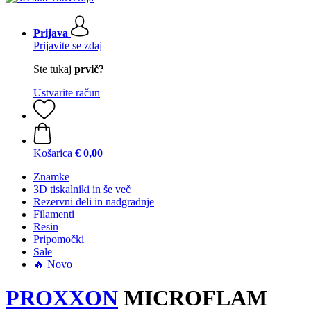
Prijava
Prijavite se zdaj
Ste tukaj
prvič?
Ustvarite račun
Košarica
€ 0,00
Znamke
3D tiskalniki in še več
Rezervni deli in nadgradnje
Filamenti
Resin
Pripomočki
Sale
🔥 Novo
PROXXON
MICROFLAM