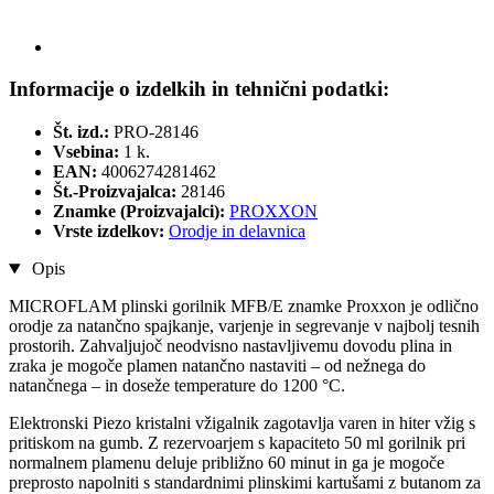
Informacije o izdelkih in tehnični podatki:
Št. izd.:
PRO-28146
Vsebina:
1 k.
EAN:
4006274281462
Št.-Proizvajalca:
28146
Znamke (Proizvajalci):
PROXXON
Vrste izdelkov:
Orodje in delavnica
Opis
MICROFLAM plinski gorilnik MFB/E znamke Proxxon je odlično
orodje za natančno spajkanje, varjenje in segrevanje v najbolj tesnih
prostorih. Zahvaljujoč neodvisno nastavljivemu dovodu plina in
zraka je mogoče plamen natančno nastaviti – od nežnega do
natančnega – in doseže temperature do 1200 °C.
Elektronski Piezo kristalni vžigalnik zagotavlja varen in hiter vžig s
pritiskom na gumb. Z rezervoarjem s kapaciteto 50 ml gorilnik pri
normalnem plamenu deluje približno 60 minut in ga je mogoče
preprosto napolniti s standardnimi plinskimi kartušami z butanom za