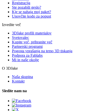
Registracija
Ste pozabili geslo?
Kje se nahaja moj paket?
Unovčite kodo za popust
Izvedite več
3DJake profili materialov
Svetovalec
Kupite več, prihranite več
Partnerski programi
Pogosta vprašanja na temo 3D tiskanja
Podpora za Fablabs
Mi in naše okolje
O 3DJake
Naša skupina
Kontakt
Sledite nam na