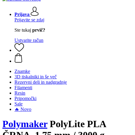
Prijava
Prijavite se zdaj
Ste tukaj
prvič?
Ustvarite račun
Znamke
3D tiskalniki in še več
Rezervni deli in nadgradnje
Filamenti
Resin
Pripomočki
Sale
🔥 Novo
Polymaker
PolyLite PLA