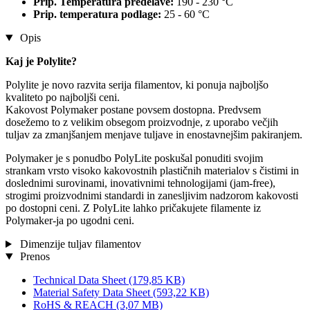
Prip. Temperatura predelave:
190 - 230 °C
Prip. temperatura podlage:
25 - 60 °C
Opis
Kaj je Polylite?
Polylite je novo razvita serija filamentov, ki ponuja najboljšo
kvaliteto po najboljši ceni.
Kakovost Polymaker postane povsem dostopna. Predvsem
dosežemo to z velikim obsegom proizvodnje, z uporabo večjih
tuljav za zmanjšanjem menjave tuljave in enostavnejšim pakiranjem.
Polymaker je s ponudbo PolyLite poskušal ponuditi svojim
strankam vrsto visoko kakovostnih plastičnih materialov s čistimi in
doslednimi surovinami, inovativnimi tehnologijami (jam-free),
strogimi proizvodnimi standardi in zanesljivim nadzorom kakovosti
po dostopni ceni. Z PolyLite lahko pričakujete filamente iz
Polymaker-ja po ugodni ceni.
Dimenzije tuljav filamentov
Prenos
Technical Data Sheet
(179,85 KB)
Material Safety Data Sheet
(593,22 KB)
RoHS & REACH
(3,07 MB)