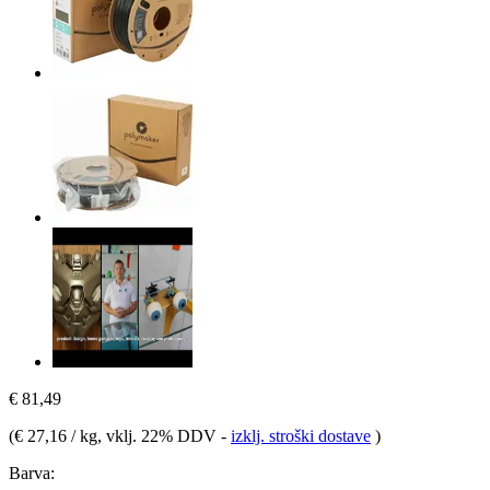
€ 81,49
(
€ 27,16 / kg
, vklj. 22% DDV
-
izklj. stroški dostave
)
Barva: