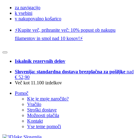
za navigacijo
k vsebini
v nakupovalno košarico
⚡️Kupite več, prihranite več: 10% popust ob nakupu
filamentov in smol nad 10 kosov!⚡️
Iskalnik rezervnih delov
Slovenija: standardna dostava brezplačna za pošiljke
nad
€ 52,90
Več kot 11.100 izdelkov
Pomoč
Kje je moje naročilo?
Vračilo
Stroški dostave
Možnosti plačila
Kontakt
Vse teme pomoči