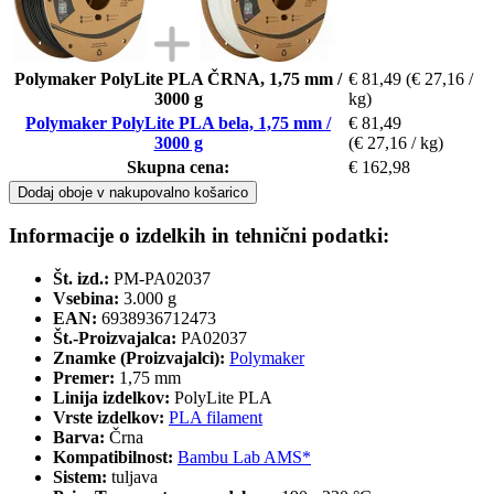
Polymaker PolyLite PLA ČRNA, 1,75 mm /
€ 81,49
(€ 27,16 /
3000 g
kg)
Polymaker PolyLite PLA bela, 1,75 mm /
€ 81,49
3000 g
(€ 27,16 / kg)
Skupna cena:
€ 162,98
Dodaj oboje v nakupovalno košarico
Informacije o izdelkih in tehnični podatki:
Št. izd.:
PM-PA02037
Vsebina:
3.000 g
EAN:
6938936712473
Št.-Proizvajalca:
PA02037
Znamke (Proizvajalci):
Polymaker
Premer:
1,75 mm
Linija izdelkov:
PolyLite PLA
Vrste izdelkov:
PLA filament
Barva:
Črna
Kompatibilnost:
Bambu Lab AMS*
Sistem:
tuljava