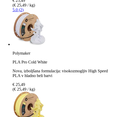
€ 25,49
(€ 25,49 / kg)
5.0 (2)
Polymaker
PLA Pro Cold White
Nova, izboljšana formulacija: visokozmogljiv High Speed
PLA v hladno beli barvi
€ 25,49
(€ 25,49 / kg)