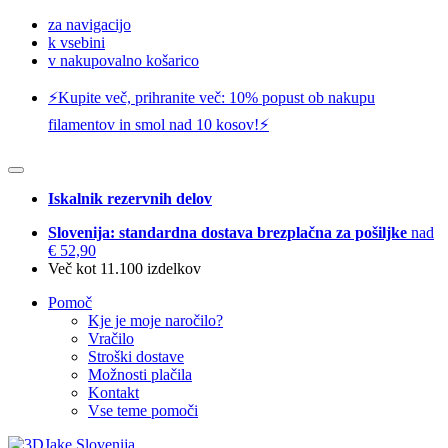
za navigacijo
k vsebini
v nakupovalno košarico
⚡️Kupite več, prihranite več: 10% popust ob nakupu
filamentov in smol nad 10 kosov!⚡️
Iskalnik rezervnih delov
Slovenija: standardna dostava brezplačna za pošiljke
nad
€ 52,90
Več kot 11.100 izdelkov
Pomoč
Kje je moje naročilo?
Vračilo
Stroški dostave
Možnosti plačila
Kontakt
Vse teme pomoči