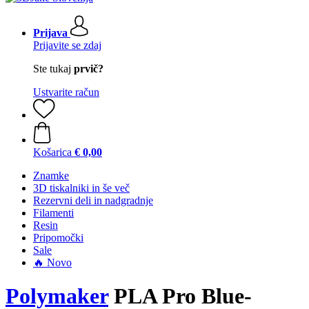
Prijava
Prijavite se zdaj
Ste tukaj
prvič?
Ustvarite račun
Košarica
€ 0,00
Znamke
3D tiskalniki in še več
Rezervni deli in nadgradnje
Filamenti
Resin
Pripomočki
Sale
🔥 Novo
Polymaker
PLA Pro Blue-