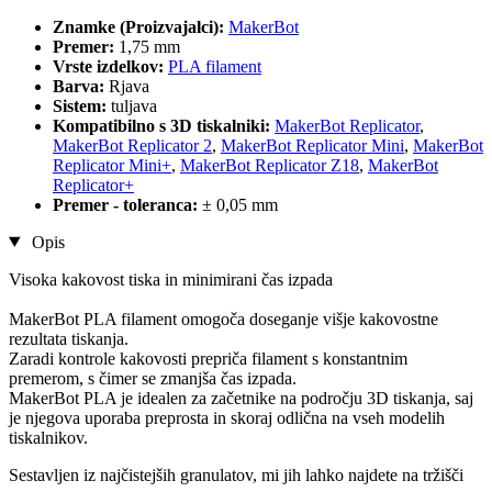
Znamke (Proizvajalci):
MakerBot
Premer:
1,75 mm
Vrste izdelkov:
PLA filament
Barva:
Rjava
Sistem:
tuljava
Kompatibilno s 3D tiskalniki:
MakerBot Replicator
,
MakerBot Replicator 2
,
MakerBot Replicator Mini
,
MakerBot
Replicator Mini+
,
MakerBot Replicator Z18
,
MakerBot
Replicator+
Premer - toleranca:
± 0,05 mm
Opis
Visoka kakovost tiska in minimirani čas izpada
MakerBot PLA filament omogoča doseganje višje kakovostne
rezultata tiskanja.
Zaradi kontrole kakovosti prepriča filament s konstantnim
premerom, s čimer se zmanjša čas izpada.
MakerBot PLA je idealen za začetnike na področju 3D tiskanja, saj
je njegova uporaba preprosta in skoraj odlična na vseh modelih
tiskalnikov.
Sestavljen iz najčistejših granulatov, mi jih lahko najdete na tržišči