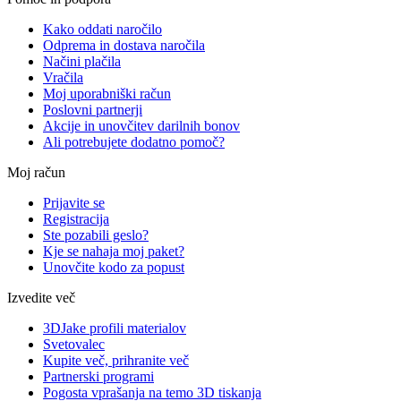
Kako oddati naročilo
Odprema in dostava naročila
Načini plačila
Vračila
Moj uporabniški račun
Poslovni partnerji
Akcije in unovčitev darilnih bonov
Ali potrebujete dodatno pomoč?
Moj račun
Prijavite se
Registracija
Ste pozabili geslo?
Kje se nahaja moj paket?
Unovčite kodo za popust
Izvedite več
3DJake profili materialov
Svetovalec
Kupite več, prihranite več
Partnerski programi
Pogosta vprašanja na temo 3D tiskanja