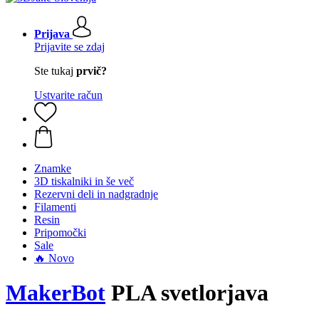
Prijava
Prijavite se zdaj
Ste tukaj
prvič?
Ustvarite račun
Znamke
3D tiskalniki in še več
Rezervni deli in nadgradnje
Filamenti
Resin
Pripomočki
Sale
🔥 Novo
MakerBot
PLA svetlorjava