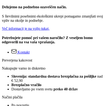
Delujemo na podnebno ozaveščen način.
S številnimi posebnimi ekološkimi ukrepi pomagamo zmanjšati svoj
vpliv na okolje in podnebje.
Več informacij je na voljo tukaj.
Potrebujete pomoč pri vašem naročilu? Z veseljem bomo
odgovorili na vsa vaša vprašanja.
Kontakt
Preverjena kakovost
Nakupujte varno in diskretno
Slovenija: standardna dostava brezplačna za pošiljke
nad
€ 52,90
Brezplačno vračilo
Dostavljamo po vsem svetu
preko 40 držav
Načini plačila
Po povzetju