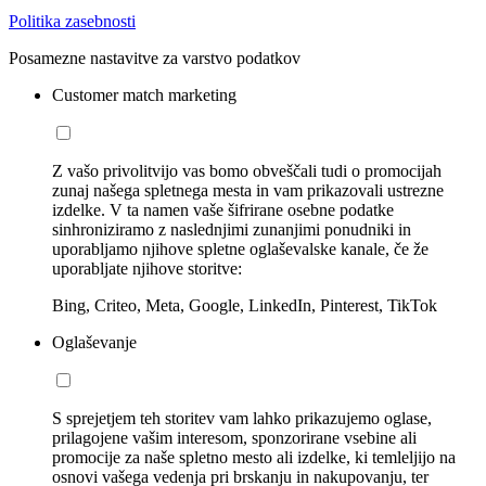
Politika zasebnosti
Posamezne nastavitve za varstvo podatkov
Customer match marketing
Z vašo privolitvijo vas bomo obveščali tudi o promocijah
zunaj našega spletnega mesta in vam prikazovali ustrezne
izdelke. V ta namen vaše šifrirane osebne podatke
sinhroniziramo z naslednjimi zunanjimi ponudniki in
uporabljamo njihove spletne oglaševalske kanale, če že
uporabljate njihove storitve:
Bing, Criteo, Meta, Google, LinkedIn, Pinterest, TikTok
Oglaševanje
S sprejetjem teh storitev vam lahko prikazujemo oglase,
prilagojene vašim interesom, sponzorirane vsebine ali
promocije za naše spletno mesto ali izdelke, ki temleljijo na
osnovi vašega vedenja pri brskanju in nakupovanju, ter