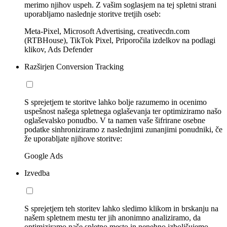
merimo njihov uspeh. Z vašim soglasjem na tej spletni strani
uporabljamo naslednje storitve tretjih oseb:
Meta-Pixel, Microsoft Advertising, creativecdn.com
(RTBHouse), TikTok Pixel, Priporočila izdelkov na podlagi
klikov, Ads Defender
Razširjen Conversion Tracking
S sprejetjem te storitve lahko bolje razumemo in ocenimo
uspešnost našega spletnega oglaševanja ter optimiziramo našo
oglaševalsko ponudbo. V ta namen vaše šifrirane osebne
podatke sinhroniziramo z naslednjimi zunanjimi ponudniki, če
že uporabljate njihove storitve:
Google Ads
Izvedba
S sprejetjem teh storitev lahko sledimo klikom in brskanju na
našem spletnem mestu ter jih anonimno analiziramo, da
optimiziramo naše spletno mesto in nenehno izboljšujemo