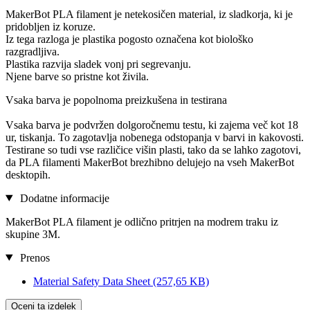
MakerBot PLA filament je netekosičen material, iz sladkorja, ki je
pridobljen iz koruze.
Iz tega razloga je plastika pogosto označena kot biološko
razgradljiva.
Plastika razvija sladek vonj pri segrevanju.
Njene barve so pristne kot živila.
Vsaka barva je popolnoma preizkušena in testirana
Vsaka barva je podvržen dolgoročnemu testu, ki zajema več kot 18
ur, tiskanja. To zagotavlja nobenega odstopanja v barvi in kakovosti.
Testirane so tudi vse različice višin plasti, tako da se lahko zagotovi,
da PLA filamenti MakerBot brezhibno delujejo na vseh MakerBot
desktopih.
Dodatne informacije
MakerBot PLA filament je odlično pritrjen na modrem traku iz
skupine 3M.
Prenos
Material Safety Data Sheet
(257,65 KB)
Oceni ta izdelek