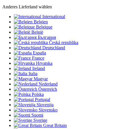
Anderes Lieferland wählen
International
Belgien
Belgique
België
България
Česká republika
Deutschland
España
France
Hrvatska
Ireland
Italia
Magyar
Nederland
Österreich
Polska
Portugal
Slovenija
Slovensko
Suomi
Sverige
Great Britain