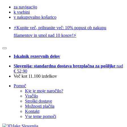
za navigacijo
k vsebini
v nakupovalno košarico
⚡️Kupite več, prihranite več: 10% popust ob nakupu
filamentov in smol nad 10 kosov!⚡️
Iskalnik rezervnih delov
Slovenija: standardna dostava brezplačna za pošiljke
nad
€ 52,90
Več kot 11.100 izdelkov
Pomoč
Kje je moje naročilo?
Vračilo
Stroški dostave
Možnosti plačila
Kontakt
Vse teme pomoči