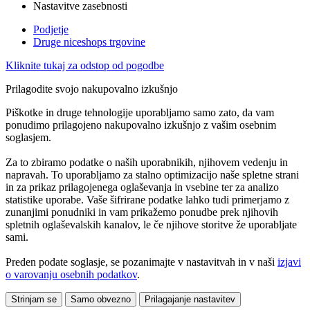
Nastavitve zasebnosti
Podjetje
Druge niceshops trgovine
Kliknite tukaj za odstop od pogodbe
Prilagodite svojo nakupovalno izkušnjo
Piškotke in druge tehnologije uporabljamo samo zato, da vam
ponudimo prilagojeno nakupovalno izkušnjo z vašim osebnim
soglasjem.
Za to zbiramo podatke o naših uporabnikih, njihovem vedenju in
napravah. To uporabljamo za stalno optimizacijo naše spletne strani
in za prikaz prilagojenega oglaševanja in vsebine ter za analizo
statistike uporabe. Vaše šifrirane podatke lahko tudi primerjamo z
zunanjimi ponudniki in vam prikažemo ponudbe prek njihovih
spletnih oglaševalskih kanalov, le če njihove storitve že uporabljate
sami.
Preden podate soglasje, se pozanimajte v nastavitvah in v naši
izjavi
o varovanju osebnih podatkov
.
Strinjam se
Samo obvezno
Prilagajanje nastavitev