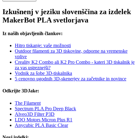
Izkušnenj v jeziku slovenščina za izdelek
MakerBot PLA svetlorjava
Iz naših objavljenih člankov:
Hitro tiskanje: vaše možnosti
Outdoor filamenti za 3D tiskovine, odporne na vremenske
vplive
Creality K2 Combo ali K2 Pro Combo - kateri 3D tiskalnik je
za vas ustreznejši?
Vodnik za šobe 3D-tiskalnika
5 cenovno ugodnih 3D-skenerjev za začetnike in novince
Odkrijte 3DJake:
The Filament
Spectrum PLA Pro Deep Black
Alveo3D Filter P3D
LDO Motors Micron Plus R1
Anycubic PLA Basic Clear
Novi izdelki: