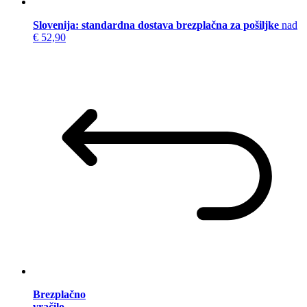
Slovenija: standardna dostava brezplačna za pošiljke
nad
€ 52,90
Brezplačno
vračilo