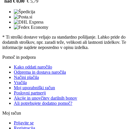
nad € 0,00
€ 5,79
* Ti stroški dostave veljajo za standardno pošiljanje. Lahko pride do
dodatnih stroškov, npr. zaradi teže, velikosti ali lastnosti izdelkov. Te
informacije najdete neposredno v opisu izdelka.
Pomoč in podpora
Kako oddati naročilo
Odprema in dostava naročila
Načini plačila
Vračila
Moj uporabniški račun
Poslovni partnerji
Akcije in unovčitev darilnih bonov
Ali potrebujete dodatno pomoč?
Moj račun
Prijavite se
Registracija