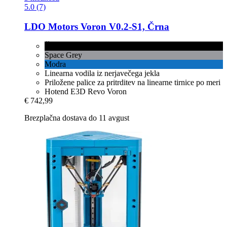
5.0 (7)
LDO Motors
Voron V0.2-​S1, Črna
Črna
Space Grey
Modra
Linearna vodila iz nerjavečega jekla
Priložene palice za pritrditev na linearne tirnice po meri
Hotend E3D Revo Voron
€ 742,99
Brezplačna dostava do 11 avgust