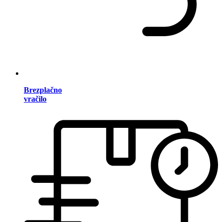
Brezplačno
vračilo