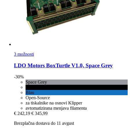
3 možnosti
LDO Motors
BoxTurtle V1.0, Space Grey
-30%
Space Grey
črna
Blau
Open-Source
za tiskalnike na osnovi Klipper
avtomatizirana menjava filamenta
€ 242,19
€ 345,99
Brezplačna dostava do 11 avgust