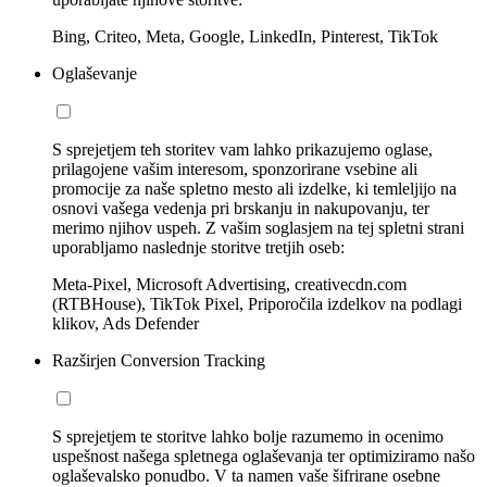
Bing, Criteo, Meta, Google, LinkedIn, Pinterest, TikTok
Oglaševanje
S sprejetjem teh storitev vam lahko prikazujemo oglase,
prilagojene vašim interesom, sponzorirane vsebine ali
promocije za naše spletno mesto ali izdelke, ki temleljijo na
osnovi vašega vedenja pri brskanju in nakupovanju, ter
merimo njihov uspeh. Z vašim soglasjem na tej spletni strani
uporabljamo naslednje storitve tretjih oseb:
Meta-Pixel, Microsoft Advertising, creativecdn.com
(RTBHouse), TikTok Pixel, Priporočila izdelkov na podlagi
klikov, Ads Defender
Razširjen Conversion Tracking
S sprejetjem te storitve lahko bolje razumemo in ocenimo
uspešnost našega spletnega oglaševanja ter optimiziramo našo
oglaševalsko ponudbo. V ta namen vaše šifrirane osebne