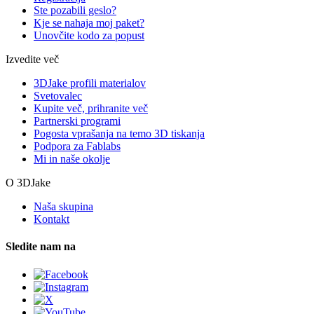
Ste pozabili geslo?
Kje se nahaja moj paket?
Unovčite kodo za popust
Izvedite več
3DJake profili materialov
Svetovalec
Kupite več, prihranite več
Partnerski programi
Pogosta vprašanja na temo 3D tiskanja
Podpora za Fablabs
Mi in naše okolje
O 3DJake
Naša skupina
Kontakt
Sledite nam na