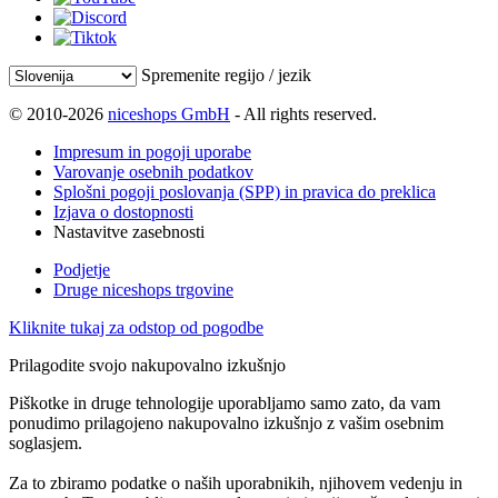
Spremenite regijo / jezik
© 2010-2026
niceshops GmbH
- All rights reserved.
Impresum in pogoji uporabe
Varovanje osebnih podatkov
Splošni pogoji poslovanja (SPP) in pravica do preklica
Izjava o dostopnosti
Nastavitve zasebnosti
Podjetje
Druge niceshops trgovine
Kliknite tukaj za odstop od pogodbe
Prilagodite svojo nakupovalno izkušnjo
Piškotke in druge tehnologije uporabljamo samo zato, da vam
ponudimo prilagojeno nakupovalno izkušnjo z vašim osebnim
soglasjem.
Za to zbiramo podatke o naših uporabnikih, njihovem vedenju in