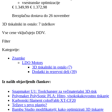
vsestranske optimizacije
€ 1.349,99
€ 1.372,98
Brezplačna dostava do 26 november
3D tiskalniki in ostalo: 7 izdelkov
Vse cene vključujejo DDV.
Filter
Kategorije:
Znamke
LDO Motors
3D tiskalniki in ostalo (7)
Dodatki in rezervni deli (39)
Iz naših objavljenih člankov:
Snapmaker U1: Toolchanger za večmaterialni 3D-tisk
Polymaker PolySonic PLA: Hitro, visokokakovostno tiskanje
Karbonski filament colorFabb XT-CF20
Težave s prvo plastjo?
Bambu Studio modifikatorji: kako optimizirati 3D tiskanje