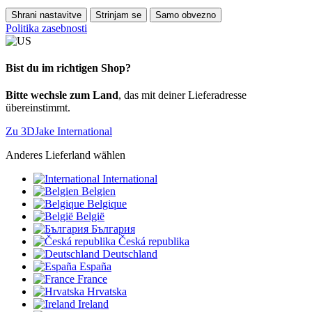
Shrani nastavitve
Strinjam se
Samo obvezno
Politika zasebnosti
Bist du im richtigen Shop?
Bitte wechsle zum Land
, das mit deiner Lieferadresse
übereinstimmt.
Zu 3DJake International
Anderes Lieferland wählen
International
Belgien
Belgique
België
България
Česká republika
Deutschland
España
France
Hrvatska
Ireland