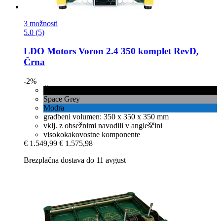
3 možnosti
5.0 (5)
LDO Motors
Voron 2.4 350 komplet RevD,
Črna
-2%
Črna
Space Grey
Modra
gradbeni volumen: 350 x 350 x 350 mm
vklj. z obsežnimi navodili v angleščini
visokokakovostne komponente
€ 1.549,99
€ 1.575,98
Brezplačna dostava do 11 avgust