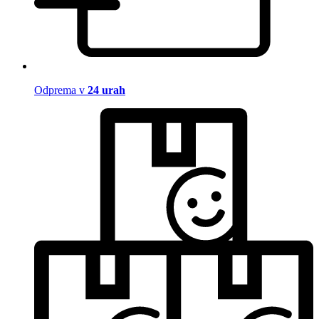
Odprema v
24 urah