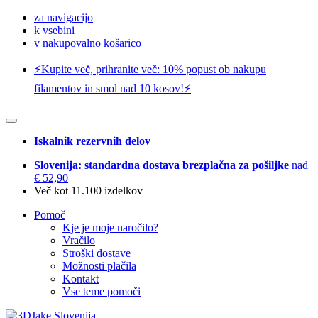
za navigacijo
k vsebini
v nakupovalno košarico
⚡️Kupite več, prihranite več: 10% popust ob nakupu
filamentov in smol nad 10 kosov!⚡️
Iskalnik rezervnih delov
Slovenija: standardna dostava brezplačna za pošiljke
nad
€ 52,90
Več kot 11.100 izdelkov
Pomoč
Kje je moje naročilo?
Vračilo
Stroški dostave
Možnosti plačila
Kontakt
Vse teme pomoči