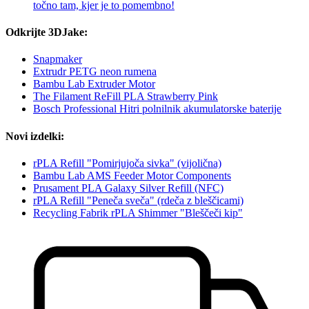
točno tam, kjer je to pomembno!
Odkrijte 3DJake:
Snapmaker
Extrudr PETG neon rumena
Bambu Lab Extruder Motor
The Filament ReFill PLA Strawberry Pink
Bosch Professional Hitri polnilnik akumulatorske baterije
Novi izdelki:
rPLA Refill "Pomirjujoča sivka" (vijolična)
Bambu Lab AMS Feeder Motor Components
Prusament PLA Galaxy Silver Refill (NFC)
rPLA Refill "Peneča sveča" (rdeča z bleščicami)
Recycling Fabrik rPLA Shimmer "Bleščeči kip"