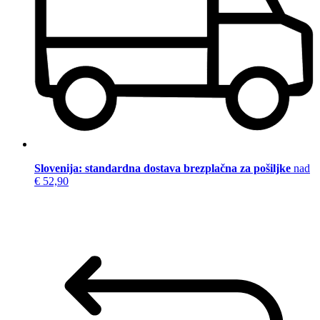
Slovenija: standardna dostava brezplačna za pošiljke
nad
€ 52,90