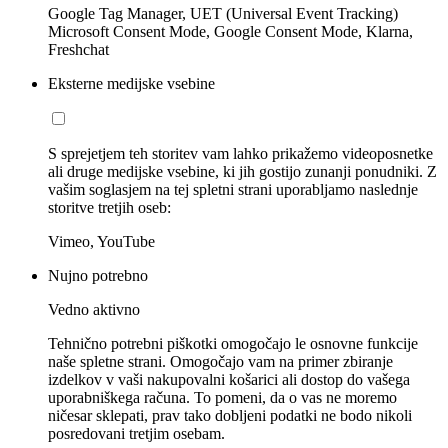
Google Tag Manager, UET (Universal Event Tracking)
Microsoft Consent Mode, Google Consent Mode, Klarna,
Freshchat
Eksterne medijske vsebine
S sprejetjem teh storitev vam lahko prikažemo videoposnetke
ali druge medijske vsebine, ki jih gostijo zunanji ponudniki. Z
vašim soglasjem na tej spletni strani uporabljamo naslednje
storitve tretjih oseb:
Vimeo, YouTube
Nujno potrebno
Vedno aktivno
Tehnično potrebni piškotki omogočajo le osnovne funkcije
naše spletne strani. Omogočajo vam na primer zbiranje
izdelkov v vaši nakupovalni košarici ali dostop do vašega
uporabniškega računa. To pomeni, da o vas ne moremo
ničesar sklepati, prav tako dobljeni podatki ne bodo nikoli
posredovani tretjim osebam.