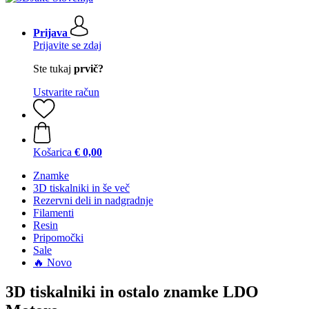
Prijava
Prijavite se zdaj
Ste tukaj
prvič?
Ustvarite račun
Košarica
€ 0,00
Znamke
3D tiskalniki in še več
Rezervni deli in nadgradnje
Filamenti
Resin
Pripomočki
Sale
🔥 Novo
3D tiskalniki in ostalo znamke LDO