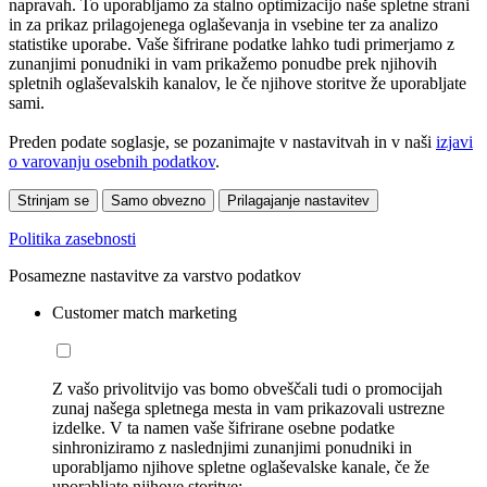
napravah. To uporabljamo za stalno optimizacijo naše spletne strani
in za prikaz prilagojenega oglaševanja in vsebine ter za analizo
statistike uporabe. Vaše šifrirane podatke lahko tudi primerjamo z
zunanjimi ponudniki in vam prikažemo ponudbe prek njihovih
spletnih oglaševalskih kanalov, le če njihove storitve že uporabljate
sami.
Preden podate soglasje, se pozanimajte v nastavitvah in v naši
izjavi
o varovanju osebnih podatkov
.
Strinjam se
Samo obvezno
Prilagajanje nastavitev
Politika zasebnosti
Posamezne nastavitve za varstvo podatkov
Customer match marketing
Z vašo privolitvijo vas bomo obveščali tudi o promocijah
zunaj našega spletnega mesta in vam prikazovali ustrezne
izdelke. V ta namen vaše šifrirane osebne podatke
sinhroniziramo z naslednjimi zunanjimi ponudniki in
uporabljamo njihove spletne oglaševalske kanale, če že
uporabljate njihove storitve: