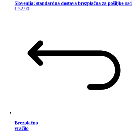
Slovenija: standardna dostava brezplačna za pošiljke
nad
€ 52,90
Brezplačno
vračilo