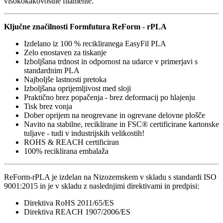
visokokakovostne filamente.
Ključne značilnosti Formfutura ReForm - rPLA
Izdelano iz 100 % recikliranega EasyFil PLA
Zelo enostaven za tiskanje
Izboljšana trdnost in odpornost na udarce v primerjavi s
standardnim PLA
Najboljše lastnosti pretoka
Izboljšana oprijemljivost med sloji
Praktično brez popačenja - brez deformacij po hlajenju
Tisk brez vonja
Dober oprijem na neogrevane in ogrevane delovne plošče
Navito na stabilne, reciklirane in FSC® certificirane kartonske
tuljave - tudi v industrijskih velikostih!
ROHS & REACH certificiran
100% reciklirana embalaža
ReForm-rPLA je izdelan na Nizozemskem v skladu s standardi ISO
9001:2015 in je v skladu z naslednjimi direktivami in predpisi:
Direktiva RoHS 2011/65/ES
Direktiva REACH 1907/2006/ES