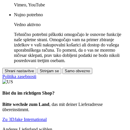
Vimeo, YouTube
Nujno potrebno
Vedno aktivno
Tehnično potrebni piškotki omogočajo le osnovne funkcije
naše spletne strani. Omogočajo vam na primer zbiranje
izdelkov v vaši nakupovalni košarici ali dostop do vašega
uporabniškega računa. To pomeni, da o vas ne moremo
ničesar sklepati, prav tako dobljeni podatki ne bodo nikoli
posredovani tretjim osebam.
Shrani nastavitve
Strinjam se
Samo obvezno
Politika zasebnosti
Bist du im richtigen Shop?
Bitte wechsle zum Land
, das mit deiner Lieferadresse
übereinstimmt.
Zu 3DJake International
Anderes Lieferland wählen