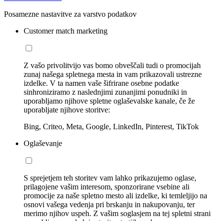
Posamezne nastavitve za varstvo podatkov
Customer match marketing
Z vašo privolitvijo vas bomo obveščali tudi o promocijah
zunaj našega spletnega mesta in vam prikazovali ustrezne
izdelke. V ta namen vaše šifrirane osebne podatke
sinhroniziramo z naslednjimi zunanjimi ponudniki in
uporabljamo njihove spletne oglaševalske kanale, če že
uporabljate njihove storitve:
Bing, Criteo, Meta, Google, LinkedIn, Pinterest, TikTok
Oglaševanje
S sprejetjem teh storitev vam lahko prikazujemo oglase,
prilagojene vašim interesom, sponzorirane vsebine ali
promocije za naše spletno mesto ali izdelke, ki temleljijo na
osnovi vašega vedenja pri brskanju in nakupovanju, ter
merimo njihov uspeh. Z vašim soglasjem na tej spletni strani