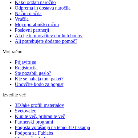
Kako oddati naročilo
Odprema in dostava naročila
Načini plačila
Vračila
Moj uporabniški račun
Poslovni partnerji
Akcije in unovčitev darilnih bonov
Ali potrebujete dodatno pomoč?
Moj račun
Prijavite se
Registracija
Ste pozabili geslo?
Kje se nahaja moj paket?
Unovčite kodo za popust
Izvedite več
3DJake profili materialov
Svetovalec
Kupite več, prihranite več
Partnerski programi
Pogosta vprašanja na temo 3D tiskanja
Podpora za Fablabs