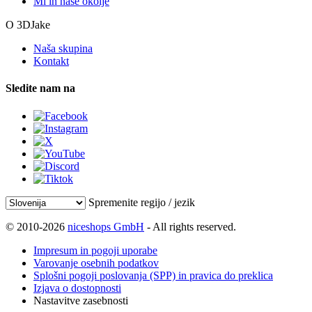
Mi in naše okolje
O 3DJake
Naša skupina
Kontakt
Sledite nam na
Spremenite regijo / jezik
© 2010-2026
niceshops GmbH
- All rights reserved.
Impresum in pogoji uporabe
Varovanje osebnih podatkov
Splošni pogoji poslovanja (SPP) in pravica do preklica
Izjava o dostopnosti
Nastavitve zasebnosti