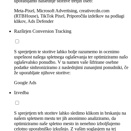
uporabljamo naslednje storitve tretjih oseb:
Meta-Pixel, Microsoft Advertising, creativecdn.com
(RTBHouse), TikTok Pixel, Priporočila izdelkov na podlagi
klikov, Ads Defender
Razširjen Conversion Tracking
S sprejetjem te storitve lahko bolje razumemo in ocenimo
uspešnost našega spletnega oglaševanja ter optimiziramo našo
oglaševalsko ponudbo. V ta namen vaše šifrirane osebne
podatke sinhroniziramo z naslednjimi zunanjimi ponudniki, če
že uporabljate njihove storitve:
Google Ads
Izvedba
S sprejetjem teh storitev lahko sledimo klikom in brskanju na
našem spletnem mestu ter jih anonimno analiziramo, da
optimiziramo naše spletno mesto in nenehno izboljšujemo
celotno uporabniško izkušnjo. Z vašim soglasjem na tej