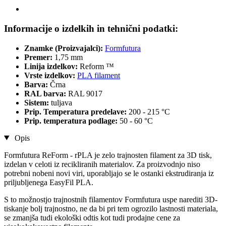
Informacije o izdelkih in tehnični podatki:
Znamke (Proizvajalci):
Formfutura
Premer:
1,75 mm
Linija izdelkov:
Reform ™
Vrste izdelkov:
PLA filament
Barva:
Črna
RAL barva:
RAL 9017
Sistem:
tuljava
Prip. Temperatura predelave:
200 - 215 °C
Prip. temperatura podlage:
50 - 60 °C
Opis
Formfutura ReForm - rPLA je zelo trajnosten filament za 3D tisk,
izdelan v celoti iz recikliranih materialov. Za proizvodnjo niso
potrebni nobeni novi viri, uporabljajo se le ostanki ekstrudiranja iz
priljubljenega EasyFil PLA.
S to možnostjo trajnostnih filamentov Formfutura uspe narediti 3D-
tiskanje bolj trajnostno, ne da bi pri tem ogrozilo lastnosti materiala,
se zmanjša tudi ekološki odtis kot tudi prodajne cene za