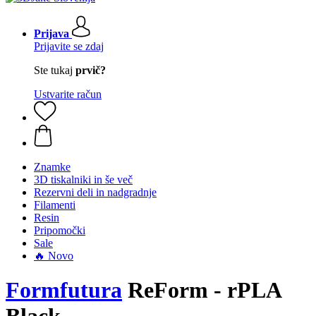
Prijava
Prijavite se zdaj
Ste tukaj
prvič?
Ustvarite račun
Znamke
3D tiskalniki in še več
Rezervni deli in nadgradnje
Filamenti
Resin
Pripomočki
Sale
🔥 Novo
Formfutura
ReForm - rPLA