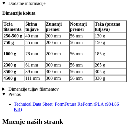
Dodatne informacije
Dimenzije koluta
Teža
Širina
Zunanji
Notranji
Teža (prazna
filamenta
tuljave
premer
premer
tuljava)
250-500 g
40 mm
200 mm
56 mm
130 g
750 g
55 mm
200 mm
56 mm
150 g
1000 g
78 mm
200 mm
56 mm
185 g
2300 g
61 mm
300 mm
56 mm
265 g
3500 g
89 mm
300 mm
56 mm
305 g
4500 g
111 mm
300 mm
56 mm
330 g
Dimenzije tuljav filamentov
Prenos
Technical Data Sheet_FormFutura ReForm rPLA
(984,86
KB)
Mnenje naših strank