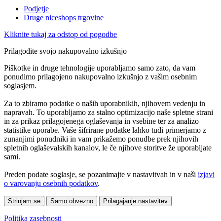
Podjetje
Druge niceshops trgovine
Kliknite tukaj za odstop od pogodbe
Prilagodite svojo nakupovalno izkušnjo
Piškotke in druge tehnologije uporabljamo samo zato, da vam
ponudimo prilagojeno nakupovalno izkušnjo z vašim osebnim
soglasjem.
Za to zbiramo podatke o naših uporabnikih, njihovem vedenju in
napravah. To uporabljamo za stalno optimizacijo naše spletne strani
in za prikaz prilagojenega oglaševanja in vsebine ter za analizo
statistike uporabe. Vaše šifrirane podatke lahko tudi primerjamo z
zunanjimi ponudniki in vam prikažemo ponudbe prek njihovih
spletnih oglaševalskih kanalov, le če njihove storitve že uporabljate
sami.
Preden podate soglasje, se pozanimajte v nastavitvah in v naši
izjavi
o varovanju osebnih podatkov
.
Strinjam se
Samo obvezno
Prilagajanje nastavitev
Politika zasebnosti