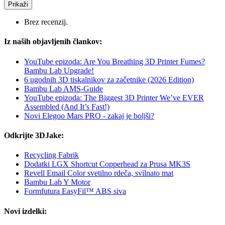
Prikaži
Brez recenzij.
Iz naših objavljenih člankov:
YouTube epizoda: Are You Breathing 3D Printer Fumes?
Bambu Lab Upgrade!
6 ugodnih 3D tiskalnikov za začetnike (2026 Edition)
Bambu Lab AMS-Guide
YouTube epizoda: The Biggest 3D Printer We’ve EVER
Assembled (And It’s Fast!)
Novi Elegoo Mars PRO - zakaj je boljši?
Odkrijte 3DJake:
Recycling Fabrik
Dodatki LGX Shortcut Copperhead za Prusa MK3S
Revell Email Color svetilno rdeča, svilnato mat
Bambu Lab Y Motor
Formfutura EasyFil™ ABS siva
Novi izdelki: