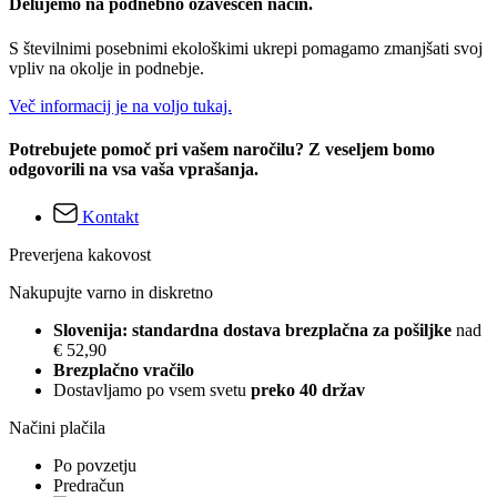
Delujemo na podnebno ozaveščen način.
S številnimi posebnimi ekološkimi ukrepi pomagamo zmanjšati svoj
vpliv na okolje in podnebje.
Več informacij je na voljo tukaj.
Potrebujete pomoč pri vašem naročilu? Z veseljem bomo
odgovorili na vsa vaša vprašanja.
Kontakt
Preverjena kakovost
Nakupujte varno in diskretno
Slovenija: standardna dostava brezplačna za pošiljke
nad
€ 52,90
Brezplačno vračilo
Dostavljamo po vsem svetu
preko 40 držav
Načini plačila
Po povzetju
Predračun