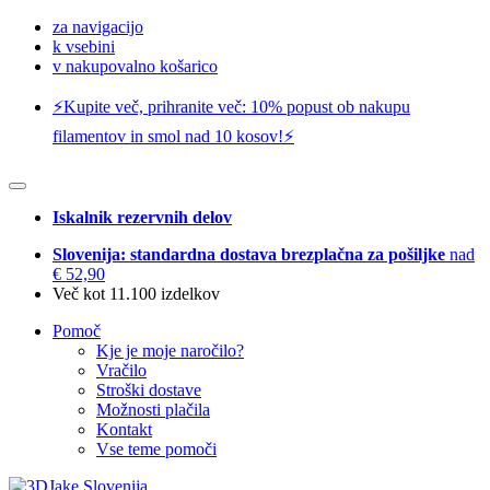
za navigacijo
k vsebini
v nakupovalno košarico
⚡️Kupite več, prihranite več: 10% popust ob nakupu
filamentov in smol nad 10 kosov!⚡️
Iskalnik rezervnih delov
Slovenija: standardna dostava brezplačna za pošiljke
nad
€ 52,90
Več kot 11.100 izdelkov
Pomoč
Kje je moje naročilo?
Vračilo
Stroški dostave
Možnosti plačila
Kontakt
Vse teme pomoči