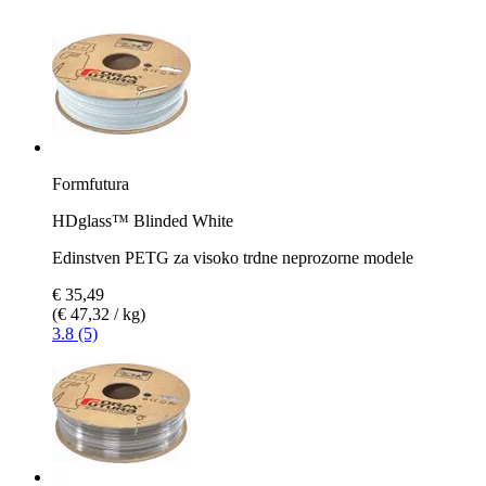
Formfutura
HDglass™ Blinded White
Edinstven PETG za visoko trdne neprozorne modele
€ 35,49
(€ 47,32 / kg)
3.8 (5)