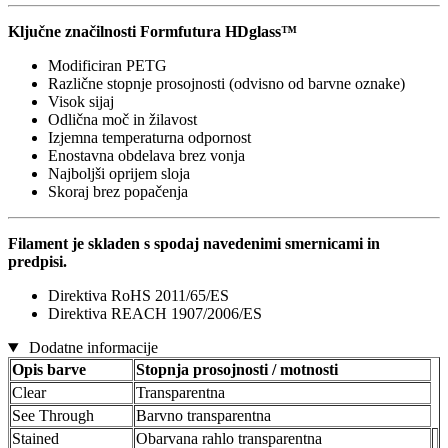
Ključne značilnosti Formfutura HDglass™
Modificiran PETG
Različne stopnje prosojnosti (odvisno od barvne oznake)
Visok sijaj
Odlična moč in žilavost
Izjemna temperaturna odpornost
Enostavna obdelava brez vonja
Najboljši oprijem sloja
Skoraj brez popačenja
Filament je skladen s spodaj navedenimi smernicami in
predpisi.
Direktiva RoHS 2011/65/ES
Direktiva REACH 1907/2006/ES
Dodatne informacije
Opis barve
Stopnja prosojnosti / motnosti
Clear
Transparentna
See Through
Barvno transparentna
Stained
Obarvana rahlo transparentna