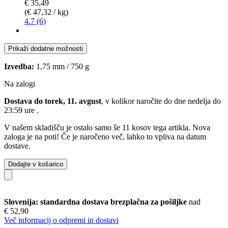
€ 35,49
(€ 47,32 / kg)
4.7 (6)
Prikaži dodatne možnosti
Izvedba:
1,75 mm / 750 g
Na zalogi
Dostava do torek, 11. avgust
, v kolikor naročite do dne
nedelja do
23:59 ure
.
V našem skladišču je ostalo samo še 11 kosov tega artikla. Nova
zaloga je na poti! Če je naročeno več, lahko to vpliva na datum
dostave.
Dodajte v košarico
Slovenija: standardna dostava brezplačna za pošiljke
nad
€ 52,90
Več informacij o odpremi in dostavi