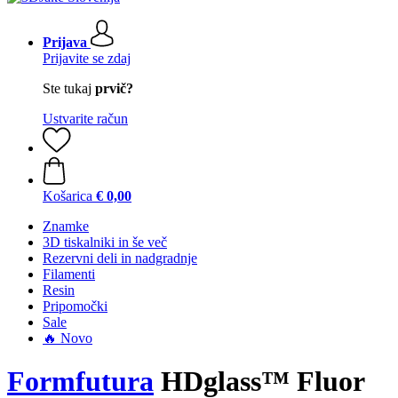
Prijava
Prijavite se zdaj
Ste tukaj
prvič?
Ustvarite račun
Košarica
€ 0,00
Znamke
3D tiskalniki in še več
Rezervni deli in nadgradnje
Filamenti
Resin
Pripomočki
Sale
🔥 Novo
Formfutura
HDglass™ Fluor