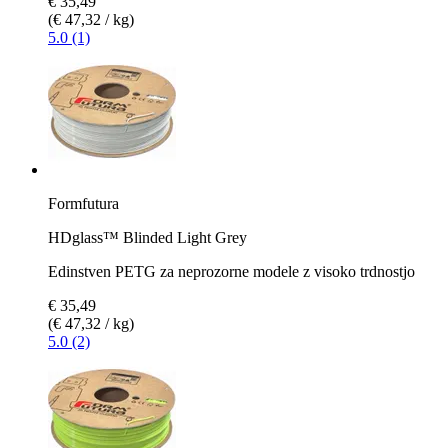
€ 35,49
(€ 47,32 / kg)
5.0 (1)
Formfutura
HDglass™ Blinded Light Grey
Edinstven PETG za neprozorne modele z visoko trdnostjo
€ 35,49
(€ 47,32 / kg)
5.0 (2)