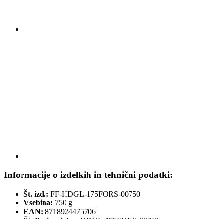
Informacije o izdelkih in tehnični podatki:
Št. izd.:
FF-HDGL-175FORS-00750
Vsebina:
750 g
EAN:
8718924475706