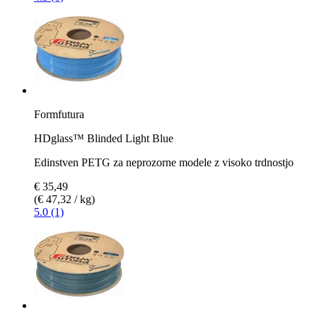
Formfutura
HDglass™ Blinded Light Blue
Edinstven PETG za neprozorne modele z visoko trdnostjo
€ 35,49
(€ 47,32 / kg)
5.0 (1)