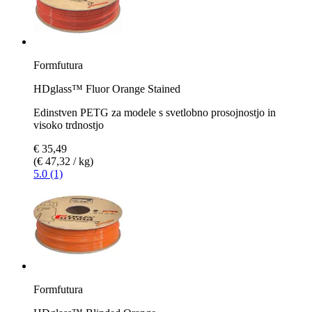
Formfutura
HDglass™ Fluor Orange Stained
Edinstven PETG za modele s svetlobno prosojnostjo in
visoko trdnostjo
€ 35,49
(€ 47,32 / kg)
5.0 (1)
Formfutura