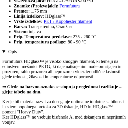
Št.-Proizvajalca:
HDGL-175FORS-00750
Znamke (Proizvajalci):
Formfutura
Premer:
1,75 mm
Linija izdelkov:
HDglass™
Vrste izdelkov:
PET / Kopoliester filament
Barva:
Transparentno, Oranžna
Sistem:
tuljava
Prip. Temperatura predelave:
235 - 260 °C
Prip. temperatura podlage:
80 - 90 °C
Opis
Formfutura HDglass™ je visoko zmogljiv filament, ki temelji na
edinstveni mešanici PETG, ki daje natisnjenim modelom sijajen in
prozoren, rahlo prozoren ali neprozoren videz ter odlične lastnosti
glede trdnosti, žilavosti in temperaturne odpornosti.
⇒ Glede na barvno oznako se stopnja preglednosti razlikuje –
glejte tabelo na dnu.
Ker je bil material razvit za doseganje optimalne toplotne stabilnosti
in s tem popolnega pretoka za 3D tiskanje, HD in HDglass™
pomeni "Heavy Duty".
Ker HDglass™ ne vsebuje bisfenola A, med tiskanjem ni neprijetnih
vonjav.