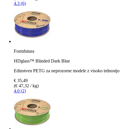
4.3 (6)
Formfutura
HDglass™ Blinded Dark Blue
Edinstven PETG za neprozorne modele z visoko trdnostjo
€ 35,49
(€ 47,32 / kg)
4.0 (2)