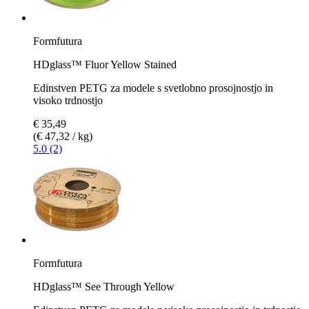
Formfutura
HDglass™ Fluor Yellow Stained
Edinstven PETG za modele s svetlobno prosojnostjo in
visoko trdnostjo
€ 35,49
(€ 47,32 / kg)
5.0 (2)
Formfutura
HDglass™ See Through Yellow