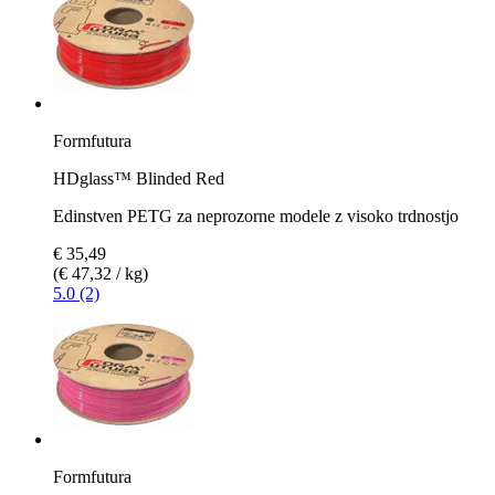
Formfutura
HDglass™ Blinded Red
Edinstven PETG za neprozorne modele z visoko trdnostjo
€ 35,49
(€ 47,32 / kg)
5.0 (2)
Formfutura