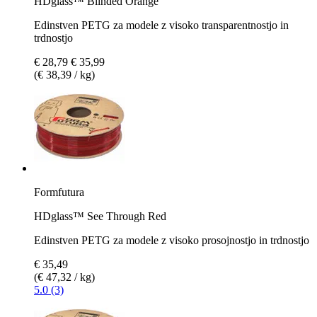
HDglass™ Blinded Orange
Edinstven PETG za modele z visoko transparentnostjo in
trdnostjo
€ 28,79
€ 35,99
(€ 38,39 / kg)
Formfutura
HDglass™ See Through Red
Edinstven PETG za modele z visoko prosojnostjo in trdnostjo
€ 35,49
(€ 47,32 / kg)
5.0 (3)