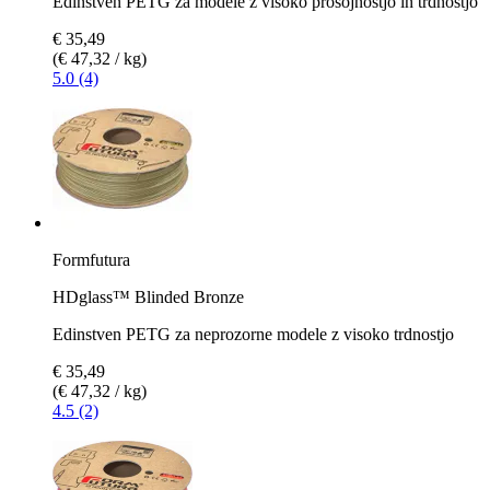
Edinstven PETG za modele z visoko prosojnostjo in trdnostjo
€ 35,49
(€ 47,32 / kg)
5.0 (4)
Formfutura
HDglass™ Blinded Bronze
Edinstven PETG za neprozorne modele z visoko trdnostjo
€ 35,49
(€ 47,32 / kg)
4.5 (2)