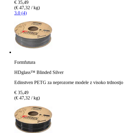
€ 35,49
(€ 47,32 / kg)
3.0 (4)
Formfutura
HDglass™ Blinded Silver
Edinstven PETG za neprozorne modele z visoko trdnostjo
€ 35,49
(€ 47,32 / kg)