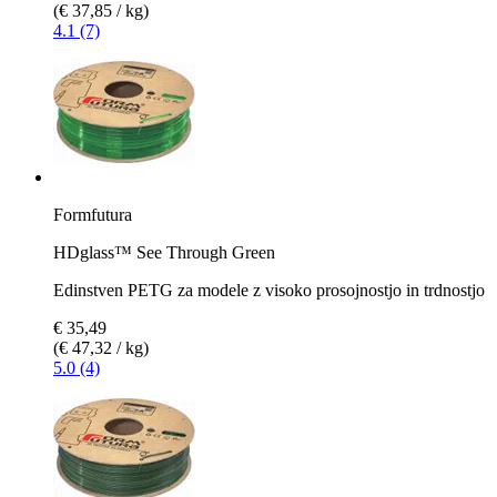
(€ 37,85 / kg)
4.1 (7)
Formfutura
HDglass™ See Through Green
Edinstven PETG za modele z visoko prosojnostjo in trdnostjo
€ 35,49
(€ 47,32 / kg)
5.0 (4)