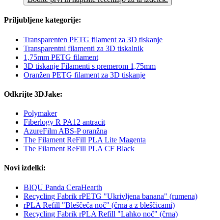
Priljubljene kategorije:
Transparenten PETG filament za 3D tiskanje
Transparentni filamenti za 3D tiskalnik
1,75mm PETG filament
3D tiskanje Filamenti s premerom 1,75mm
Oranžen PETG filament za 3D tiskanje
Odkrijte 3DJake:
Polymaker
Fiberlogy R PA12 antracit
AzureFilm ABS-P oranžna
The Filament ReFill PLA Lite Magenta
The Filament ReFill PLA CF Black
Novi izdelki:
BIQU Panda CeraHearth
Recycling Fabrik rPETG "Ukrivljena banana" (rumena)
rPLA Refill "Bleščeča noč" (črna a z bleščicami)
Recycling Fabrik rPLA Refill "Lahko noč" (črna)