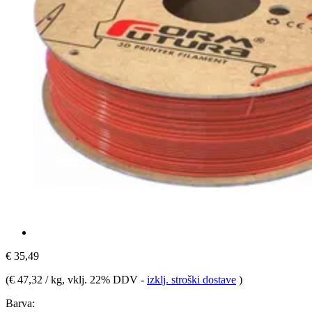
€ 35,49
(
€ 47,32 / kg
, vklj. 22% DDV
-
izklj. stroški dostave
)
Barva: