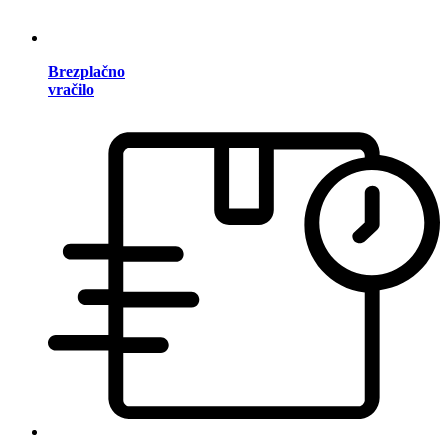
Brezplačno
vračilo