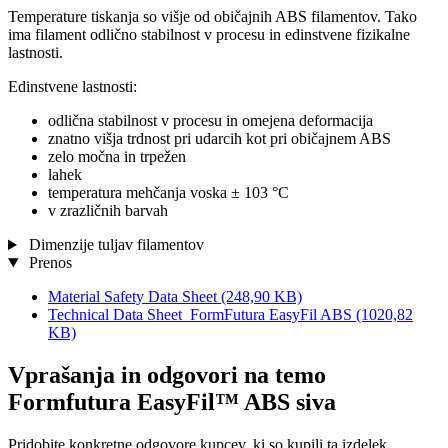
Temperature tiskanja so višje od običajnih ABS filamentov. Tako
ima filament odlično stabilnost v procesu in edinstvene fizikalne
lastnosti.
Edinstvene lastnosti:
odlična stabilnost v procesu in omejena deformacija
znatno višja trdnost pri udarcih kot pri običajnem ABS
zelo močna in trpežen
lahek
temperatura mehčanja voska ± 103 °C
v zrazličnih barvah
Dimenzije tuljav filamentov
Prenos
Material Safety Data Sheet
(248,90 KB)
Technical Data Sheet_FormFutura EasyFil ABS
(1020,82
KB)
Vprašanja in odgovori na temo
Formfutura EasyFil™ ABS siva
Pridobite konkretne odgovore kupcev, ki so kupili ta izdelek.