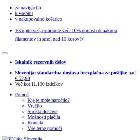
za navigacijo
k vsebini
v nakupovalno košarico
⚡️Kupite več, prihranite več: 10% popust ob nakupu
filamentov in smol nad 10 kosov!⚡️
Iskalnik rezervnih delov
Slovenija: standardna dostava brezplačna za pošiljke
nad
€ 52,90
Več kot 11.100 izdelkov
Pomoč
Kje je moje naročilo?
Vračilo
Stroški dostave
Možnosti plačila
Kontakt
Vse teme pomoči