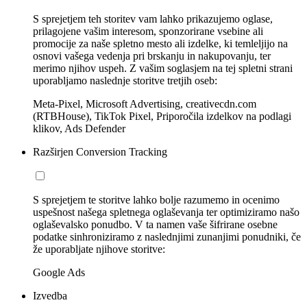
S sprejetjem teh storitev vam lahko prikazujemo oglase,
prilagojene vašim interesom, sponzorirane vsebine ali
promocije za naše spletno mesto ali izdelke, ki temleljijo na
osnovi vašega vedenja pri brskanju in nakupovanju, ter
merimo njihov uspeh. Z vašim soglasjem na tej spletni strani
uporabljamo naslednje storitve tretjih oseb:
Meta-Pixel, Microsoft Advertising, creativecdn.com
(RTBHouse), TikTok Pixel, Priporočila izdelkov na podlagi
klikov, Ads Defender
Razširjen Conversion Tracking
S sprejetjem te storitve lahko bolje razumemo in ocenimo
uspešnost našega spletnega oglaševanja ter optimiziramo našo
oglaševalsko ponudbo. V ta namen vaše šifrirane osebne
podatke sinhroniziramo z naslednjimi zunanjimi ponudniki, če
že uporabljate njihove storitve:
Google Ads
Izvedba