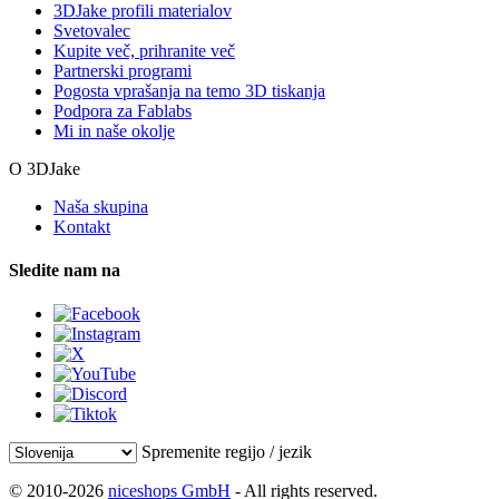
3DJake profili materialov
Svetovalec
Kupite več, prihranite več
Partnerski programi
Pogosta vprašanja na temo 3D tiskanja
Podpora za Fablabs
Mi in naše okolje
O 3DJake
Naša skupina
Kontakt
Sledite nam na
Spremenite regijo / jezik
© 2010-2026
niceshops GmbH
- All rights reserved.