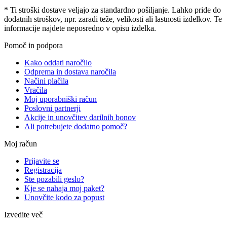
* Ti stroški dostave veljajo za standardno pošiljanje. Lahko pride do
dodatnih stroškov, npr. zaradi teže, velikosti ali lastnosti izdelkov. Te
informacije najdete neposredno v opisu izdelka.
Pomoč in podpora
Kako oddati naročilo
Odprema in dostava naročila
Načini plačila
Vračila
Moj uporabniški račun
Poslovni partnerji
Akcije in unovčitev darilnih bonov
Ali potrebujete dodatno pomoč?
Moj račun
Prijavite se
Registracija
Ste pozabili geslo?
Kje se nahaja moj paket?
Unovčite kodo za popust
Izvedite več