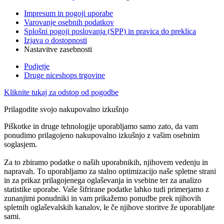
Impresum in pogoji uporabe
Varovanje osebnih podatkov
Splošni pogoji poslovanja (SPP) in pravica do preklica
Izjava o dostopnosti
Nastavitve zasebnosti
Podjetje
Druge niceshops trgovine
Kliknite tukaj za odstop od pogodbe
Prilagodite svojo nakupovalno izkušnjo
Piškotke in druge tehnologije uporabljamo samo zato, da vam
ponudimo prilagojeno nakupovalno izkušnjo z vašim osebnim
soglasjem.
Za to zbiramo podatke o naših uporabnikih, njihovem vedenju in
napravah. To uporabljamo za stalno optimizacijo naše spletne strani
in za prikaz prilagojenega oglaševanja in vsebine ter za analizo
statistike uporabe. Vaše šifrirane podatke lahko tudi primerjamo z
zunanjimi ponudniki in vam prikažemo ponudbe prek njihovih
spletnih oglaševalskih kanalov, le če njihove storitve že uporabljate
sami.