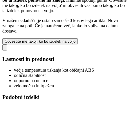
bo ta izdelek ponovno na zalogi.
Kliknite spodnji gumb 'Obvestite
me takoj, ko bo izdelek na voljo' in obvestili vas bomo takoj, ko bo
ta izdelek ponovno na voljo.
V našem skladišču je ostalo samo še 0 kosov tega artikla. Nova
zaloga je na poti! Če je naročeno več, lahko to vpliva na datum
dostave.
Obvestite me takoj, ko bo izdelek na voljo
Lastnosti in prednosti
večja temperatura tiskanja kot običajni ABS
odlična stabilnost
odporno na udarce
zelo močna in trpežen
Podobni izdelki