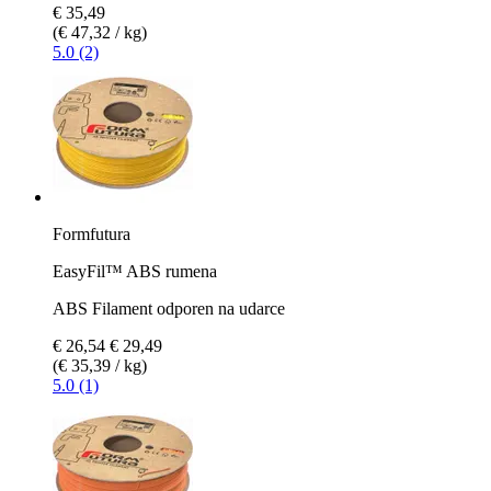
€ 35,49
(€ 47,32 / kg)
5.0 (2)
Formfutura
EasyFil™ ABS rumena
ABS Filament odporen na udarce
€ 26,54
€ 29,49
(€ 35,39 / kg)
5.0 (1)