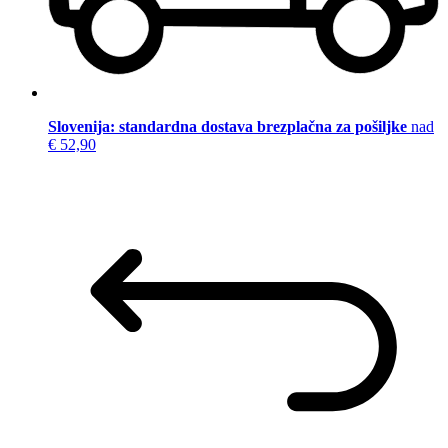
Slovenija: standardna dostava brezplačna za pošiljke
nad
€ 52,90