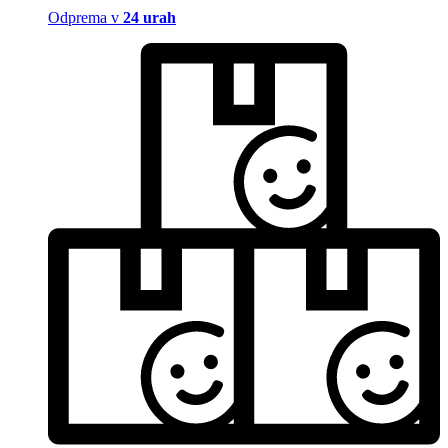
Odprema v
24 urah