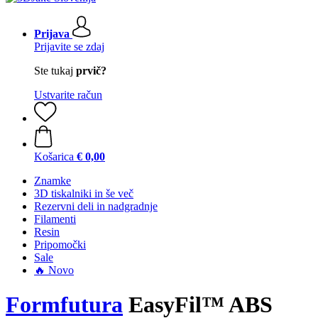
Prijava
Prijavite se zdaj
Ste tukaj
prvič?
Ustvarite račun
Košarica
€ 0,00
Znamke
3D tiskalniki in še več
Rezervni deli in nadgradnje
Filamenti
Resin
Pripomočki
Sale
🔥 Novo
Formfutura
EasyFil™ ABS