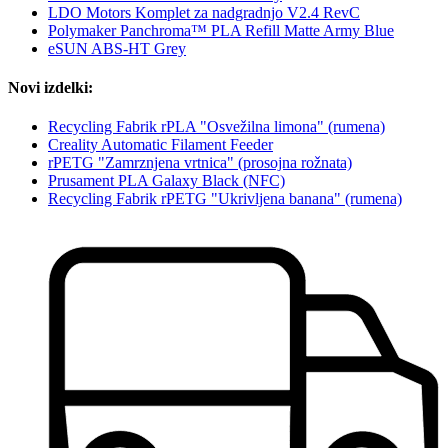
LDO Motors Komplet za nadgradnjo V2.4 RevC
Polymaker Panchroma™ PLA Refill Matte Army Blue
eSUN ABS-HT Grey
Novi izdelki:
Recycling Fabrik rPLA "Osvežilna limona" (rumena)
Creality Automatic Filament Feeder
rPETG "Zamrznjena vrtnica" (prosojna rožnata)
Prusament PLA Galaxy Black (NFC)
Recycling Fabrik rPETG "Ukrivljena banana" (rumena)