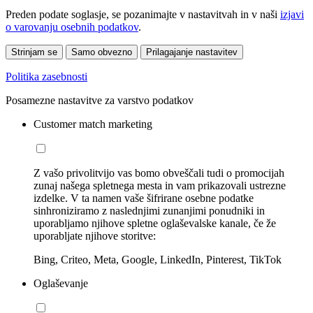
Preden podate soglasje, se pozanimajte v nastavitvah in v naši
izjavi
o varovanju osebnih podatkov
.
Strinjam se
Samo obvezno
Prilagajanje nastavitev
Politika zasebnosti
Posamezne nastavitve za varstvo podatkov
Customer match marketing
Z vašo privolitvijo vas bomo obveščali tudi o promocijah
zunaj našega spletnega mesta in vam prikazovali ustrezne
izdelke. V ta namen vaše šifrirane osebne podatke
sinhroniziramo z naslednjimi zunanjimi ponudniki in
uporabljamo njihove spletne oglaševalske kanale, če že
uporabljate njihove storitve:
Bing, Criteo, Meta, Google, LinkedIn, Pinterest, TikTok
Oglaševanje