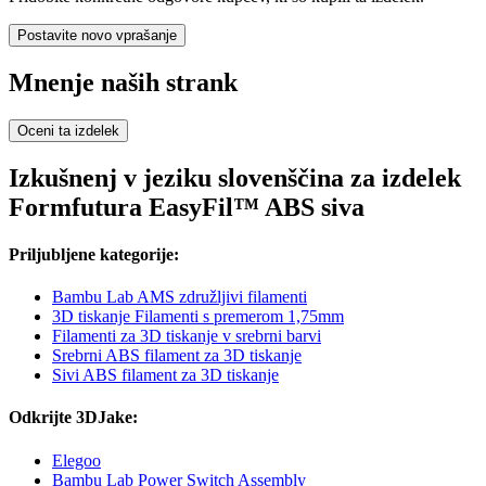
Postavite novo vprašanje
Mnenje naših strank
Oceni ta izdelek
Izkušnenj v jeziku slovenščina za izdelek
Formfutura EasyFil™ ABS siva
Priljubljene kategorije:
Bambu Lab AMS združljivi filamenti
3D tiskanje Filamenti s premerom 1,75mm
Filamenti za 3D tiskanje v srebrni barvi
Srebrni ABS filament za 3D tiskanje
Sivi ABS filament za 3D tiskanje
Odkrijte 3DJake:
Elegoo
Bambu Lab Power Switch Assembly