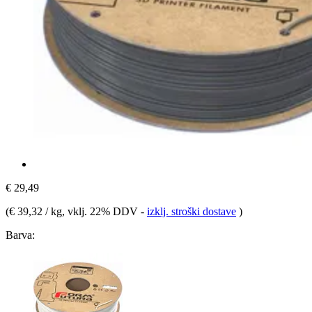
€ 29,49
(
€ 39,32 / kg
, vklj. 22% DDV
-
izklj. stroški dostave
)
Barva: