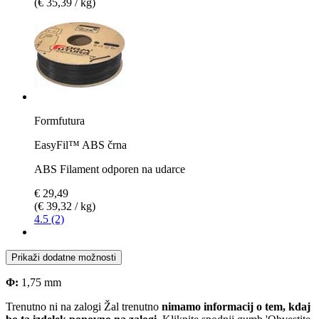
(€ 35,39 / kg)
Formfutura
EasyFil™ ABS črna
ABS Filament odporen na udarce
€ 29,49
(€ 39,32 / kg)
4.5 (2)
Prikaži dodatne možnosti
Φ:
1,75 mm
Trenutno ni na zalogi
Žal trenutno
nimamo informacij o tem, kdaj