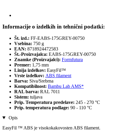
Informacije o izdelkih in tehnični podatki:
Št. izd.:
FF-EABS-175GREY-00750
Vsebina:
750 g
EAN:
8718924472583
Št.-Proizvajalca:
EABS-175GREY-00750
Znamke (Proizvajalci):
Formfutura
Premer:
1,75 mm
Linija izdelkov:
EasyFil™
Vrste izdelkov:
ABS filament
Barva:
Siva/Srebrna
Kompatibilnost:
Bambu Lab AMS*
RAL barva:
RAL 7011
Sistem:
tuljava
Prip. Temperatura predelave:
245 - 270 °C
Prip. temperatura podlage:
90 - 110 °C
Opis
EasyFil ™ ABS je visokokakovosten ABS filament.