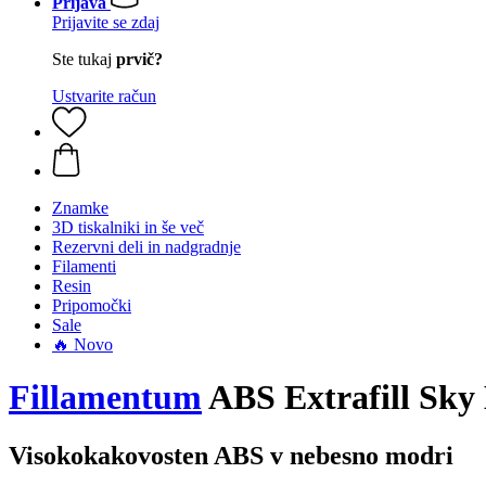
Prijava
Prijavite se zdaj
Ste tukaj
prvič?
Ustvarite račun
Znamke
3D tiskalniki in še več
Rezervni deli in nadgradnje
Filamenti
Resin
Pripomočki
Sale
🔥 Novo
Fillamentum
ABS Extrafill Sky
Visokokakovosten ABS v nebesno modri