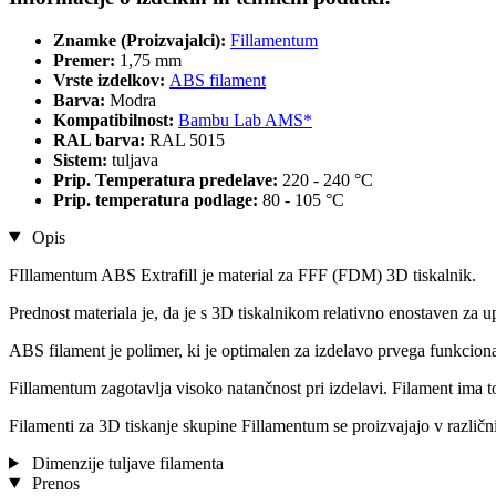
Znamke (Proizvajalci):
Fillamentum
Premer:
1,75 mm
Vrste izdelkov:
ABS filament
Barva:
Modra
Kompatibilnost:
Bambu Lab AMS*
RAL barva:
RAL 5015
Sistem:
tuljava
Prip. Temperatura predelave:
220 - 240 °C
Prip. temperatura podlage:
80 - 105 °C
Opis
FIllamentum ABS Extrafill je material za FFF (FDM) 3D tiskalnik.
Prednost materiala je, da je s 3D tiskalnikom relativno enostaven za u
ABS filament je polimer, ki je optimalen za izdelavo prvega funkcion
Fillamentum zagotavlja visoko natančnost pri izdelavi. Filament ima 
Filamenti za 3D tiskanje skupine Fillamentum se proizvajajo v različn
Dimenzije tuljave filamenta
Prenos