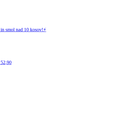
 in smol nad 10 kosov!⚡️
 52,90