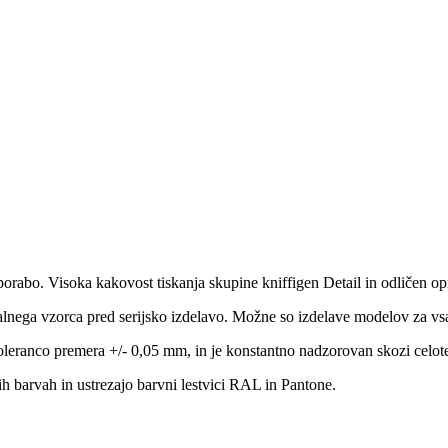
porabo. Visoka kakovost tiskanja skupine kniffigen Detail in odličen opri
alnega vzorca pred serijsko izdelavo. Možne so izdelave modelov za vs
toleranco premera +/- 0,05 mm, in je konstantno nadzorovan skozi celot
ih barvah in ustrezajo barvni lestvici RAL in Pantone.