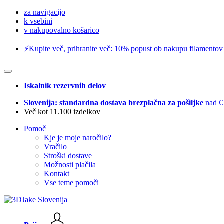
za navigacijo
k vsebini
v nakupovalno košarico
⚡️Kupite več, prihranite več: 10% popust ob nakupu filamentov
Iskalnik rezervnih delov
Slovenija: standardna dostava brezplačna za pošiljke
nad €
Več kot 11.100 izdelkov
Pomoč
Kje je moje naročilo?
Vračilo
Stroški dostave
Možnosti plačila
Kontakt
Vse teme pomoči