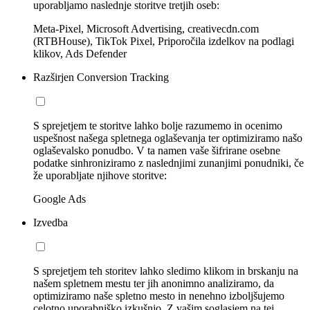
uporabljamo naslednje storitve tretjih oseb:
Meta-Pixel, Microsoft Advertising, creativecdn.com
(RTBHouse), TikTok Pixel, Priporočila izdelkov na podlagi
klikov, Ads Defender
Razširjen Conversion Tracking
S sprejetjem te storitve lahko bolje razumemo in ocenimo
uspešnost našega spletnega oglaševanja ter optimiziramo našo
oglaševalsko ponudbo. V ta namen vaše šifrirane osebne
podatke sinhroniziramo z naslednjimi zunanjimi ponudniki, če
že uporabljate njihove storitve:
Google Ads
Izvedba
S sprejetjem teh storitev lahko sledimo klikom in brskanju na
našem spletnem mestu ter jih anonimno analiziramo, da
optimiziramo naše spletno mesto in nenehno izboljšujemo
celotno uporabniško izkušnjo. Z vašim soglasjem na tej