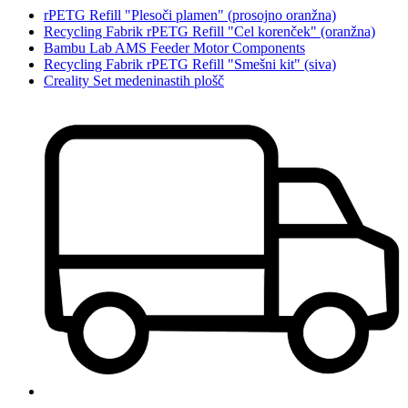
rPETG Refill "Plesoči plamen" (prosojno oranžna)
Recycling Fabrik rPETG Refill "Cel korenček" (oranžna)
Bambu Lab AMS Feeder Motor Components
Recycling Fabrik rPETG Refill "Smešni kit" (siva)
Creality Set medeninastih plošč