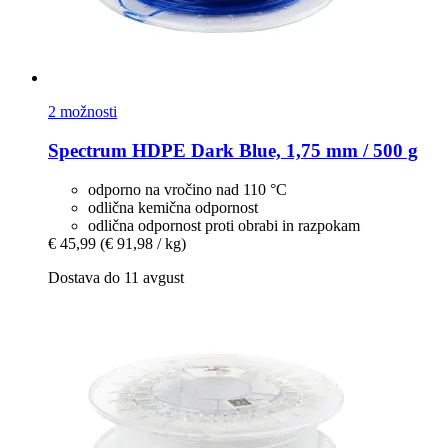
2 možnosti
Spectrum
HDPE Dark Blue, 1,75 mm / 500 g
odporno na vročino nad 110 °C
odlična kemična odpornost
odlična odpornost proti obrabi in razpokam
€ 45,99
(€ 91,98 / kg)
Dostava do 11 avgust