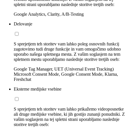
spletni strani uporabljamo naslednje storitve tretjih oseb:
Google Analytics, Clarity, A/B-Testing
Delovanje
S sprejetjem teh storitev vam lahko poleg osnovnih funkcij
zagotovimo tudi druge funkcije in vam omogočimo udobno
uporabo našega spletnega mesta. Z vašim soglasjem na tem
spletnem mestu uporabljamo naslednje storitve tretjih oseb:
Google Tag Manager, UET (Universal Event Tracking)
Microsoft Consent Mode, Google Consent Mode, Klarna,
Freshchat
Eksterne medijske vsebine
S sprejetjem teh storitev vam lahko prikažemo videoposnetke
ali druge medijske vsebine, ki jih gostijo zunanji ponudniki. Z
vašim soglasjem na tej spletni strani uporabljamo naslednje
storitve tretjih oseb: