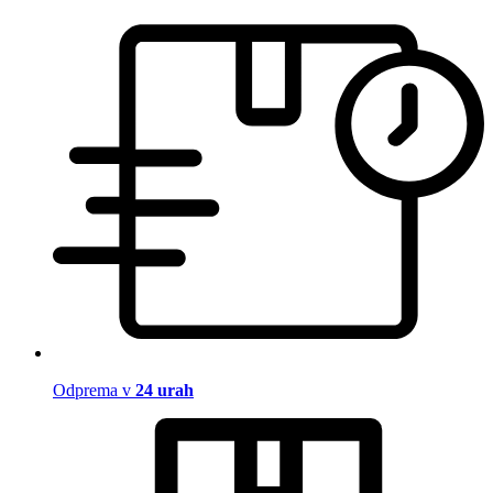
Odprema v
24 urah