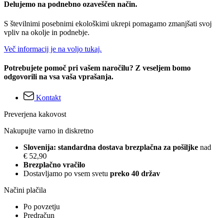
Delujemo na podnebno ozaveščen način.
S številnimi posebnimi ekološkimi ukrepi pomagamo zmanjšati svoj
vpliv na okolje in podnebje.
Več informacij je na voljo tukaj.
Potrebujete pomoč pri vašem naročilu? Z veseljem bomo
odgovorili na vsa vaša vprašanja.
Kontakt
Preverjena kakovost
Nakupujte varno in diskretno
Slovenija: standardna dostava brezplačna za pošiljke
nad
€ 52,90
Brezplačno vračilo
Dostavljamo po vsem svetu
preko 40 držav
Načini plačila
Po povzetju
Predračun