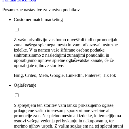
Posamezne nastavitve za varstvo podatkov
Customer match marketing
Z vašo privolitvijo vas bomo obveščali tudi o promocijah
zunaj našega spletnega mesta in vam prikazovali ustrezne
izdelke. V ta namen vaše šifrirane osebne podatke
sinhroniziramo z naslednjimi zunanjimi ponudniki in
uporabljamo njihove spletne oglaševalske kanale, če že
uporabljate njihove storitve:
Bing, Criteo, Meta, Google, LinkedIn, Pinterest, TikTok
Oglaševanje
S sprejetjem teh storitev vam lahko prikazujemo oglase,
prilagojene vašim interesom, sponzorirane vsebine ali
promocije za naše spletno mesto ali izdelke, ki temleljijo na
osnovi vašega vedenja pri brskanju in nakupovanju, ter
merimo njihov uspeh. Z vašim soglasjem na tej spletni strani