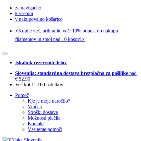
za navigacijo
k vsebini
v nakupovalno košarico
⚡️Kupite več, prihranite več: 10% popust ob nakupu
filamentov in smol nad 10 kosov!⚡️
Iskalnik rezervnih delov
Slovenija: standardna dostava brezplačna za pošiljke
nad
€ 52,90
Več kot 11.100 izdelkov
Pomoč
Kje je moje naročilo?
Vračilo
Stroški dostave
Možnosti plačila
Kontakt
Vse teme pomoči