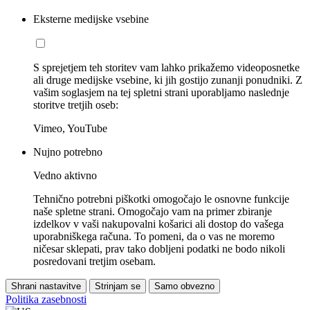
Eksterne medijske vsebine
S sprejetjem teh storitev vam lahko prikažemo videoposnetke
ali druge medijske vsebine, ki jih gostijo zunanji ponudniki. Z
vašim soglasjem na tej spletni strani uporabljamo naslednje
storitve tretjih oseb:
Vimeo, YouTube
Nujno potrebno
Vedno aktivno
Tehnično potrebni piškotki omogočajo le osnovne funkcije
naše spletne strani. Omogočajo vam na primer zbiranje
izdelkov v vaši nakupovalni košarici ali dostop do vašega
uporabniškega računa. To pomeni, da o vas ne moremo
ničesar sklepati, prav tako dobljeni podatki ne bodo nikoli
posredovani tretjim osebam.
Shrani nastavitve
Strinjam se
Samo obvezno
Politika zasebnosti