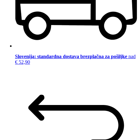
Slovenija: standardna dostava brezplačna za pošiljke
nad
€ 52,90