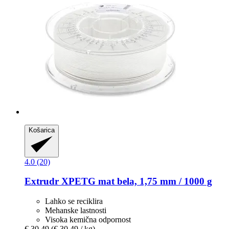
Košarica
4.0 (20)
Extrudr
XPETG mat bela, 1,75 mm / 1000 g
Lahko se reciklira
Mehanske lastnosti
Visoka kemična odpornost
€ 30,49
(€ 30,49 / kg)