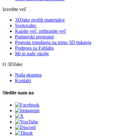
Izvedite več
3DJake profili materialov
Svetovalec
Kupite več, prihranite več
Partnerski programi
Pogosta vprašanja na temo 3D tiskanja
Podpora za Fablabs
Mi in naše okolje
O 3DJake
Naša skupina
Kontakt
Sledite nam na