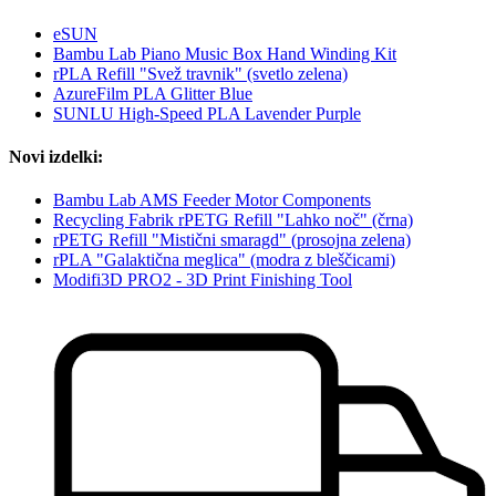
eSUN
Bambu Lab Piano Music Box Hand Winding Kit
rPLA Refill "Svež travnik" (svetlo zelena)
AzureFilm PLA Glitter Blue
SUNLU High-Speed PLA Lavender Purple
Novi izdelki:
Bambu Lab AMS Feeder Motor Components
Recycling Fabrik rPETG Refill "Lahko noč" (črna)
rPETG Refill "Mistični smaragd" (prosojna zelena)
rPLA "Galaktična meglica" (modra z bleščicami)
Modifi3D PRO2 - 3D Print Finishing Tool