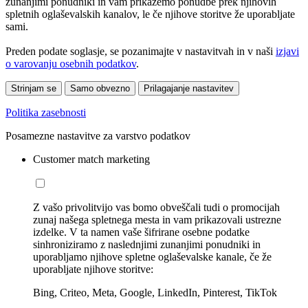
zunanjimi ponudniki in vam prikažemo ponudbe prek njihovih
spletnih oglaševalskih kanalov, le če njihove storitve že uporabljate
sami.
Preden podate soglasje, se pozanimajte v nastavitvah in v naši
izjavi
o varovanju osebnih podatkov
.
Strinjam se
Samo obvezno
Prilagajanje nastavitev
Politika zasebnosti
Posamezne nastavitve za varstvo podatkov
Customer match marketing
Z vašo privolitvijo vas bomo obveščali tudi o promocijah
zunaj našega spletnega mesta in vam prikazovali ustrezne
izdelke. V ta namen vaše šifrirane osebne podatke
sinhroniziramo z naslednjimi zunanjimi ponudniki in
uporabljamo njihove spletne oglaševalske kanale, če že
uporabljate njihove storitve:
Bing, Criteo, Meta, Google, LinkedIn, Pinterest, TikTok