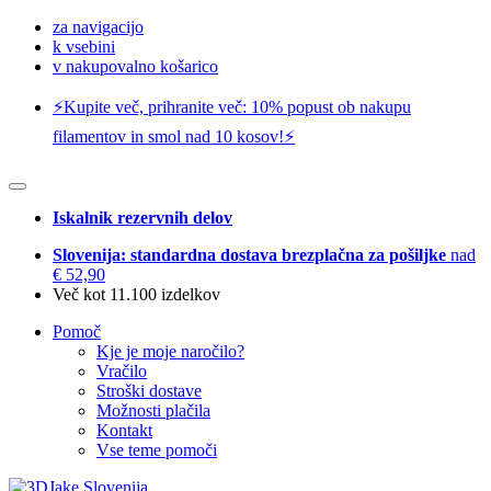
za navigacijo
k vsebini
v nakupovalno košarico
⚡️Kupite več, prihranite več: 10% popust ob nakupu
filamentov in smol nad 10 kosov!⚡️
Iskalnik rezervnih delov
Slovenija: standardna dostava brezplačna za pošiljke
nad
€ 52,90
Več kot 11.100 izdelkov
Pomoč
Kje je moje naročilo?
Vračilo
Stroški dostave
Možnosti plačila
Kontakt
Vse teme pomoči