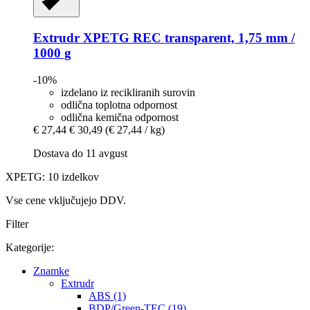
Extrudr
XPETG REC transparent, 1,75 mm /
1000 g
-10%
izdelano iz recikliranih surovin
odlična toplotna odpornost
odlična kemična odpornost
€ 27,44
€ 30,49
(€ 27,44 / kg)
Dostava do 11 avgust
XPETG: 10 izdelkov
Vse cene vključujejo DDV.
Filter
Kategorije:
Znamke
Extrudr
ABS (1)
BDP/Green-TEC (19)