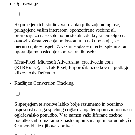
Oglaševanje
S sprejetjem teh storitev vam lahko prikazujemo oglase,
prilagojene vašim interesom, sponzorirane vsebine ali
promocije za naše spletno mesto ali izdelke, ki temleljijo na
osnovi vašega vedenja pri brskanju in nakupovanju, ter
merimo njihov uspeh. Z vašim soglasjem na tej spletni strani
uporabljamo naslednje storitve tretjih oseb:
Meta-Pixel, Microsoft Advertising, creativecdn.com
(RTBHouse), TikTok Pixel, Priporočila izdelkov na podlagi
klikov, Ads Defender
Razširjen Conversion Tracking
S sprejetjem te storitve lahko bolje razumemo in ocenimo
uspešnost našega spletnega oglaševanja ter optimiziramo našo
oglaševalsko ponudbo. V ta namen vaše šifrirane osebne
podatke sinhroniziramo z naslednjimi zunanjimi ponudniki, če
že uporabljate njihove storitve: