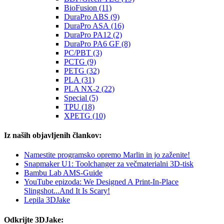
BioFusion (11)
DuraPro ABS (9)
DuraPro ASA (16)
DuraPro PA12 (2)
DuraPro PA6 GF (8)
PC/PBT (3)
PCTG (9)
PETG (32)
PLA (31)
PLA NX-2 (22)
Special (5)
TPU (18)
XPETG (10)
Iz naših objavljenih člankov:
Namestite programsko opremo Marlin in jo zaženite!
Snapmaker U1: Toolchanger za večmaterialni 3D-tisk
Bambu Lab AMS-Guide
YouTube epizoda: We Designed A Print-In-Place
Slingshot...And It Is Scary!
Lepila 3DJake
Odkrijte 3DJake: