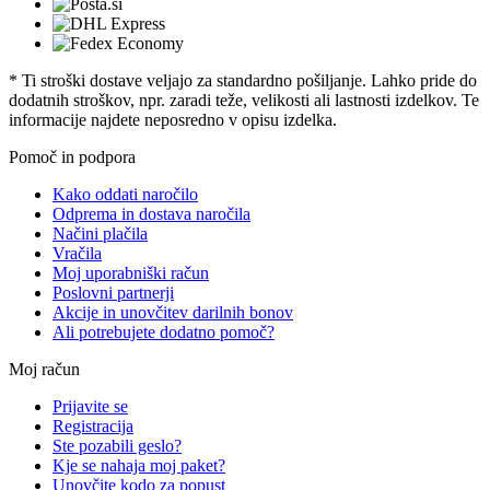
* Ti stroški dostave veljajo za standardno pošiljanje. Lahko pride do
dodatnih stroškov, npr. zaradi teže, velikosti ali lastnosti izdelkov. Te
informacije najdete neposredno v opisu izdelka.
Pomoč in podpora
Kako oddati naročilo
Odprema in dostava naročila
Načini plačila
Vračila
Moj uporabniški račun
Poslovni partnerji
Akcije in unovčitev darilnih bonov
Ali potrebujete dodatno pomoč?
Moj račun
Prijavite se
Registracija
Ste pozabili geslo?
Kje se nahaja moj paket?
Unovčite kodo za popust