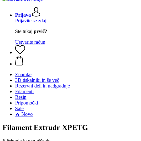
Prijava
Prijavite se zdaj
Ste tukaj
prvič?
Ustvarite račun
Znamke
3D tiskalniki in še več
Rezervni deli in nadgradnje
Filamenti
Resin
Pripomočki
Sale
🔥 Novo
Filament Extrudr XPETG
Filtriranje in razvrščanje