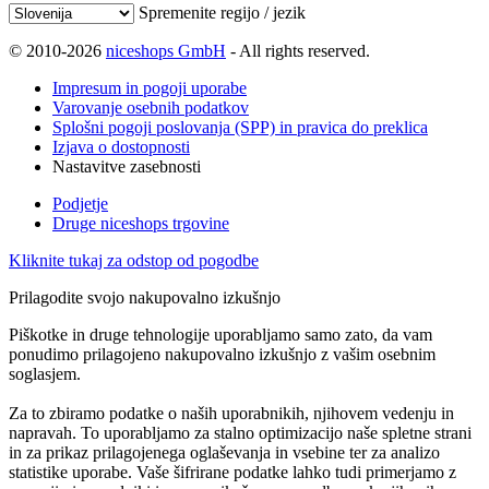
Spremenite regijo / jezik
© 2010-2026
niceshops GmbH
- All rights reserved.
Impresum in pogoji uporabe
Varovanje osebnih podatkov
Splošni pogoji poslovanja (SPP) in pravica do preklica
Izjava o dostopnosti
Nastavitve zasebnosti
Podjetje
Druge niceshops trgovine
Kliknite tukaj za odstop od pogodbe
Prilagodite svojo nakupovalno izkušnjo
Piškotke in druge tehnologije uporabljamo samo zato, da vam
ponudimo prilagojeno nakupovalno izkušnjo z vašim osebnim
soglasjem.
Za to zbiramo podatke o naših uporabnikih, njihovem vedenju in
napravah. To uporabljamo za stalno optimizacijo naše spletne strani
in za prikaz prilagojenega oglaševanja in vsebine ter za analizo
statistike uporabe. Vaše šifrirane podatke lahko tudi primerjamo z