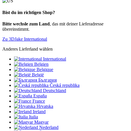
Bist du im richtigen Shop?
Bitte wechsle zum Land
, das mit deiner Lieferadresse
übereinstimmt.
Zu 3DJake International
Anderes Lieferland wählen
International
Belgien
Belgique
België
България
Česká republika
Deutschland
España
France
Hrvatska
Ireland
Italia
Magyar
Nederland