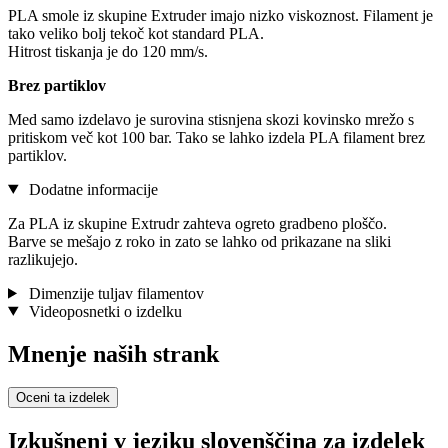
PLA smole iz skupine Extruder imajo nizko viskoznost. Filament je
tako veliko bolj tekoč kot standard PLA.
Hitrost tiskanja je do 120 mm/s.
Brez partiklov
Med samo izdelavo je surovina stisnjena skozi kovinsko mrežo s
pritiskom več kot 100 bar. Tako se lahko izdela PLA filament brez
partiklov.
Dodatne informacije
Za PLA iz skupine Extrudr zahteva ogreto gradbeno ploščo.
Barve se mešajo z roko in zato se lahko od prikazane na sliki
razlikujejo.
Dimenzije tuljav filamentov
Videoposnetki o izdelku
Mnenje naših strank
Oceni ta izdelek
Izkušnenj v jeziku slovenščina za izdelek