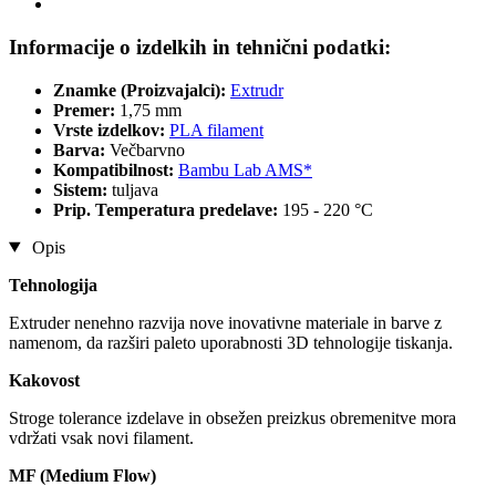
Informacije o izdelkih in tehnični podatki:
Znamke (Proizvajalci):
Extrudr
Premer:
1,75 mm
Vrste izdelkov:
PLA filament
Barva:
Večbarvno
Kompatibilnost:
Bambu Lab AMS*
Sistem:
tuljava
Prip. Temperatura predelave:
195 - 220 °C
Opis
Tehnologija
Extruder nenehno razvija nove inovativne materiale in barve z
namenom, da razširi paleto uporabnosti 3D tehnologije tiskanja.
Kakovost
Stroge tolerance izdelave in obsežen preizkus obremenitve mora
vdržati vsak novi filament.
MF (Medium Flow)