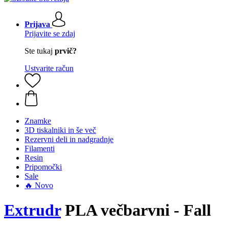
Prijava
Prijavite se zdaj
Ste tukaj
prvič?
Ustvarite račun
Znamke
3D tiskalniki in še več
Rezervni deli in nadgradnje
Filamenti
Resin
Pripomočki
Sale
🔥 Novo
Extrudr
PLA večbarvni - Fall