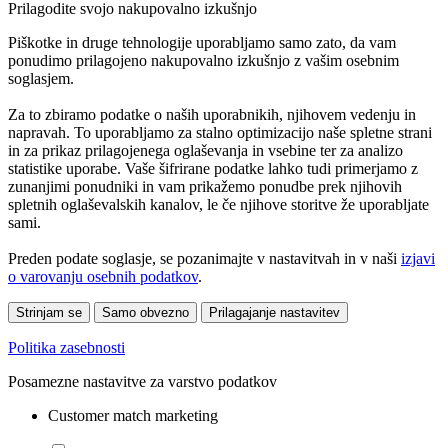
Prilagodite svojo nakupovalno izkušnjo
Piškotke in druge tehnologije uporabljamo samo zato, da vam
ponudimo prilagojeno nakupovalno izkušnjo z vašim osebnim
soglasjem.
Za to zbiramo podatke o naših uporabnikih, njihovem vedenju in
napravah. To uporabljamo za stalno optimizacijo naše spletne strani
in za prikaz prilagojenega oglaševanja in vsebine ter za analizo
statistike uporabe. Vaše šifrirane podatke lahko tudi primerjamo z
zunanjimi ponudniki in vam prikažemo ponudbe prek njihovih
spletnih oglaševalskih kanalov, le če njihove storitve že uporabljate
sami.
Preden podate soglasje, se pozanimajte v nastavitvah in v naši
izjavi
o varovanju osebnih podatkov
.
Strinjam se
Samo obvezno
Prilagajanje nastavitev
Politika zasebnosti
Posamezne nastavitve za varstvo podatkov
Customer match marketing