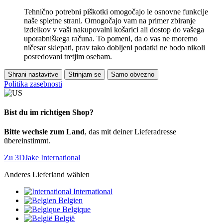
Tehnično potrebni piškotki omogočajo le osnovne funkcije
naše spletne strani. Omogočajo vam na primer zbiranje
izdelkov v vaši nakupovalni košarici ali dostop do vašega
uporabniškega računa. To pomeni, da o vas ne moremo
ničesar sklepati, prav tako dobljeni podatki ne bodo nikoli
posredovani tretjim osebam.
Shrani nastavitve
Strinjam se
Samo obvezno
Politika zasebnosti
Bist du im richtigen Shop?
Bitte wechsle zum Land
, das mit deiner Lieferadresse
übereinstimmt.
Zu 3DJake International
Anderes Lieferland wählen
International
Belgien
Belgique
België