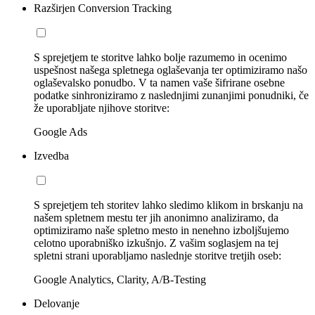
Razširjen Conversion Tracking
S sprejetjem te storitve lahko bolje razumemo in ocenimo
uspešnost našega spletnega oglaševanja ter optimiziramo našo
oglaševalsko ponudbo. V ta namen vaše šifrirane osebne
podatke sinhroniziramo z naslednjimi zunanjimi ponudniki, če
že uporabljate njihove storitve:
Google Ads
Izvedba
S sprejetjem teh storitev lahko sledimo klikom in brskanju na
našem spletnem mestu ter jih anonimno analiziramo, da
optimiziramo naše spletno mesto in nenehno izboljšujemo
celotno uporabniško izkušnjo. Z vašim soglasjem na tej
spletni strani uporabljamo naslednje storitve tretjih oseb:
Google Analytics, Clarity, A/B-Testing
Delovanje