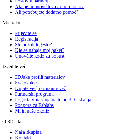
Poslovni partnerji
Akcije in unovčitev darilnih bonov
Ali potrebujete dodatno pomoč?
Moj račun
Prijavite se
Registracija
Ste pozabili geslo?
Kje se nahaja moj paket?
Unovčite kodo za popust
Izvedite več
3DJake profili materialov
Svetovalec
Kupite več, prihranite več
Partnerski programi
Pogosta vprašanja na temo 3D tiskanja
Podpora za Fablabs
Mi in naše okolje
O 3DJake
Naša skupina
Kontakt