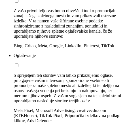
Z vašo privolitvijo vas bomo obveščali tudi o promocijah
zunaj našega spletnega mesta in vam prikazovali ustrezne
izdelke. V ta namen vaše šifrirane osebne podatke
sinhroniziramo z naslednjimi zunanjimi ponudniki in
uporabljamo njihove spletne oglaševalske kanale, če že
uporabljate njihove storitve:
Bing, Criteo, Meta, Google, LinkedIn, Pinterest, TikTok
Oglaševanje
S sprejetjem teh storitev vam lahko prikazujemo oglase,
prilagojene vašim interesom, sponzorirane vsebine ali
promocije za naše spletno mesto ali izdelke, ki temleljijo na
osnovi vašega vedenja pri brskanju in nakupovanju, ter
merimo njihov uspeh. Z vašim soglasjem na tej spletni strani
uporabljamo naslednje storitve tretjih oseb:
Meta-Pixel, Microsoft Advertising, creativecdn.com
(RTBHouse), TikTok Pixel, Priporočila izdelkov na podlagi
klikov, Ads Defender