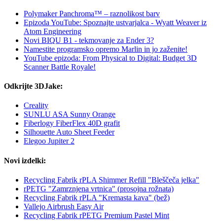
Polymaker Panchroma™ – raznolikost barv
Epizoda YouTube: Spoznajte ustvarjalca - Wyatt Weaver iz
Atom Engineering
Novi BIQU B1 - tekmovanje za Ender 3?
Namestite programsko opremo Marlin in jo zaženite!
YouTube epizoda: From Physical to Digital: Budget 3D
Scanner Battle Royale!
Odkrijte 3DJake:
Creality
SUNLU ASA Sunny Orange
Fiberlogy FiberFlex 40D grafit
Silhouette Auto Sheet Feeder
Elegoo Jupiter 2
Novi izdelki:
Recycling Fabrik rPLA Shimmer Refill "Bleščeča jelka"
rPETG "Zamrznjena vrtnica" (prosojna rožnata)
Recycling Fabrik rPLA "Kremasta kava" (bež)
Vallejo Airbrush Easy Air
Recycling Fabrik rPETG Premium Pastel Mint