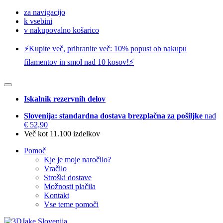
za navigacijo
k vsebini
v nakupovalno košarico
⚡️Kupite več, prihranite več: 10% popust ob nakupu
filamentov in smol nad 10 kosov!⚡️
Iskalnik rezervnih delov
Slovenija: standardna dostava brezplačna za pošiljke
nad
€ 52,90
Več kot 11.100 izdelkov
Pomoč
Kje je moje naročilo?
Vračilo
Stroški dostave
Možnosti plačila
Kontakt
Vse teme pomoči