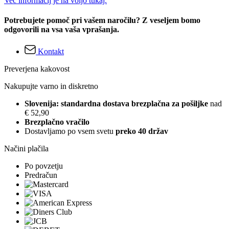
Več informacij je na voljo tukaj.
Potrebujete pomoč pri vašem naročilu? Z veseljem bomo
odgovorili na vsa vaša vprašanja.
Kontakt
Preverjena kakovost
Nakupujte varno in diskretno
Slovenija: standardna dostava brezplačna za pošiljke
nad
€ 52,90
Brezplačno vračilo
Dostavljamo po vsem svetu
preko 40 držav
Načini plačila
Po povzetju
Predračun