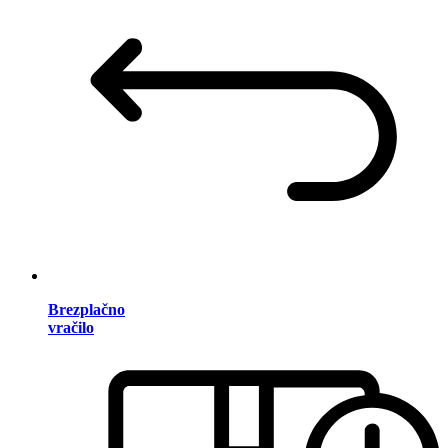
Brezplačno
vračilo