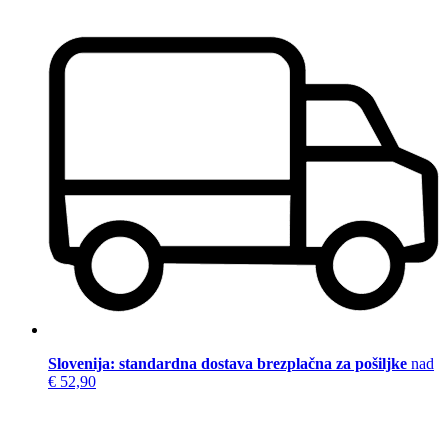
Slovenija: standardna dostava brezplačna za pošiljke
nad
€ 52,90