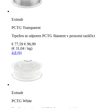
Extrudr
PCTG Transparent
Trpežen in odporen PCTG filament v prozorni različici
€ 77,59
€ 96,99
(€ 31,04 / kg)
4.8 (6)
Extrudr
PCTG White