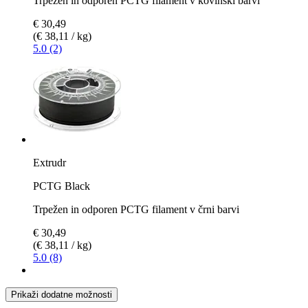
Trpežen in odporen PCTG filament v kovinski barvi
€ 30,49
(€ 38,11 / kg)
5.0 (2)
Extrudr
PCTG Black
Trpežen in odporen PCTG filament v črni barvi
€ 30,49
(€ 38,11 / kg)
5.0 (8)
Prikaži dodatne možnosti