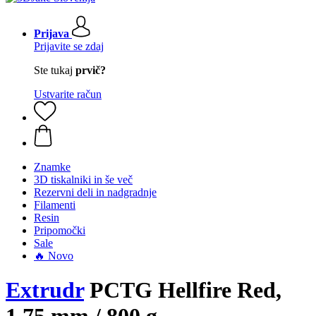
Prijava
Prijavite se zdaj
Ste tukaj
prvič?
Ustvarite račun
Znamke
3D tiskalniki in še več
Rezervni deli in nadgradnje
Filamenti
Resin
Pripomočki
Sale
🔥 Novo
Extrudr
PCTG Hellfire Red,