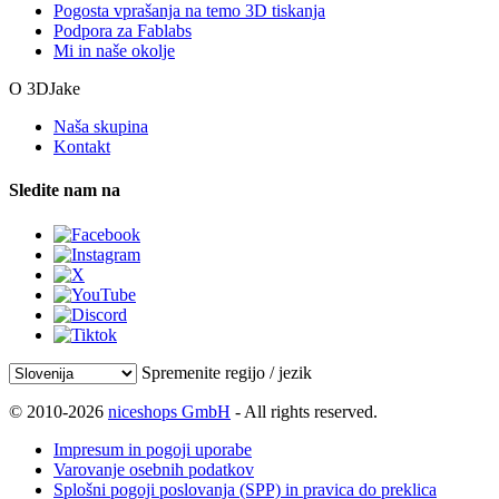
Pogosta vprašanja na temo 3D tiskanja
Podpora za Fablabs
Mi in naše okolje
O 3DJake
Naša skupina
Kontakt
Sledite nam na
Spremenite regijo / jezik
© 2010-2026
niceshops GmbH
- All rights reserved.
Impresum in pogoji uporabe
Varovanje osebnih podatkov
Splošni pogoji poslovanja (SPP) in pravica do preklica