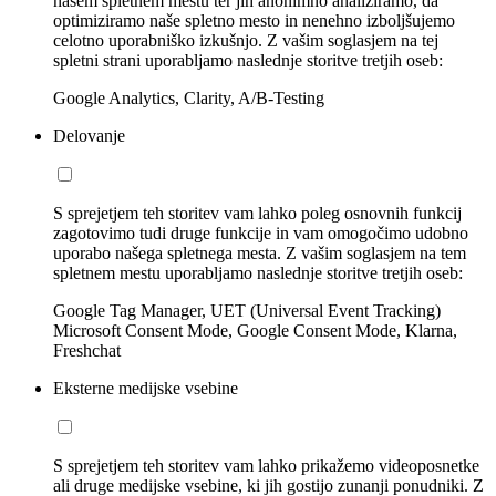
našem spletnem mestu ter jih anonimno analiziramo, da
optimiziramo naše spletno mesto in nenehno izboljšujemo
celotno uporabniško izkušnjo. Z vašim soglasjem na tej
spletni strani uporabljamo naslednje storitve tretjih oseb:
Google Analytics, Clarity, A/B-Testing
Delovanje
S sprejetjem teh storitev vam lahko poleg osnovnih funkcij
zagotovimo tudi druge funkcije in vam omogočimo udobno
uporabo našega spletnega mesta. Z vašim soglasjem na tem
spletnem mestu uporabljamo naslednje storitve tretjih oseb:
Google Tag Manager, UET (Universal Event Tracking)
Microsoft Consent Mode, Google Consent Mode, Klarna,
Freshchat
Eksterne medijske vsebine
S sprejetjem teh storitev vam lahko prikažemo videoposnetke
ali druge medijske vsebine, ki jih gostijo zunanji ponudniki. Z