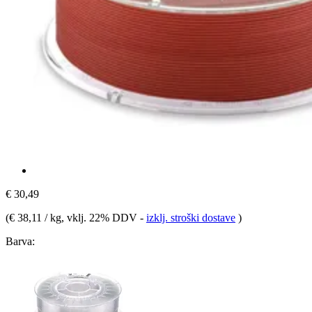
€ 30,49
(
€ 38,11 / kg
, vklj. 22% DDV
-
izklj. stroški dostave
)
Barva: