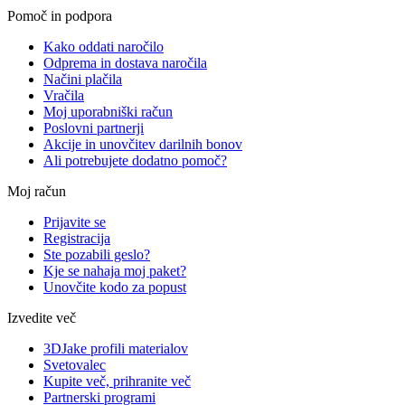
Pomoč in podpora
Kako oddati naročilo
Odprema in dostava naročila
Načini plačila
Vračila
Moj uporabniški račun
Poslovni partnerji
Akcije in unovčitev darilnih bonov
Ali potrebujete dodatno pomoč?
Moj račun
Prijavite se
Registracija
Ste pozabili geslo?
Kje se nahaja moj paket?
Unovčite kodo za popust
Izvedite več
3DJake profili materialov
Svetovalec
Kupite več, prihranite več
Partnerski programi