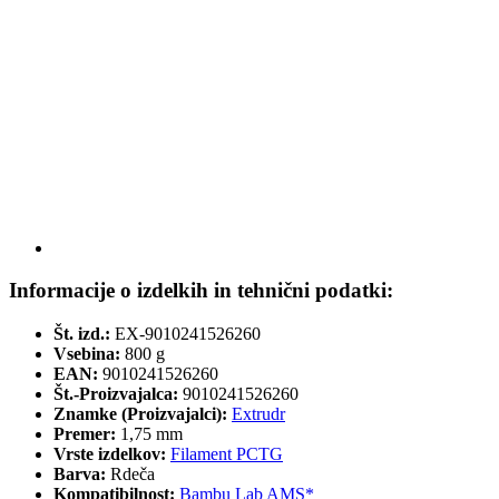
Informacije o izdelkih in tehnični podatki:
Št. izd.:
EX-9010241526260
Vsebina:
800 g
EAN:
9010241526260
Št.-Proizvajalca:
9010241526260
Znamke (Proizvajalci):
Extrudr
Premer:
1,75 mm
Vrste izdelkov:
Filament PCTG
Barva:
Rdeča
Kompatibilnost:
Bambu Lab AMS*