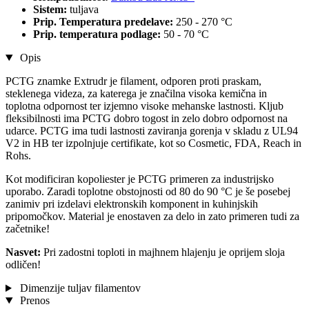
Sistem:
tuljava
Prip. Temperatura predelave:
250 - 270 °C
Prip. temperatura podlage:
50 - 70 °C
Opis
PCTG znamke Extrudr je filament, odporen proti praskam,
steklenega videza, za katerega je značilna visoka kemična in
toplotna odpornost ter izjemno visoke mehanske lastnosti. Kljub
fleksibilnosti ima PCTG dobro togost in zelo dobro odpornost na
udarce. PCTG ima tudi lastnosti zaviranja gorenja v skladu z UL94
V2 in HB ter izpolnjuje certifikate, kot so Cosmetic, FDA, Reach in
Rohs.
Kot modificiran kopoliester je PCTG primeren za industrijsko
uporabo. Zaradi toplotne obstojnosti od 80 do 90 °C je še posebej
zanimiv pri izdelavi elektronskih komponent in kuhinjskih
pripomočkov. Material je enostaven za delo in zato primeren tudi za
začetnike!
Nasvet:
Pri zadostni toploti in majhnem hlajenju je oprijem sloja
odličen!
Dimenzije tuljav filamentov
Prenos