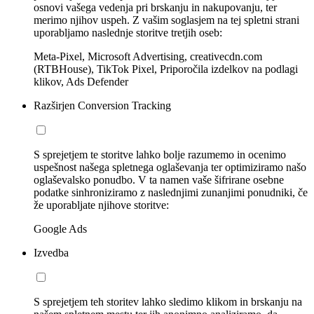
osnovi vašega vedenja pri brskanju in nakupovanju, ter
merimo njihov uspeh. Z vašim soglasjem na tej spletni strani
uporabljamo naslednje storitve tretjih oseb:
Meta-Pixel, Microsoft Advertising, creativecdn.com
(RTBHouse), TikTok Pixel, Priporočila izdelkov na podlagi
klikov, Ads Defender
Razširjen Conversion Tracking
S sprejetjem te storitve lahko bolje razumemo in ocenimo
uspešnost našega spletnega oglaševanja ter optimiziramo našo
oglaševalsko ponudbo. V ta namen vaše šifrirane osebne
podatke sinhroniziramo z naslednjimi zunanjimi ponudniki, če
že uporabljate njihove storitve:
Google Ads
Izvedba
S sprejetjem teh storitev lahko sledimo klikom in brskanju na