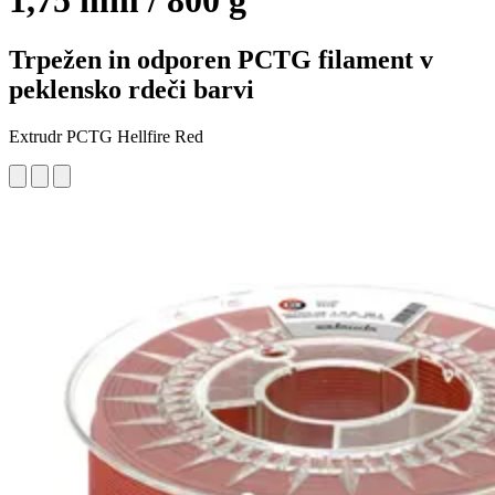
1,75 mm / 800 g
Trpežen in odporen PCTG filament v
peklensko rdeči barvi
Extrudr PCTG Hellfire Red