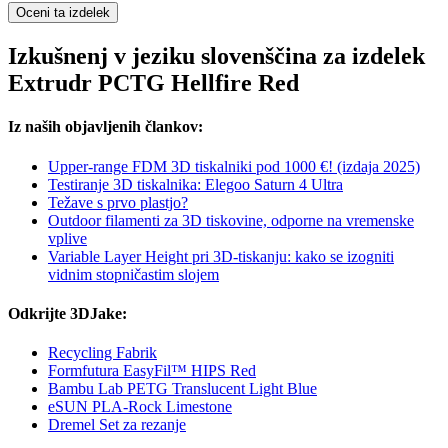
Oceni ta izdelek
Izkušnenj v jeziku slovenščina za izdelek
Extrudr PCTG Hellfire Red
Iz naših objavljenih člankov:
Upper-range FDM 3D tiskalniki pod 1000 €! (izdaja 2025)
Testiranje 3D tiskalnika: Elegoo Saturn 4 Ultra
Težave s prvo plastjo?
Outdoor filamenti za 3D tiskovine, odporne na vremenske
vplive
Variable Layer Height pri 3D-tiskanju: kako se izogniti
vidnim stopničastim slojem
Odkrijte 3DJake:
Recycling Fabrik
Formfutura EasyFil™ HIPS Red
Bambu Lab PETG Translucent Light Blue
eSUN PLA-Rock Limestone
Dremel Set za rezanje