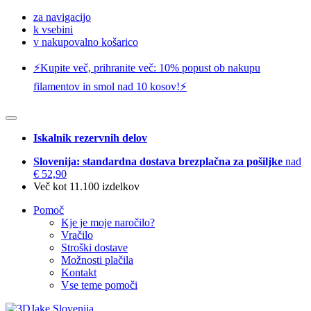
za navigacijo
k vsebini
v nakupovalno košarico
⚡️Kupite več, prihranite več: 10% popust ob nakupu
filamentov in smol nad 10 kosov!⚡️
Iskalnik rezervnih delov
Slovenija: standardna dostava brezplačna za pošiljke
nad
€ 52,90
Več kot 11.100 izdelkov
Pomoč
Kje je moje naročilo?
Vračilo
Stroški dostave
Možnosti plačila
Kontakt
Vse teme pomoči