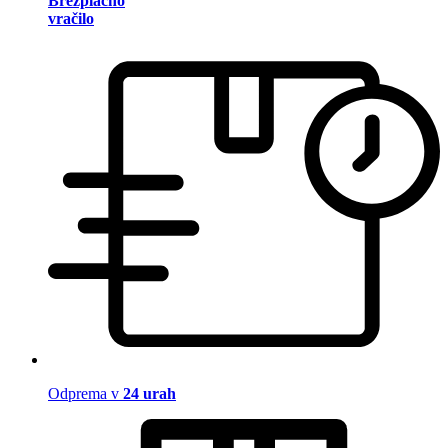
Brezplačno
vračilo
Odprema v
24 urah