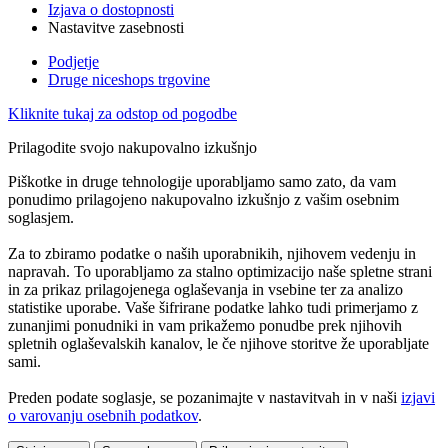
Izjava o dostopnosti
Nastavitve zasebnosti
Podjetje
Druge niceshops trgovine
Kliknite tukaj za odstop od pogodbe
Prilagodite svojo nakupovalno izkušnjo
Piškotke in druge tehnologije uporabljamo samo zato, da vam
ponudimo prilagojeno nakupovalno izkušnjo z vašim osebnim
soglasjem.
Za to zbiramo podatke o naših uporabnikih, njihovem vedenju in
napravah. To uporabljamo za stalno optimizacijo naše spletne strani
in za prikaz prilagojenega oglaševanja in vsebine ter za analizo
statistike uporabe. Vaše šifrirane podatke lahko tudi primerjamo z
zunanjimi ponudniki in vam prikažemo ponudbe prek njihovih
spletnih oglaševalskih kanalov, le če njihove storitve že uporabljate
sami.
Preden podate soglasje, se pozanimajte v nastavitvah in v naši
izjavi
o varovanju osebnih podatkov
.