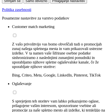
Strinjam se
Samo obvezno
Prilagajanje nastavitev
Politika zasebnosti
Posamezne nastavitve za varstvo podatkov
Customer match marketing
Z vašo privolitvijo vas bomo obveščali tudi o promocijah
zunaj našega spletnega mesta in vam prikazovali ustrezne
izdelke. V ta namen vaše šifrirane osebne podatke
sinhroniziramo z naslednjimi zunanjimi ponudniki in
uporabljamo njihove spletne oglaševalske kanale, če že
uporabljate njihove storitve:
Bing, Criteo, Meta, Google, LinkedIn, Pinterest, TikTok
Oglaševanje
S sprejetjem teh storitev vam lahko prikazujemo oglase,
prilagojene vašim interesom, sponzorirane vsebine ali
promocije za naše spletno mesto ali izdelke, ki temleljijo na