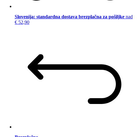
Slovenija: standardna dostava brezplačna za pošiljke
nad
€ 52,90