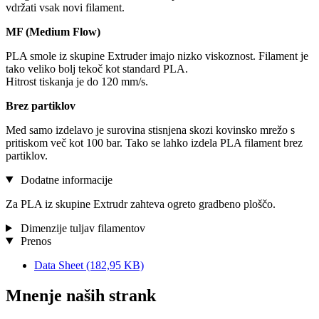
vdržati vsak novi filament.
MF (Medium Flow)
PLA smole iz skupine Extruder imajo nizko viskoznost. Filament je
tako veliko bolj tekoč kot standard PLA.
Hitrost tiskanja je do 120 mm/s.
Brez partiklov
Med samo izdelavo je surovina stisnjena skozi kovinsko mrežo s
pritiskom več kot 100 bar. Tako se lahko izdela PLA filament brez
partiklov.
Dodatne informacije
Za PLA iz skupine Extrudr zahteva ogreto gradbeno ploščo.
Dimenzije tuljav filamentov
Prenos
Data Sheet
(182,95 KB)
Mnenje naših strank