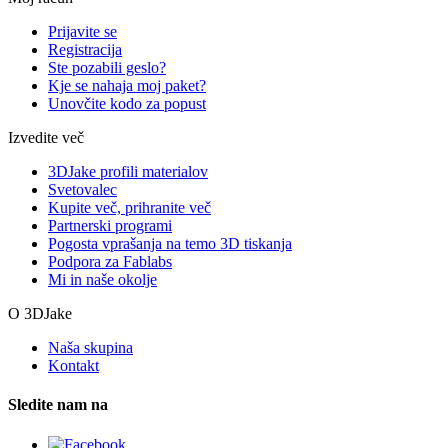
Prijavite se
Registracija
Ste pozabili geslo?
Kje se nahaja moj paket?
Unovčite kodo za popust
Izvedite več
3DJake profili materialov
Svetovalec
Kupite več, prihranite več
Partnerski programi
Pogosta vprašanja na temo 3D tiskanja
Podpora za Fablabs
Mi in naše okolje
O 3DJake
Naša skupina
Kontakt
Sledite nam na