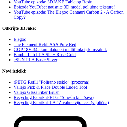
YouTube epizoda: 3DJAKE Tabletop Resin
Epizoda YouTube: natisnite 3D model poljubne teksture!
YouTube epizoda: The Elegoo Centauri Carbon 2 - A Carbon
Copy?
Odkrijte 3DJake:
Elegoo
The Filament Refill ASA Pure Red
GOP 18V-34 akumulatorski multifunkcijski rezalnik
Bambu Lab PLA Silk+ Rose Gold
eSUN PLA Basic Silver
Novi izdelki:
rPETG Refill "Polirano steklo" (prozorna)
Vallejo Pick & Place Double Ended Tool
Vallejo Glass Fiber Brush
Recycling Fabrik rPETG "Smešni kit" (siva)
Recycling Fabrik rPLA "Živahne vijolice" (vijolična)