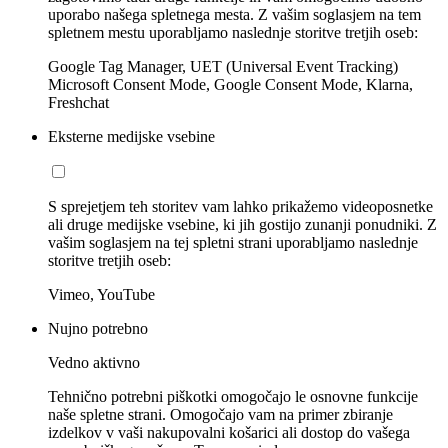
uporabo našega spletnega mesta. Z vašim soglasjem na tem
spletnem mestu uporabljamo naslednje storitve tretjih oseb:
Google Tag Manager, UET (Universal Event Tracking)
Microsoft Consent Mode, Google Consent Mode, Klarna,
Freshchat
Eksterne medijske vsebine
S sprejetjem teh storitev vam lahko prikažemo videoposnetke
ali druge medijske vsebine, ki jih gostijo zunanji ponudniki. Z
vašim soglasjem na tej spletni strani uporabljamo naslednje
storitve tretjih oseb:
Vimeo, YouTube
Nujno potrebno
Vedno aktivno
Tehnično potrebni piškotki omogočajo le osnovne funkcije
naše spletne strani. Omogočajo vam na primer zbiranje
izdelkov v vaši nakupovalni košarici ali dostop do vašega