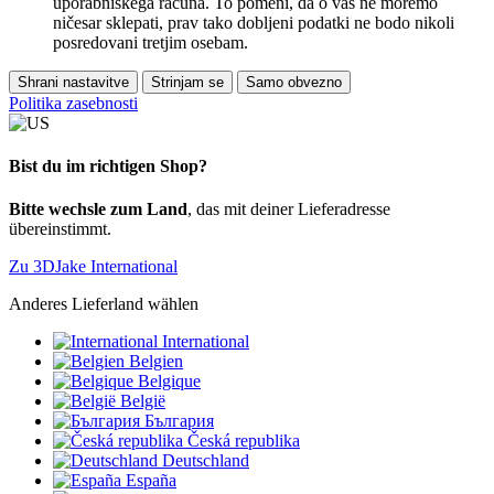
uporabniškega računa. To pomeni, da o vas ne moremo
ničesar sklepati, prav tako dobljeni podatki ne bodo nikoli
posredovani tretjim osebam.
Shrani nastavitve
Strinjam se
Samo obvezno
Politika zasebnosti
Bist du im richtigen Shop?
Bitte wechsle zum Land
, das mit deiner Lieferadresse
übereinstimmt.
Zu 3DJake International
Anderes Lieferland wählen
International
Belgien
Belgique
België
България
Česká republika
Deutschland
España