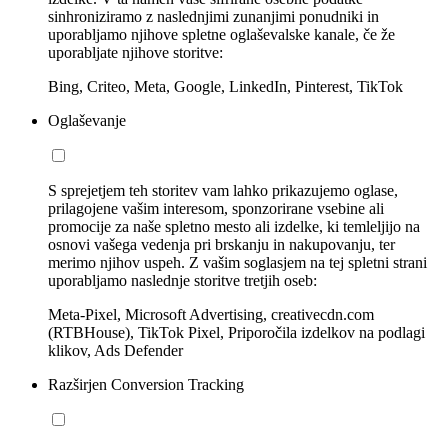
sinhroniziramo z naslednjimi zunanjimi ponudniki in
uporabljamo njihove spletne oglaševalske kanale, če že
uporabljate njihove storitve:
Bing, Criteo, Meta, Google, LinkedIn, Pinterest, TikTok
Oglaševanje
S sprejetjem teh storitev vam lahko prikazujemo oglase,
prilagojene vašim interesom, sponzorirane vsebine ali
promocije za naše spletno mesto ali izdelke, ki temleljijo na
osnovi vašega vedenja pri brskanju in nakupovanju, ter
merimo njihov uspeh. Z vašim soglasjem na tej spletni strani
uporabljamo naslednje storitve tretjih oseb:
Meta-Pixel, Microsoft Advertising, creativecdn.com
(RTBHouse), TikTok Pixel, Priporočila izdelkov na podlagi
klikov, Ads Defender
Razširjen Conversion Tracking