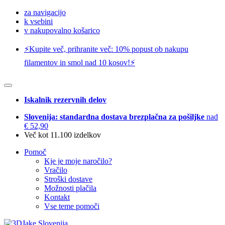
za navigacijo
k vsebini
v nakupovalno košarico
⚡️Kupite več, prihranite več: 10% popust ob nakupu
filamentov in smol nad 10 kosov!⚡️
Iskalnik rezervnih delov
Slovenija: standardna dostava brezplačna za pošiljke
nad
€ 52,90
Več kot 11.100 izdelkov
Pomoč
Kje je moje naročilo?
Vračilo
Stroški dostave
Možnosti plačila
Kontakt
Vse teme pomoči