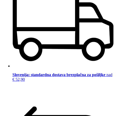
Slovenija: standardna dostava brezplačna za pošiljke
nad
€ 52,90