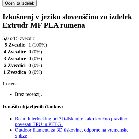
Oceni ta izdelek
Izkušnenj v jeziku slovenščina za izdelek
Extrudr MF PLA rumena
5,0
od 5 zvezdic
5 Zvezdic
1
(100%)
4 Zvezdice
0
(0%)
3 Zvezdice
0
(0%)
2 Zvezdici
0
(0%)
1 Zvezdica
0
(0%)
1
ocena
Brez recenzij.
Iz naših objavljenih člankov:
Beam Interlocking pri 3D-tiskanju: kako končno pravilno
povezati TPU in PETG!
Outdoor filamenti za 3D tiskovine, odporne na vremenske
vplive