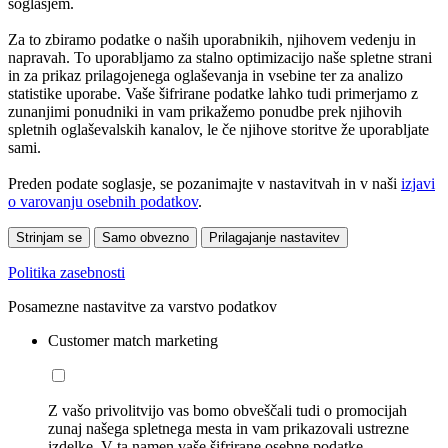
soglasjem.
Za to zbiramo podatke o naših uporabnikih, njihovem vedenju in
napravah. To uporabljamo za stalno optimizacijo naše spletne strani
in za prikaz prilagojenega oglaševanja in vsebine ter za analizo
statistike uporabe. Vaše šifrirane podatke lahko tudi primerjamo z
zunanjimi ponudniki in vam prikažemo ponudbe prek njihovih
spletnih oglaševalskih kanalov, le če njihove storitve že uporabljate
sami.
Preden podate soglasje, se pozanimajte v nastavitvah in v naši
izjavi
o varovanju osebnih podatkov
.
Strinjam se
Samo obvezno
Prilagajanje nastavitev
Politika zasebnosti
Posamezne nastavitve za varstvo podatkov
Customer match marketing
Z vašo privolitvijo vas bomo obveščali tudi o promocijah
zunaj našega spletnega mesta in vam prikazovali ustrezne
izdelke. V ta namen vaše šifrirane osebne podatke