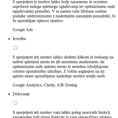
S sprejetjem te storitve lahko bolje razumemo in ocenimo
uspešnost našega spletnega oglaševanja ter optimiziramo našo
oglaševalsko ponudbo. V ta namen vaše šifrirane osebne
podatke sinhroniziramo z naslednjimi zunanjimi ponudniki, če
že uporabljate njihove storitve:
Google Ads
Izvedba
S sprejetjem teh storitev lahko sledimo klikom in brskanju na
našem spletnem mestu ter jih anonimno analiziramo, da
optimiziramo naše spletno mesto in nenehno izboljšujemo
celotno uporabniško izkušnjo. Z vašim soglasjem na tej
spletni strani uporabljamo naslednje storitve tretjih oseb:
Google Analytics, Clarity, A/B-Testing
Delovanje
S sprejetjem teh storitev vam lahko poleg osnovnih funkcij
zagotovimo tudi druge funkcije in vam omogočimo udobno