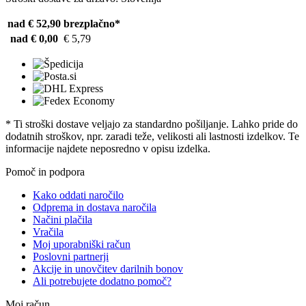
nad € 52,90
brezplačno*
nad € 0,00
€ 5,79
* Ti stroški dostave veljajo za standardno pošiljanje. Lahko pride do
dodatnih stroškov, npr. zaradi teže, velikosti ali lastnosti izdelkov. Te
informacije najdete neposredno v opisu izdelka.
Pomoč in podpora
Kako oddati naročilo
Odprema in dostava naročila
Načini plačila
Vračila
Moj uporabniški račun
Poslovni partnerji
Akcije in unovčitev darilnih bonov
Ali potrebujete dodatno pomoč?
Moj račun