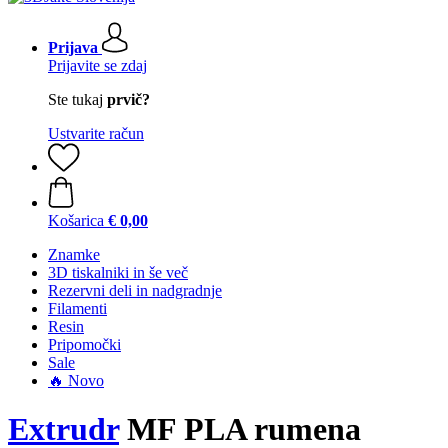
Prijava
Prijavite se zdaj
Ste tukaj
prvič?
Ustvarite račun
Košarica
€ 0,00
Znamke
3D tiskalniki in še več
Rezervni deli in nadgradnje
Filamenti
Resin
Pripomočki
Sale
🔥 Novo
Extrudr
MF PLA rumena