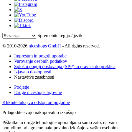
Spremenite regijo / jezik
© 2010-2026
niceshops GmbH
- All rights reserved.
Impresum in pogoji uporabe
Varovanje osebnih podatkov
Splošni pogoji poslovanja (SPP) in pravica do preklica
Izjava o dostopnosti
Nastavitve zasebnosti
Podjetje
Druge niceshops trgovine
Kliknite tukaj za odstop od pogodbe
Prilagodite svojo nakupovalno izkušnjo
Piškotke in druge tehnologije uporabljamo samo zato, da vam
ponudimo prilagojeno nakupovalno izkušnjo z vašim osebnim