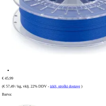
€ 45,99
(
€ 57,49 / kg
, vklj. 22% DDV
-
izklj. stroški dostave
)
Barva: