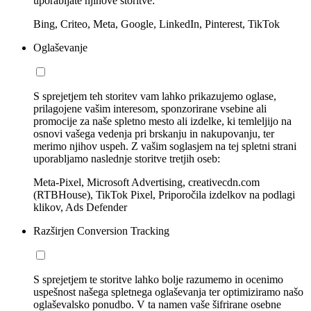
uporabljate njihove storitve:
Bing, Criteo, Meta, Google, LinkedIn, Pinterest, TikTok
Oglaševanje
S sprejetjem teh storitev vam lahko prikazujemo oglase,
prilagojene vašim interesom, sponzorirane vsebine ali
promocije za naše spletno mesto ali izdelke, ki temleljijo na
osnovi vašega vedenja pri brskanju in nakupovanju, ter
merimo njihov uspeh. Z vašim soglasjem na tej spletni strani
uporabljamo naslednje storitve tretjih oseb:
Meta-Pixel, Microsoft Advertising, creativecdn.com
(RTBHouse), TikTok Pixel, Priporočila izdelkov na podlagi
klikov, Ads Defender
Razširjen Conversion Tracking
S sprejetjem te storitve lahko bolje razumemo in ocenimo
uspešnost našega spletnega oglaševanja ter optimiziramo našo
oglaševalsko ponudbo. V ta namen vaše šifrirane osebne