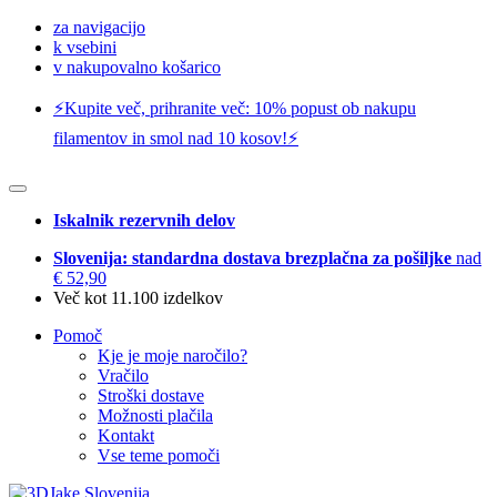
za navigacijo
k vsebini
v nakupovalno košarico
⚡️Kupite več, prihranite več: 10% popust ob nakupu
filamentov in smol nad 10 kosov!⚡️
Iskalnik rezervnih delov
Slovenija: standardna dostava brezplačna za pošiljke
nad
€ 52,90
Več kot 11.100 izdelkov
Pomoč
Kje je moje naročilo?
Vračilo
Stroški dostave
Možnosti plačila
Kontakt
Vse teme pomoči