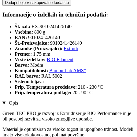
Dodaj oboje v nakupovalno košarico
Informacije o izdelkih in tehnični podatki:
Št. izd.:
EX-9010241426140
Vsebina:
800 g
EAN:
9010241426140
Št.-Proizvajalca:
9010241426140
Znamke (Proizvajalci):
Extrudr
Premer:
1,75 mm
Vrste izdelkov:
BIO Filament
Barva:
Modra
Kompatibilnost:
Bambu Lab AMS*
RAL barva:
RAL 5002
Sistem:
tuljava
Prip. Temperatura predelave:
210 - 230 °C
Prip. temperatura podlage:
20 - 90 °C
Opis
Green-TEC PRO je razvoj iz Extrudr serije BIO-Performance in je
bil posebej razvit za visoko zmogljive uporabe.
Material je optimiziran za visoko togost in upogibno trdnost. Modeli
imajo visokokakovostno, pol mat površino.