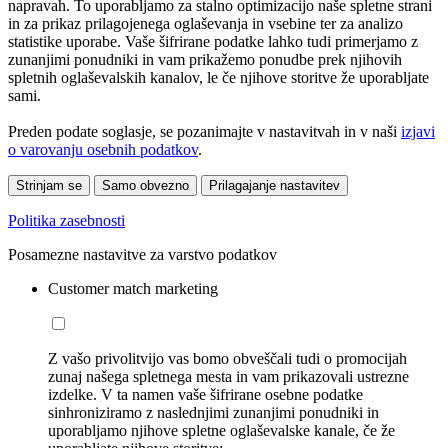
napravah. To uporabljamo za stalno optimizacijo naše spletne strani
in za prikaz prilagojenega oglaševanja in vsebine ter za analizo
statistike uporabe. Vaše šifrirane podatke lahko tudi primerjamo z
zunanjimi ponudniki in vam prikažemo ponudbe prek njihovih
spletnih oglaševalskih kanalov, le če njihove storitve že uporabljate
sami.
Preden podate soglasje, se pozanimajte v nastavitvah in v naši
izjavi
o varovanju osebnih podatkov
.
Strinjam se
Samo obvezno
Prilagajanje nastavitev
Politika zasebnosti
Posamezne nastavitve za varstvo podatkov
Customer match marketing
Z vašo privolitvijo vas bomo obveščali tudi o promocijah
zunaj našega spletnega mesta in vam prikazovali ustrezne
izdelke. V ta namen vaše šifrirane osebne podatke
sinhroniziramo z naslednjimi zunanjimi ponudniki in
uporabljamo njihove spletne oglaševalske kanale, če že