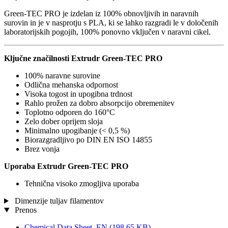
Green-TEC PRO je izdelan iz 100% obnovljivih in naravnih
surovin in je v nasprotju s PLA, ki se lahko razgradi le v določenih
laboratorijskih pogojih, 100% ponovno vključen v naravni cikel.
Ključne značilnosti Extrudr Green-TEC PRO
100% naravne surovine
Odlična mehanska odpornost
Visoka togost in upogibna trdnost
Rahlo prožen za dobro absorpcijo obremenitev
Toplotno odporen do 160°C
Zelo dober oprijem sloja
Minimalno upogibanje (< 0,5 %)
Biorazgradljivo po DIN EN ISO 14855
Brez vonja
Uporaba Extrudr Green-TEC PRO
Tehnična visoko zmogljiva uporaba
Dimenzije tuljav filamentov
Prenos
Chemical Data Sheet_EN
(198,65 KB)