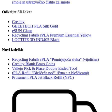
smole in ultrazvočno čistilo za smolo
Odkrijte 3DJake:
Creality
GEEETECH PLA Silk Gold
eSUN Clean
Recycling Fabrik rPLA Premium Essential Yellow
LOCTITE 3D IND405 Black
Novi izdelki:
Recycling Fabrik rPLA "Pomirjujoča sivka" (vijolična)
Creality Blank Brass Coins
Vallejo Pick & Place Double Ended Tool
rPLA Refill "Bleščeča noč" (črna a z bleščicami)
Prusament PLA Jet Black Refill (NFC)