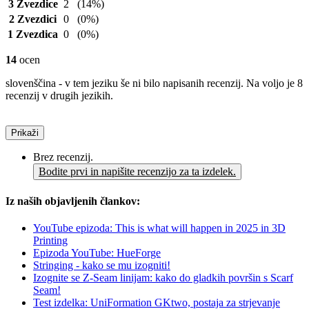
3 Zvezdice
2
(14%)
2 Zvezdici
0
(0%)
1 Zvezdica
0
(0%)
14
ocen
slovenščina - v tem jeziku še ni bilo napisanih recenzij. Na voljo je 8
recenzij v drugih jezikih.
Prikaži
Brez recenzij.
Bodite prvi in napišite recenzijo za ta izdelek.
Iz naših objavljenih člankov:
YouTube epizoda: This is what will happen in 2025 in 3D
Printing
Epizoda YouTube: HueForge
Stringing - kako se mu izogniti!
Izognite se Z-Seam linijam: kako do gladkih površin s Scarf
Seam!
Test izdelka: UniFormation GKtwo, postaja za strjevanje