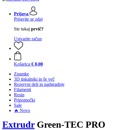
Prijava
Prijavite se zdaj
Ste tukaj
prvič?
Ustvarite račun
Košarica
€ 0,00
Znamke
3D tiskalniki in še več
Rezervni deli in nadgradnje
Filamenti
Resin
Pripomočki
Sale
🔥 Novo
Extrudr
Green-TEC PRO