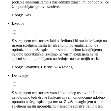
podatke sinhroniziramo z naslednjimi zunanjimi ponudniki, če
že uporabljate njihove storitve:
Google Ads
Izvedba
S sprejetjem teh storitev lahko sledimo klikom in brskanju na
našem spletnem mestu ter jih anonimno analiziramo, da
optimiziramo naše spletno mesto in nenehno izboljšujemo
celotno uporabniško izkušnjo. Z vašim soglasjem na tej
spletni strani uporabljamo naslednje storitve tretjih oseb:
Google Analytics, Clarity, A/B-Testing
Delovanje
S sprejetjem teh storitev vam lahko poleg osnovnih funkcij
zagotovimo tudi druge funkcije in vam omogočimo udobno
uporabo našega spletnega mesta. Z vašim soglasjem na tem
spletnem mestu uporabljamo naslednje storitve tretjih oseb: