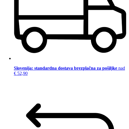
Slovenija: standardna dostava brezplačna za pošiljke
nad
€ 52,90