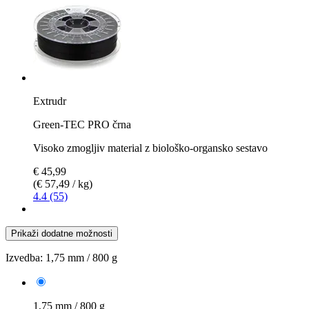
Extrudr
Green-TEC PRO črna
Visoko zmogljiv material z biološko-organsko sestavo
€ 45,99
(€ 57,49 / kg)
4.4 (55)
Prikaži dodatne možnosti
Izvedba:
1,75 mm / 800 g
1,75 mm / 800 g