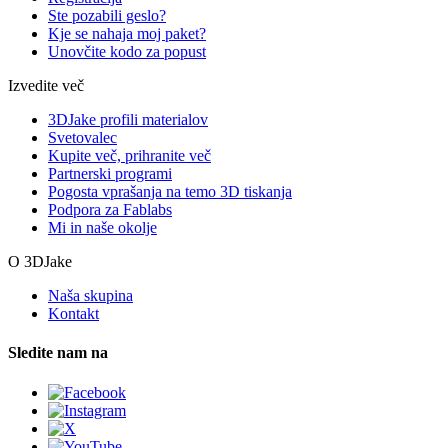
Ste pozabili geslo?
Kje se nahaja moj paket?
Unovčite kodo za popust
Izvedite več
3DJake profili materialov
Svetovalec
Kupite več, prihranite več
Partnerski programi
Pogosta vprašanja na temo 3D tiskanja
Podpora za Fablabs
Mi in naše okolje
O 3DJake
Naša skupina
Kontakt
Sledite nam na