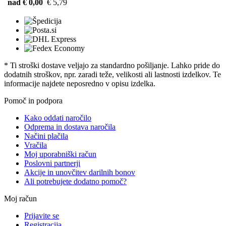
nad € 0,00
€ 5,79
* Ti stroški dostave veljajo za standardno pošiljanje. Lahko pride do
dodatnih stroškov, npr. zaradi teže, velikosti ali lastnosti izdelkov. Te
informacije najdete neposredno v opisu izdelka.
Pomoč in podpora
Kako oddati naročilo
Odprema in dostava naročila
Načini plačila
Vračila
Moj uporabniški račun
Poslovni partnerji
Akcije in unovčitev darilnih bonov
Ali potrebujete dodatno pomoč?
Moj račun
Prijavite se
Registracija