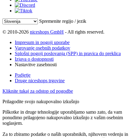
Spremenite regijo / jezik
© 2010-2026
niceshops GmbH
- All rights reserved.
Impresum in pogoji uporabe
Varovanje osebnih podatkov
Splošni pogoji poslovanja (SPP) in pravica do preklica
Izjava o dostopnosti
Nastavitve zasebnosti
Podjetje
Druge niceshops trgovine
Kliknite tukaj za odstop od pogodbe
Prilagodite svojo nakupovalno izkušnjo
Piškotke in druge tehnologije uporabljamo samo zato, da vam
ponudimo prilagojeno nakupovalno izkušnjo z vašim osebnim
soglasjem.
Za to zbiramo podatke o naših uporabnikih, njihovem vedenju in