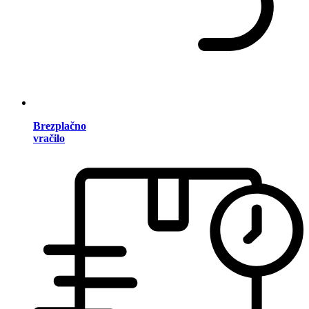
Brezplačno
vračilo