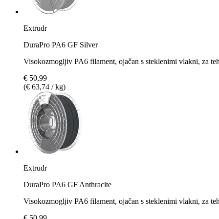
Extrudr
DuraPro PA6 GF Silver
Visokozmogljiv PA6 filament, ojačan s steklenimi vlakni, za te
€ 50,99
(€ 63,74 / kg)
Extrudr
DuraPro PA6 GF Anthracite
Visokozmogljiv PA6 filament, ojačan s steklenimi vlakni, za teh
€ 50,99