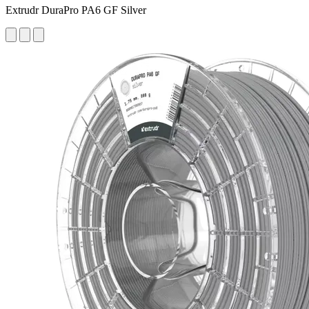
Extrudr DuraPro PA6 GF Silver