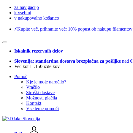
za navigacijo
k vsebini
v nakupovalno košarico
⚡️Kupite več, prihranite več: 10% popust ob nakupu filamentov
Iskalnik rezervnih delov
Slovenija: standardna dostava brezplačna za pošiljke
nad €
Več kot 11.150 izdelkov
Pomoč
Kje je moje naročilo?
Vračilo
Stroški dostave
Možnosti plačila
Kontakt
Vse teme pomoči