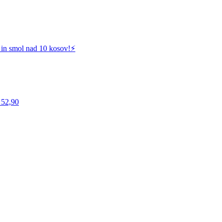
 in smol nad 10 kosov!⚡️
 52,90