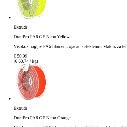
Extrudr
DuraPro PA6 GF Neon Yellow
Visokozmogljiv PA6 filament, ojačan s steklenimi vlakni, za t
€ 50,99
(€ 63,74 / kg)
Extrudr
DuraPro PA6 GF Neon Orange