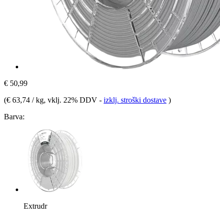
€ 50,99
(
€ 63,74 / kg
, vklj. 22% DDV
-
izklj. stroški dostave
)
Barva:
Extrudr