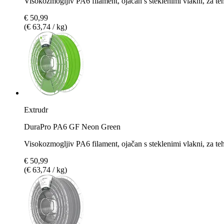
Visokozmogljiv PA6 filament, ojačan s steklenimi vlakni, za t
€ 50,99
(€ 63,74 / kg)
Extrudr
DuraPro PA6 GF Neon Green
Visokozmogljiv PA6 filament, ojačan s steklenimi vlakni, za te
€ 50,99
(€ 63,74 / kg)