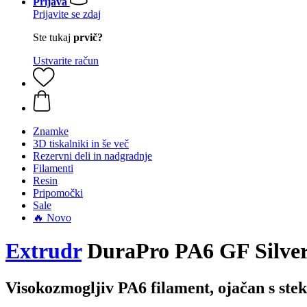
Prijava
Prijavite se zdaj
Ste tukaj
prvič?
Ustvarite račun
Znamke
3D tiskalniki in še več
Rezervni deli in nadgradnje
Filamenti
Resin
Pripomočki
Sale
🔥 Novo
Extrudr
DuraPro PA6 GF Silver,
Visokozmogljiv PA6 filament, ojačan s stek